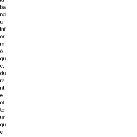
ba
nd
a
inf
or
m
ó
qu
e,
du
ra
nt
e
el
to
ur
qu
e