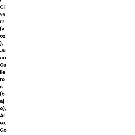
Ol
ve
ra
(v
oz
),
Ju
an
Ca
lle
ro
s
(b
aj
o),
Ál
ex
Go