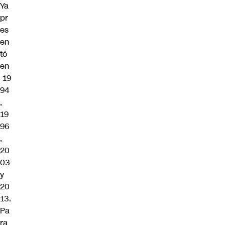
Ya
pr
es
en
tó
en
19
94
,
19
96
,
20
03
y
20
13
.
Pa
ra