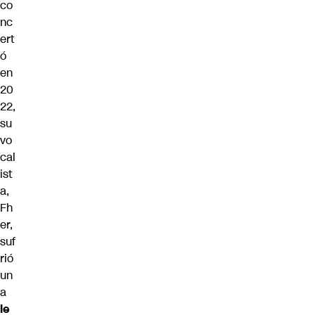
co
nc
ert
ó
en
20
22,
su
vo
cal
ist
a,
Fh
er,
suf
rió
un
a
le