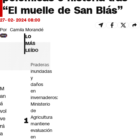
Futuro 360
“El muelle de San Blás”
Opinión
27- 02- 2024 08:00
Por
Camila Morandé
LO
MÁS
LEÍDO
Praderas
inundadas
y
daños
M
en
an
invernaderos:
á
Ministerio
vol
de
Agricultura
ve
mantiene
rá
evaluación
a
en