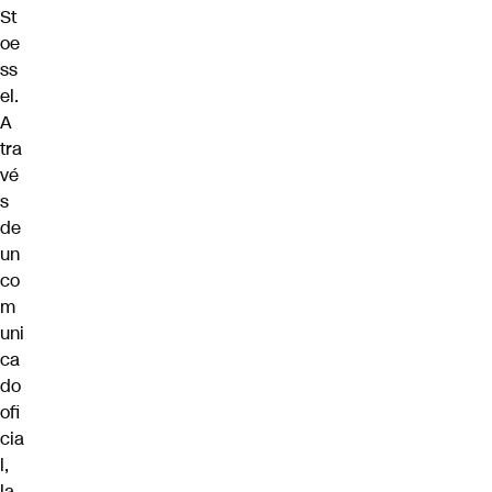
St
oe
ss
el
.
A
tra
vé
s
de
un
co
m
uni
ca
do
ofi
cia
l,
la