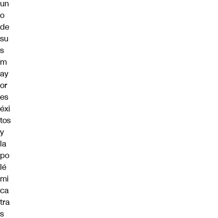
un
o
de
su
s
m
ay
or
es
éxi
tos
y
la
po
lé
mi
ca
tra
s