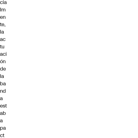
cia
lm
en
te,
la
ac
tu
aci
ón
de
la
ba
nd
a
est
ab
a
pa
ct