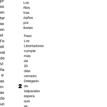
pr
Los
es
Ríos
en
tras
tar
daños
por
se
lluvias
en
el
Paso
Fe
Los
Libertadores
sti
cumple
val
más
de
de
Vi
20
ña
días
tr
cerrado:
as
Delegado
de
m
Valparaíso
ás
espera
de
que
un
se