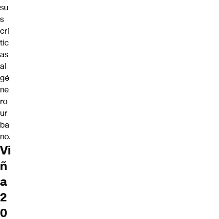
su
s
crí
tic
as
al
gé
ne
ro
ur
ba
no.
Vi
ñ
a
2
0