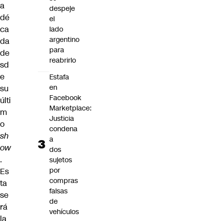
a
despeje
dé
el
ca
lado
argentino
da
para
de
reabrirlo
sd
e
Estafa
en
su
Facebook
últi
Marketplace:
m
Justicia
o
condena
sh
a
ow
dos
.
sujetos
por
Es
compras
ta
falsas
se
de
rá
vehículos
la