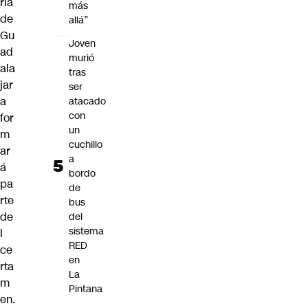
ria
más
de
allá”
Gu
Joven
ad
murió
ala
tras
jar
ser
a
atacado
con
for
un
m
cuchillo
ar
a
á
bordo
pa
de
rte
bus
de
del
sistema
l
RED
ce
en
rta
La
m
Pintana
en.