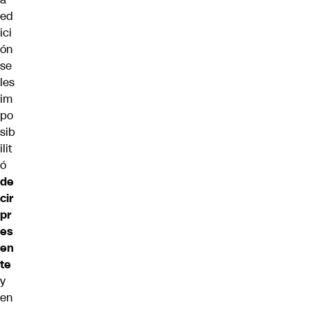
ed
ici
ón
se
les
im
po
sib
ilit
ó
de
cir
pr
es
en
te
y
en