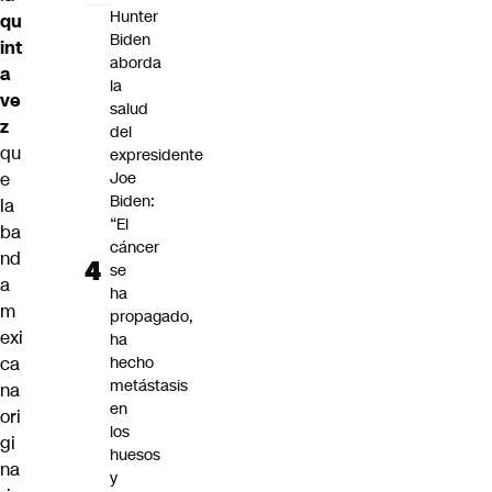
Hunter
qu
Biden
int
aborda
a
la
ve
salud
z
del
qu
expresidente
e
Joe
Biden:
la
“El
ba
cáncer
nd
se
a
ha
m
propagado,
exi
ha
ca
hecho
metástasis
na
en
ori
los
gi
huesos
na
y