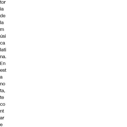
tor
ia
de
la
m
úsi
ca
lati
na
.
En
est
a
no
ta,
te
co
nt
ar
e