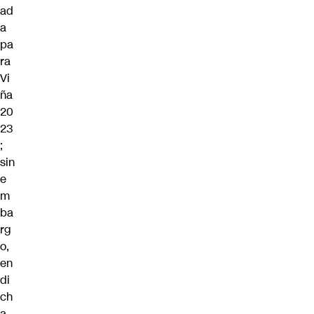
ad
a
pa
ra
Vi
ña
20
23
;
sin
e
m
ba
rg
o,
en
di
ch
a