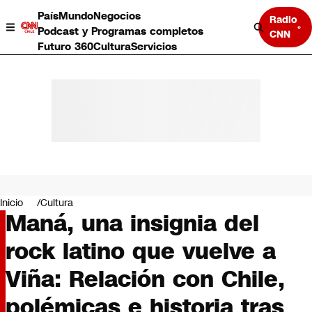
País
Mundo
Negocios
Radio
Podcast y Programas completos
CNN
Futuro 360
Cultura
Servicios
País
Mundo
Negocios
Inicio
Cultura
Maná, una insignia del
Deportes
Programas completos
rock latino que vuelve a
Cultura
Servicios
Viña: Relación con Chile,
Bits
CNN Data
polémicas e historia tras
CNN tiempo