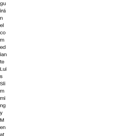
gu
irá
n
el
co
m
ed
ian
te
Lui
s
Sli
m
mi
ng
y
M
en
at