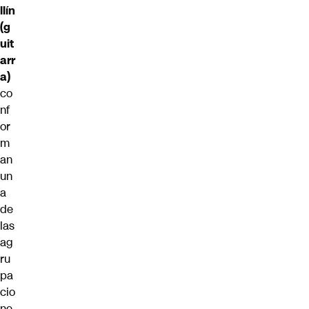
llín
(g
uit
arr
a)
co
nf
or
m
an
un
a
de
las
ag
ru
pa
cio
ne