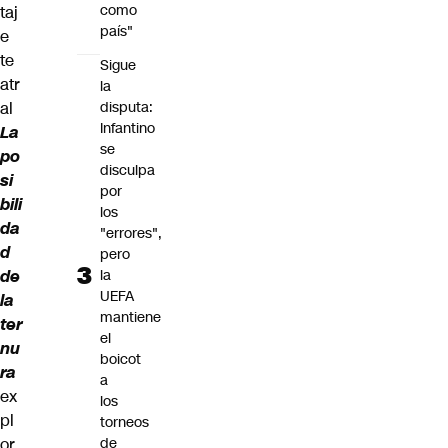
como
taj
país"
e
te
Sigue
atr
la
al
disputa:
Infantino
La
se
po
disculpa
si
por
bili
los
da
"errores",
d
pero
de
la
UEFA
la
mantiene
ter
el
nu
boicot
ra
a
ex
los
pl
torneos
or
de