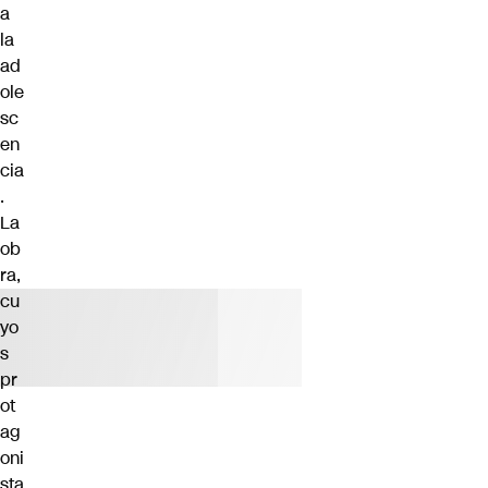
a
la
ad
ole
sc
en
cia
.
La
ob
ra,
cu
yo
s
pr
ot
ag
oni
sta