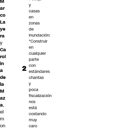
M
y
ar
casas
co
en
La
zonas
ye
de
inundación:
ra
"Construir
y
en
Ca
cualquier
rol
parte
in
con
a
estándares
de
chantas
y
la
poca
M
fiscalización
az
nos
a
,
está
el
costando
m
muy
on
caro