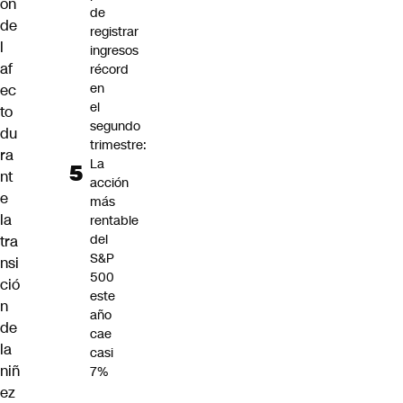
ón
de
de
registrar
l
ingresos
af
récord
en
ec
el
to
segundo
du
trimestre:
ra
La
nt
acción
e
más
la
rentable
del
tra
S&P
nsi
500
ció
este
n
año
de
cae
la
casi
niñ
7%
ez