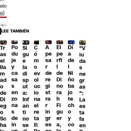
elo
g]
LEE TAMBIÉN
Po
A
El
Dí
C
Si
Tr
"V
du
pe
pe
a
ó
gu
as
iu
je
sa
rfi
de
m
e
el
da
y
r
l
l
o
la
lla
s
ca
de
de
Ni
ev
di
m
ne
sa
re
Di
ño
ol
sp
ad
gr
s
gi
no
ba
uc
ut
o
as
en
st
ra
jo
io
a:
de
":
zo
ra
h
te
na
Inf
Di
La
na
r
Fi
ch
el
an
eg
es
s
in
gu
o
re
ti
o
ta
de
gr
er
y
ta
no
Sc
fa
in
es
a,
co
il:
se
ha
en
un
os
la
n