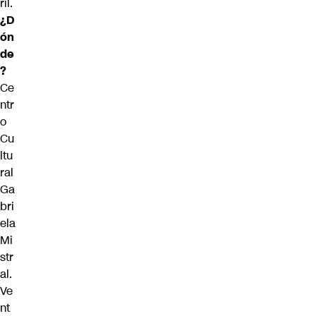
ril.
¿D
ón
de
?
Ce
ntr
o
Cu
ltu
ral
Ga
bri
ela
Mi
str
al.
Ve
nt