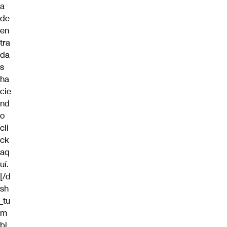
a
de
en
tra
da
s
ha
cie
nd
o
cli
ck
aq
uí
.
[/d
sh
_tu
m
bl