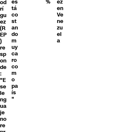
es
%
ez
od
tá
en
rí
co
Ve
gu
st
ne
ez
an
zu
(R
do
el
EP
m
a
)
uy
re
ca
sp
ro
on
co
de
m
:
o
"E
pa
se
ís
le
"
ng
ua
je
no
re