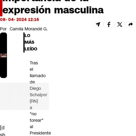
Futuro 360
expresión masculina
Opinión
08- 04- 2024 12:16
Por
Camila Morandé G.
LO
MÁS
LEÍDO
Tras
el
llamado
de
Diego
Schalper
(RN)
a
"no
torear"
al
[d
Presidente
sh