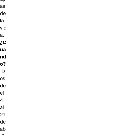
as
de
la
vid
a.
¿C
uá
nd
o?
D
es
de
el
4
al
21
de
ab