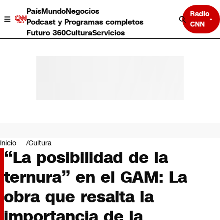
País
Mundo
Negocios
Radio
Podcast y Programas completos
CNN
Futuro 360
Cultura
Servicios
País
Mundo
Negocios
Inicio
Cultura
“La posibilidad de la
Deportes
Programas completos
ternura” en el GAM: La
Cultura
Servicios
obra que resalta la
Bits
CNN Data
importancia de la
CNN tiempo