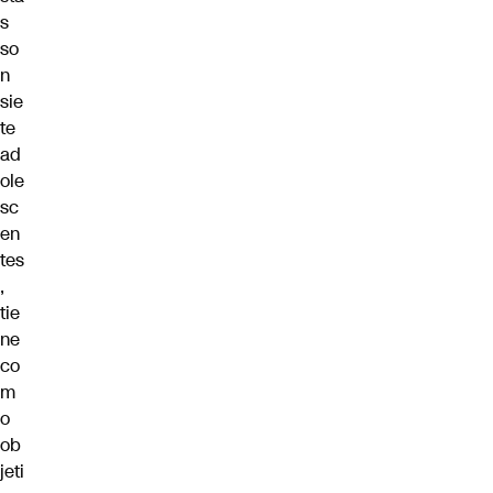
s
so
n
sie
te
ad
ole
sc
en
tes
,
tie
ne
co
m
o
ob
jeti