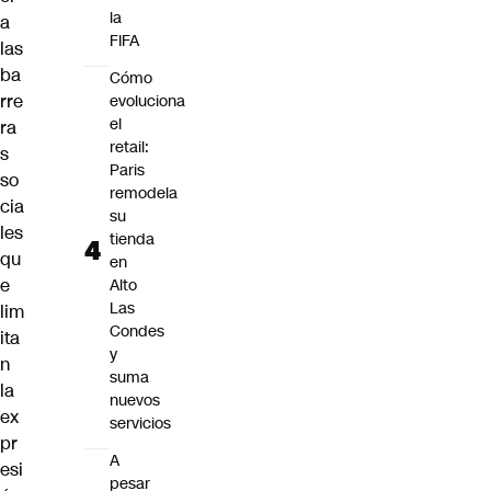
la
a
FIFA
las
ba
Cómo
rre
evoluciona
el
ra
retail:
s
Paris
so
remodela
cia
su
les
tienda
qu
en
e
Alto
Las
lim
Condes
ita
y
n
suma
la
nuevos
ex
servicios
pr
A
esi
pesar