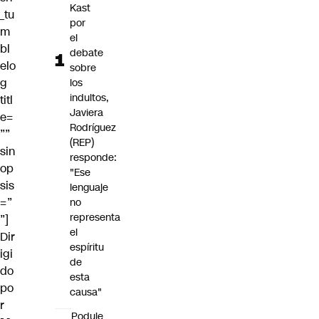
Kast
_tu
por
m
el
bl
debate
elo
sobre
g
los
indultos,
titl
Javiera
e=
Rodríguez
””
(REP)
sin
responde:
op
"Ese
sis
lenguaje
=”
no
representa
”]
el
Dir
espíritu
igi
de
do
esta
po
causa"
r
Poduje