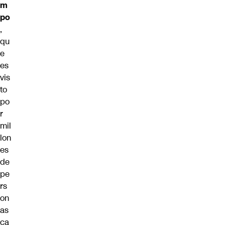
m
po
,
qu
e
es
vis
to
po
r
mil
lon
es
de
pe
rs
on
as
ca