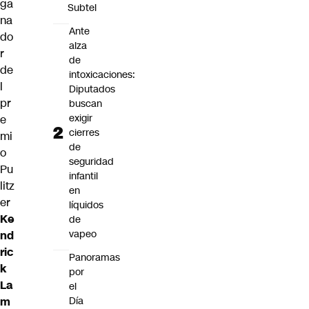
ga
Subtel
na
Ante
do
alza
r
de
de
intoxicaciones:
l
Diputados
pr
buscan
exigir
e
cierres
mi
de
o
seguridad
Pu
infantil
litz
en
er
líquidos
Ke
de
vapeo
nd
ric
Panoramas
k
por
La
el
Día
m