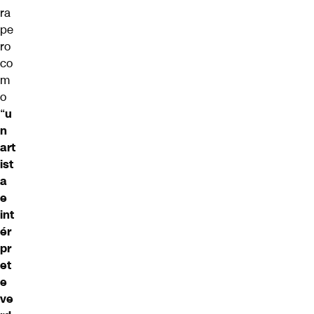
ra
pe
ro
co
m
o
“
u
n
art
ist
a
e
int
ér
pr
et
e
ve