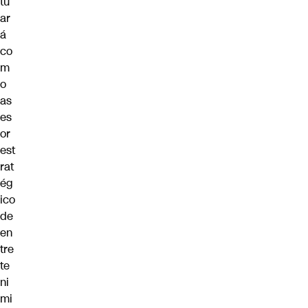
tu
ar
á
co
m
o
as
es
or
est
rat
ég
ico
de
en
tre
te
ni
mi