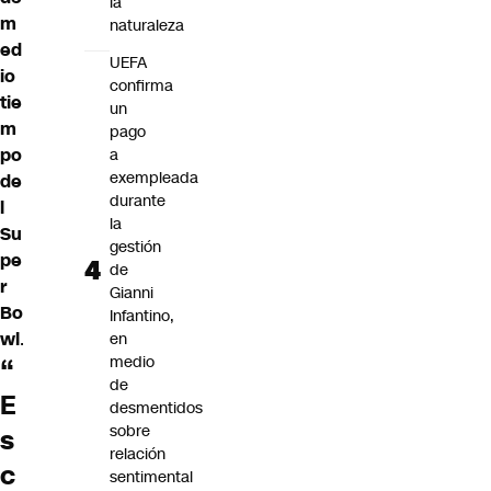
la
m
naturaleza
ed
UEFA
io
confirma
tie
un
m
pago
po
a
exempleada
de
durante
l
la
Su
gestión
pe
de
r
Gianni
Bo
Infantino,
wl
.
en
medio
“
de
E
desmentidos
sobre
s
relación
c
sentimental