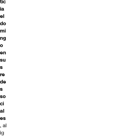
tic
ia
el
do
mi
ng
o
en
su
s
re
de
s
so
ci
al
es
, al
ig