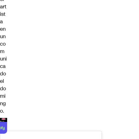
art
ist
a
en
un
co
m
uni
ca
do
el
do
mi
ng
o.