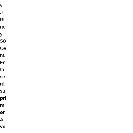
y
J.
Bli
ge
y
50
Ce
nt.
Es
ta
se
rá
su
pri
m
er
a
ve