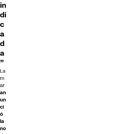
in
di
c
a
d
a
”
La
m
ar
an
un
ci
ó
la
no