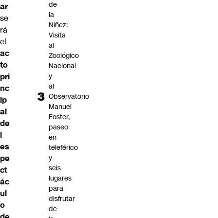
de
ar
la
se
Niñez:
rá
Visita
el
al
ac
Zoológico
to
Nacional
y
pri
al
nc
Observatorio
ip
Manuel
al
Foster,
de
paseo
l
en
es
teleférico
y
pe
seis
ct
lugares
ác
para
ul
disfrutar
o
de
de