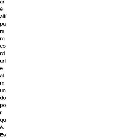
ar
é
allí
pa
ra
re
co
rd
arl
e
al
m
un
do
po
r
qu
é.
Es