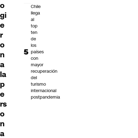
o
Chile
llega
gi
al
e
top
ten
r
de
o
los
países
n
con
a
mayor
recuperación
la
del
p
turismo
internacional
e
postpandemia
rs
o
n
a