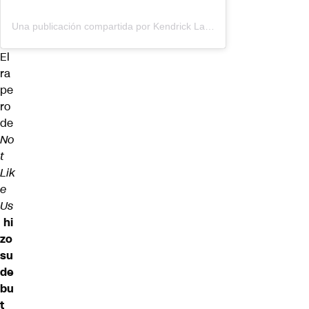
Una publicación compartida por Kendrick Lamar (@kendricklamar)
El
ra
pe
ro
de
No
t
Lik
e
Us
hi
zo
su
de
bu
t