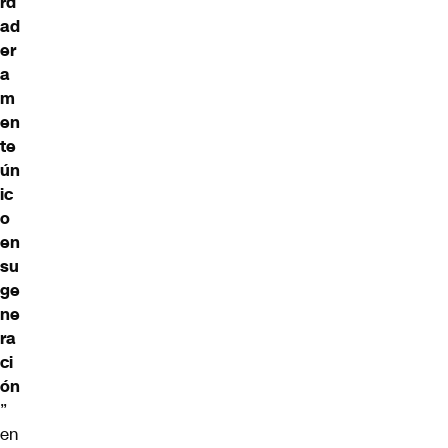
rd
ad
er
a
m
en
te
ún
ic
o
en
su
ge
ne
ra
ci
ón
”
en