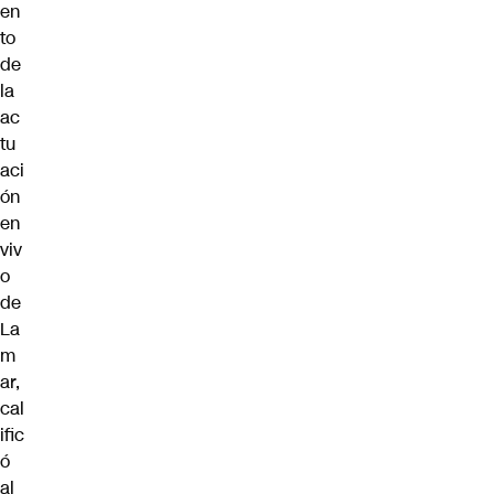
en
to
de
la
ac
tu
aci
ón
en
viv
o
de
La
m
ar,
cal
ific
ó
al