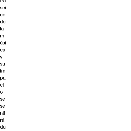
tra
sci
en
de
la
m
úsi
ca
y
su
im
pa
ct
o
se
se
nti
rá
du