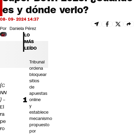
Futuro 360
es y dónde verlo?
Opinión
08- 09- 2024 14:37
Por
Daniela Pérez
LO
MÁS
LEÍDO
Tribunal
ordena
bloquear
sitios
(C
de
NN
apuestas
) –
online
y
El
establece
ra
mecanismo
pe
propuesto
ro
por