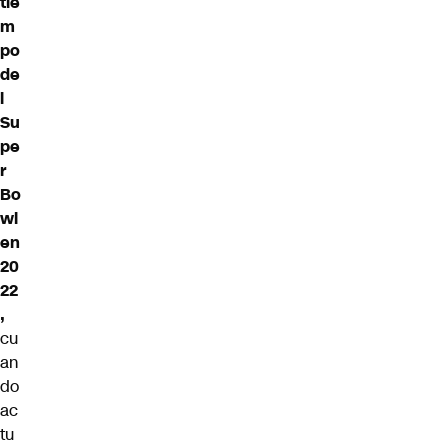
tie
m
po
de
l
Su
pe
r
Bo
wl
en
20
22
,
cu
an
do
ac
tu