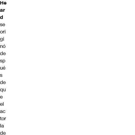
He
ar
d
se
ori
gi
nó
de
sp
ué
s
de
qu
e
el
ac
tor
la
de