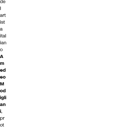
de
l
art
ist
a
ital
ian
o
A
m
ed
eo
M
od
igli
an
i
,
pr
ot