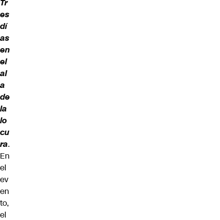
Tr
es
dí
as
en
el
al
a
de
la
lo
cu
ra
.
En
el
ev
en
to,
el