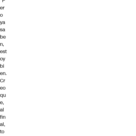
“P
er
o
ya
sa
be
n,
est
oy
bi
en.
Cr
eo
qu
e,
al
fin
al,
to