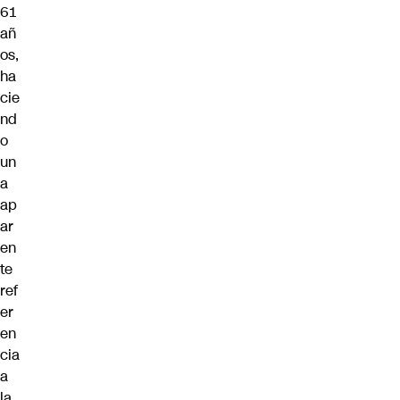
61
añ
os,
ha
cie
nd
o
un
a
ap
ar
en
te
ref
er
en
cia
a
la