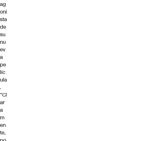
ag
oni
sta
de
su
nu
ev
a
pe
líc
ula
.
“Cl
ar
a
m
en
te,
po