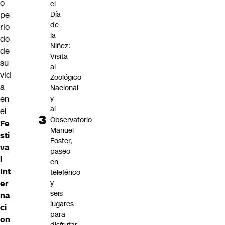
o
el
pe
Día
de
rio
la
do
Niñez:
de
Visita
su
al
vid
Zoológico
a
Nacional
en
y
al
el
Observatorio
Fe
Manuel
sti
Foster,
va
paseo
l
en
Int
teleférico
er
y
seis
na
lugares
ci
para
on