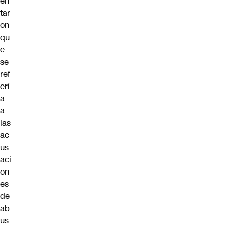
en
tar
on
qu
e
se
ref
erí
a
a
las
ac
us
aci
on
es
de
ab
us