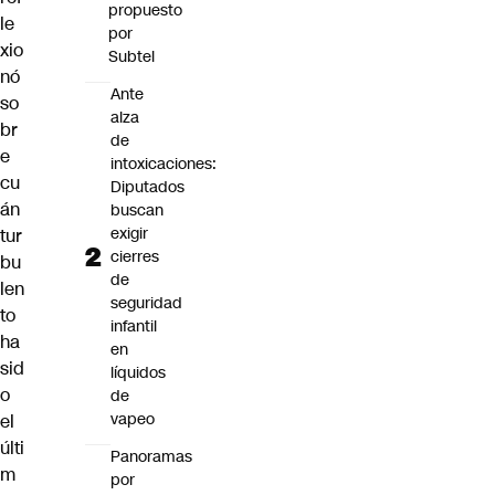
propuesto
le
por
xio
Subtel
nó
Ante
so
alza
br
de
e
intoxicaciones:
cu
Diputados
án
buscan
exigir
tur
cierres
bu
de
len
seguridad
to
infantil
ha
en
sid
líquidos
o
de
vapeo
el
últi
Panoramas
m
por