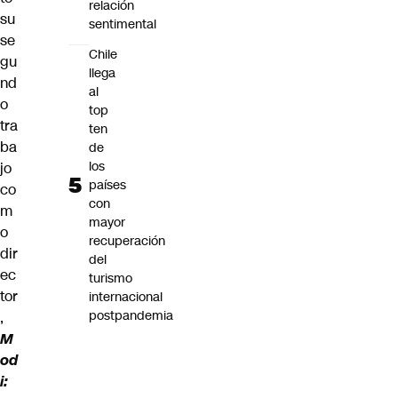
relación
su
sentimental
se
Chile
gu
llega
nd
al
o
top
tra
ten
ba
de
los
jo
países
co
con
m
mayor
o
recuperación
dir
del
ec
turismo
tor
internacional
postpandemia
,
M
od
i: