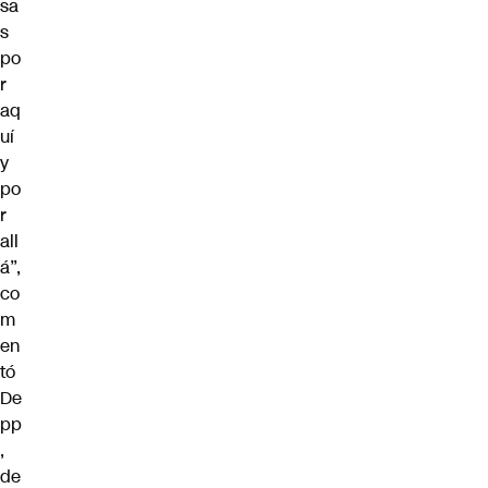
sa
s
po
r
aq
uí
y
po
r
all
á”,
co
m
en
tó
De
pp
,
de