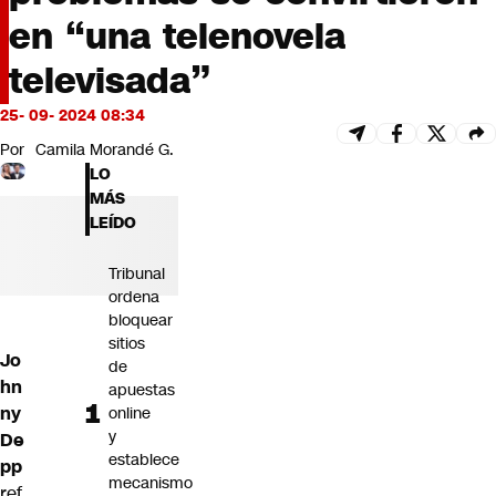
Futuro 360
en “una telenovela
Opinión
televisada”
25- 09- 2024 08:34
Por
Camila Morandé G.
LO
MÁS
LEÍDO
Tribunal
ordena
bloquear
sitios
Jo
de
hn
apuestas
ny
online
y
De
establece
pp
mecanismo
ref