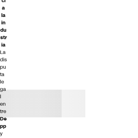
ci
a
la
in
du
str
ia
La
dis
pu
ta
le
ga
l
en
tre
De
pp
y