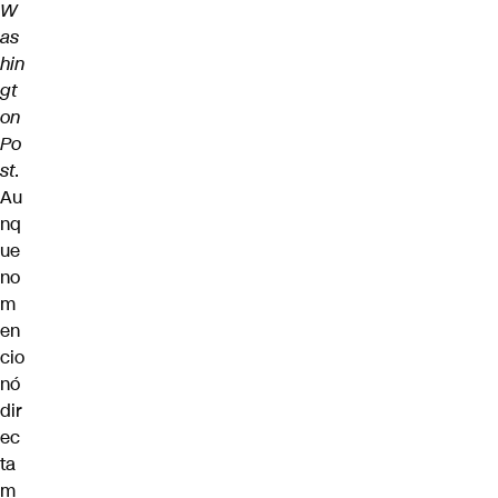
W
as
hin
gt
on
Po
st
.
Au
nq
ue
no
m
en
cio
nó
dir
ec
ta
m