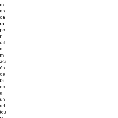
m
an
da
ra
po
r
dif
a
m
aci
ón
de
bi
do
a
un
art
ícu