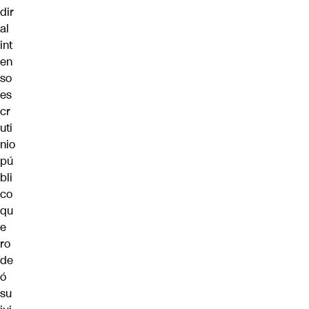
dir
al
int
en
so
es
cr
uti
nio
pú
bli
co
qu
e
ro
de
ó
su