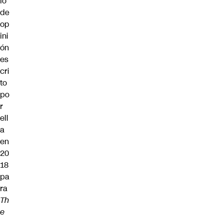
lo
de
op
ini
ón
es
cri
to
po
r
ell
a
en
20
18
pa
ra
Th
e