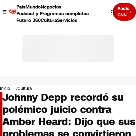
País
Mundo
Negocios
Radio
Podcast y Programas completos
CNN
Futuro 360
Cultura
Servicios
País
Mundo
Negocios
Inicio
Cultura
Johnny Depp recordó su
Deportes
Programas completos
polémico juicio contra
Cultura
Servicios
Amber Heard: Dijo que sus
Bits
CNN Data
problemas se convirtieron
CNN tiempo