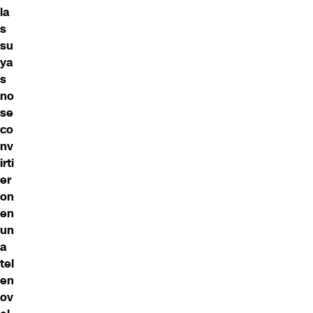
la
s
su
ya
s
no
se
co
nv
irti
er
on
en
un
a
tel
en
ov