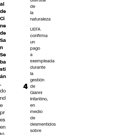
disfrutar
al
de
de
la
Ci
naturaleza
ne
UEFA
de
confirma
Sa
un
n
pago
Se
a
exempleada
ba
durante
sti
la
án
gestión
,
de
do
Gianni
nd
Infantino,
e
en
medio
pr
de
es
desmentidos
en
sobre
tó