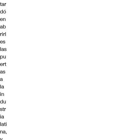
tar
dó
en
ab
rirl
es
las
pu
ert
as
a
la
in
du
str
ia
lati
na,
y