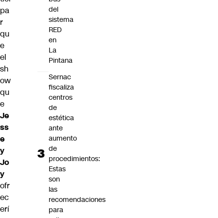
del
pa
sistema
r
RED
qu
en
e
La
el
Pintana
sh
Sernac
ow
fiscaliza
qu
centros
e
de
Je
estética
ss
ante
aumento
e
de
y
procedimientos:
Jo
Estas
y
son
ofr
las
ec
recomendaciones
erí
para