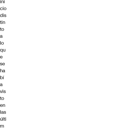
ini
cio
dis
tin
to
a
lo
qu
e
se
ha
bí
a
vis
to
en
las
últi
m