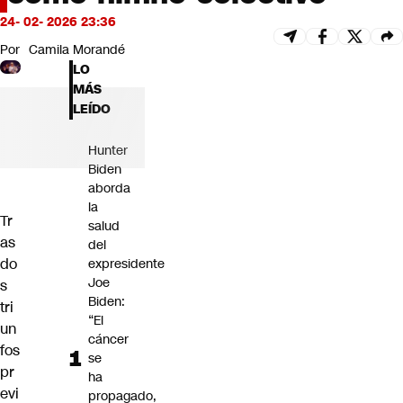
Futuro 360
24- 02- 2026 23:36
Opinión
Por
Camila Morandé
LO
MÁS
LEÍDO
Hunter
Biden
aborda
la
Tr
salud
as
del
do
expresidente
Joe
s
Biden:
tri
“El
un
cáncer
fos
se
pr
ha
evi
propagado,