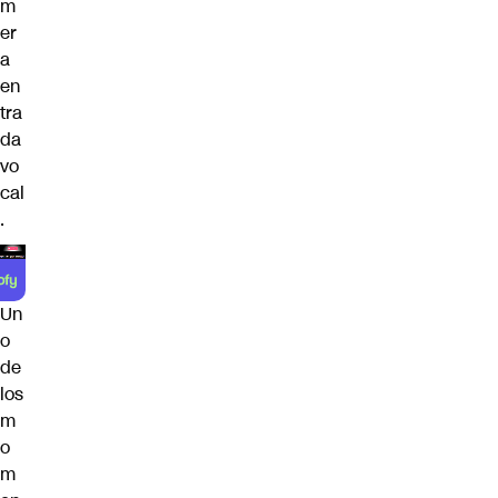
m
er
a
en
tra
da
vo
cal
.
Un
o
de
los
m
o
m