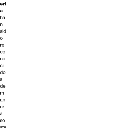
ert
a
ha
n
sid
o
re
co
no
ci
do
s
de
m
an
er
a
so
ste