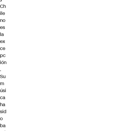
Ch
ile
no
es
la
ex
ce
pc
ión
.
Su
m
úsi
ca
ha
sid
o
ba