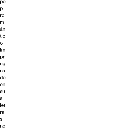
po
p
ro
m
án
tic
o
im
pr
eg
na
do
en
su
s
let
ra
s
no