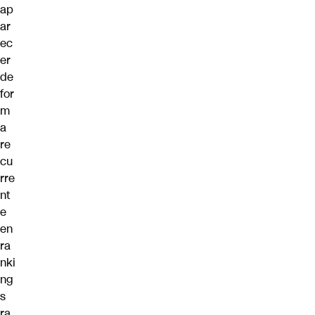
ap
ar
ec
er
de
for
m
a
re
cu
rre
nt
e
en
ra
nki
ng
s
ra