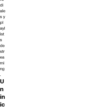
di
ale
s y
pl
ayl
ist
s
de
str
ea
mi
ng
.
U
n
in
ic