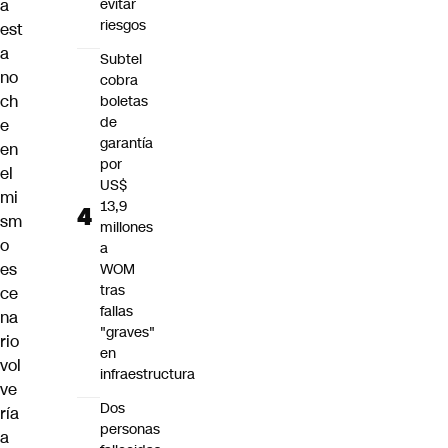
evitar
a
riesgos
est
a
Subtel
no
cobra
ch
boletas
de
e
garantía
en
por
el
US$
mi
13,9
sm
millones
o
a
es
WOM
tras
ce
fallas
na
"graves"
rio
en
vol
infraestructura
ve
Dos
ría
personas
a