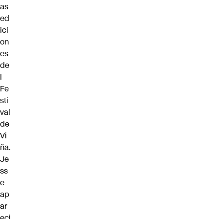
as
ed
ici
on
es
de
l
Fe
sti
val
de
Vi
ña.
Je
ss
e
ap
ar
eci