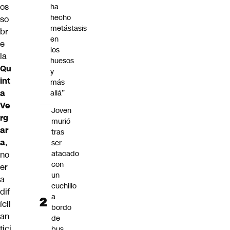
os
ha
hecho
so
metástasis
br
en
e
los
la
huesos
Qu
y
int
más
a
allá”
Ve
Joven
rg
murió
ar
tras
a
,
ser
atacado
no
con
er
un
a
cuchillo
dif
a
ícil
bordo
an
de
tici
bus