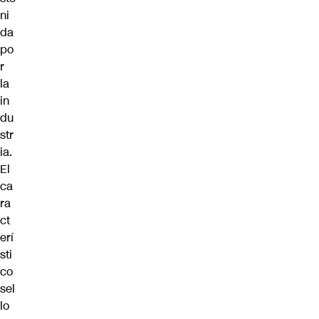
ni
da
po
r
la
in
du
str
ia.
El
ca
ra
ct
erí
sti
co
sel
lo