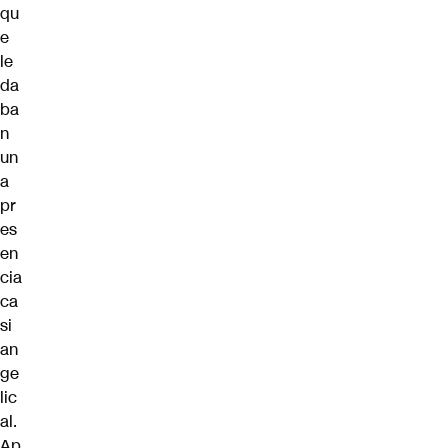
qu
e
le
da
ba
n
un
a
pr
es
en
cia
ca
si
an
ge
lic
al.
Ap