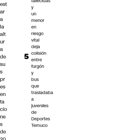
fallecidas
est
y
ar
un
a
menor
la
en
riesgo
alt
vital
ur
deja
a
colisión
de
entre
su
furgón
s
y
pr
bus
que
es
trasladaba
en
a
ta
juveniles
cio
de
ne
Deportes
s
Temuco
de
20