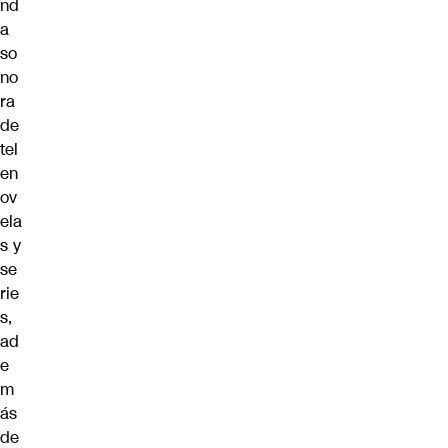
nd
a
so
no
ra
de
tel
en
ov
ela
s y
se
rie
s,
ad
e
m
ás
de