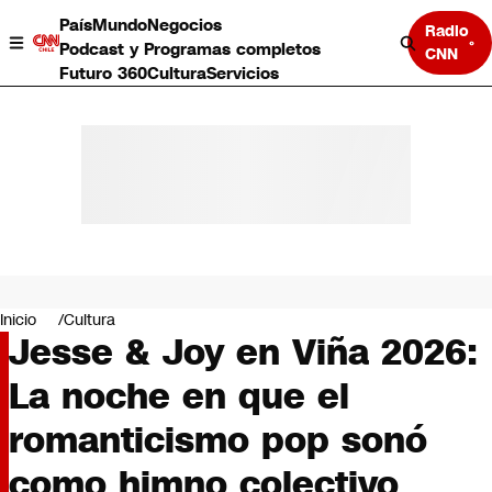
País
Mundo
Negocios
Radio
Podcast y Programas completos
CNN
Futuro 360
Cultura
Servicios
País
Mundo
Negocios
Inicio
Cultura
Jesse & Joy en Viña 2026:
Deportes
Programas completos
La noche en que el
Cultura
Servicios
romanticismo pop sonó
Bits
CNN Data
como himno colectivo
CNN tiempo