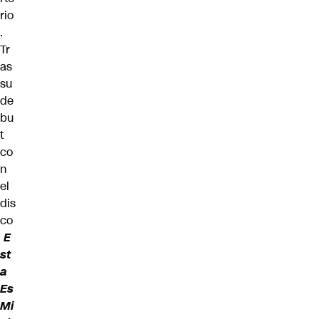
rio
.
Tr
as
su
de
bu
t
co
n
el
dis
co
E
st
a
Es
Mi