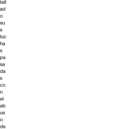
tall
ad
o
su
s
luc
ha
s
pa
sa
da
s
co
n
el
ab
us
o
de