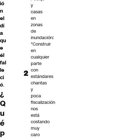
ió
y
n
casas
el
en
zonas
dí
de
a
inundación:
qu
"Construir
e
en
él
cualquier
fal
parte
le
con
estándares
ci
chantas
ó
.
y
¿
poca
Q
fiscalización
nos
u
está
é
costando
muy
p
caro