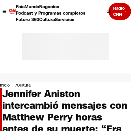
País
Mundo
Negocios
Radio
Podcast y Programas completos
CNN
Futuro 360
Cultura
Servicios
País
Mundo
Negocios
Inicio
Cultura
Jennifer Aniston
Deportes
Programas completos
intercambió mensajes con
Cultura
Servicios
Matthew Perry horas
Bits
CNN Data
antes de su muerte: “Era
CNN tiempo