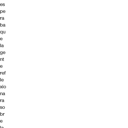
es
pe
ra
ba
qu
e
la
ge
nt
e
ref
le
xio
na
ra
so
br
e
la