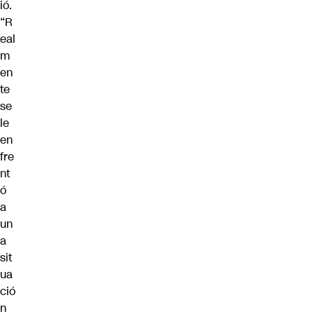
ió.
“R
eal
m
en
te
se
le
en
fre
nt
ó
a
un
a
sit
ua
ció
n