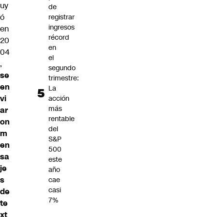
uy
de
ó
registrar
ingresos
en
récord
20
en
04
el
,
segundo
se
trimestre:
en
La
vi
acción
más
ar
rentable
on
del
m
S&P
en
500
sa
este
je
año
s
cae
casi
de
7%
te
xt