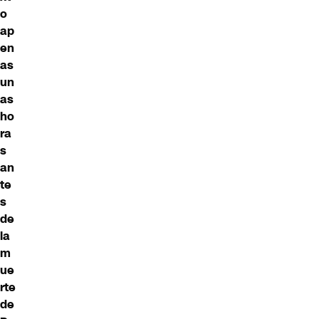
o
ap
en
as
un
as
ho
ra
s
an
te
s
de
la
m
ue
rte
de