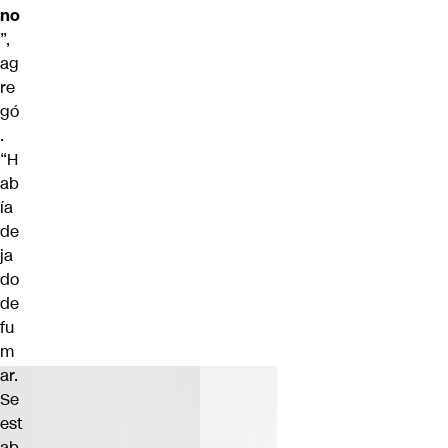
no
”,
ag
re
gó
.
“H
ab
ía
de
ja
do
de
fu
m
ar.
Se
est
ab