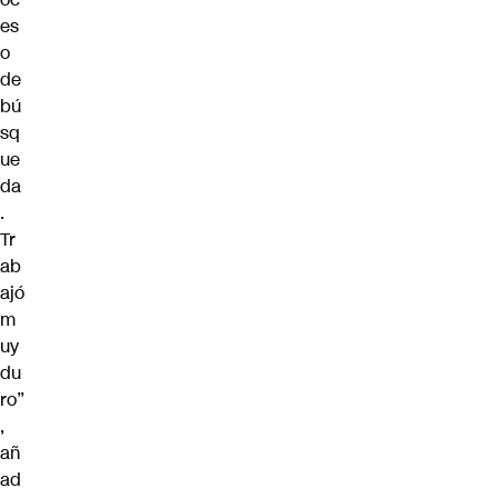
es
o
de
bú
sq
ue
da
.
Tr
ab
ajó
m
uy
du
ro”
,
añ
ad