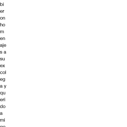
bi
er
on
ho
m
en
aje
s a
su
ex
col
eg
a y
qu
eri
do
a
mi
go