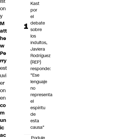
ist
Kast
on
por
y
el
M
debate
sobre
att
los
he
indultos,
w
Javiera
Pe
Rodríguez
rry
(REP)
est
responde:
uvi
"Ese
lenguaje
er
no
on
representa
en
el
co
espíritu
m
de
un
esta
ic
causa"
ac
Poduje