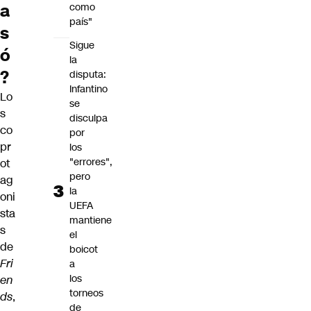
a
como
país"
s
Sigue
ó
la
?
disputa:
Infantino
Lo
se
s
disculpa
co
por
pr
los
"errores",
ot
pero
ag
la
oni
UEFA
sta
mantiene
s
el
de
boicot
Fri
a
los
en
torneos
ds
,
de