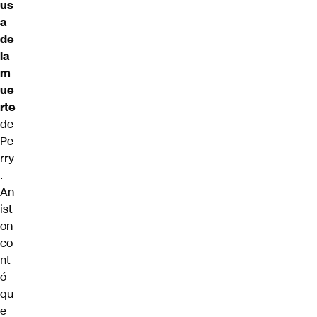
us
a
de
la
m
ue
rte
de
Pe
rry
.
An
ist
on
co
nt
ó
qu
e