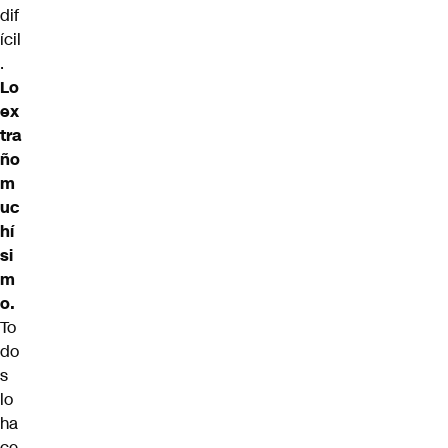
dif
ícil
.
Lo
ex
tra
ño
m
uc
hí
si
m
o.
To
do
s
lo
ha
ce