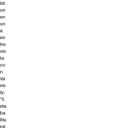
ist
on
en
un
a
en
tre
vis
ta
co
n
Va
rie
ty
.
“E
sta
ba
lite
ral