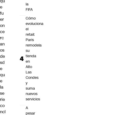
qu
la
e
FIFA
fu
Cómo
er
evoluciona
on
el
ce
retail:
rc
Paris
an
remodela
os
su
de
tienda
en
sd
Alto
e
Las
qu
Condes
e
y
la
suma
se
nuevos
rie
servicios
co
A
ncl
pesar