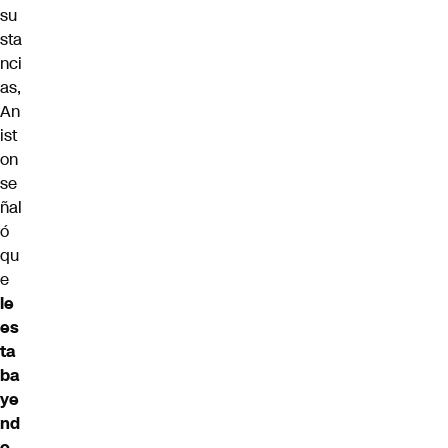
su
sta
nci
as,
An
ist
on
se
ñal
ó
qu
e
le
es
ta
ba
ye
nd
o