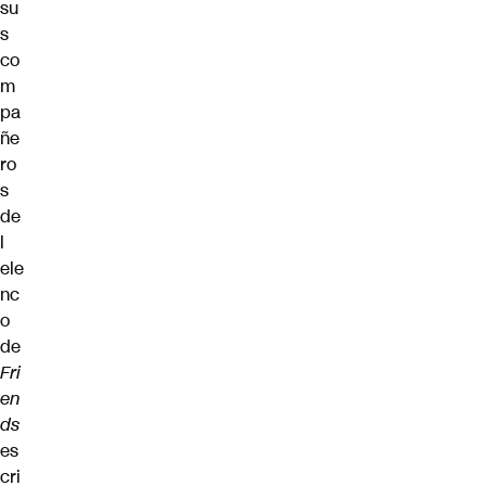
su
s
co
m
pa
ñe
ro
s
de
l
ele
nc
o
de
Fri
en
ds
es
cri