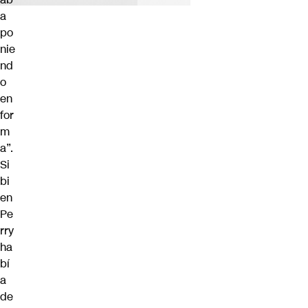
a
po
nie
nd
o
en
for
m
a”.
Si
bi
en
Pe
rry
ha
bí
a
de