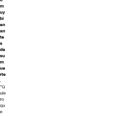
m
uy
bi
en
an
te
s
de
su
m
ue
rte
.
“Q
uie
ro
qu
e