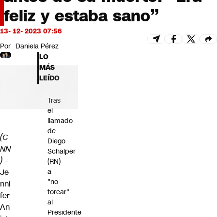
Futuro 360
feliz y estaba sano”
Opinión
13- 12- 2023 07:56
Por
Daniela Pérez
LO
MÁS
LEÍDO
Tras
el
llamado
de
(C
Diego
NN
Schalper
)
–
(RN)
Je
a
"no
nni
torear"
fer
al
An
Presidente