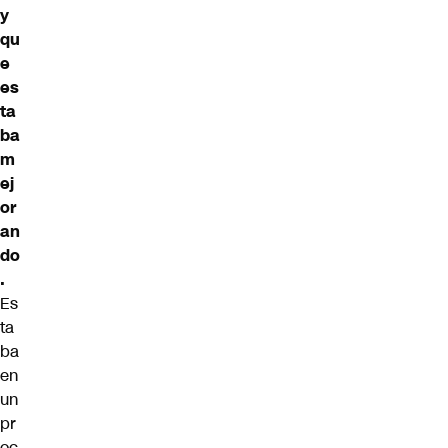
y
qu
e
es
ta
ba
m
ej
or
an
do
.
Es
ta
ba
en
un
pr
oc