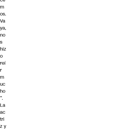
m
os.
Va
ya,
no
s
hiz
o
reí
r
m
uc
ho
”.
La
ac
tri
z y