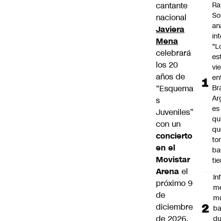
cantante
Ra
So
nacional
an
Javiera
in
Mena
"L
celebrará
es
los 20
vi
años de
en
“Esquema
Bra
Ar
s
es
Juveniles”
qu
con un
qu
concierto
to
en el
ba
Movistar
ti
Arena
el
In
próximo 9
m
de
m
diciembre
ba
de 2026.
du