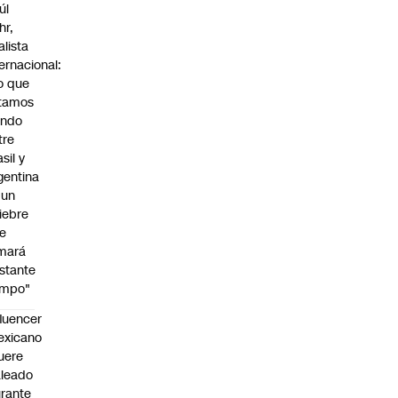
úl
hr,
alista
ternacional:
o que
tamos
endo
tre
sil y
gentina
 un
iebre
e
mará
stante
empo"
fluencer
exicano
uere
leado
rante