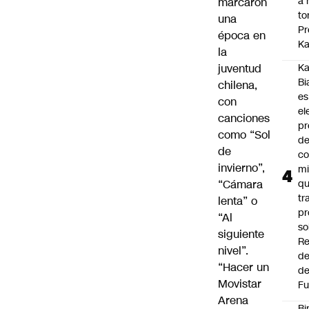
a 
marcaron
to
una
Pr
época en
Ka
la
juventud
Ka
Bi
chilena,
es
con
el
canciones
pr
como “Sol
d
de
co
invierno”,
mi
“Cámara
q
tr
lenta” o
pr
“Al
so
siguiente
Re
nivel”.
de
“Hacer un
de
Movistar
Fu
Arena
Bi