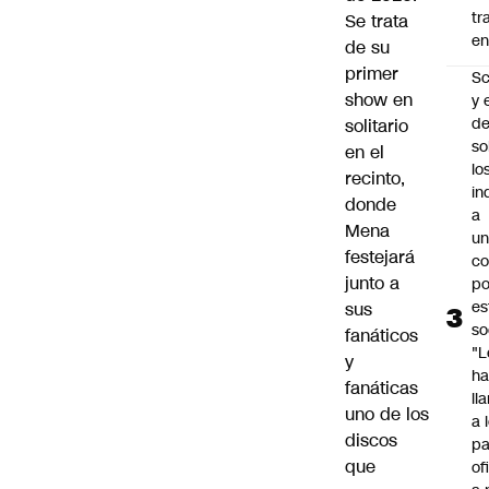
tr
Se trata
en
de su
primer
Sc
show en
y 
d
solitario
so
en el
lo
recinto,
in
donde
a
Mena
un
festejará
c
junto a
po
es
sus
so
fanáticos
"L
y
ha
fanáticas
ll
uno de los
a 
discos
pa
que
of