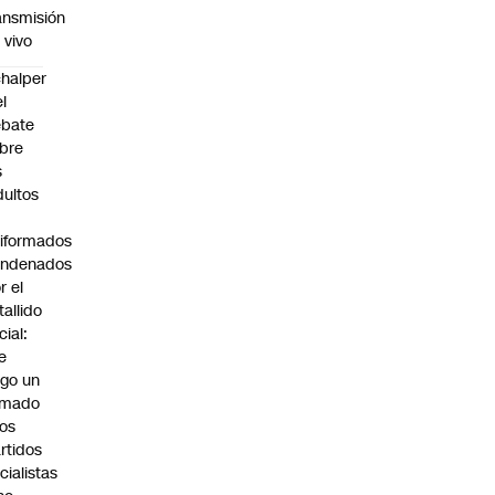
ansmisión
 vivo
halper
el
ebate
bre
s
dultos
iformados
ondenados
r el
tallido
cial:
e
go un
amado
los
rtidos
icialistas