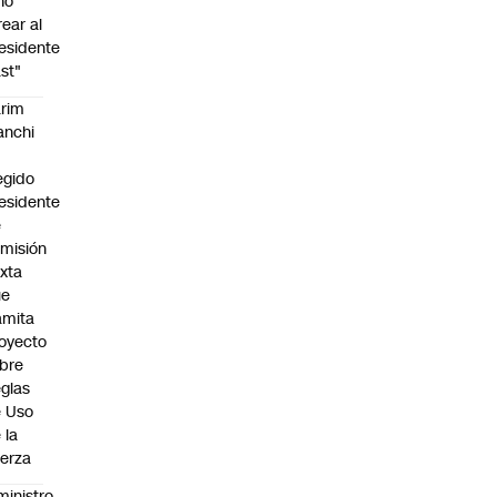
no
rear al
esidente
st"
rim
anchi
egido
esidente
e
misión
xta
ue
amita
oyecto
bre
glas
 Uso
 la
erza
ministro