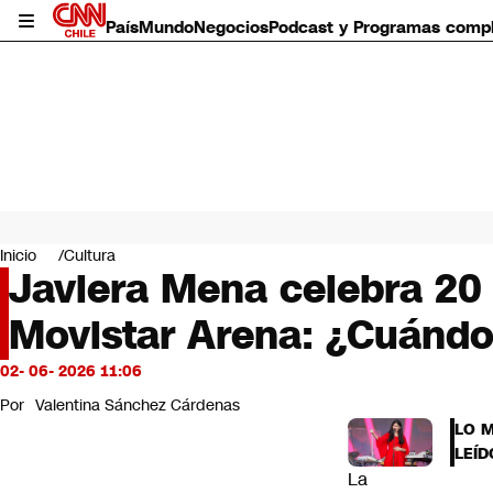
País
Mundo
Negocios
Podcast y Programas comp
País
Mundo
Inicio
Cultura
Negocios
Javiera Mena celebra 20
Deportes
Movistar Arena: ¿Cuándo 
Programas completos
Cultura
Servicios
02- 06- 2026 11:06
Bits
Por
Valentina Sánchez Cárdenas
CNN Data
LO 
CNN tiempo
LEÍD
Futuro 360
La
Opinión