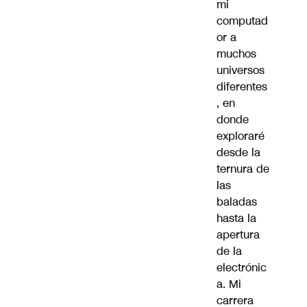
mi
computad
or a
muchos
universos
diferentes
, en
donde
exploraré
desde la
ternura de
las
baladas
hasta la
apertura
de la
electrónic
a. Mi
carrera