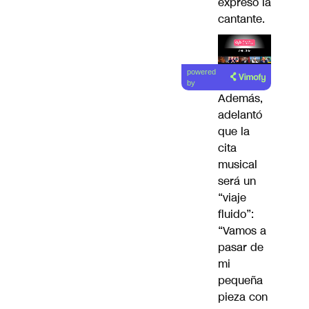
expresó la
cantante.
Lea el
powered
artículo
by
Además,
adelantó
que la
cita
musical
será un
“viaje
fluido”:
“Vamos a
pasar de
mi
pequeña
pieza con