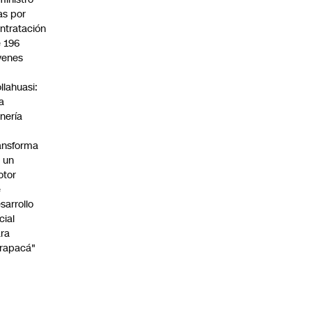
s por
ntratación
 196
venes
n
llahuasi:
a
nería
ansforma
 un
otor
e
sarrollo
cial
ra
rapacá"