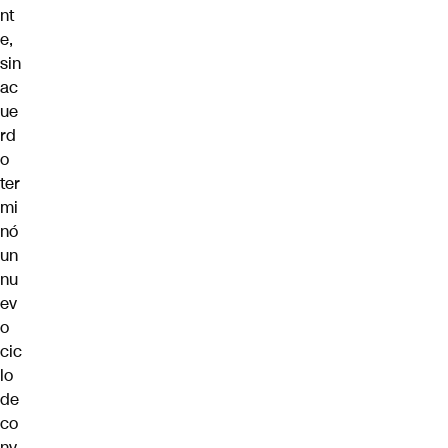
nt
e,
sin
ac
ue
rd
o
ter
mi
nó
un
nu
ev
o
cic
lo
de
co
nv