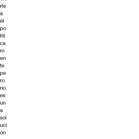
rle
a
él
po
líti
ca
m
en
te
pe
ro
no
es
un
a
sol
uci
ón