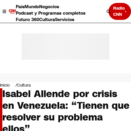
País
Mundo
Negocios
Radio
Podcast y Programas completos
CNN
Futuro 360
Cultura
Servicios
País
Mundo
Negocios
Inicio
Cultura
Isabel Allende por crisis
Deportes
Programas completos
en Venezuela: “Tienen que
Cultura
Servicios
resolver su problema
Bits
CNN Data
ellos”
CNN tiempo