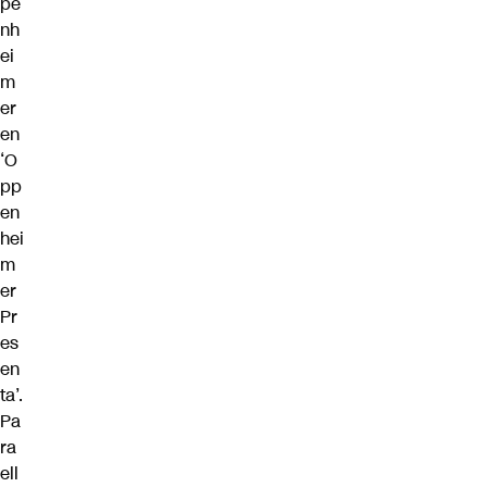
pe
nh
ei
m
er
en
‘O
pp
en
hei
m
er
Pr
es
en
ta’.
Pa
ra
ell