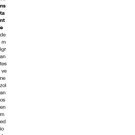
ns
ta
nt
e
de
m
igr
an
tes
ve
ne
zol
an
os
en
m
ed
io