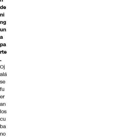
de
ni
ng
un
a
pa
rte
.
Oj
alá
se
fu
er
an
los
cu
ba
no