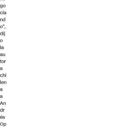
go
cia
nd
o”,
dij
o
la
au
tor
a
chi
len
a
a
An
dr
és
Op