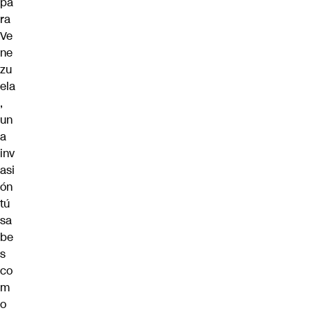
pa
ra
Ve
ne
zu
ela
,
un
a
inv
asi
ón
tú
sa
be
s
co
m
o