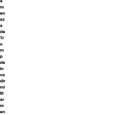
a
m
en
az
a
de
Tr
u
m
p
de
in
va
dir
mi
lit
ar
m
en