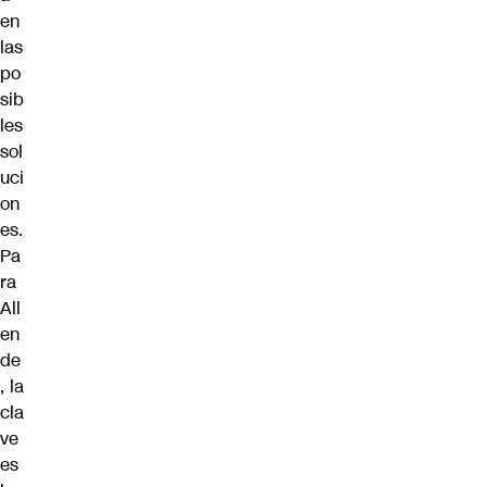
en
las
po
sib
les
sol
uci
on
es.
Pa
ra
All
en
de
, la
cla
ve
es