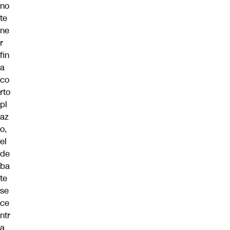
no
te
ne
r
fin
a
co
rto
pl
az
o,
el
de
ba
te
se
ce
ntr
a