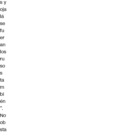
s y
oja
lá
se
fu
er
an
los
ru
so
s
ta
m
bi
én
”.
No
ob
sta