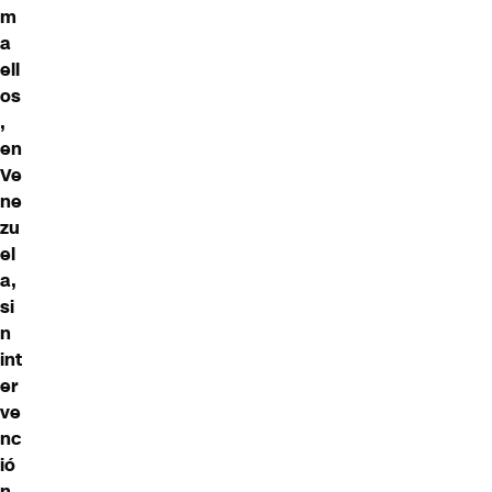
m
a
ell
os
,
en
Ve
ne
zu
el
a,
si
n
int
er
ve
nc
ió
n