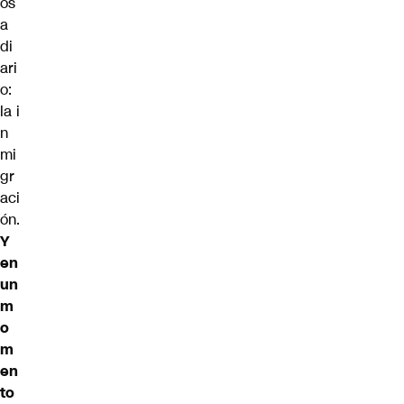
os
a
di
ari
o:
la
i
n
mi
gr
aci
ón
.
Y
en
un
m
o
m
en
to