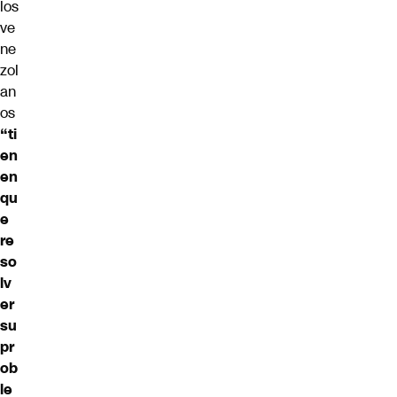
los
ve
ne
zol
an
os
“ti
en
en
qu
e
re
so
lv
er
su
pr
ob
le