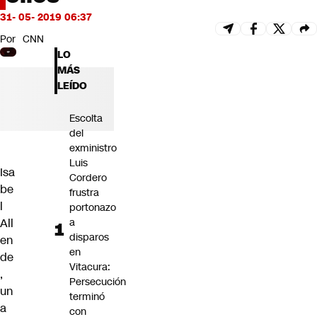
Futuro 360
31- 05- 2019 06:37
Opinión
Por
CNN
LO
MÁS
LEÍDO
Escolta
del
exministro
Luis
Isa
Cordero
be
frustra
l
portonazo
All
a
disparos
en
en
de
Vitacura:
,
Persecución
un
terminó
a
con