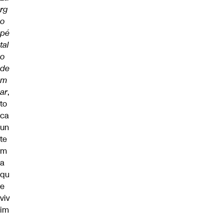
rg
o
pé
tal
o
de
m
ar
,
to
ca
un
te
m
a
qu
e
viv
im