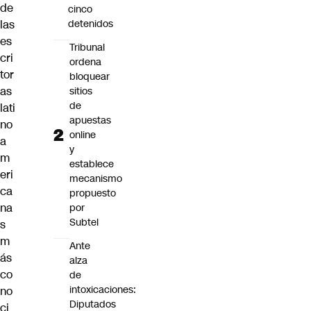
de
cinco
las
detenidos
es
Tribunal
cri
ordena
tor
bloquear
as
sitios
de
lati
apuestas
no
online
a
y
m
establece
eri
mecanismo
ca
propuesto
na
por
Subtel
s
m
Ante
ás
alza
co
de
intoxicaciones:
no
Diputados
ci