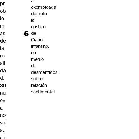
a
pr
exempleada
ob
durante
le
la
m
gestión
as
de
Gianni
de
Infantino,
la
en
re
medio
ali
de
da
desmentidos
d.
sobre
Su
relación
sentimental
nu
ev
a
no
vel
a,
La