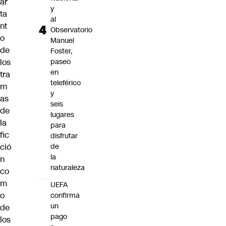
ar
y
ta
al
nt
Observatorio
o
Manuel
de
Foster,
los
paseo
en
tra
teleférico
m
y
as
seis
de
lugares
la
para
fic
disfrutar
ció
de
la
n
naturaleza
co
m
UEFA
o
confirma
un
de
pago
los