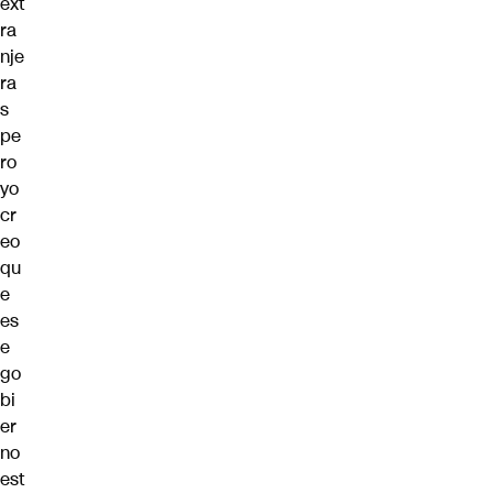
ext
ra
nje
ra
s
pe
ro
yo
cr
eo
qu
e
es
e
go
bi
er
no
est