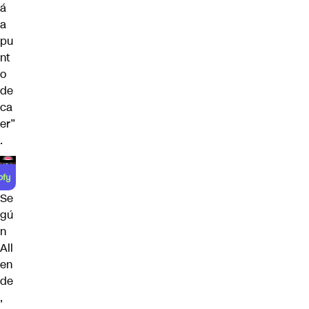
á
a
pu
nt
o
de
ca
er”
.
Se
gú
n
All
en
de
,