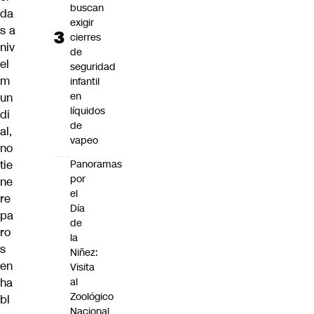
buscan
da
exigir
s a
cierres
niv
de
el
seguridad
m
infantil
en
un
líquidos
di
de
al,
vapeo
no
tie
Panoramas
por
ne
el
re
Día
pa
de
ro
la
s
Niñez:
en
Visita
ha
al
Zoológico
bl
Nacional