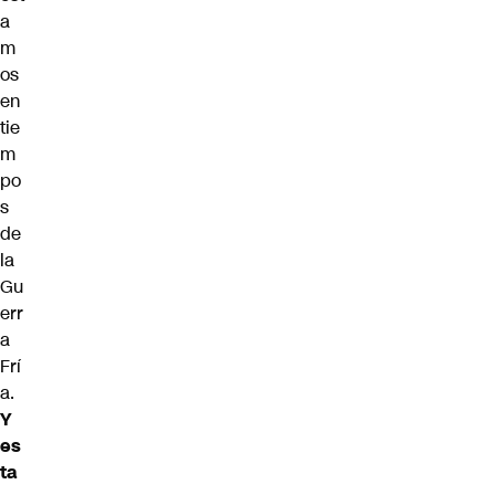
a
m
os
en
tie
m
po
s
de
la
Gu
err
a
Frí
a.
Y
es
ta