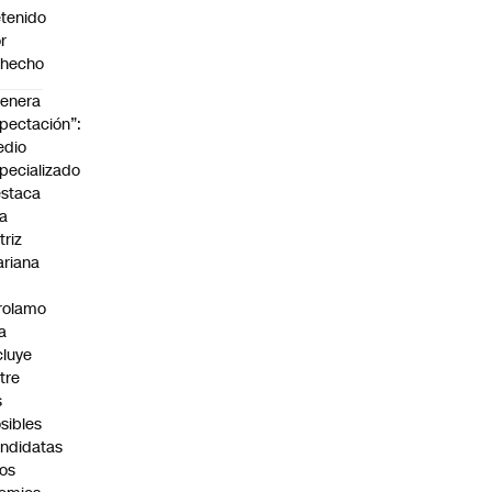
tenido
r
ohecho
enera
pectación”:
edio
pecializado
staca
la
triz
riana
rolamo
la
cluye
tre
s
sibles
ndidatas
los