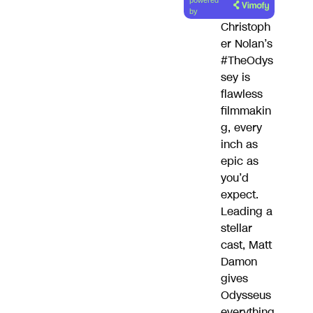
powered
by
Christoph
er Nolan’s
#TheOdys
sey
is
flawless
filmmakin
g, every
inch as
epic as
you’d
expect.
Leading a
stellar
cast, Matt
Damon
gives
Odysseus
everything