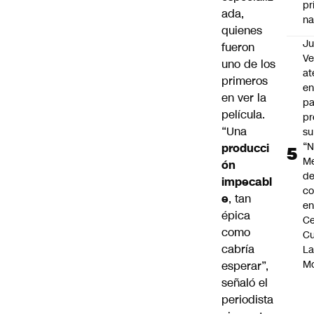
pr
ada,
na
quienes
Ju
fueron
V
uno de los
at
primeros
en
en ver la
pa
película.
pr
“Una
su
“N
producci
M
ón
de
impecabl
co
e
, tan
en
épica
Ce
como
Cu
cabría
L
M
esperar”,
señaló el
periodista