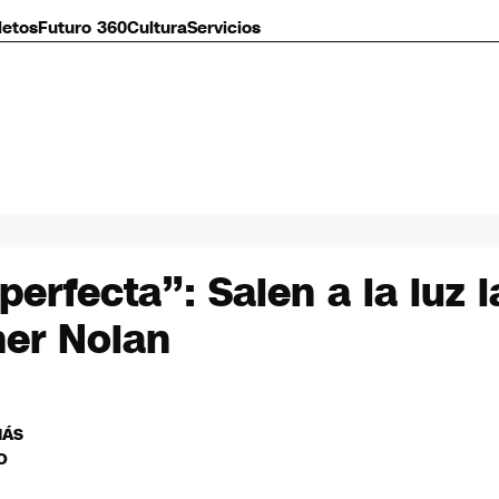
letos
Futuro 360
Cultura
Servicios
erfecta”: Salen a la luz l
her Nolan
MÁS
O