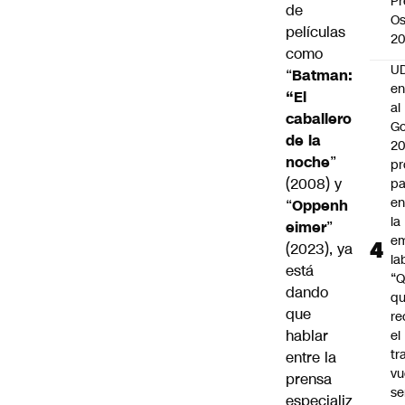
Pr
de
Os
películas
2
como
UD
“
Batman:
en
“El
al
caballero
Go
de la
2
noche
”
pr
(2008) y
pa
en
“
Oppenh
la
eimer
”
em
(2023), ya
la
está
“
dando
q
que
re
hablar
el
tr
entre la
vu
prensa
se
especializ