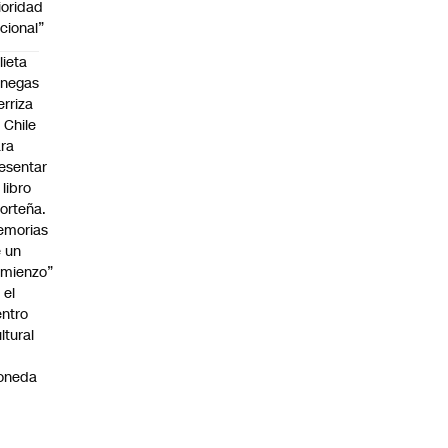
ioridad
cional”
lieta
enegas
erriza
 Chile
ra
esentar
 libro
orteña.
emorias
 un
mienzo”
 el
ntro
ltural
a
oneda