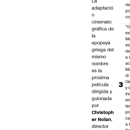
La
de
adaptació
po
n
c
cinemato
“G
gráfica de
ex
la
M
epopeya
es
griega del
de
mismo
a 
nombre
ac
Ma
es la
di
próxima
Gi
película
y 
dirigida y
in
guionada
en
por
la
Christoph
po
ca
er Nolan
,
a 
director