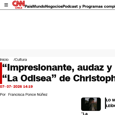
País
Mundo
Negocios
Podcast y Programas comp
País
Mundo
Inicio
Cultura
Negocios
“Impresionante, audaz y p
Deportes
“La Odisea” de Christop
Programas completos
Cultura
Servicios
07- 07- 2026 14:19
Bits
Por
Francisca Ponce Núñez
CNN Data
LO 
CNN tiempo
LEÍD
Futuro 360
“
La
Opinión