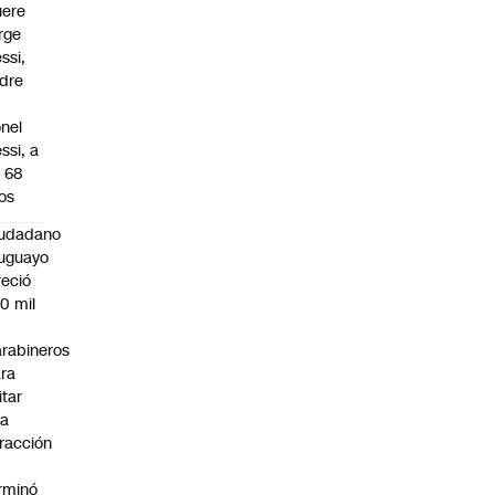
ere
rge
ssi,
dre
onel
ssi, a
s 68
os
iudadano
uguayo
reció
0 mil
rabineros
ra
itar
na
fracción
rminó