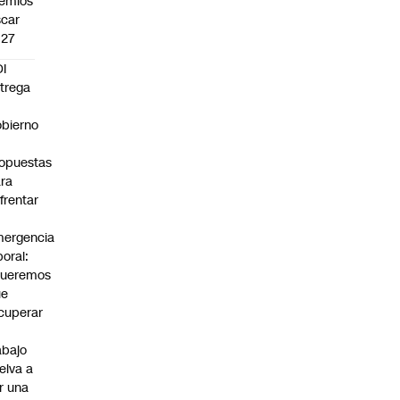
emios
car
027
I
trega
bierno
0
opuestas
ra
frentar
ergencia
boral:
Queremos
ue
cuperar
abajo
elva a
r una