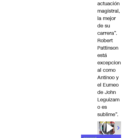
actuación
magistral,
la mejor
de su
carrera”.
Robert
Pattinson
está
excepcion
al como
Antínoo y
el Eumeo
de John
Leguizam
o es
sublime”.