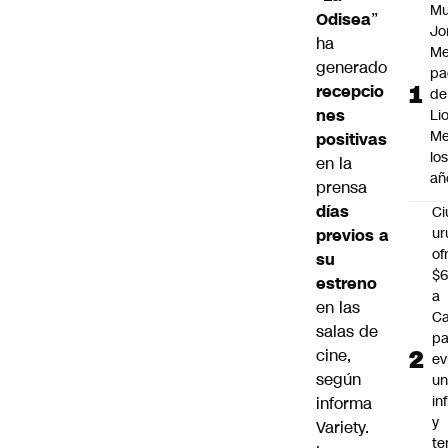
Mu
Odisea
”
Jo
ha
Me
generado
pa
recepcio
de
nes
Li
Me
positivas
lo
en la
añ
prensa
días
C
ur
previos a
of
su
$6
estreno
a
en las
Ca
salas de
pa
cine,
ev
según
u
in
informa
y
Variety
.
te