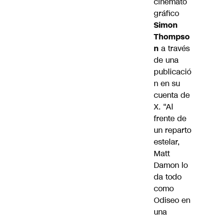
cinemato
gráfico
Simon
Thompso
n
a través
de una
publicació
n en su
cuenta de
X. “Al
frente de
un reparto
estelar,
Matt
Damon
lo
da todo
como
Odiseo en
una