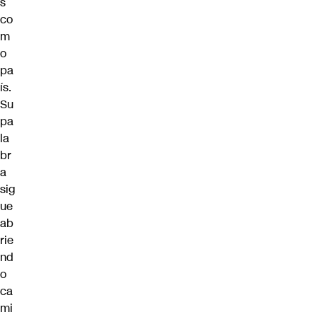
s
co
m
o
pa
ís.
Su
pa
la
br
a
sig
ue
ab
rie
nd
o
ca
mi