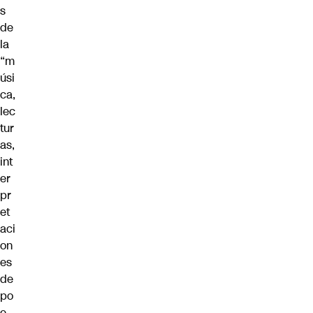
s
de
la
“m
úsi
ca,
lec
tur
as,
int
er
pr
et
aci
on
es
de
po
e