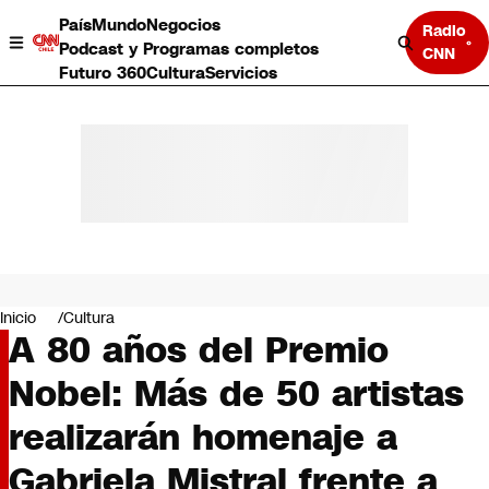
País
Mundo
Negocios
Radio
Podcast y Programas completos
CNN
Futuro 360
Cultura
Servicios
País
Mundo
Negocios
Inicio
Cultura
A 80 años del Premio
Deportes
Programas completos
Nobel: Más de 50 artistas
Cultura
Servicios
realizarán homenaje a
Bits
CNN Data
Gabriela Mistral frente a
CNN tiempo