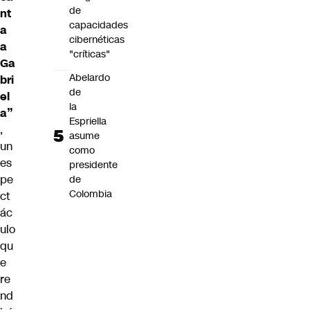
de
nt
capacidades
a
cibernéticas
a
"críticas"
Ga
Abelardo
bri
de
el
la
a”
Espriella
,
asume
un
como
es
presidente
pe
de
Colombia
ct
ác
ulo
qu
e
re
nd