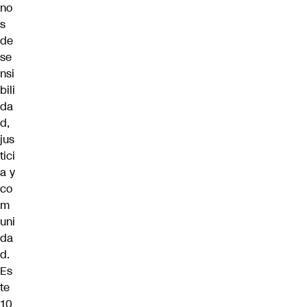
no
s
de
se
nsi
bili
da
d,
jus
tici
a y
co
m
uni
da
d.
Es
te
10