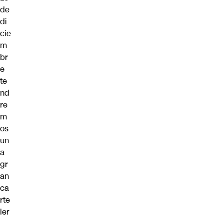
de
di
cie
m
br
e
te
nd
re
m
os
un
a
gr
an
ca
rte
ler