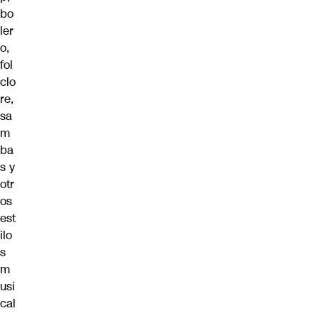
bo
ler
o,
fol
clo
re,
sa
m
ba
s y
otr
os
est
ilo
s
m
usi
cal