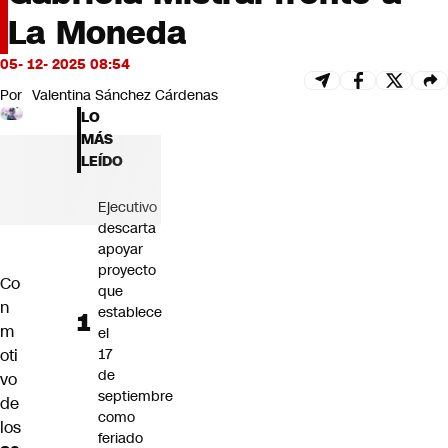
Futuro 360
La Moneda
Opinión
05- 12- 2025 08:54
Por
Valentina Sánchez Cárdenas
LO
MÁS
LEÍDO
Ejecutivo
descarta
apoyar
proyecto
Co
que
n
establece
m
el
oti
17
de
vo
septiembre
de
como
los
feriado