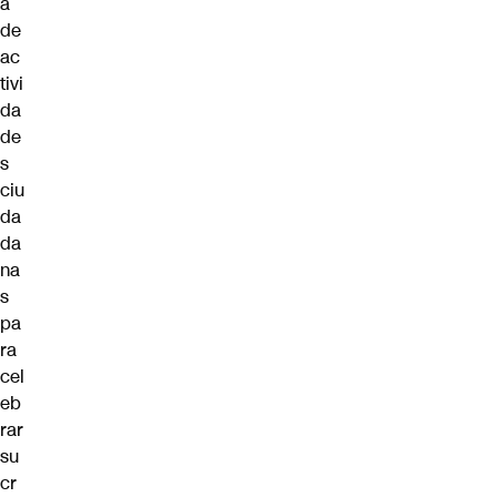
a
de
ac
tivi
da
de
s
ciu
da
da
na
s
pa
ra
cel
eb
rar
su
cr