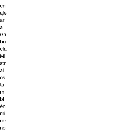
en
aje
ar
a
Ga
bri
ela
Mi
str
al
es
ta
m
bi
én
mi
rar
no