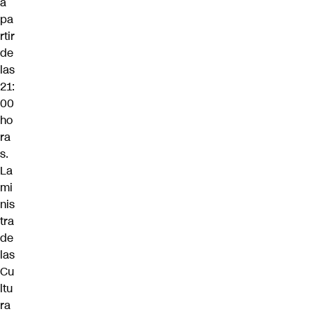
a
pa
rtir
de
las
21:
00
ho
ra
s.
La
mi
nis
tra
de
las
Cu
ltu
ra