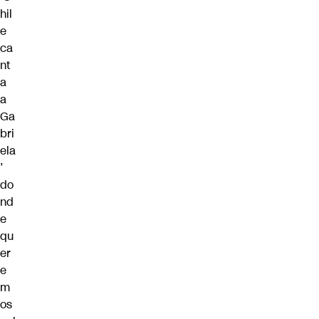
hil
e
ca
nt
a
a
Ga
bri
ela
’
do
nd
e
qu
er
e
m
os