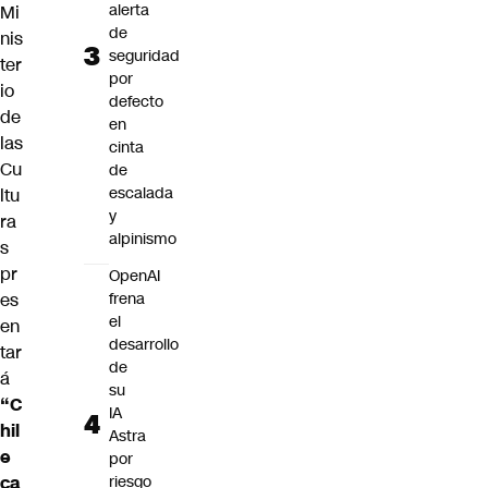
alerta
Mi
de
nis
seguridad
ter
por
io
defecto
de
en
las
cinta
Cu
de
escalada
ltu
y
ra
alpinismo
s
pr
OpenAI
es
frena
el
en
desarrollo
tar
de
á
su
“C
IA
hil
Astra
e
por
ca
riesgo