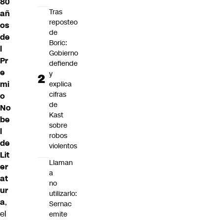
80
Tras
añ
reposteo
os
de
de
Boric:
l
Gobierno
Pr
defiende
e
y
mi
explica
cifras
o
de
No
Kast
be
sobre
l
robos
de
violentos
Lit
Llaman
er
a
at
no
ur
utilizarlo:
a
,
Sernac
el
emite