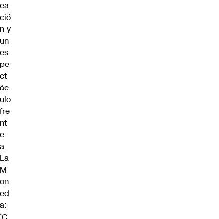
ea
ció
n y
un
es
pe
ct
ác
ulo
fre
nt
e
a
La
M
on
ed
a:
‘C