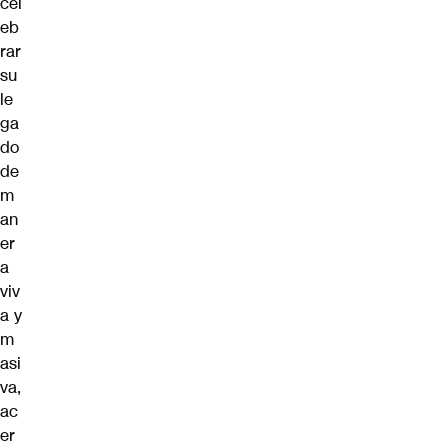
cel
eb
rar
su
le
ga
do
de
m
an
er
a
viv
a y
m
asi
va,
ac
er