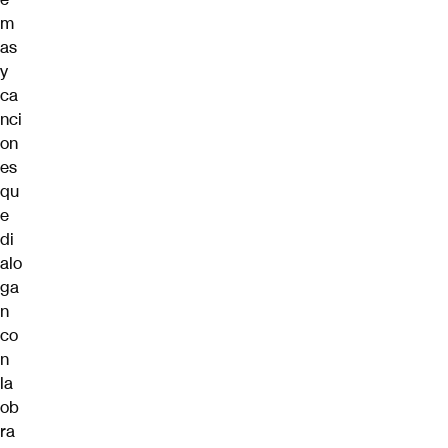
m
as
y
ca
nci
on
es
qu
e
di
alo
ga
n
co
n
la
ob
ra