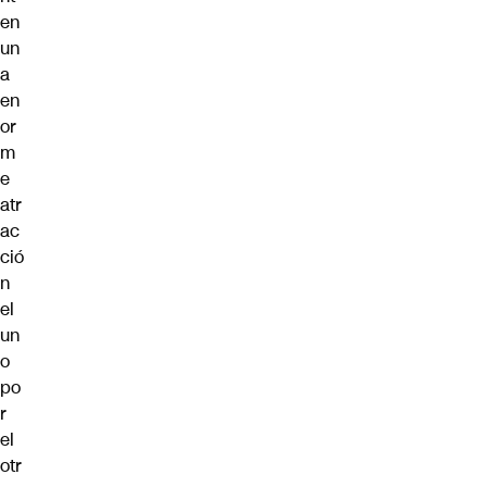
en
un
a
en
or
m
e
atr
ac
ció
n
el
un
o
po
r
el
otr