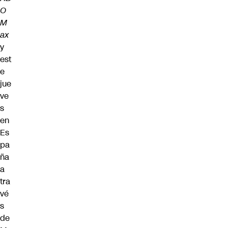
O
M
ax
y
est
e
jue
ve
s
en
Es
pa
ña
a
tra
vé
s
de