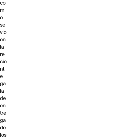
co
m
o
se
vio
en
la
re
cie
nt
e
ga
la
de
en
tre
ga
de
los