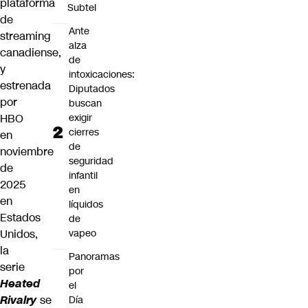
plataforma
Subtel
de
Ante
streaming
alza
canadiense,
de
y
intoxicaciones:
estrenada
Diputados
por
buscan
exigir
HBO
cierres
en
de
noviembre
seguridad
de
infantil
2025
en
en
líquidos
Estados
de
vapeo
Unidos,
la
Panoramas
serie
por
Heated
el
Rivalry
se
Día