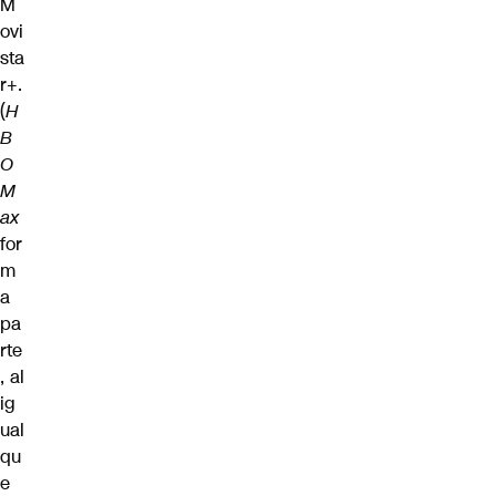
M
ovi
sta
r+.
(
H
B
O
M
ax
for
m
a
pa
rte
, al
ig
ual
qu
e