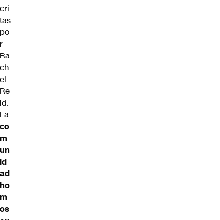
cri
tas
po
r
Ra
ch
el
Re
id.
La
co
m
un
id
ad
ho
m
os