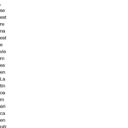
,
se
est
re
na
est
e
vie
rn
es
en
La
tin
oa
m
éri
ca
en
HB