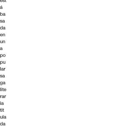
est
á
ba
sa
da
en
un
a
po
pu
lar
sa
ga
lite
rar
ia
tit
ula
da