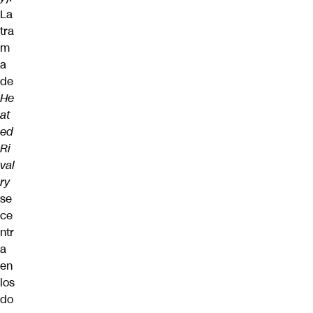
La
tra
m
a
de
He
at
ed
Ri
val
ry
se
ce
ntr
a
en
los
do