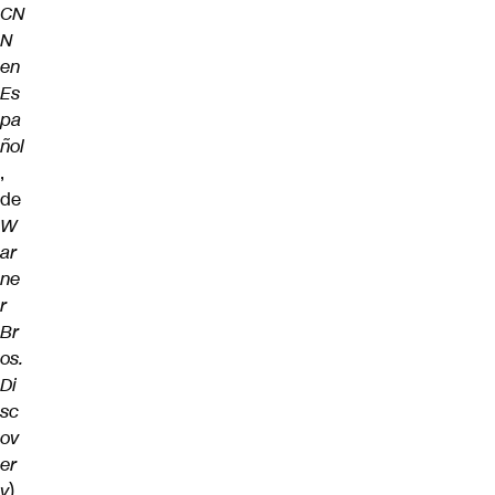
CN
N
en
Es
pa
ñol
,
de
W
ar
ne
r
Br
os.
Di
sc
ov
er
y
).