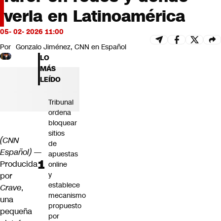
Futuro 360
verla en Latinoamérica
Opinión
05- 02- 2026 11:00
Por
Gonzalo Jiménez, CNN en Español
LO
MÁS
LEÍDO
Tribunal
ordena
bloquear
sitios
(CNN
de
Español)
—
apuestas
Producida
online
y
por
establece
Crave
,
mecanismo
una
propuesto
pequeña
por