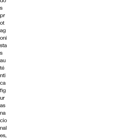
do
s
pr
ot
ag
oni
sta
s
au
té
nti
ca
fig
ur
as
na
cio
nal
es,