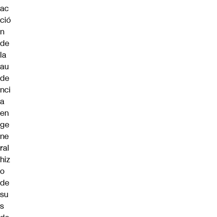
ac
ció
n
de
la
au
de
nci
a
en
ge
ne
ral
hiz
o
de
su
s