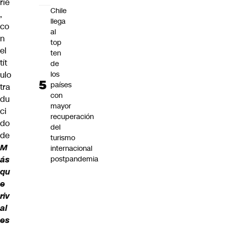
rie
Chile
,
llega
co
al
n
top
el
ten
tít
de
los
ulo
países
tra
con
du
mayor
ci
recuperación
do
del
de
turismo
M
internacional
postpandemia
ás
qu
e
riv
al
es