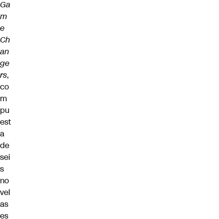
Ga
m
e
Ch
an
ge
rs
,
co
m
pu
est
a
de
sei
s
no
vel
as
es