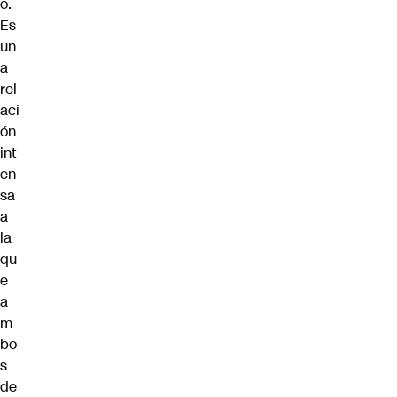
o.
Es
un
a
rel
aci
ón
int
en
sa
a
la
qu
e
a
m
bo
s
de