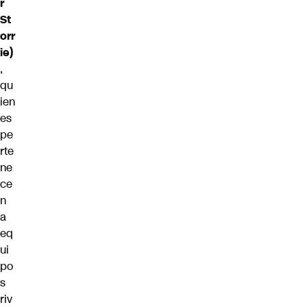
r
St
orr
ie)
,
qu
ien
es
pe
rte
ne
ce
n
a
eq
ui
po
s
riv