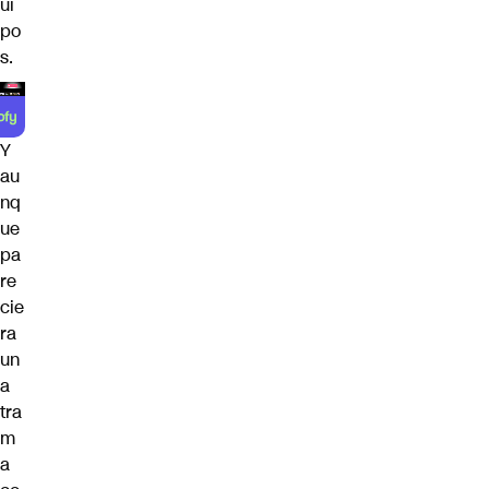
ui
po
s.
Y
au
nq
ue
pa
re
cie
ra
un
a
tra
m
a