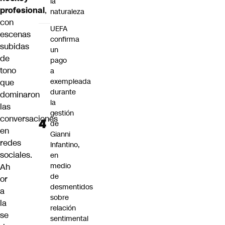
la
profesional
,
naturaleza
con
UEFA
escenas
confirma
subidas
un
de
pago
tono
a
exempleada
que
durante
dominaron
la
las
gestión
conversaciones
de
en
Gianni
redes
Infantino,
sociales.
en
medio
Ah
de
or
desmentidos
a
sobre
la
relación
se
sentimental