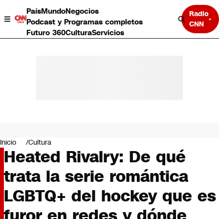
País
Mundo
Negocios
Radio
Podcast y Programas completos
CNN
Futuro 360
Cultura
Servicios
País
Mundo
Negocios
Inicio
Cultura
Heated Rivalry: De qué
Deportes
Programas completos
trata la serie romántica
Cultura
Servicios
LGBTQ+ del hockey que es
Bits
CNN Data
furor en redes y dónde
CNN tiempo