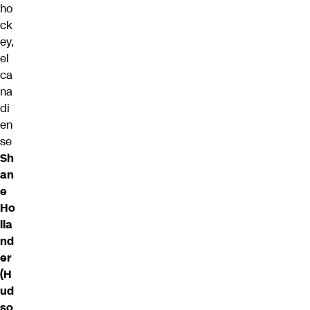
ho
ck
ey,
el
ca
na
di
en
se
Sh
an
e
Ho
lla
nd
er
(H
ud
so