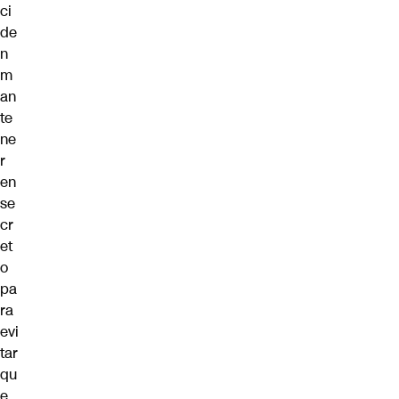
ci
de
n
m
an
te
ne
r
en
se
cr
et
o
pa
ra
evi
tar
qu
e