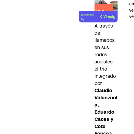
e
ve
Lea el
powered
ve
artículo
by
A través
de
llamados
en sus
redes
sociales,
el trío
integrado
por
Claudio
Valenzuel
a,
Eduardo
Caces y
Cote
Foncea