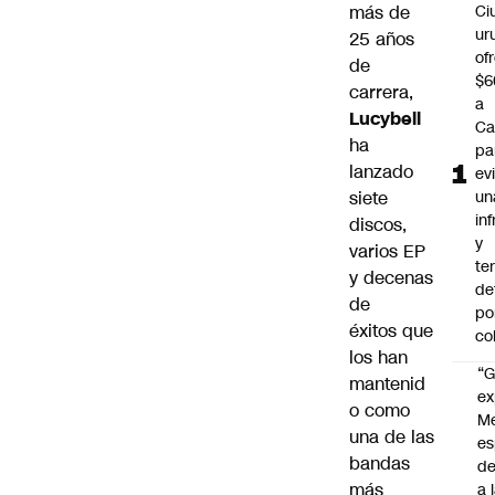
más de
Ci
ur
25 años
of
de
$6
carrera,
a
Lucybell
Ca
ha
pa
lanzado
ev
siete
un
in
discos,
y
varios EP
te
y decenas
de
de
po
éxitos que
co
los han
“G
mantenid
ex
o como
M
una de las
es
bandas
de
más
a 