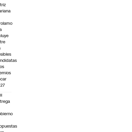
triz
riana
rolamo
la
cluye
tre
s
sibles
ndidatas
los
emios
car
027
I
trega
bierno
0
opuestas