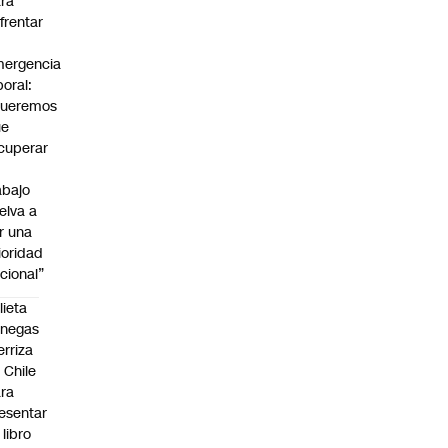
ra
frentar
ergencia
boral:
Queremos
ue
cuperar
abajo
elva a
r una
ioridad
cional”
lieta
enegas
erriza
 Chile
ra
esentar
 libro