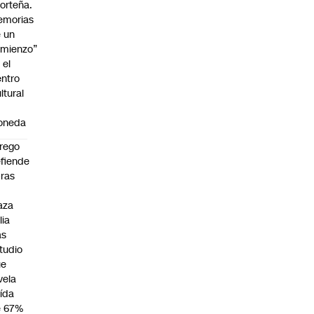
orteña.
emorias
 un
mienzo”
 el
ntro
ltural
a
oneda
rego
fiende
ras
n
aza
lia
as
tudio
ue
vela
ída
e 67%