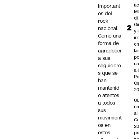
ac
important
Ma
es del
di
rock
Gi
nacional.
y 
Como una
in
forma de
en
agradecer
la
po
a sus
ca
seguidore
a 
s que se
Pr
han
Os
mantenid
2
o atentos
UD
a todos
en
sus
al
movimient
Go
os en
2
estos
pr