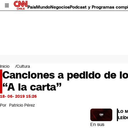
País
Mundo
Negocios
Podcast y Programas comp
País
Mundo
Inicio
Cultura
Negocios
Canciones a pedido de lo
Deportes
“A la carta”
Programas completos
Cultura
Servicios
18- 06- 2019 15:26
Bits
Por
Patricio Pérez
CNN Data
LO 
CNN tiempo
LEÍD
Futuro 360
En sus
Opinión