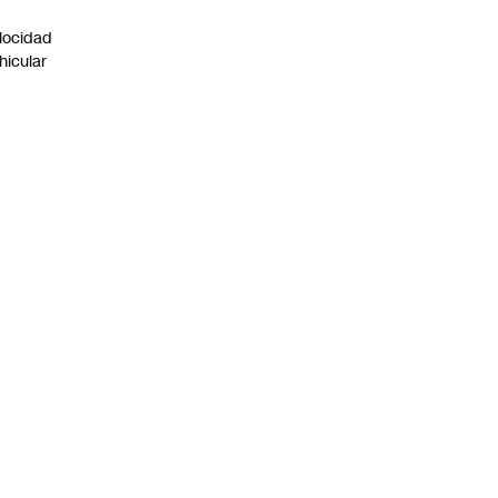
n
locidad
hicular