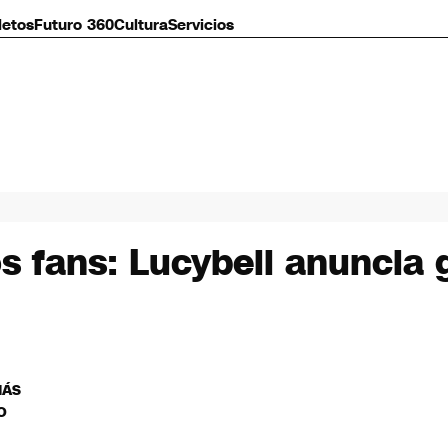
letos
Futuro 360
Cultura
Servicios
s fans: Lucybell anuncia g
MÁS
O