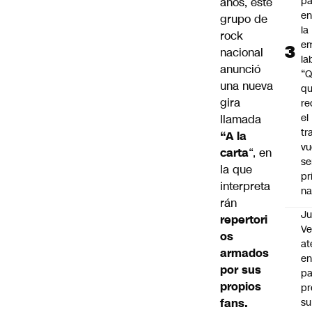
pa
años, este
en
grupo de
la
rock
em
nacional
la
anunció
“
una nueva
q
gira
re
el
llamada
tr
“A la
vu
carta
“, en
se
la que
pr
interpreta
na
rán
Ju
repertori
V
os
at
armados
en
por sus
pa
propios
pr
fans.
su