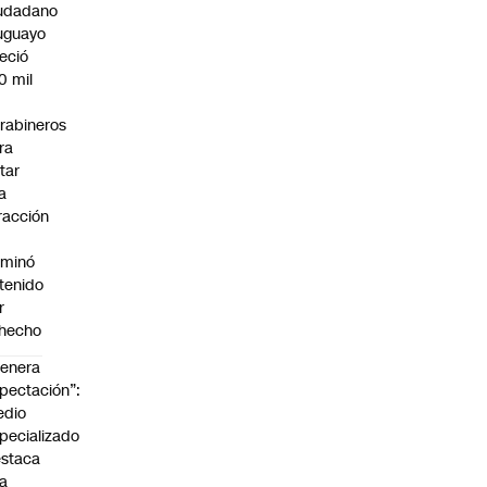
udadano
uguayo
reció
0 mil
rabineros
ra
itar
a
fracción
rminó
tenido
r
hecho
enera
pectación”:
edio
pecializado
staca
la