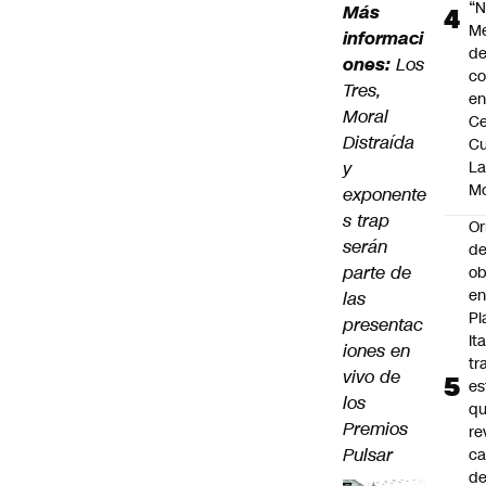
“N
Más
M
informaci
de
ones:
Los
co
Tres,
en
Moral
Ce
Distraída
Cu
y
L
M
exponente
s trap
Or
serán
de
parte de
ob
e
las
Pl
presentac
Ita
iones en
tr
vivo de
es
los
q
Premios
re
Pulsar
ca
d