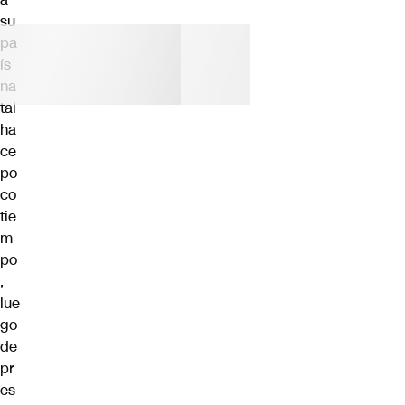
su
pa
ís
na
tal
ha
ce
po
co
tie
m
po
,
lue
go
de
pr
es