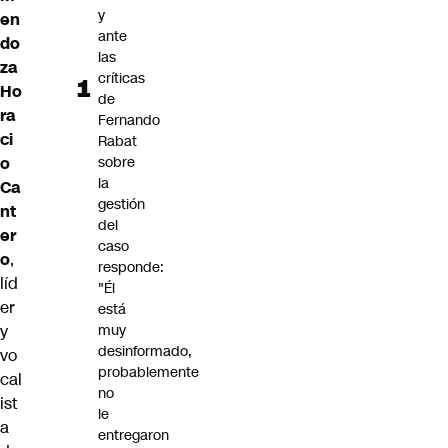
y
en
ante
do
las
za
críticas
Ho
de
ra
Fernando
ci
Rabat
o
sobre
la
Ca
gestión
nt
del
er
caso
o
,
responde:
líd
"Él
er
está
y
muy
desinformado,
vo
probablemente
cal
no
ist
le
a
entregaron