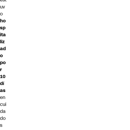
uv
o
ho
sp
ita
liz
ad
o
po
r
10
dí
as
en
cui
da
do
s