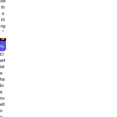
be
th
e
Ki
ng
”
El
art
ist
a
ha
bí
a
vu
elt
o
a