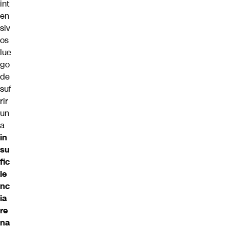
int
en
siv
os
lue
go
de
suf
rir
un
a
in
su
fic
ie
nc
ia
re
na