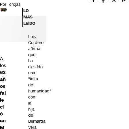
Por
crojas
Futuro 360
LO
Opinión
MÁS
LEÍDO
Luis
Cordero
afirma
que
A
ha
los
existido
62
una
añ
"falta
de
os
humanidad"
fal
con
le
la
ci
hija
ó
de
en
Bernarda
M
Vera