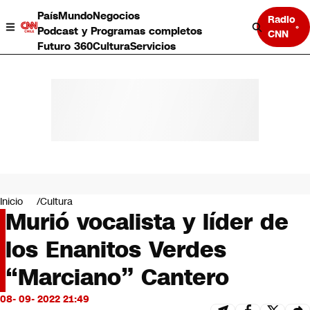
País
Mundo
Negocios
Radio
Podcast y Programas completos
CNN
Futuro 360
Cultura
Servicios
País
Mundo
Negocios
Inicio
Cultura
Murió vocalista y líder de
Deportes
Programas completos
los Enanitos Verdes
Cultura
Servicios
“Marciano” Cantero
Bits
CNN Data
08- 09- 2022 21:49
CNN tiempo