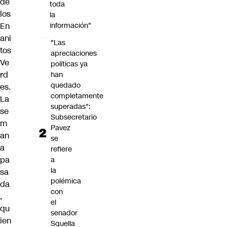
de
toda
los
la
En
información"
ani
"Las
tos
apreciaciones
Ve
políticas ya
rd
han
quedado
es.
completamente
La
superadas":
se
Subsecretario
m
Pavez
an
se
a
refiere
pa
a
la
sa
polémica
da
con
,
el
qu
senador
ien
Squella