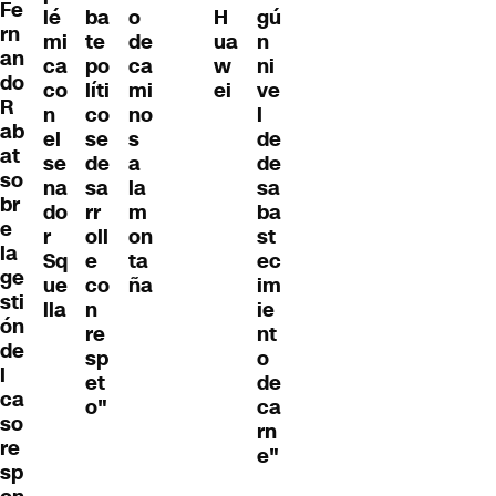
Fe
lé
ba
o
H
gú
rn
mi
te
de
ua
n
an
ca
po
ca
w
ni
do
co
líti
mi
ei
ve
R
n
co
no
l
ab
el
se
s
de
at
se
de
a
de
so
na
sa
la
sa
br
do
rr
m
ba
e
r
oll
on
st
la
Sq
e
ta
ec
ge
ue
co
ña
im
sti
lla
n
ie
ón
re
nt
de
sp
o
l
et
de
ca
o"
ca
so
rn
re
e"
sp