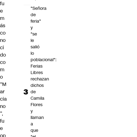
fu
"Señora
e
de
m
feria"
ás
y
co
"se
no
le
salió
ci
lo
do
poblacional":
co
Ferias
m
Libres
o
rechazan
“M
dichos
ar
de
Camila
cia
Flores
no
y
”,
llaman
fu
a
e
que
op
"el