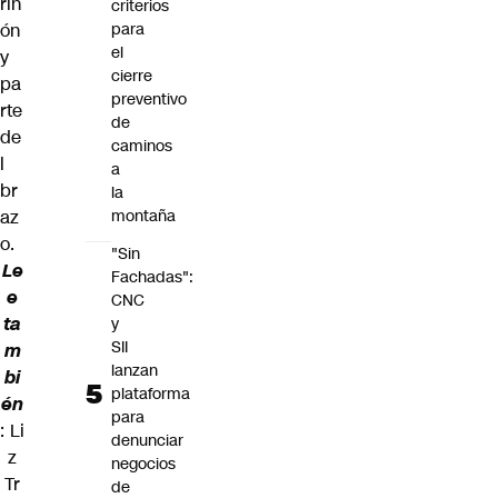
riñ
criterios
ón
para
el
y
cierre
pa
preventivo
rte
de
de
caminos
l
a
br
la
az
montaña
o.
"Sin
Le
Fachadas":
e
CNC
ta
y
SII
m
lanzan
bi
plataforma
én
para
:
Li
denunciar
z
negocios
Tr
de