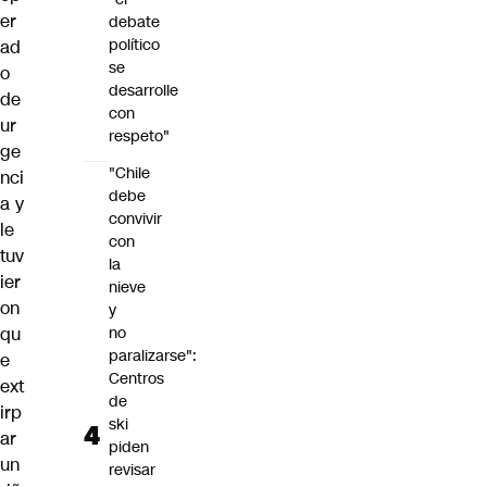
er
debate
político
ad
se
o
desarrolle
de
con
ur
respeto"
ge
"Chile
nci
debe
a y
convivir
le
con
tuv
la
ier
nieve
on
y
qu
no
paralizarse":
e
Centros
ext
de
irp
ski
ar
piden
un
revisar