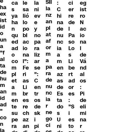
e
SII
ca
le
la
:
ci
eg
ha
la
s
sa
ni
C
er
ist
ex
nz
ya
lió
ev
hi
re
ro
ist
an
ha
lo
e
na
de
N
id
pl
n
po
y
de
l
ac
o
at
qu
bl
no
nu
Pa
io
un
af
ed
ac
pa
nc
so
na
a
or
ad
io
ra
ia
Lo
l
"f
m
o
na
liz
a
s
de
al
a
co
l":
ar
m
Li
Vá
ta
pa
m
Fe
se
en
be
nd
de
ra
pl
ri
":
az
rt
al
hu
de
et
as
C
as
ad
os
m
nu
a
Li
en
de
or
:
an
nc
m
br
tr
Es
es
Pi
id
ia
en
es
os
ta
:
de
ad
r
te
re
de
do
"S
eli
"
ne
su
ch
sk
s
i
mi
co
go
pe
az
i
U
es
na
n
ci
ra
an
pi
ni
to
r
la
os