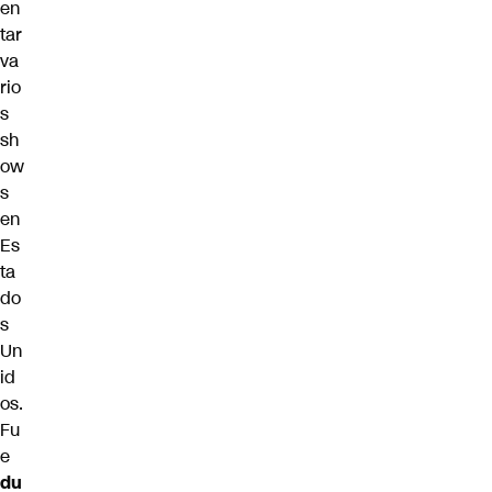
en
tar
va
rio
s
sh
ow
s
en
Es
ta
do
s
Un
id
os.
Fu
e
du