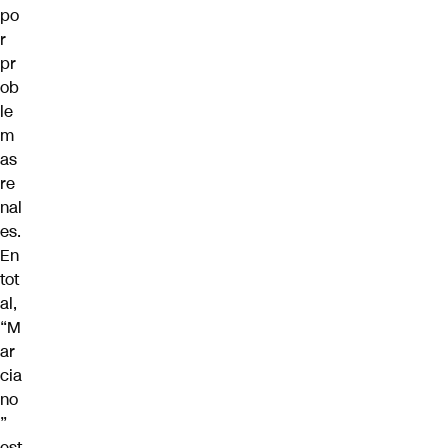
po
r
pr
ob
le
m
as
re
nal
es.
En
tot
al,
“M
ar
cia
no
”
est