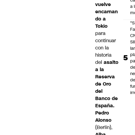
c
vuelve
a 
encarnan
m
do a
"S
Tokio
Fa
para
C
continuar
SII
con la
la
pl
historia
pa
del
asalto
de
a la
ne
Reserva
d
de Oro
fu
del
ir
Banco de
España.
Pedro
Alonso
(Berlín),
Alba