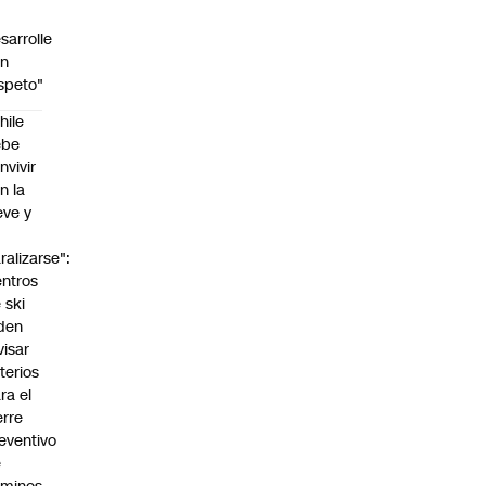
sarrolle
on
speto"
hile
ebe
nvivir
n la
eve y
o
ralizarse":
ntros
 ski
den
visar
iterios
ra el
erre
eventivo
e