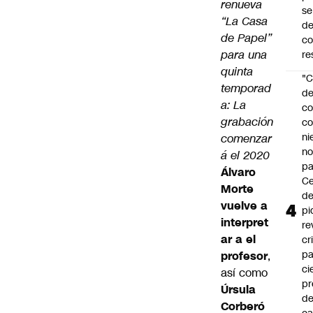
renueva
se
“La Casa
de
de Papel”
c
para una
re
quinta
"C
temporad
d
a: La
co
grabación
co
ni
comenzar
n
á el 2020
pa
Álvaro
Ce
Morte
de
vuelve a
pi
interpret
re
ar a el
cr
pa
profesor
,
ci
así como
pr
Úrsula
d
Corberó