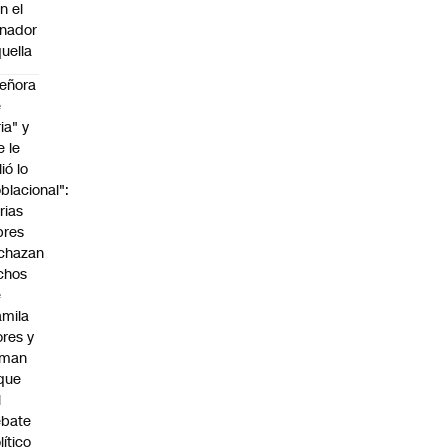
n el
nador
uella
eñora
e
ria" y
e le
lió lo
blacional":
rias
bres
chazan
chos
e
mila
ores y
aman
que
l
ebate
lítico