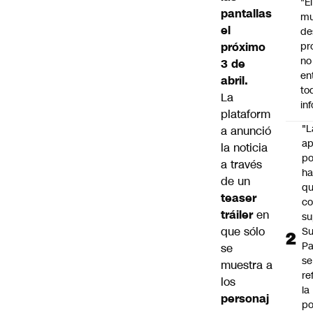
"É
pantallas
m
el
de
próximo
pr
no
3 de
en
abril.
to
La
in
plataform
"L
a anunció
ap
la noticia
po
a través
h
de un
q
teaser
c
tráiler
en
su
que sólo
Su
P
se
se
muestra a
re
los
la
personaj
po