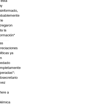
l está
uy
sinformado,
obablemente
 le
tregaron
da la
formación"
as
reciaciones
líticas ya
an
uedado
ompletamente
peradas":
bsecretario
avez
fiere a
lémica