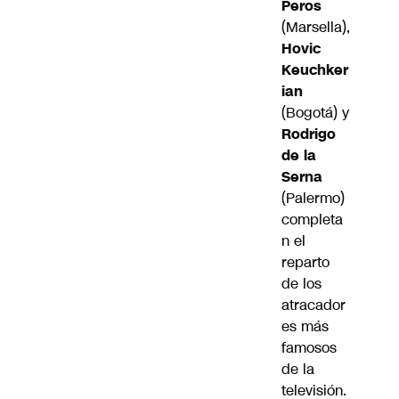
Peros
(Marsella),
Hovic
Keuchker
ian
(Bogotá) y
Rodrigo
de la
Serna
(Palermo)
completa
n el
reparto
de los
atracador
es más
famosos
de la
televisión.