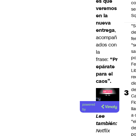
es que
co
veremos
se
en la
Sq
nueva
"S
entrega
,
d
acompañ
fe
ados con
"s
sa
la
po
frase:
“Pr
Fe
epárate
Li
para el
re
caos”.
di
d
Ca
Lea el
Fl
powered
ll
artículo
by
a 
Lee
"e
también:
d
Netflix
po