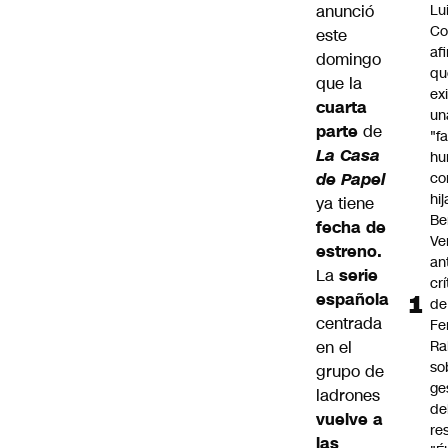
anunció
Lu
Co
este
af
domingo
qu
que la
ex
cuarta
un
parte
de
"f
La Casa
hu
de Papel
co
hi
ya tiene
Be
fecha de
Ve
estreno.
an
La
serie
cr
española
de
centrada
Fe
en el
Ra
so
grupo de
ge
ladrones
de
vuelve a
re
las