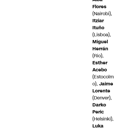
Flores
(Nairobi),
Itziar
Ituño
(Lisboa),
Miguel
Herrán
(Rio),
Esther
Acebo
(Estocolm
o),
Jaime
Lorente
(Denver),
Darko
Peric
(Helsinki),
Luka