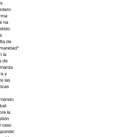
is
rdero
irma
e ha
istido
a
alta de
manidad"
n la
ja de
rnarda
ra y
te las
íticas
rnando
bat
bre la
stión
l caso
sponde: