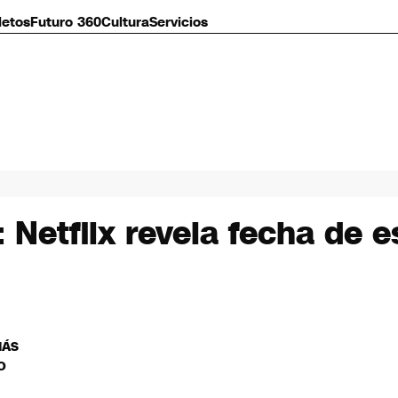
letos
Futuro 360
Cultura
Servicios
 Netflix revela fecha de e
MÁS
O