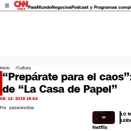
País
Mundo
Negocios
Podcast y Programas comp
País
Mundo
Inicio
Cultura
Negocios
“Prepárate para el caos”:
Deportes
de “La Casa de Papel”
Programas completos
Cultura
Servicios
08- 12- 2019 16:54
Bits
Por
pazarancibia
CNN Data
LO 
CNN tiempo
LEÍD
Futuro 360
Netflix
Opinión