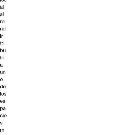
al
al
re
nd
ir
tri
bu
to
a
un
o
de
los
es
pa
cio
s
m