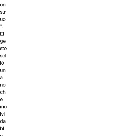
on
str
uo
”.
El
ge
sto
sel
ló
un
a
no
ch
e
ino
lvi
da
bl
e