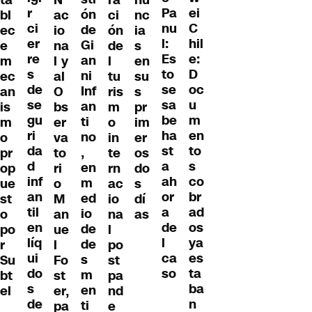
r
ei
Pa
ón
bl
ac
ci
nc
ci
C
nu
de
ec
io
ón
ia
er
hil
l:
Gi
e
na
de
s
re
e:
Es
an
m
l y
l
en
s
D
to
ni
ec
al
tu
su
de
oc
se
Inf
an
O
ris
s
se
u
sa
an
is
bs
m
pr
gu
m
be
ti
m
er
o
im
ri
en
ha
no
o
va
in
er
da
to
st
,
pr
to
te
os
d
s
a
en
op
ri
rn
do
inf
co
ah
m
ue
o
ac
s
an
br
or
ed
st
M
io
dí
til
ad
a
io
o
an
na
as
en
os
de
de
po
ue
l
líq
ya
l
de
r
l
po
ui
es
ca
s
Su
Fo
st
do
ta
so
m
bt
st
pa
s
ba
en
el
er,
nd
de
n
ti
pa
e