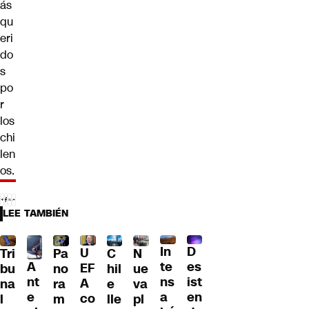
ás
qu
eri
do
s
po
r
los
chi
len
os.
LEE TAMBIÉN
D
In
U
Tri
Pa
C
N
A
es
te
EF
bu
no
hil
ue
nt
ist
ns
A
na
ra
e
va
e
en
a
co
l
m
lle
pl