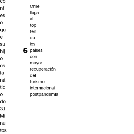
co
Chile
nf
llega
es
al
ó
top
qu
ten
e
de
su
los
países
hij
con
o
mayor
es
recuperación
fa
del
ná
turismo
tic
internacional
o
postpandemia
de
31
Mi
nu
tos