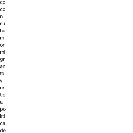
co
co
n
su
hu
m
or
mi
gr
an
te
y
crí
tic
a
po
líti
ca,
de