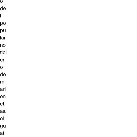
o
de
l
po
pu
lar
no
tici
er
o
de
m
ari
on
et
as.
el
gu
at