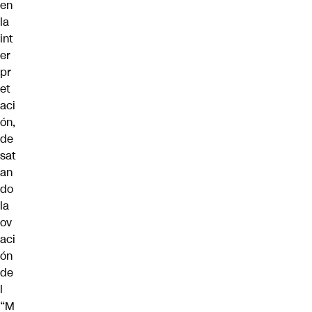
en
la
int
er
pr
et
aci
ón,
de
sat
an
do
la
ov
aci
ón
de
l
“M