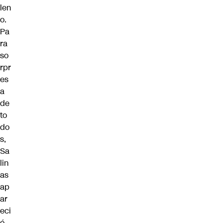
len
o.
Pa
ra
so
rpr
es
a
de
to
do
s,
Sa
lin
as
ap
ar
eci
ó