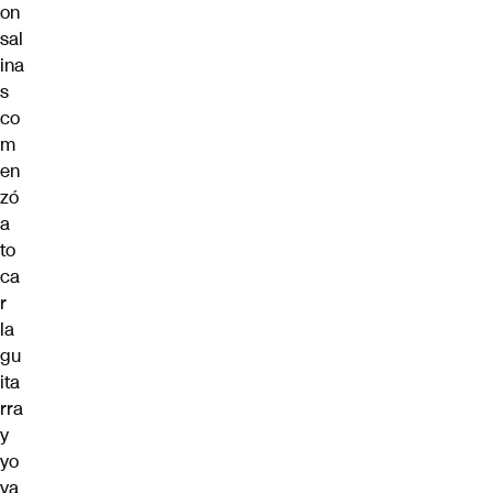
on
sal
ina
s
co
m
en
zó
a
to
ca
r
la
gu
ita
rra
y
yo
ya