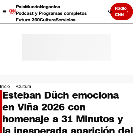
País
Mundo
Negocios
Radio
Podcast y Programas completos
CNN
Futuro 360
Cultura
Servicios
País
Mundo
Negocios
Inicio
Cultura
Esteban Düch emociona
Deportes
Programas completos
en Viña 2026 con
Cultura
Servicios
homenaje a 31 Minutos y
Bits
CNN Data
la inesperada aparición del
CNN tiempo