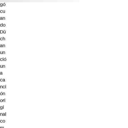
gó
cu
an
do
Dü
ch
an
un
ció
un
a
ca
nci
ón
ori
gi
nal
co
m