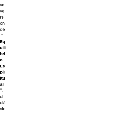
va
ve
rsi
ón
de
“
Eq
uili
bri
o
Es
pir
itu
al
”
,
el
clá
sic