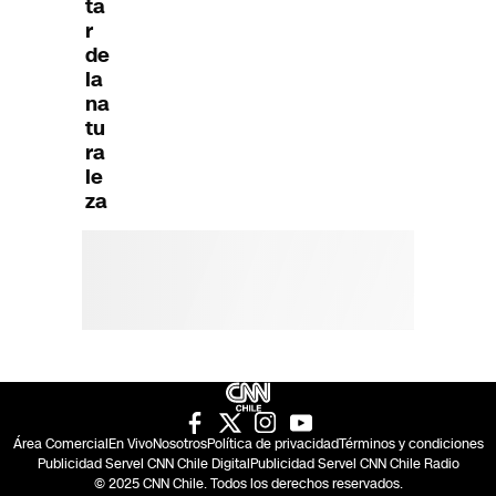
ta
r
de
la
na
tu
ra
le
za
Área Comercial
En Vivo
Nosotros
Política de privacidad
Términos y condiciones
Publicidad Servel CNN Chile Digital
Publicidad Servel CNN Chile Radio
© 2025 CNN Chile. Todos los derechos reservados.