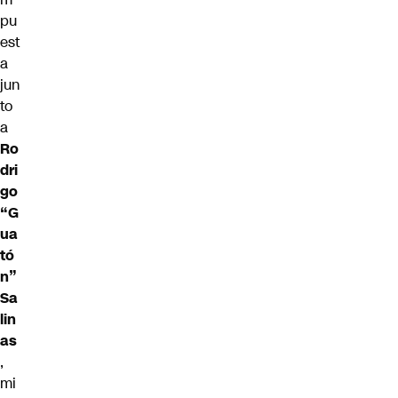
pu
est
a
jun
to
a
Ro
dri
go
“G
ua
tó
n”
Sa
lin
as
,
mi