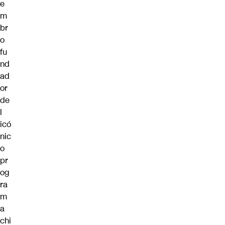
e
m
br
o
fu
nd
ad
or
de
l
icó
nic
o
pr
og
ra
m
a
chi