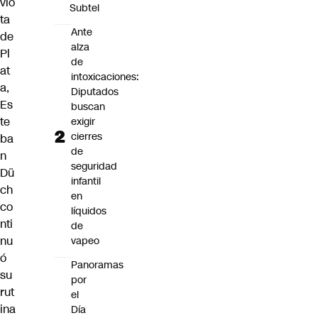
vio
Subtel
ta
Ante
de
alza
Pl
de
at
intoxicaciones:
a,
Diputados
Es
buscan
te
exigir
cierres
ba
de
n
seguridad
Dü
infantil
ch
en
co
líquidos
nti
de
nu
vapeo
ó
Panoramas
su
por
rut
el
ina
Día