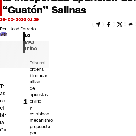
Futuro 360
“Guatón” Salinas
Opinión
25- 02- 2026 01:29
Por
José Ferrada
LO
MÁS
LEÍDO
Tribunal
ordena
bloquear
sitios
Tr
de
as
apuestas
re
online
ci
y
establece
bir
mecanismo
la
propuesto
Ga
por