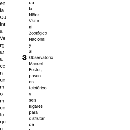
de
en
la
la
Niñez:
Qu
Visita
int
al
a
Zoológico
Ve
Nacional
rg
y
al
ar
Observatorio
a
Manuel
co
Foster,
n
paseo
un
en
m
teleférico
o
y
seis
m
lugares
en
para
to
disfrutar
qu
de
e