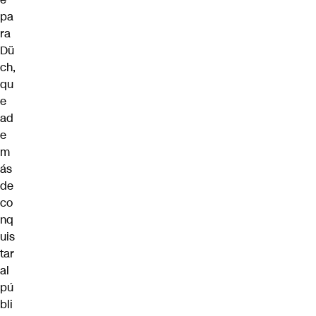
pa
ra
Dü
ch,
qu
e
ad
e
m
ás
de
co
nq
uis
tar
al
pú
bli