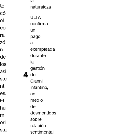
la
to
naturaleza
có
UEFA
el
confirma
co
un
ra
pago
zó
a
n
exempleada
durante
de
la
los
gestión
asi
de
ste
Gianni
nt
Infantino,
es.
en
El
medio
de
hu
desmentidos
m
sobre
ori
relación
sta
sentimental