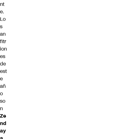
nt
e.
Lo
s
an
fitr
ion
es
de
est
e
añ
o
so
n
Ze
nd
ay
a
,