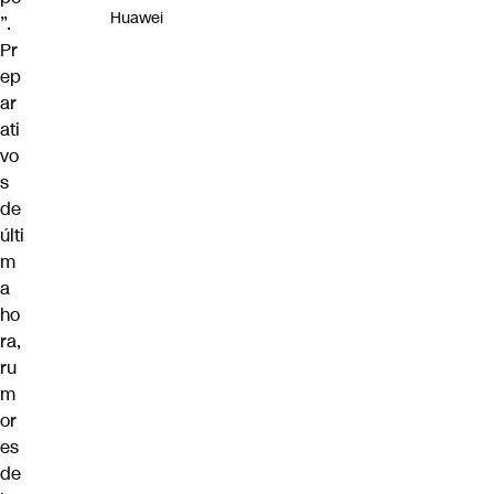
Huawei
”.
Pr
ep
ar
ati
vo
s
de
últi
m
a
ho
ra,
ru
m
or
es
de