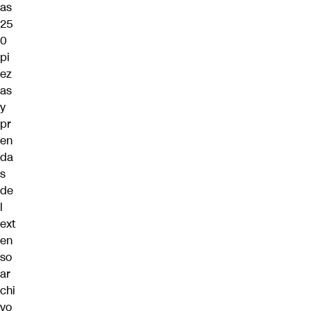
as
25
0
pi
ez
as
y
pr
en
da
s
de
l
ext
en
so
ar
chi
vo