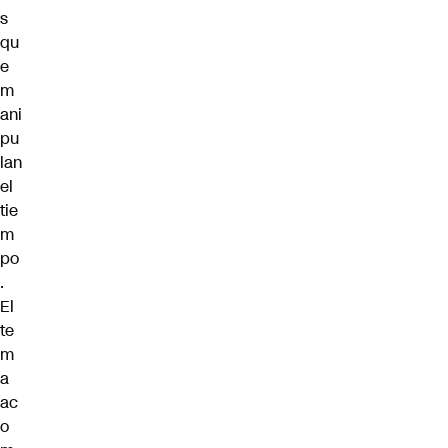
s
qu
e
m
ani
pu
lan
el
tie
m
po
.
El
te
m
a
ac
o