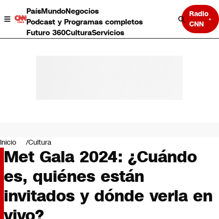
País
Mundo
Negocios
Radio
Podcast y Programas completos
CNN
Futuro 360
Cultura
Servicios
País
Mundo
Negocios
Inicio
Cultura
Met Gala 2024: ¿Cuándo
Deportes
Programas completos
es, quiénes están
Cultura
Servicios
invitados y dónde verla en
Bits
CNN Data
vivo?
CNN tiempo