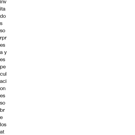
inv
ita
do
s
so
rpr
es
a y
es
pe
cul
aci
on
es
so
br
e
los
at