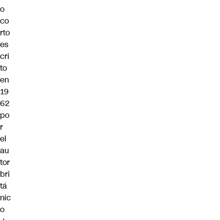
o
co
rto
es
cri
to
en
19
62
po
r
el
au
tor
bri
tá
nic
o