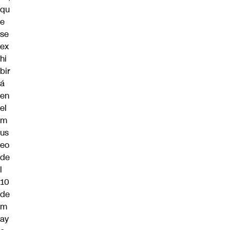
qu
e
se
ex
hi
bir
á
en
el
m
us
eo
de
l
10
de
m
ay