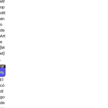
etr
op
olit
an
o
de
Art
e
(M
et)
.
El
có
di
go
de