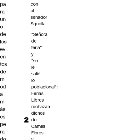
pa
con
el
ra
senador
un
Squella
o
de
"Señora
de
los
feria"
ev
y
en
"se
tos
le
de
salió
m
lo
od
poblacional":
Ferias
a
Libres
m
rechazan
ás
dichos
es
de
pe
Camila
ra
Flores
do
y