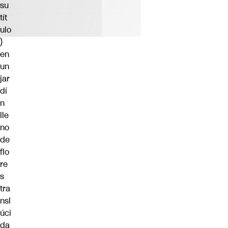
su
tít
ulo
)
en
un
jar
dí
n
lle
no
de
flo
re
s
tra
nsl
úci
da