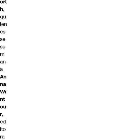
ort
h
,
qu
ien
es
se
su
m
an
a
An
na
Wi
nt
ou
r
,
ed
ito
ra