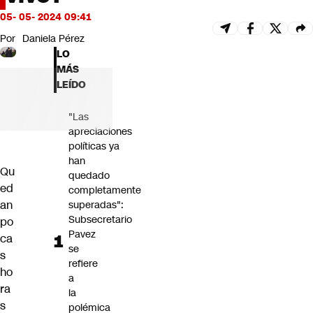
Futuro 360
05- 05- 2024 09:41
Opinión
Por
Daniela Pérez
LO
MÁS
LEÍDO
"Las
apreciaciones
políticas ya
han
Qu
quedado
ed
completamente
an
superadas":
Subsecretario
po
Pavez
ca
se
s
refiere
ho
a
ra
la
s
polémica