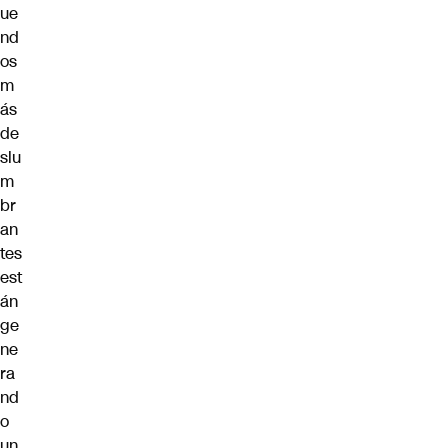
ue
nd
os
m
ás
de
slu
m
br
an
tes
est
án
ge
ne
ra
nd
o
un