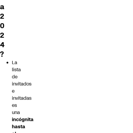
a
2
0
2
4
?
La
lista
de
invitados
e
invitadas
es
una
incógnita
hasta