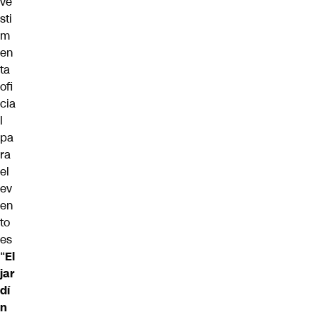
ve
sti
m
en
ta
ofi
cia
l
pa
ra
el
ev
en
to
es
“
El
jar
dí
n