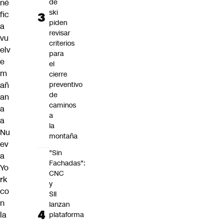
né
de
ski
fic
piden
a
revisar
vu
criterios
elv
para
e
el
m
cierre
añ
preventivo
de
an
caminos
a
a
a
la
Nu
montaña
ev
"Sin
a
Fachadas":
Yo
CNC
rk
y
co
SII
n
lanzan
la
plataforma