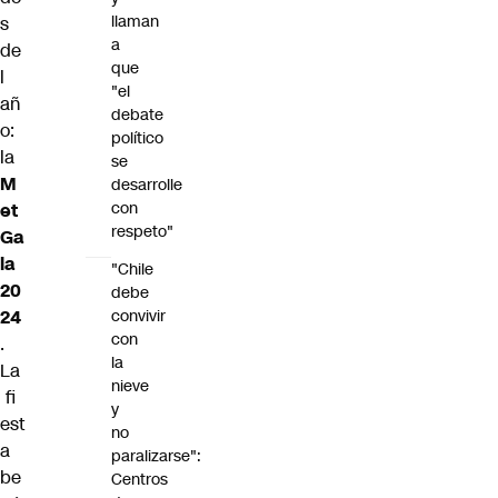
llaman
s
a
de
que
l
"el
añ
debate
o:
político
la
se
M
desarrolle
con
et
respeto"
Ga
la
"Chile
20
debe
24
convivir
con
.
la
La
nieve
fi
y
est
no
a
paralizarse":
be
Centros