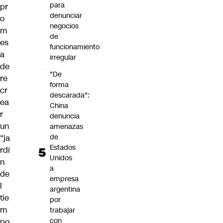
para
pr
denunciar
o
negocios
m
de
es
funcionamiento
a
irregular
de
"De
re
forma
cr
descarada":
ea
China
r
denuncia
un
amenazas
de
“ja
Estados
rdí
Unidos
n
a
de
empresa
l
argentina
tie
por
m
trabajar
con
po