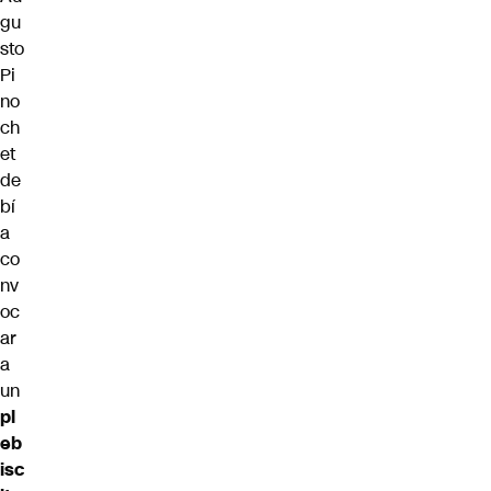
gu
sto
Pi
no
ch
et
de
bí
a
co
nv
oc
ar
a
un
pl
eb
isc