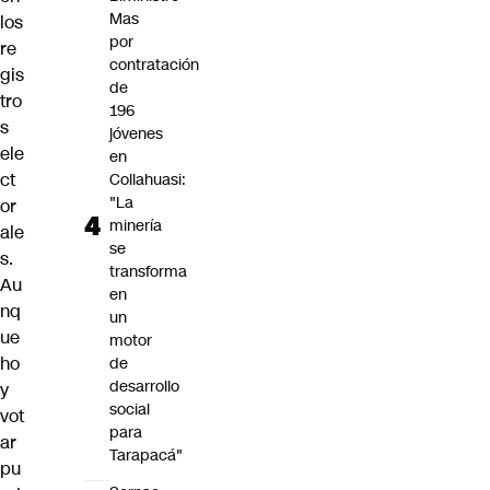
Mas
los
por
re
contratación
gis
de
tro
196
s
jóvenes
ele
en
ct
Collahuasi:
"La
or
minería
ale
se
s.
transforma
Au
en
nq
un
ue
motor
ho
de
desarrollo
y
social
vot
para
ar
Tarapacá"
pu