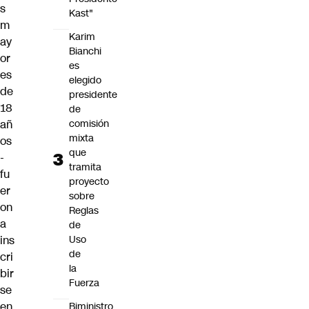
s
Kast"
m
Karim
ay
Bianchi
or
es
es
elegido
de
presidente
18
de
añ
comisión
mixta
os
que
-
tramita
fu
proyecto
er
sobre
on
Reglas
a
de
ins
Uso
de
cri
la
bir
Fuerza
se
en
Biministro