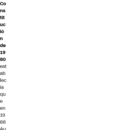
Co
ns
tit
uc
ió
n
de
19
80
est
ab
lec
ía
qu
e
en
19
88
Au