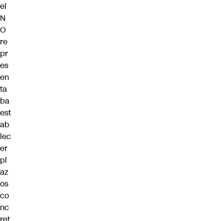
el
N
O
re
pr
es
en
ta
ba
est
ab
lec
er
pl
az
os
co
nc
ret