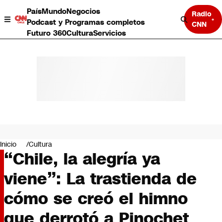
País
Mundo
Negocios
Radio
Podcast y Programas completos
CNN
Futuro 360
Cultura
Servicios
País
Mundo
Negocios
Inicio
Cultura
“Chile, la alegría ya
Deportes
Programas completos
viene”: La trastienda de
Cultura
Servicios
cómo se creó el himno
Bits
CNN Data
que derrotó a Pinochet
CNN tiempo