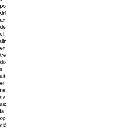
po
drí
an
de
ci
dir
en
tre
do
s
alt
er
na
tiv
as:
la
op
ció