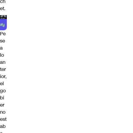
ch
et.
Pe
se
a
lo
an
ter
ior,
el
go
bi
er
no
est
ab