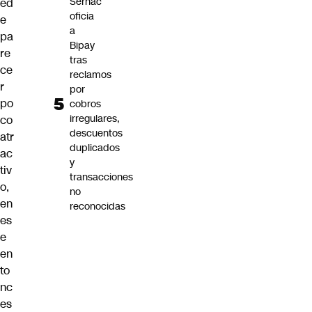
Sernac
ed
oficia
e
a
pa
Bipay
re
tras
ce
reclamos
r
por
po
cobros
irregulares,
co
descuentos
atr
duplicados
ac
y
tiv
transacciones
o,
no
en
reconocidas
es
e
en
to
nc
es