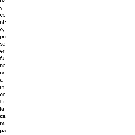
da
y
ce
ntr
o,
pu
so
en
fu
nci
on
a
mi
en
to
la
ca
m
pa