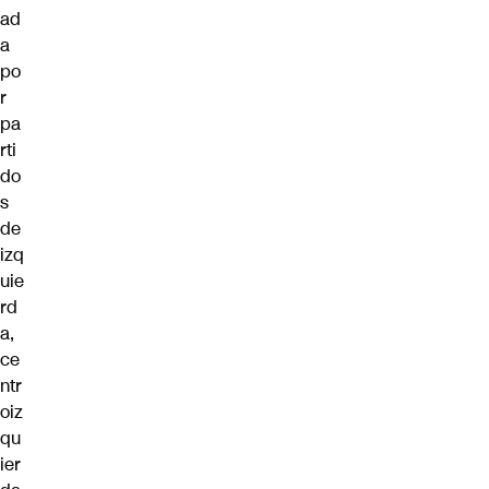
ad
a
po
r
pa
rti
do
s
de
izq
uie
rd
a,
ce
ntr
oiz
qu
ier