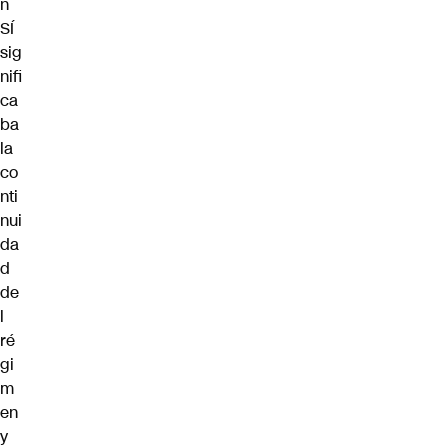
n
SÍ
sig
nifi
ca
ba
la
co
nti
nui
da
d
de
l
ré
gi
m
en
y