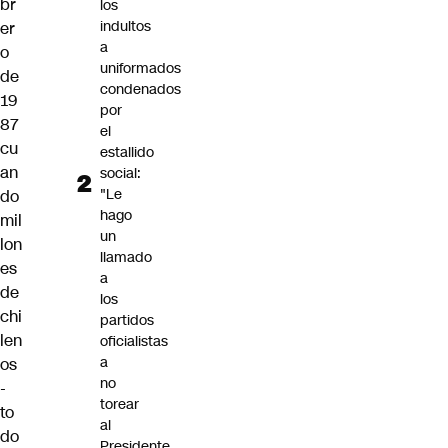
br
los
indultos
er
a
o
uniformados
de
condenados
19
por
87
el
cu
estallido
an
social:
"Le
do
hago
mil
un
lon
llamado
es
a
de
los
chi
partidos
len
oficialistas
a
os
no
-
torear
to
al
do
Presidente