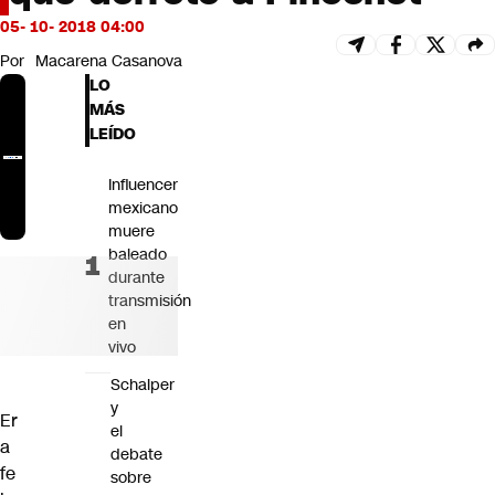
Futuro 360
05- 10- 2018 04:00
Opinión
Por
Macarena Casanova
LO
MÁS
LEÍDO
Influencer
mexicano
muere
baleado
durante
transmisión
en
vivo
Schalper
y
Er
el
a
debate
fe
sobre