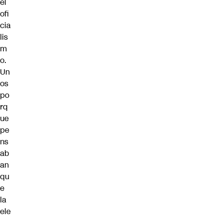
el
ofi
cia
lis
m
o.
Un
os
po
rq
ue
pe
ns
ab
an
qu
e
la
ele