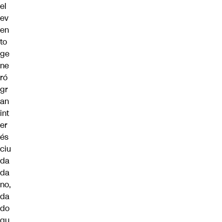
el
ev
en
to
ge
ne
ró
gr
an
int
er
és
ciu
da
da
no,
da
do
qu