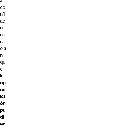
a
co
nfi
ad
o:
no
cr
eía
n
qu
e
la
op
os
ici
ón
pu
di
er