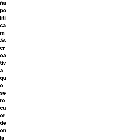
ña
po
líti
ca
m
ás
cr
ea
tiv
a
qu
e
se
re
cu
er
de
en
la