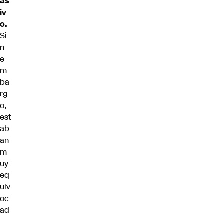
as
iv
o.
Si
n
e
m
ba
rg
o,
est
ab
an
m
uy
eq
uiv
oc
ad