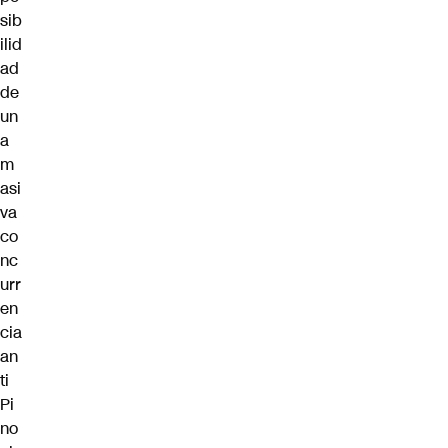
sib
ilid
ad
de
un
a
m
asi
va
co
nc
urr
en
cia
an
ti
Pi
no