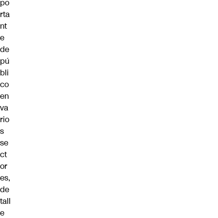
po
rta
nt
e
de
pú
bli
co
en
va
rio
s
se
ct
or
es,
de
tall
e