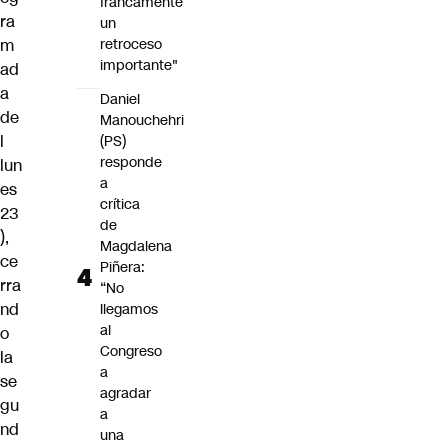
francamente
ra
un
retroceso
m
importante"
ad
a
Daniel
de
Manouchehri
l
(PS)
responde
lun
a
es
crítica
23
de
),
Magdalena
ce
Piñera:
rra
“No
nd
llegamos
al
o
Congreso
la
a
se
agradar
gu
a
nd
una