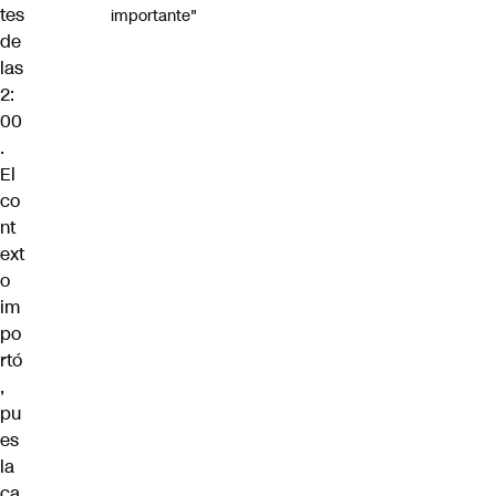
tes
importante"
de
las
2:
00
.
El
co
nt
ext
o
im
po
rtó
,
pu
es
la
ca