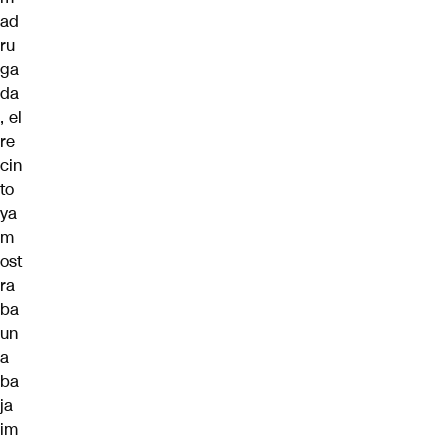
ad
ru
ga
da
, el
re
cin
to
ya
m
ost
ra
ba
un
a
ba
ja
im