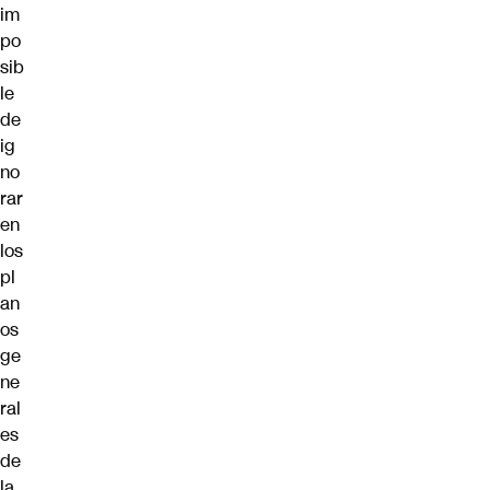
im
po
sib
le
de
ig
no
rar
en
los
pl
an
os
ge
ne
ral
es
de
la