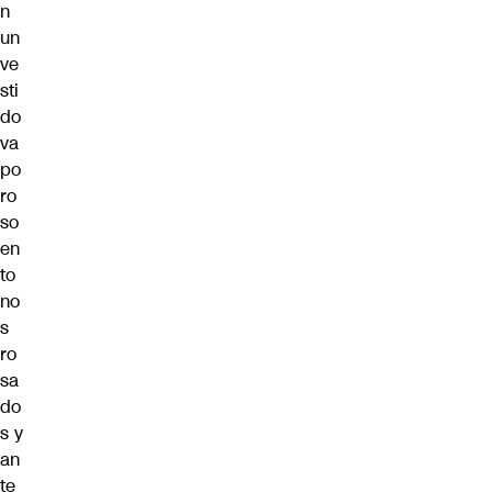
n
un
ve
sti
do
va
po
ro
so
en
to
no
s
ro
sa
do
s y
an
te