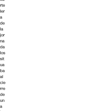
rte
ler
a
de
la
jor
na
da
los
sit
ua
ba
al
cie
rre
de
un
a