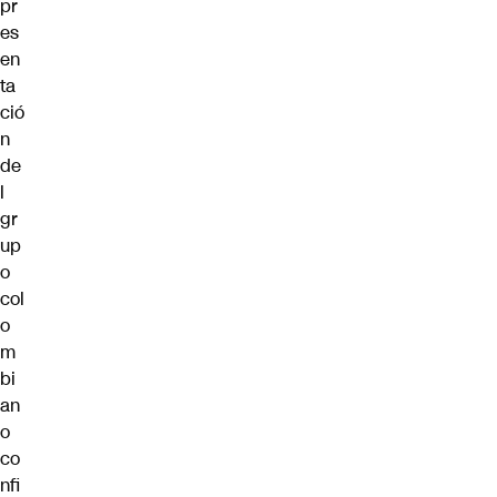
pr
es
en
ta
ció
n
de
l
gr
up
o
col
o
m
bi
an
o
co
nfi