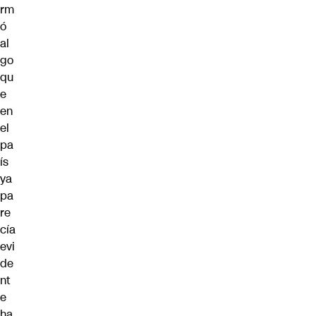
rm
ó
al
go
qu
e
en
el
pa
ís
ya
pa
re
cía
evi
de
nt
e
ha