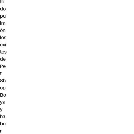
to
do
pu
lm
ón
los
éxi
tos
de
Pe
t
Sh
op
Bo
ys
y
ha
be
r