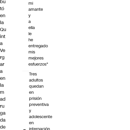
bu
mi
tó
amante
en
y
a
la
ella
Qu
le
int
he
a
entregado
Ve
mis
rg
mejores
ar
esfuerzos"
a
Tres
en
adultos
la
quedan
m
en
prisión
ad
preventiva
ru
y
ga
adolescente
da
en
de
internación