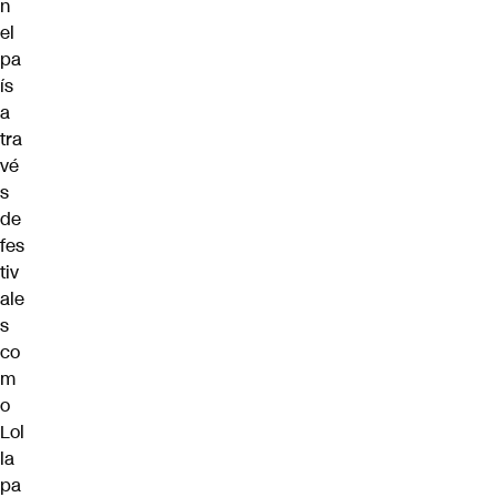
n
el
pa
ís
a
tra
vé
s
de
fes
tiv
ale
s
co
m
o
Lol
la
pa