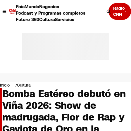
País
Mundo
Negocios
Radio
Podcast y Programas completos
CNN
Futuro 360
Cultura
Servicios
País
Mundo
Negocios
Inicio
Cultura
Bomba Estéreo debutó en
Deportes
Programas completos
Viña 2026: Show de
Cultura
Servicios
madrugada, Flor de Rap y
Bits
CNN Data
Gaviota de Oro en la
CNN tiempo