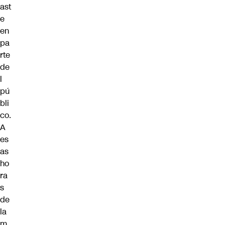
ast
e
en
pa
rte
de
l
pú
bli
co.
A
es
as
ho
ra
s
de
la
m