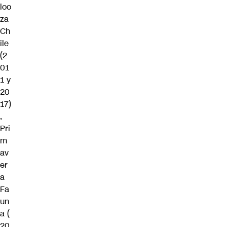
loo
za
Ch
ile
(2
01
1 y
20
17)
,
Pri
m
av
er
a
Fa
un
a (
20