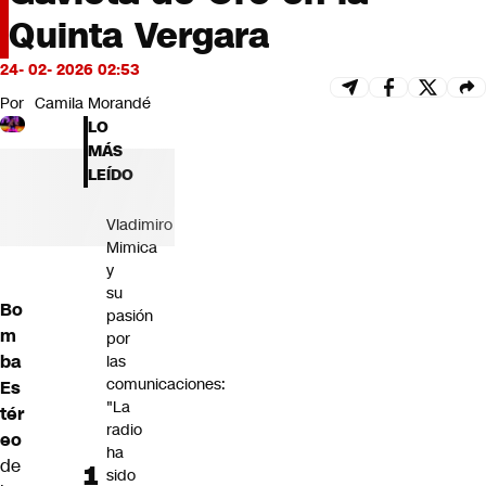
Futuro 360
Quinta Vergara
Opinión
24- 02- 2026 02:53
Por
Camila Morandé
LO
MÁS
LEÍDO
Vladimiro
Mimica
y
su
Bo
pasión
m
por
ba
las
comunicaciones:
Es
"La
tér
radio
eo
ha
de
sido