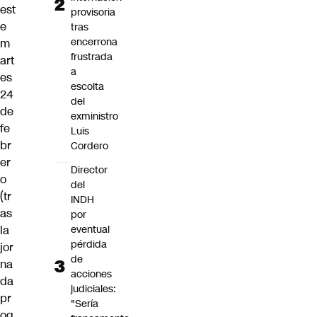
est
provisoria
e
tras
encerrona
m
frustrada
art
a
es
escolta
24
del
de
exministro
fe
Luis
br
Cordero
er
Director
o
del
(tr
INDH
as
por
eventual
la
pérdida
jor
de
na
acciones
da
judiciales:
pr
"Sería
og