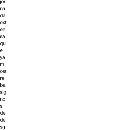
jor
na
da
ext
en
sa
qu
e
ya
m
ost
ra
ba
sig
no
s
de
de
sg