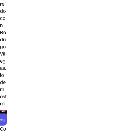
reí
do
co
n
Ro
dri
go
Vill
eg
as,
lo
de
m
ost
ró.
Co