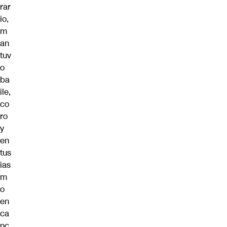
rar
io,
m
an
tuv
o
ba
ile,
co
ro
y
en
tus
ias
m
o
en
ca
nc