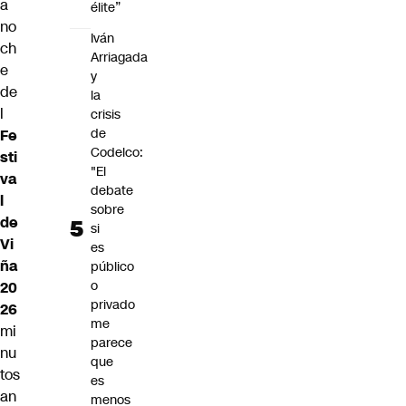
a
élite”
no
Iván
ch
Arriagada
e
y
de
la
l
crisis
de
Fe
Codelco:
sti
"El
va
debate
l
sobre
de
si
Vi
es
ña
público
o
20
privado
26
me
mi
parece
nu
que
tos
es
an
menos