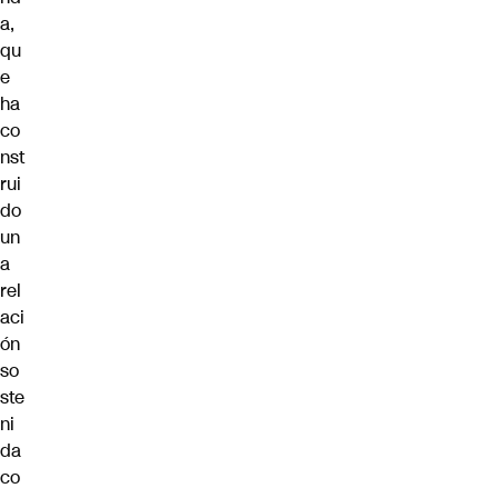
a,
qu
e
ha
co
nst
rui
do
un
a
rel
aci
ón
so
ste
ni
da
co