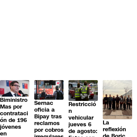
Biministro
Sernac
Restricció
Mas por
oficia a
n
contrataci
Bipay tras
vehicular
ón de 196
La
reclamos
jueves 6
jóvenes
reflexión
por cobros
de agosto:
en
de Boric
irregulares