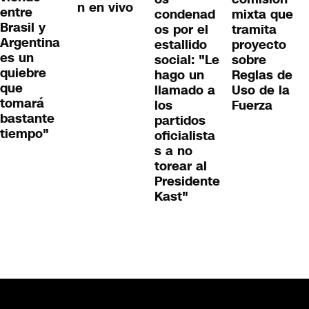
n en vivo
entre
condenad
mixta que
Brasil y
os por el
tramita
Argentina
estallido
proyecto
es un
social: "Le
sobre
quiebre
hago un
Reglas de
que
llamado a
Uso de la
tomará
los
Fuerza
bastante
partidos
tiempo"
oficialista
s a no
torear al
Presidente
Kast"