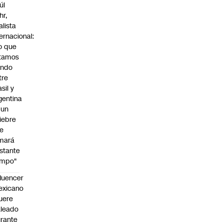
úl
hr,
alista
ternacional:
o que
tamos
endo
tre
sil y
gentina
 un
iebre
e
mará
stante
empo"
fluencer
exicano
uere
leado
rante