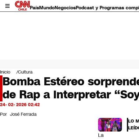
País
Mundo
Negocios
Podcast y Programas comp
País
Mundo
Inicio
Cultura
Negocios
Bomba Estéreo sorprende 
Deportes
de Rap a interpretar “So
Programas completos
Cultura
Servicios
24- 02- 2026 02:42
Bits
Por
José Ferrada
CNN Data
LO 
CNN tiempo
LEÍD
Futuro 360
La
Opinión