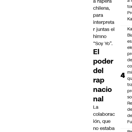
a 
a rapera
to
chilena,
Pr
para
Ka
interpreta
r juntas el
Ka
Bi
himno
es
“Soy Yo”.
el
El
pr
poder
d
co
del
mi
rap
q
tr
nacio
pr
nal
so
Re
La
de
colaborac
de
ión, que
Fu
no estaba
Bi