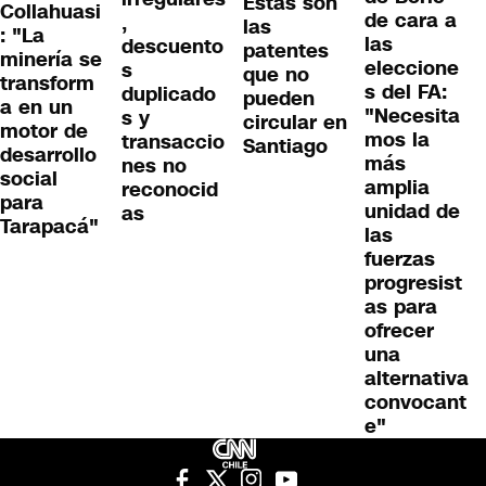
Estas son
Collahuasi
de cara a
,
las
: "La
las
descuento
patentes
minería se
eleccione
s
que no
transform
s del FA:
duplicado
pueden
a en un
"Necesita
s y
circular en
motor de
mos la
transaccio
Santiago
desarrollo
más
nes no
social
amplia
reconocid
para
unidad de
as
Tarapacá"
las
fuerzas
progresist
as para
ofrecer
una
alternativa
convocant
e"