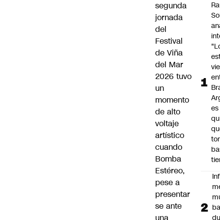
segunda
Ra
So
jornada
an
del
in
Festival
"L
de Viña
es
del Mar
vi
2026 tuvo
en
un
Bra
Ar
momento
es
de alto
qu
voltaje
qu
artístico
to
cuando
ba
Bomba
ti
Estéreo,
In
pese a
m
presentar
m
se ante
ba
una
du