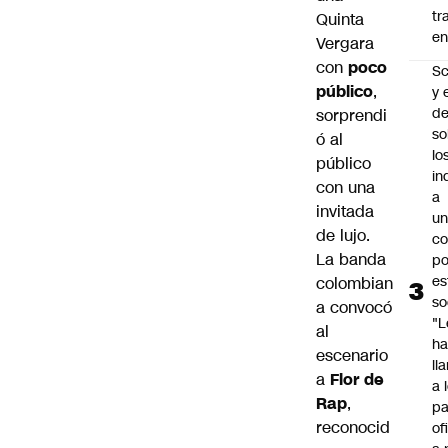
tr
Quinta
en
Vergara
con
poco
Sc
público
,
y 
d
sorprendi
so
ó al
lo
público
in
con una
a
invitada
un
de lujo.
c
La banda
po
es
colombian
so
a convocó
"L
al
ha
escenario
ll
a
Flor de
a 
Rap
,
pa
reconocid
of