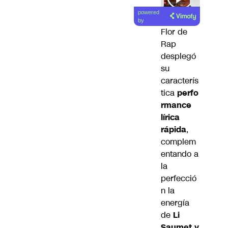
powered
by
Flor de
Rap
desplegó
su
caracterís
tica
perfo
rmance
lírica
rápida
,
complem
entando a
la
perfecció
n la
energía
de
Li
Saumet y