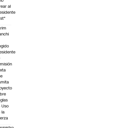
no
rear al
esidente
st"
rim
anchi
egido
esidente
e
misión
xta
ue
amita
oyecto
bre
glas
 Uso
 la
erza
ministro