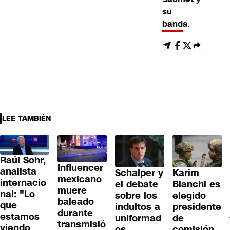
su
banda
.
LEE TAMBIÉN
Raúl Sohr,
Influencer
analista
Schalper y
Karim
mexicano
internacio
el debate
Bianchi es
muere
nal: "Lo
sobre los
elegido
baleado
que
indultos a
presidente
durante
estamos
uniformad
de
transmisió
viendo
os
comisión