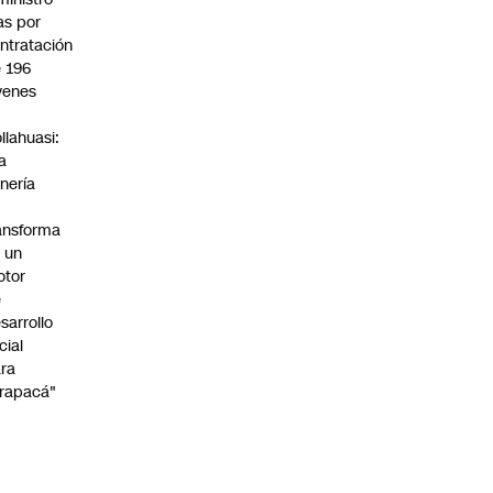
s por
ntratación
 196
venes
n
llahuasi:
a
nería
ansforma
 un
otor
e
sarrollo
cial
ra
rapacá"