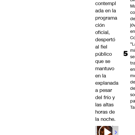
contempl
Ma
ada en la
co
programa
de
ción
jó
e
oficial,
Co
despertó
"L
al fiel
mi
público
se
que se
tr
mantuvo
en
en la
m
d
explanada
de
a pesar
so
del frío y
pa
las altas
Ta
horas de
la noche.