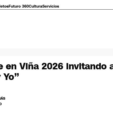
letos
Futuro 360
Cultura
Servicios
en Viña 2026 invitando a 
y Yo”
MÁS
O