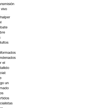
ansmisión
 vivo
halper
el
ebate
bre
s
dultos
iformados
ondenados
r el
tallido
cial:
e
go un
amado
los
rtidos
icialistas