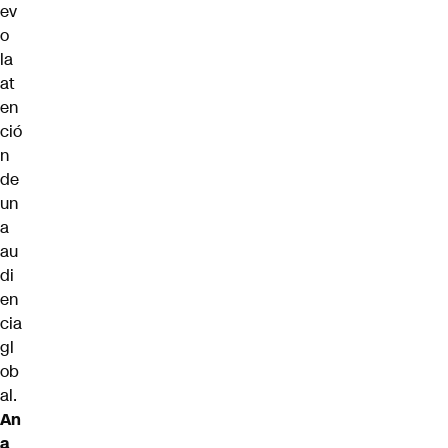
ev
o
la
at
en
ció
n
de
un
a
au
di
en
cia
gl
ob
al.
An
a