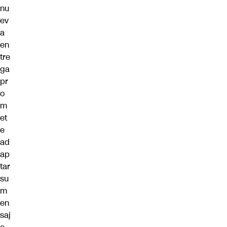
nu
ev
a
en
tre
ga
pr
o
m
et
e
ad
ap
tar
su
m
en
saj