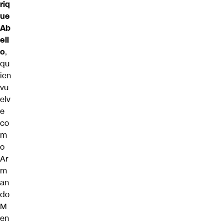
riq
ue
Ab
ell
o
,
qu
ien
vu
elv
e
co
m
o
Ar
m
an
do
M
en