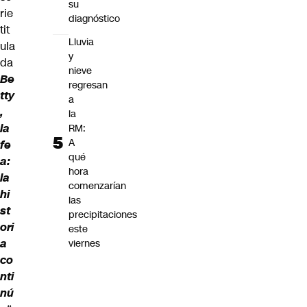
su
rie
diagnóstico
tit
Lluvia
ula
y
da
nieve
Be
regresan
tty
a
,
la
la
RM:
A
fe
qué
a:
hora
la
comenzarían
hi
las
st
precipitaciones
ori
este
a
viernes
co
nti
nú