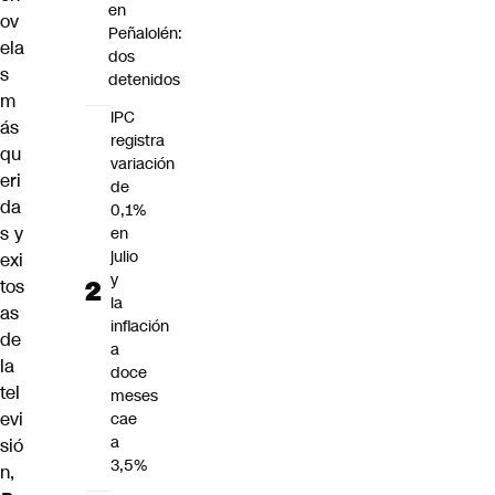
en
ov
Peñalolén:
ela
dos
s
detenidos
m
IPC
ás
registra
qu
variación
eri
de
da
0,1%
s y
en
julio
exi
y
tos
la
as
inflación
de
a
la
doce
tel
meses
evi
cae
a
sió
3,5%
n,