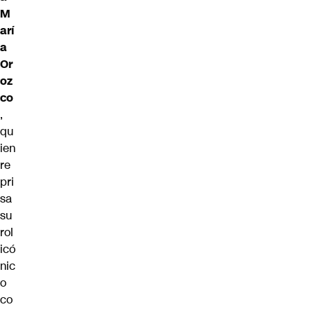
M
arí
a
Or
oz
co
,
qu
ien
re
pri
sa
su
rol
icó
nic
o
co