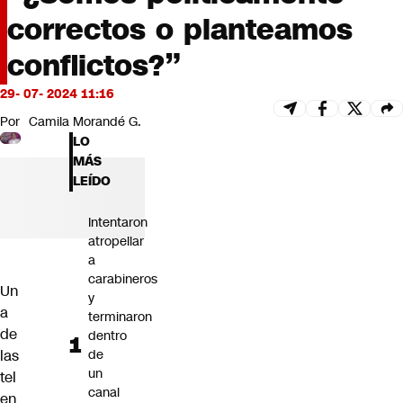
Futuro 360
correctos o planteamos
Opinión
conflictos?”
29- 07- 2024 11:16
Por
Camila Morandé G.
LO
MÁS
LEÍDO
Intentaron
atropellar
a
carabineros
Un
y
a
terminaron
de
dentro
las
de
un
tel
canal
en