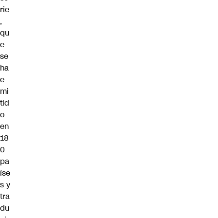
rie
,
qu
e
se
ha
e
mi
tid
o
en
18
0
pa
íse
s y
tra
du