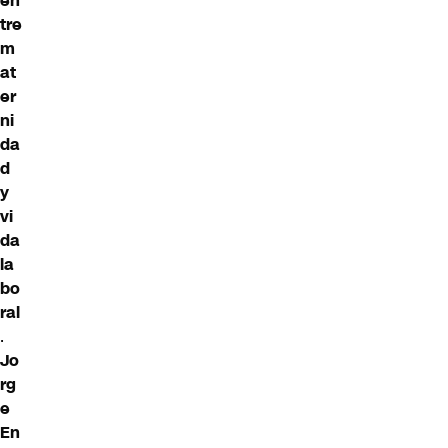
en
tre
m
at
er
ni
da
d
y
vi
da
la
bo
ral
.
Jo
rg
e
En