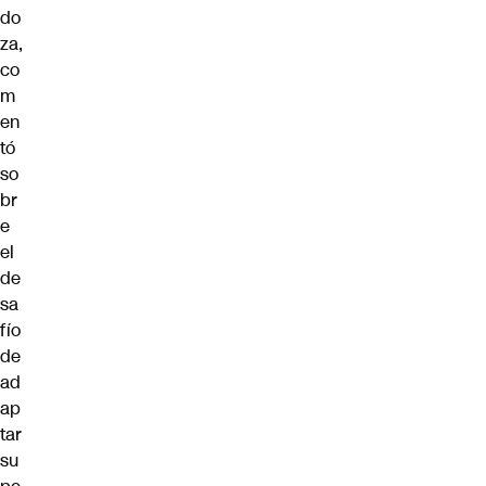
do
za,
co
m
en
tó
so
br
e
el
de
sa
fío
de
ad
ap
tar
su