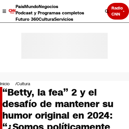
País
Mundo
Negocios
Radio
Podcast y Programas completos
CNN
Futuro 360
Cultura
Servicios
País
Mundo
Negocios
Inicio
Cultura
“Betty, la fea” 2 y el
Deportes
Programas completos
desafío de mantener su
Cultura
Servicios
humor original en 2024:
Bits
CNN Data
“¿Somos políticamente
CNN tiempo