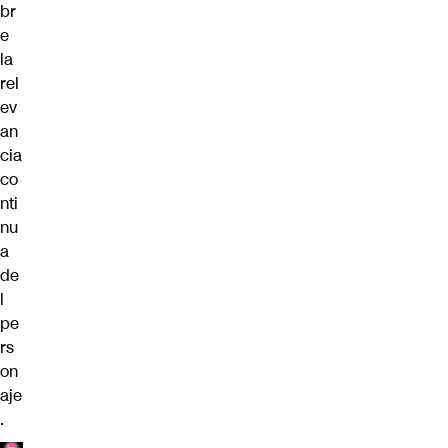
br
e
la
rel
ev
an
cia
co
nti
nu
a
de
l
pe
rs
on
aje
.