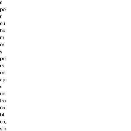
s
po
r
su
hu
m
or
y
pe
rs
on
aje
s
en
tra
ña
bl
es,
sin