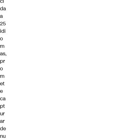
ci
da
a
25
idi
o
m
as,
pr
o
m
et
e
ca
pt
ur
ar
de
nu