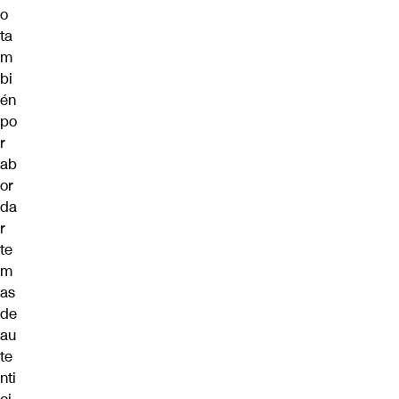
o
ta
m
bi
én
po
r
ab
or
da
r
te
m
as
de
au
te
nti