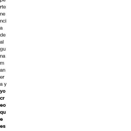
rte
ne
nci
a
de
al
gu
na
m
an
er
a y
yo
cr
eo
qu
e
es