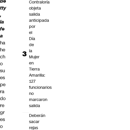
Be
Contraloría
tty
objeta
salida
,
anticipada
la
por
fe
el
a
Día
ha
de
he
la
ch
Mujer
en
o
Tierra
su
Amarilla:
es
127
pe
funcionarios
ra
no
do
marcaron
re
salida
gr
Deberán
es
sacar
o
rejas