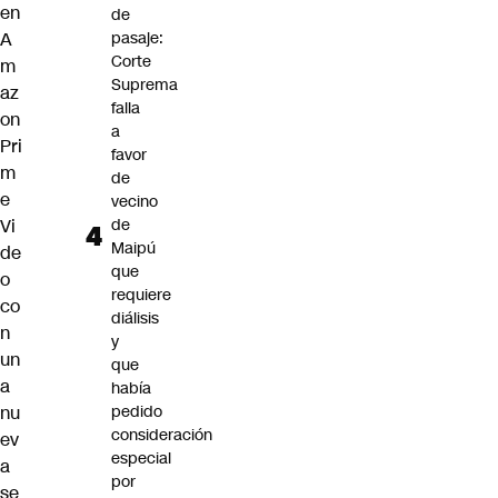
en
de
A
pasaje:
Corte
m
Suprema
az
falla
on
a
Pri
favor
m
de
e
vecino
Vi
de
Maipú
de
que
o
requiere
co
diálisis
n
y
un
que
a
había
nu
pedido
consideración
ev
especial
a
por
se