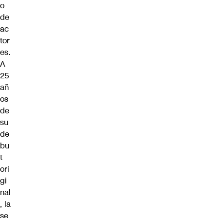
o
de
ac
tor
es.
A
25
añ
os
de
su
de
bu
t
ori
gi
nal
, la
se