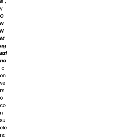
a
“,
y
C
N
N
M
ag
azi
ne
c
on
ve
rs
ó
co
n
su
ele
nc