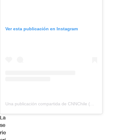
Ver esta publicación en Instagram
Una publicación compartida de CNNChile (@cnnchile)
La
se
rie