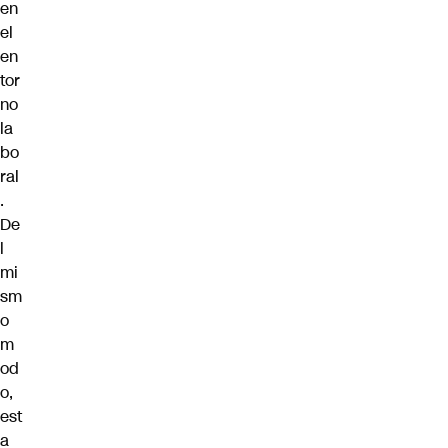
en
el
en
tor
no
la
bo
ral
.
De
l
mi
sm
o
m
od
o,
est
a