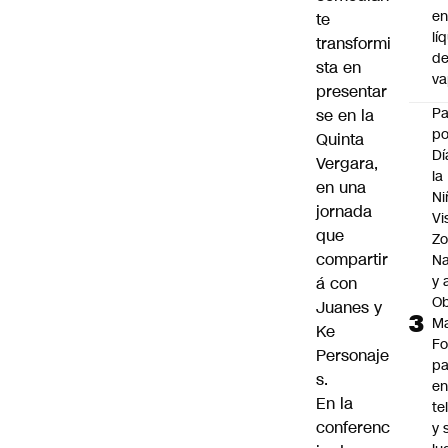
e
te
lí
transformi
d
sta en
v
presentar
P
se en la
po
Quinta
Dí
Vergara,
la
en una
Ni
jornada
Vi
que
Zo
compartir
Na
y 
á con
Ob
Juanes y
M
Ke
Fo
Personaje
p
s.
e
En la
te
conferenc
y 