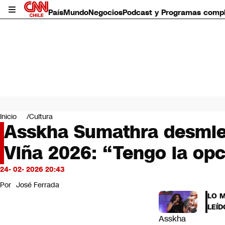
País
Mundo
Negocios
Podcast y Programas comp
País
Mundo
Inicio
Cultura
Negocios
Asskha Sumathra desmien
Deportes
Viña 2026: “Tengo la opc
Programas completos
Cultura
Servicios
24- 02- 2026 20:43
Bits
Por
José Ferrada
CNN Data
LO 
CNN tiempo
LEÍD
Futuro 360
Asskha
Opinión