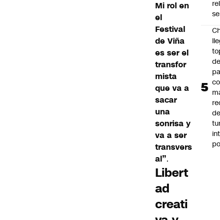
re
Mi rol en
se
el
Festival
Ch
de Viña
ll
to
es ser el
de
transfor
pa
mista
c
que va a
m
sacar
re
una
de
sonrisa y
tu
in
va a ser
p
transvers
al”
.
Libert
ad
creati
va y