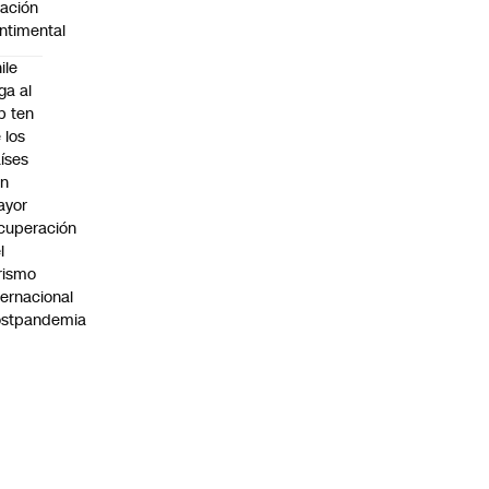
lación
ntimental
ile
ega al
p ten
 los
íses
on
ayor
cuperación
l
rismo
ternacional
ostpandemia