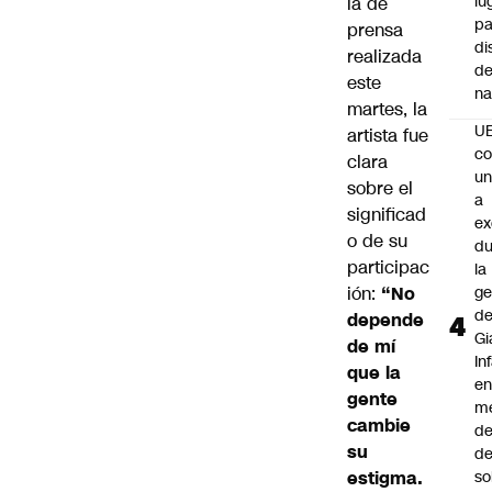
lu
ia de
pa
prensa
di
realizada
de
este
na
martes, la
U
artista fue
co
clara
un
sobre el
a
significad
e
o de su
du
participac
la
ión:
“No
ge
d
depende
Gi
de mí
In
que la
e
gente
m
cambie
d
su
de
estigma.
so