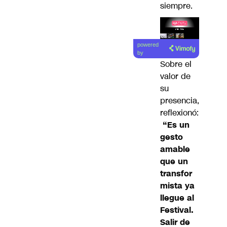
siempre.
Lea el
powered
artículo
by
Sobre el
valor de
su
presencia,
reflexionó:
“Es un
gesto
amable
que un
transfor
mista ya
llegue al
Festival.
Salir de