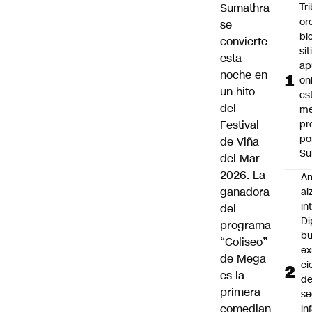
Sumathra
Tr
or
se
bl
convierte
si
esta
ap
noche en
on
un hito
es
del
me
Festival
pr
po
de Viña
Su
del Mar
2026. La
An
ganadora
al
in
del
Di
programa
b
“Coliseo”
ex
de Mega
ci
es la
d
primera
se
comedian
in