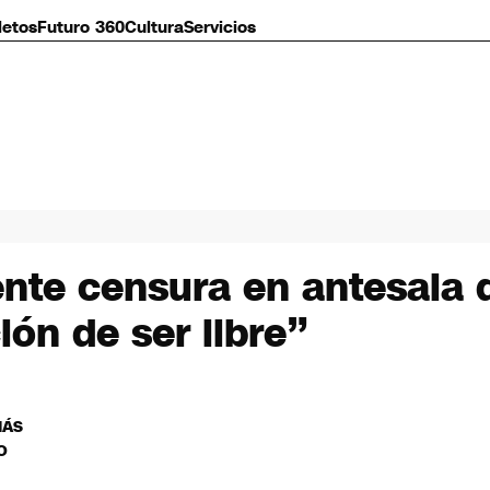
letos
Futuro 360
Cultura
Servicios
te censura en antesala d
ión de ser libre”
MÁS
O