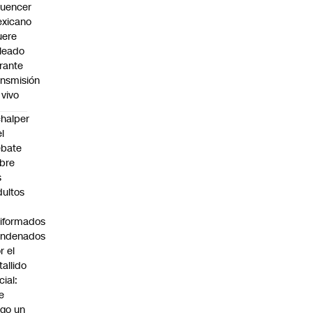
fluencer
xicano
ere
leado
rante
ansmisión
 vivo
halper
el
ebate
bre
s
dultos
iformados
ondenados
r el
tallido
cial:
e
go un