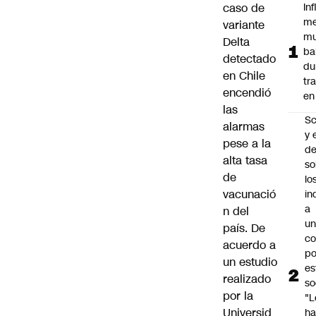
caso de
In
me
variante
mu
Delta
ba
detectado
du
en Chile
tr
encendió
en
las
Sc
alarmas
y 
pese a la
d
alta tasa
so
de
lo
vacunació
in
a
n del
un
país. De
c
acuerdo a
po
un estudio
es
realizado
so
por la
"L
Universid
ha