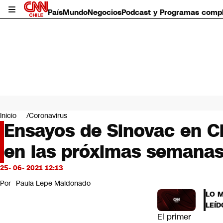
País
Mundo
Negocios
Podcast y Programas comp
País
Mundo
Inicio
Coronavirus
Negocios
Ensayos de Sinovac en Ch
Deportes
en las próximas semana
Programas completos
Cultura
Servicios
25- 06- 2021 12:13
Bits
Por
Paula Lepe Maldonado
CNN Data
LO 
CNN tiempo
LEÍD
Futuro 360
El primer
Opinión