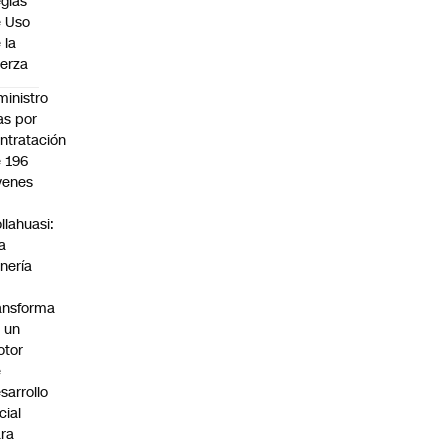
glas
 Uso
 la
erza
ministro
s por
ntratación
 196
venes
n
llahuasi:
a
nería
ansforma
 un
otor
e
sarrollo
cial
ra