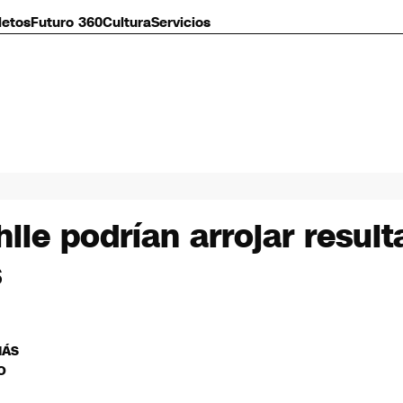
letos
Futuro 360
Cultura
Servicios
ile podrían arrojar result
s
MÁS
O