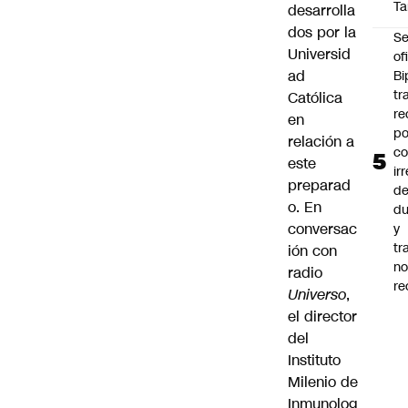
Ta
desarrolla
dos por la
Se
Universid
of
ad
Bi
tr
Católica
re
en
po
relación a
co
este
ir
preparad
de
o. En
du
conversac
y
tr
ión con
n
radio
re
Universo
,
el director
del
Instituto
Milenio de
Inmunolog