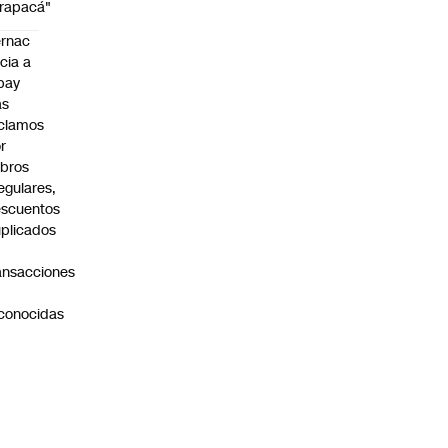
rapacá"
rnac
icia a
pay
as
clamos
r
bros
regulares,
scuentos
plicados
ansacciones
o
conocidas