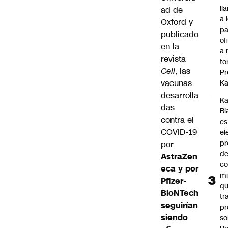
ll
ad de
a 
Oxford y
pa
publicado
of
en la
a 
revista
to
Cell
, las
Pr
vacunas
Ka
desarrolla
Ka
das
Bi
contra el
es
COVID-19
el
pr
por
d
AstraZen
co
eca y por
mi
Pfizer-
q
BioNTech
tr
seguirían
pr
siendo
so