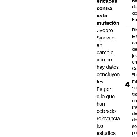
Re
eficaces
de
contra
de
esta
Fu
mutación
. Sobre
Bi
Ma
Sinovac,
co
en
de
cambio,
jó
aún no
e
hay datos
Co
concluyen
"L
tes.
mi
se
Es por
tr
ello que
en
han
m
cobrado
d
relevancia
de
los
so
estudios
pa