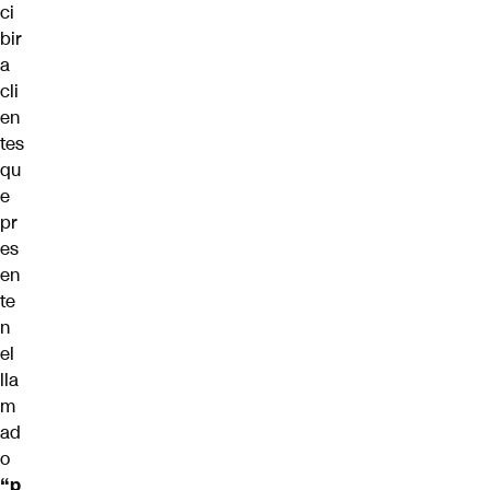
ci
bir
a
cli
en
tes
qu
e
pr
es
en
te
n
el
lla
m
ad
o
“p