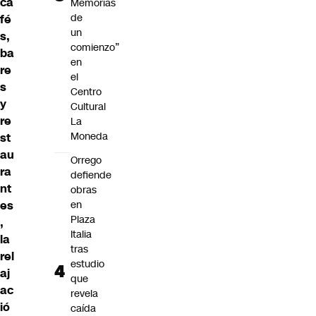
ca
Memorias
de
fé
un
s,
comienzo”
ba
en
re
el
s
Centro
y
Cultural
re
La
Moneda
st
au
Orrego
ra
defiende
nt
obras
es
en
Plaza
,
Italia
la
tras
rel
estudio
aj
que
ac
revela
ió
caída