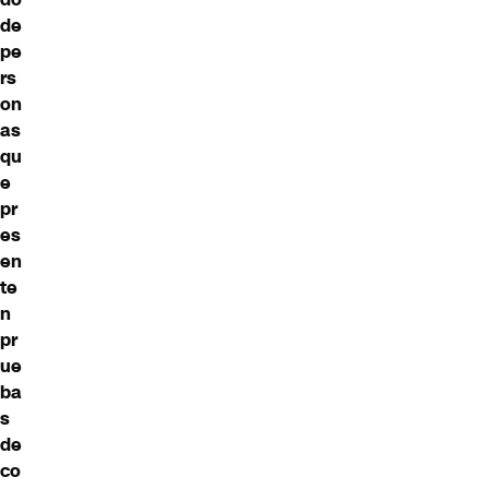
de
pe
rs
on
as
qu
e
pr
es
en
te
n
pr
ue
ba
s
de
co