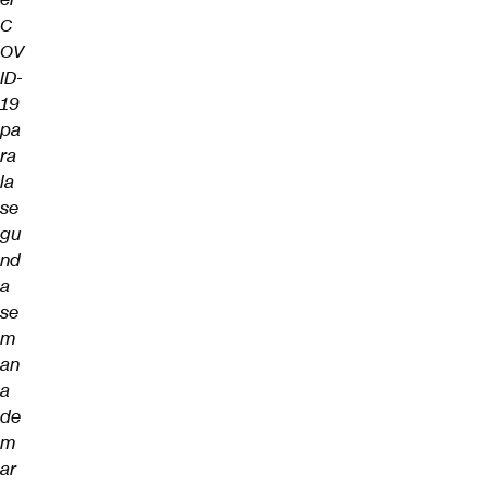
C
OV
ID-
19
pa
ra
la
se
gu
nd
a
se
m
an
a
de
m
ar