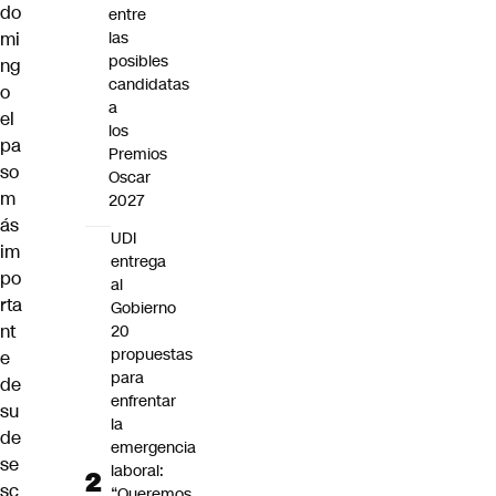
do
entre
mi
las
posibles
ng
candidatas
o
a
el
los
pa
Premios
so
Oscar
m
2027
ás
UDI
im
entrega
po
al
rta
Gobierno
nt
20
propuestas
e
para
de
enfrentar
su
la
de
emergencia
se
laboral:
sc
“Queremos