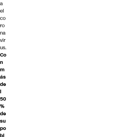
a
el
co
ro
na
vir
us.
Co
n
m
ás
de
l
50
%
de
su
po
bl