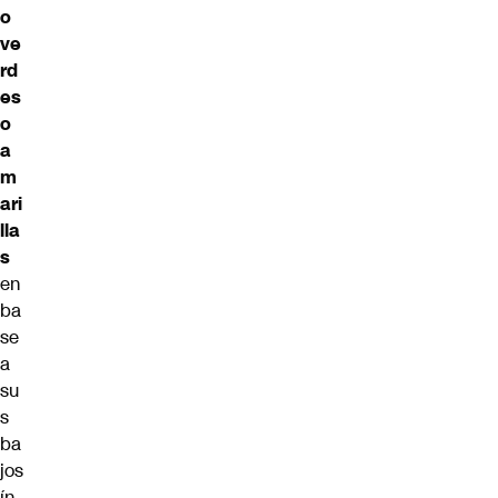
o
ve
rd
es
o
a
m
ari
lla
s
en
ba
se
a
su
s
ba
jos
ín