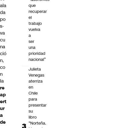
ala
que
recuperar
da
el
po
trabajo
s-
vuelva
va
a
cu
ser
na
una
ció
prioridad
nacional”
n,
co
Julieta
n
Venegas
la
aterriza
en
re
Chile
ap
para
ert
presentar
ur
su
a
libro
de
“Norteña.