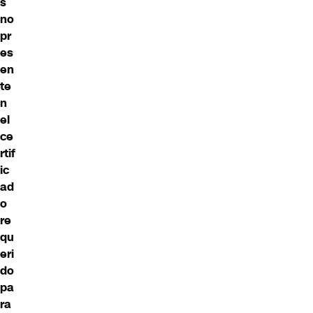
s
no
pr
es
en
te
n
el
ce
rtif
ic
ad
o
re
qu
eri
do
pa
ra