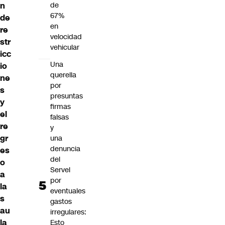
n
de
67%
de
en
re
velocidad
str
vehicular
icc
Una
io
querella
ne
por
s
presuntas
y
firmas
el
falsas
re
y
gr
una
denuncia
es
del
o
Servel
a
por
la
eventuales
s
gastos
au
irregulares:
la
Esto