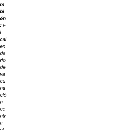
m
bi
én
:
E
l
cal
en
da
rio
de
va
cu
na
ció
n
co
ntr
a
el