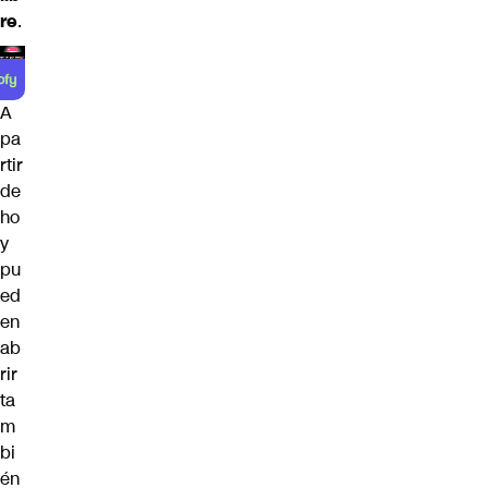
re
.
A
pa
rtir
de
ho
y
pu
ed
en
ab
rir
ta
m
bi
én