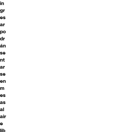
in
gr
es
ar
po
dr
án
se
nt
ar
se
en
m
es
as
al
air
e
lib