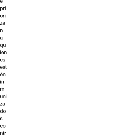
e
pri
ori
za
n
a
qu
ien
es
est
én
in
m
uni
za
do
s
co
ntr