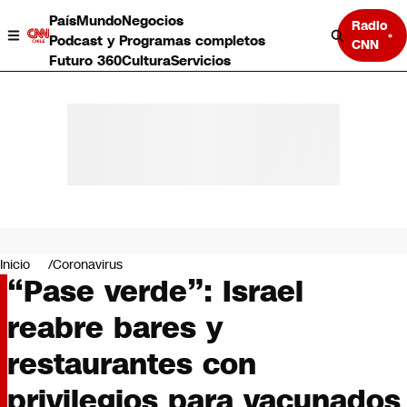
País
Mundo
Negocios
Radio
Podcast y Programas completos
CNN
Futuro 360
Cultura
Servicios
País
Mundo
Negocios
Inicio
Coronavirus
“Pase verde”: Israel
Deportes
Programas completos
reabre bares y
Cultura
Servicios
restaurantes con
Bits
CNN Data
privilegios para vacunados
CNN tiempo