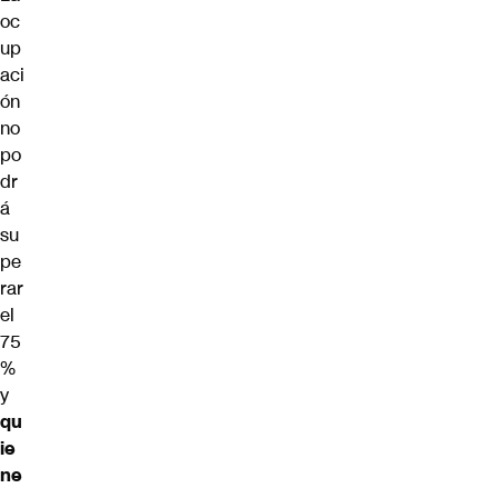
oc
up
aci
ón
no
po
dr
á
su
pe
rar
el
75
%
y
qu
ie
ne