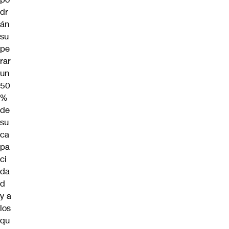
dr
án
su
pe
rar
un
50
%
de
su
ca
pa
ci
da
d
y a
los
qu