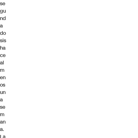
se
gu
nd
a
do
sis
ha
ce
al
m
en
os
un
a
se
m
an
a.
La