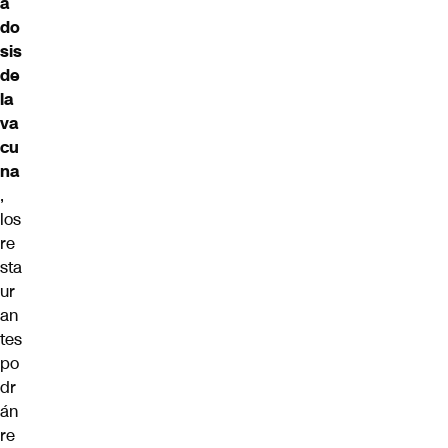
a
do
sis
de
la
va
cu
na
,
los
re
sta
ur
an
tes
po
dr
án
re