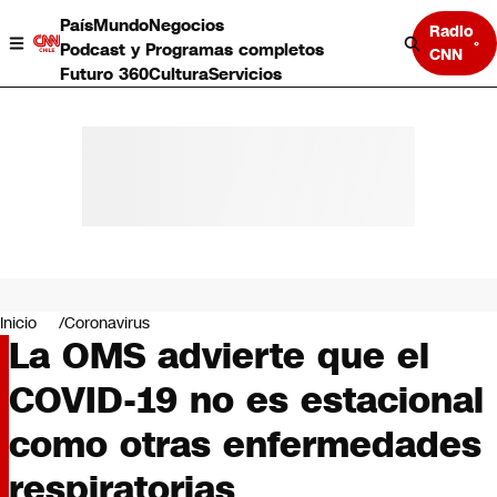
País
Mundo
Negocios
Radio
Podcast y Programas completos
CNN
Futuro 360
Cultura
Servicios
País
Mundo
Negocios
Inicio
Coronavirus
La OMS advierte que el
Deportes
Programas completos
COVID-19 no es estacional
Cultura
Servicios
como otras enfermedades
Bits
CNN Data
respiratorias
CNN tiempo