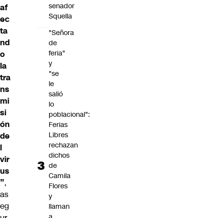
senador
af
Squella
ec
ta
"Señora
nd
de
feria"
o
y
la
"se
tra
le
ns
salió
mi
lo
si
poblacional":
ón
Ferias
Libres
de
rechazan
l
dichos
vir
de
us
Camila
”
,
Flores
as
y
eg
llaman
a
ur