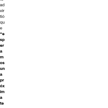
ad
vir
tió
qu
e
“e
sp
er
a
m
os
un
a
pr
óx
im
a
te