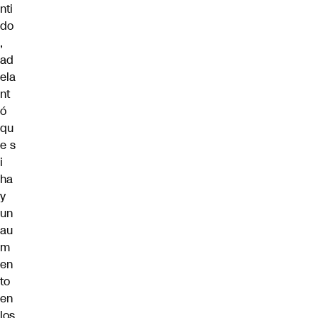
nti
do
,
ad
ela
nt
ó
qu
e s
i
ha
y
un
au
m
en
to
en
los