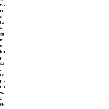
do
nd
e
ha
y
cli
m
a
tro
pi
cal
.
La
po
rta
vo
z
re