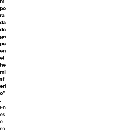
m
po
ra
da
de
gri
pe
en
el
he
mi
sf
eri
o”
.
En
es
e
se