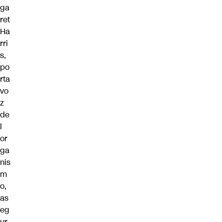
ga
ret
Ha
rri
s,
po
rta
vo
z
de
l
or
ga
nis
m
o,
as
eg
ur