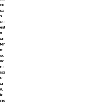
ca
so
s
de
est
a
en
fer
m
ed
ad
re
spi
rat
ori
a,
te
nie