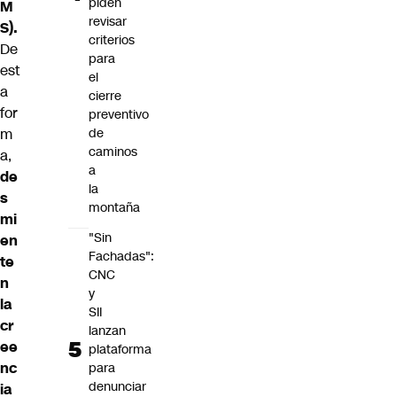
piden
M
revisar
S).
criterios
De
para
est
el
a
cierre
for
preventivo
m
de
caminos
a,
a
de
la
s
montaña
mi
"Sin
en
Fachadas":
te
CNC
n
y
la
SII
cr
lanzan
ee
plataforma
nc
para
denunciar
ia