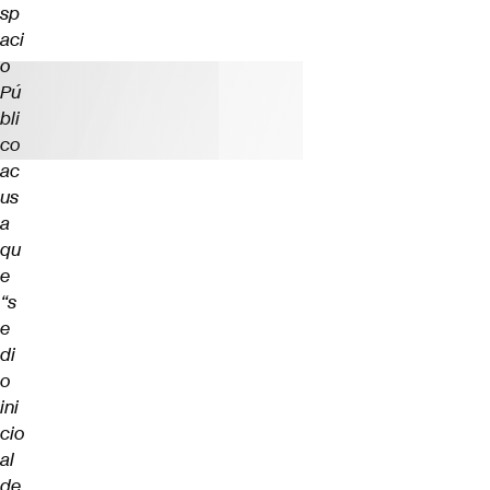
sp
aci
o
Pú
bli
co
ac
us
a
qu
e
“s
e
di
o
ini
cio
al
de