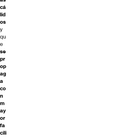
cá
lid
os
y
qu
e
se
pr
op
ag
a
co
n
m
ay
or
fa
cili