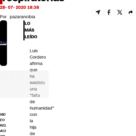
Futuro 360
28- 07- 2020 18:38
Opinión
Por
pazarancibia
LO
MÁS
LEÍDO
Luis
Cordero
afirma
que
ha
existido
una
"falta
de
humanidad"
con
VID
EO
la
REL
hija
ACI
de