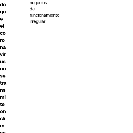
negocios
de
de
qu
funcionamiento
e
irregular
el
co
ro
na
vir
us
no
se
tra
ns
mi
te
en
cli
m
as