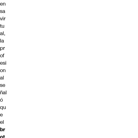
en
sa
vir
tu
al,
la
pr
of
esi
on
al
se
ñal
ó
qu
e
el
br
ot