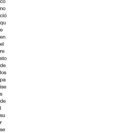
co
no
ció
qu
e
en
el
re
sto
de
los
pa
íse
s
de
l
su
r
se