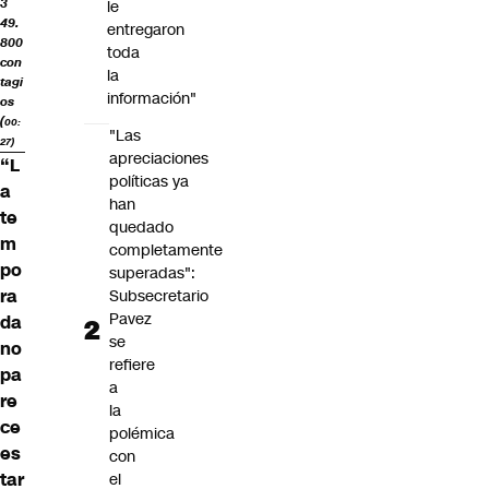
3
le
49.
entregaron
800
toda
con
la
tagi
información"
os
(
00:
"Las
27)
apreciaciones
“L
políticas ya
a
han
te
quedado
m
completamente
po
superadas":
ra
Subsecretario
Pavez
da
se
no
refiere
pa
a
re
la
ce
polémica
es
con
tar
el