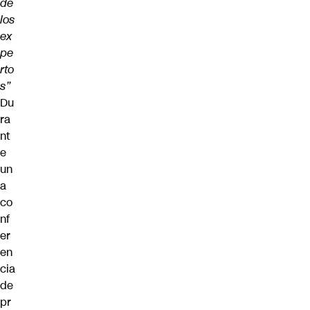
de
los
ex
pe
rto
s”
Du
ra
nt
e
un
a
co
nf
er
en
cia
de
pr