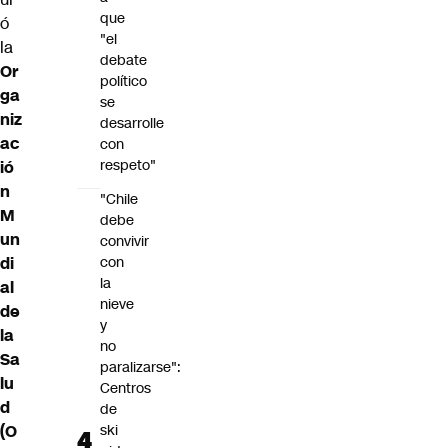
que
ó
"el
la
debate
Or
político
ga
se
niz
desarrolle
ac
con
respeto"
ió
n
"Chile
M
debe
un
convivir
di
con
la
al
nieve
de
y
la
no
Sa
paralizarse":
lu
Centros
d
de
(O
ski