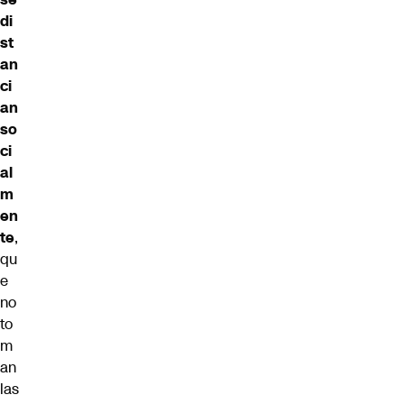
di
st
an
ci
an
so
ci
al
m
en
te
,
qu
e
no
to
m
an
las