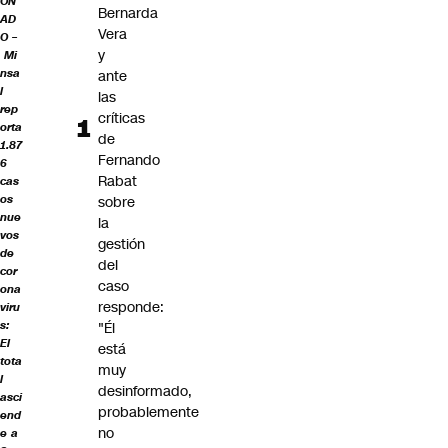
ON
Bernarda
AD
Vera
O –
y
Mi
nsa
ante
l
las
rep
críticas
orta
de
1.87
Fernando
6
Rabat
cas
os
sobre
nue
la
vos
gestión
de
del
cor
caso
ona
responde:
viru
s:
"Él
El
está
tota
muy
l
desinformado,
asci
probablemente
end
no
e a