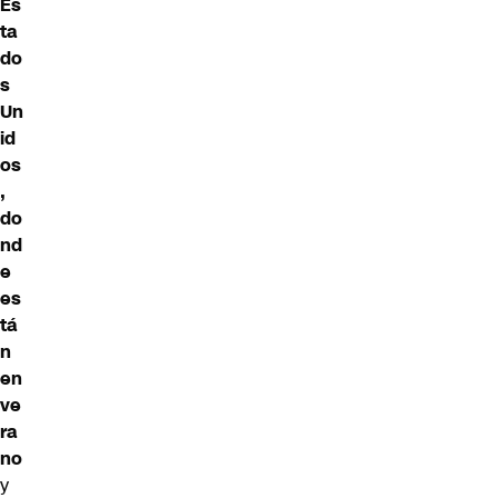
Es
ta
do
s
Un
id
os
,
do
nd
e
es
tá
n
en
ve
ra
no
y