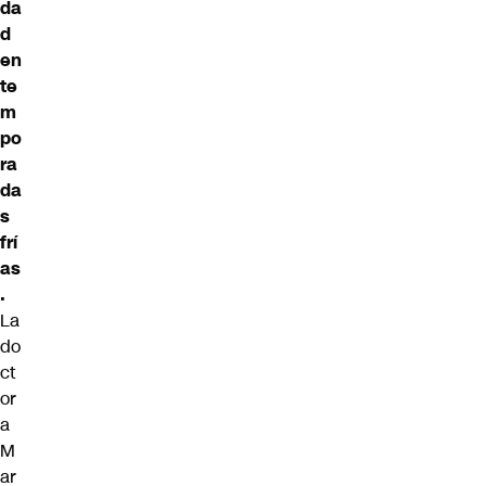
da
d
en
te
m
po
ra
da
s
frí
as
.
La
do
ct
or
a
M
ar