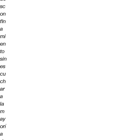
sc
on
fin
a
mi
en
to
sin
es
cu
ch
ar
a
la
m
ay
orí
a