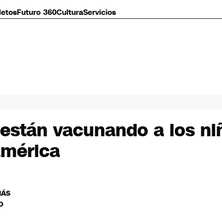
letos
Futuro 360
Cultura
Servicios
 están vacunando a los ni
américa
MÁS
O