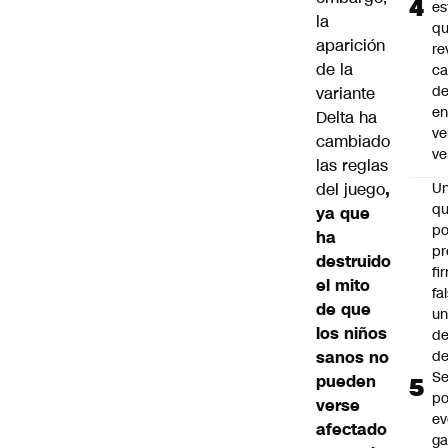
es
la
q
aparición
re
de la
ca
d
variante
e
Delta ha
ve
cambiado
ve
las reglas
del juego
,
U
qu
ya que
po
ha
pr
destruido
fi
el mito
fa
de que
u
los niños
de
sanos no
de
Se
pueden
po
verse
ev
afectado
ga