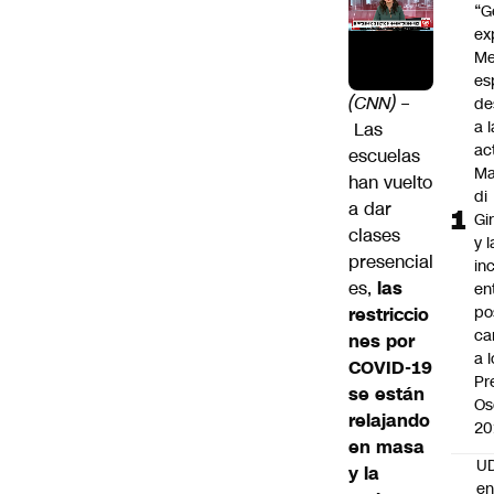
“G
ex
Me
es
(CNN)
–
de
a l
Las
ac
escuelas
Ma
han vuelto
di
a dar
Gi
clases
y l
presencial
in
es,
las
en
po
restriccio
ca
nes por
a 
COVID-19
Pr
se están
Os
relajando
20
en masa
UD
y la
en