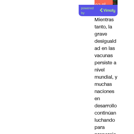
Lea el
powered
artículo
by
Mientras
tanto, la
grave
desiguald
ad en las
vacunas
persiste a
nivel
mundial, y
muchas
naciones
en
desarrollo
continúan
luchando
para