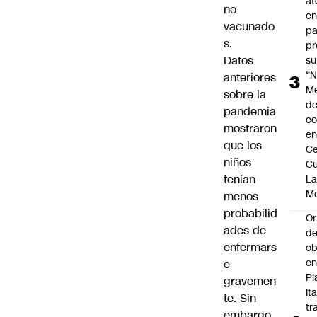
at
no
en
vacunado
pa
s.
pr
Datos
su
“N
anteriores
M
sobre la
de
pandemia
co
mostraron
en
que los
Ce
niños
Cu
tenían
L
M
menos
probabilid
Or
ades de
de
enfermars
ob
e
e
Pl
gravemen
Ita
te. Sin
tr
embargo,