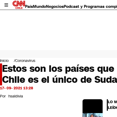
País
Mundo
Negocios
Podcast y Programas comp
País
Mundo
Inicio
Coronavirus
Negocios
Estos son los países que
Deportes
Chile es el único de Sud
Programas completos
Cultura
Servicios
17- 09- 2021 13:28
Bits
Por
hsaldivia
CNN Data
LO 
CNN tiempo
LEÍD
Futuro 360
Opinión