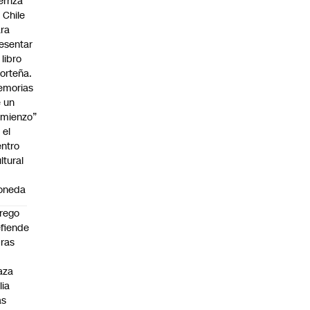
erriza
 Chile
ra
esentar
 libro
orteña.
emorias
 un
mienzo”
 el
ntro
ltural
a
oneda
rego
fiende
ras
n
aza
lia
as