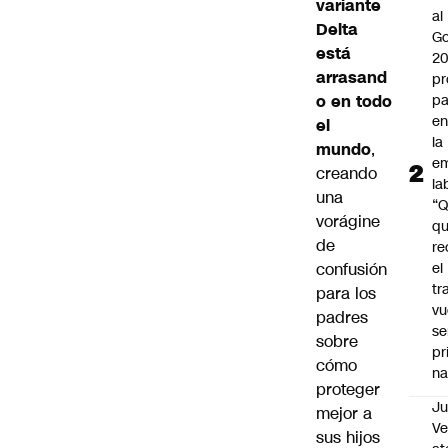
variante
al
Delta
Go
está
2
arrasand
pr
o en todo
pa
en
el
la
mundo
,
em
creando
la
una
“
vorágine
q
de
re
confusión
el
tr
para los
vu
padres
se
sobre
pr
cómo
na
proteger
Ju
mejor a
V
sus hijos