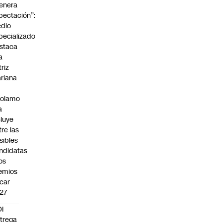
enera
pectación”:
dio
pecializado
staca
a
triz
riana
rolamo
a
cluye
tre las
sibles
ndidatas
los
emios
car
27
I
trega