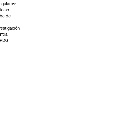
regulares:
to se
be de
vestigación
ntra
 PDG