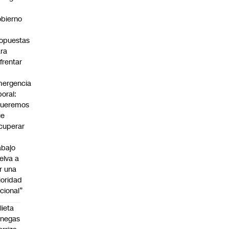
bierno
0
opuestas
ra
frentar
ergencia
boral:
Queremos
ue
cuperar
abajo
elva a
r una
ioridad
cional”
lieta
enegas