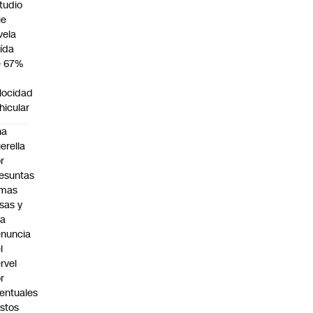
tudio
ue
vela
ída
e 67%
n
locidad
hicular
na
erella
r
esuntas
rmas
lsas y
na
nuncia
l
rvel
r
entuales
stos