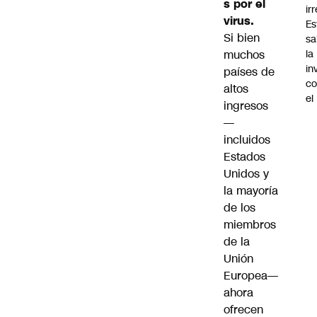
s por el
ir
virus.
Es
Si bien
sa
muchos
la
in
países de
co
altos
el
ingresos
—
incluidos
Estados
Unidos y
la mayoría
de los
miembros
de la
Unión
Europea—
ahora
ofrecen