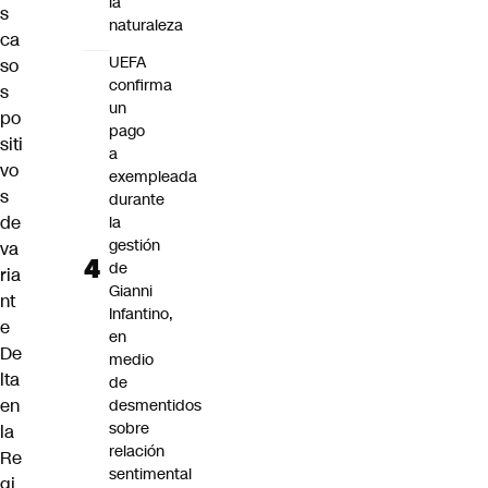
la
s
naturaleza
ca
UEFA
so
confirma
s
un
po
pago
siti
a
vo
exempleada
s
durante
de
la
gestión
va
de
ria
Gianni
nt
Infantino,
e
en
De
medio
lta
de
en
desmentidos
sobre
la
relación
Re
sentimental
gi