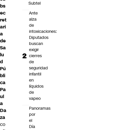
Subtel
bs
ec
Ante
alza
ret
de
ari
intoxicaciones:
a
Diputados
de
buscan
Sa
exigir
lu
cierres
d
de
seguridad
Pú
infantil
bli
en
ca
líquidos
Pa
de
ul
vapeo
a
Panoramas
Da
por
za
el
co
Día