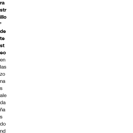
ra
str
illo
’
de
te
st
eo
en
las
zo
na
s
ale
da
ña
s
do
nd