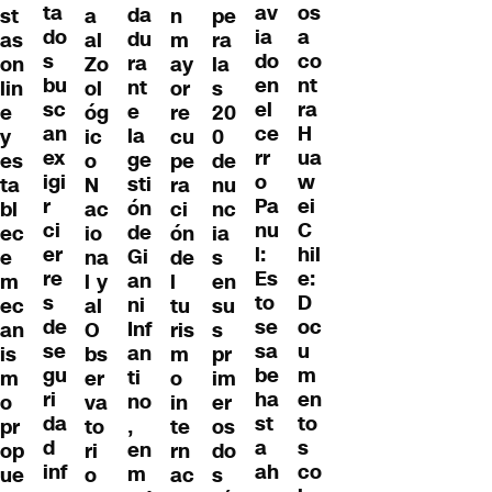
ta
os
av
da
st
a
n
pe
do
a
ia
du
as
al
m
ra
s
co
do
ra
on
Zo
ay
la
bu
nt
en
nt
lin
ol
or
s
sc
ra
el
e
e
óg
re
20
an
H
ce
la
y
ic
cu
0
ex
ua
rr
ge
es
o
pe
de
igi
w
o
sti
ta
N
ra
nu
r
ei
Pa
ón
bl
ac
ci
nc
ci
C
nu
de
ec
io
ón
ia
er
hil
l:
Gi
e
na
de
s
re
e:
Es
an
m
l y
l
en
s
D
to
ni
ec
al
tu
su
de
oc
se
Inf
an
O
ris
s
se
u
sa
an
is
bs
m
pr
gu
m
be
ti
m
er
o
im
ri
en
ha
no
o
va
in
er
da
to
st
,
pr
to
te
os
d
s
a
en
op
ri
rn
do
inf
co
ah
m
ue
o
ac
s