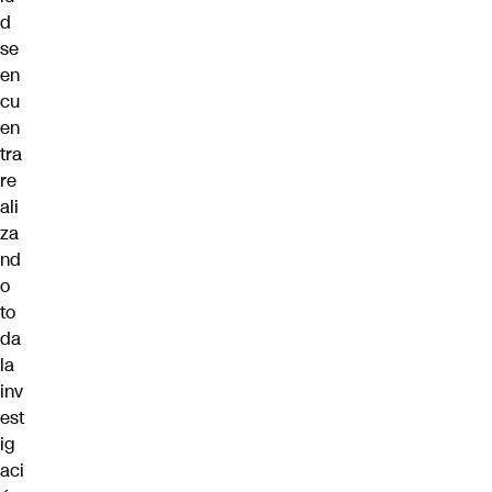
d
se
en
cu
en
tra
re
ali
za
nd
o
to
da
la
inv
est
ig
aci