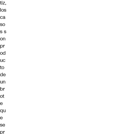
tiz,
los
ca
so
s s
on
pr
od
uc
to
de
un
br
ot
e
qu
e
se
pr