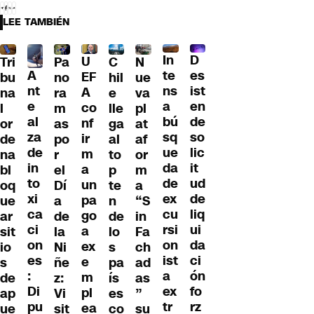
LEE TAMBIÉN
D
In
U
Tri
Pa
C
N
A
es
te
EF
bu
no
hil
ue
nt
ist
ns
A
na
ra
e
va
e
en
a
co
l
m
lle
pl
al
de
bú
nf
or
as
ga
at
za
so
sq
ir
de
po
al
af
de
lic
ue
m
na
r
to
or
in
it
da
a
bl
el
p
m
to
ud
de
un
oq
Dí
te
a
xi
de
ex
pa
ue
a
n
“S
ca
liq
cu
go
ar
de
de
in
ci
ui
rsi
a
sit
la
lo
Fa
on
da
on
ex
io
Ni
s
ch
es
ci
ist
e
s
ñe
pa
ad
:
ón
a
m
de
z:
ís
as
Di
fo
ex
pl
ap
Vi
es
”
pu
rz
tr
ea
ue
sit
co
su