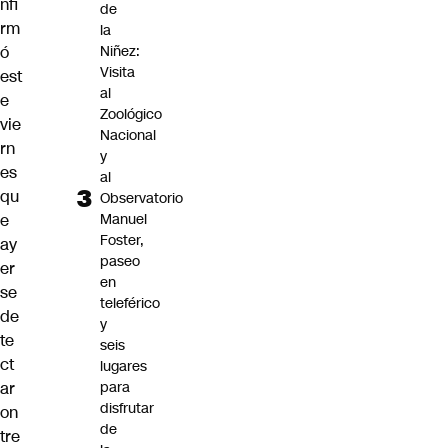
nfi
de
rm
la
ó
Niñez:
Visita
est
al
e
Zoológico
vie
Nacional
rn
y
es
al
qu
Observatorio
e
Manuel
Foster,
ay
paseo
er
en
se
teleférico
de
y
te
seis
ct
lugares
ar
para
disfrutar
on
de
tre