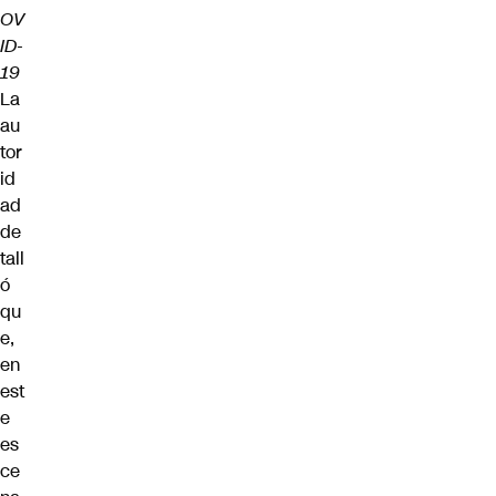
OV
ID-
19
La
au
tor
id
ad
de
tall
ó
qu
e,
en
est
e
es
ce