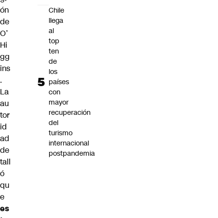
ón
Chile
llega
de
al
O’
top
Hi
ten
gg
de
ins
los
.
países
La
con
mayor
au
recuperación
tor
del
id
turismo
ad
internacional
de
postpandemia
tall
ó
qu
e
es