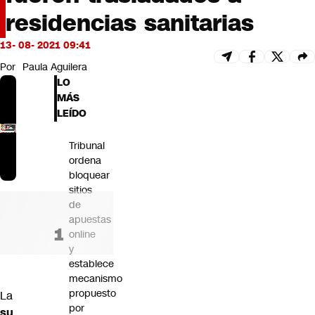
Futuro 360
residencias sanitarias
Opinión
13- 08- 2021 09:41
Por
Paula Aguilera
LO
MÁS
LEÍDO
Tribunal
ordena
bloquear
sitios
de
apuestas
online
y
establece
mecanismo
propuesto
La
por
su