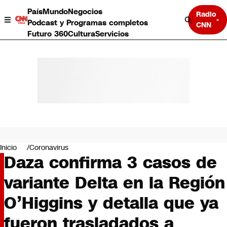
País
Mundo
Negocios
Radio
Podcast y Programas completos
CNN
Futuro 360
Cultura
Servicios
País
Mundo
Negocios
Inicio
Coronavirus
Daza confirma 3 casos de
Deportes
Programas completos
variante Delta en la Región
Cultura
Servicios
O’Higgins y detalla que ya
Bits
CNN Data
fueron trasladados a
CNN tiempo