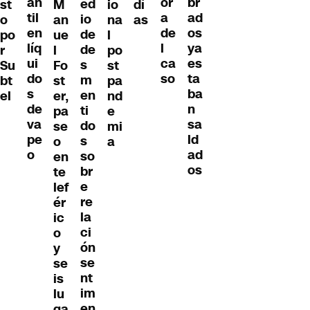
an
br
or
ed
st
M
io
dí
til
ad
a
io
o
an
na
as
en
os
de
de
po
ue
l
líq
ya
l
de
r
l
po
ui
es
ca
s
Su
Fo
st
do
ta
so
m
bt
st
pa
s
ba
en
el
er,
nd
de
n
ti
pa
e
va
sa
do
se
mi
pe
ld
s
o
a
o
ad
so
en
os
br
te
e
lef
re
ér
la
ic
ci
o
ón
y
se
se
nt
is
im
lu
en
ga