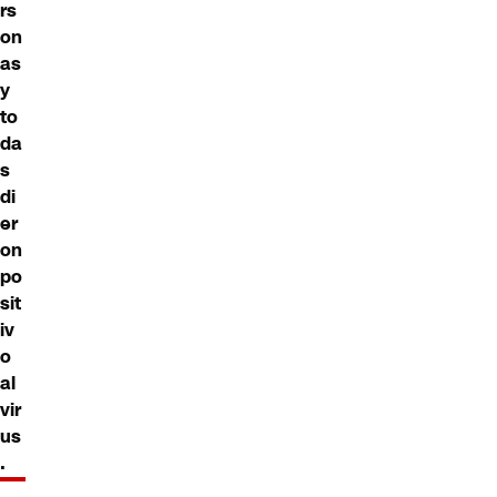
rs
on
as
y
to
da
s
di
er
on
po
sit
iv
o
al
vir
us
.