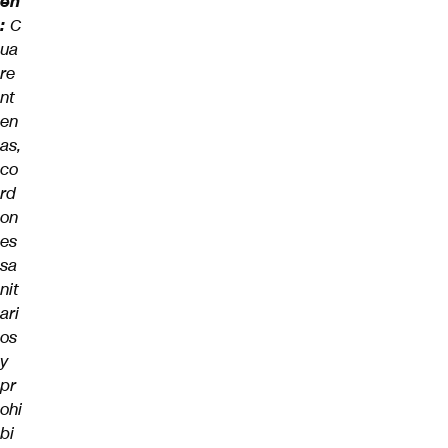
én
:
C
ua
re
nt
en
as,
co
rd
on
es
sa
nit
ari
os
y
pr
ohi
bi