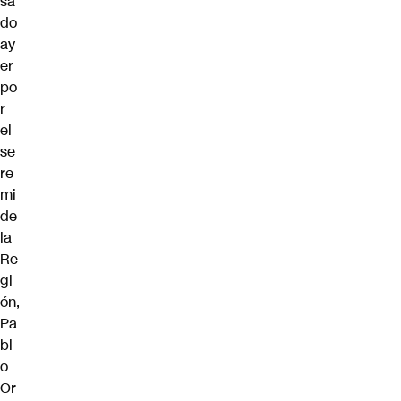
sa
do
ay
er
po
r
el
se
re
mi
de
la
Re
gi
ón,
Pa
bl
o
Or