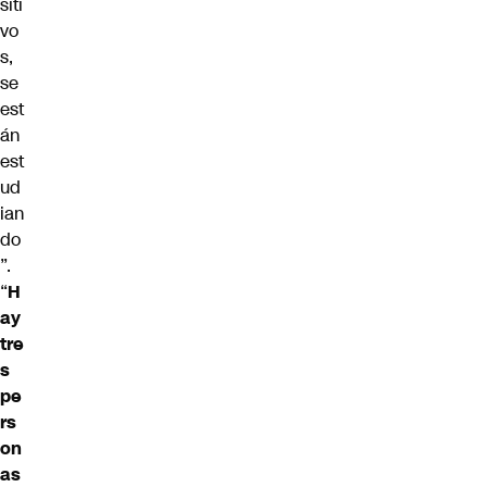
siti
vo
s,
se
est
án
est
ud
ian
do
”.
“
H
ay
tre
s
pe
rs
on
as