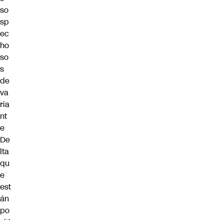
so
sp
ec
ho
so
s
de
va
ria
nt
e
De
lta
qu
e
est
án
po