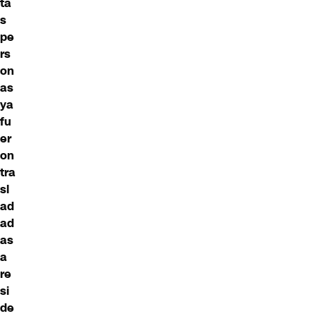
ta
s
pe
rs
on
as
ya
fu
er
on
tra
sl
ad
ad
as
a
re
si
de