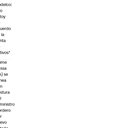
delco:
No
toy
e
uerdo
 la
nta
e
tivos"
aime
assa
A) se
inea
on
stura
l
ministro
rdero
r
uevo