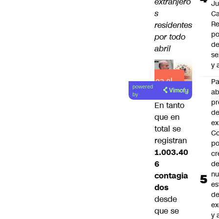
extranjero
J
s
Ca
Re
residentes
po
por todo
de
abril
se
y 
Lea el
P
powered
a
artículo
by
pr
En tanto
de
que en
ex
total se
Co
registran
po
1.003.40
cr
6
de
n
contagia
es
dos
d
desde
ex
que se
y 