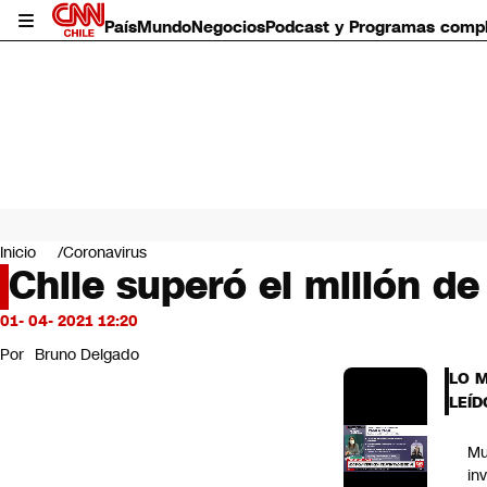
País
Mundo
Negocios
Podcast y Programas comp
País
Mundo
Inicio
Coronavirus
Negocios
Chile superó el millón d
Deportes
Programas completos
01- 04- 2021 12:20
Cultura
Por
Bruno Delgado
Servicios
LO 
Bits
LEÍD
CNN Data
CNN tiempo
Mu
Futuro 360
in
Opinión