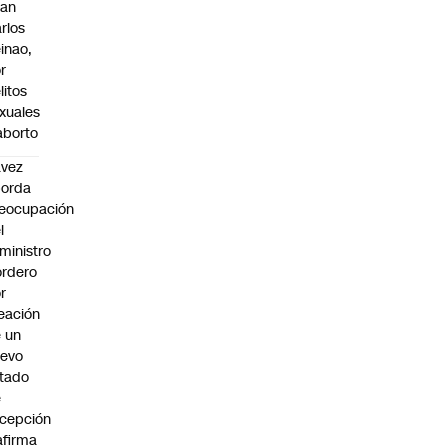
uan
rlos
inao,
r
litos
xuales
aborto
avez
borda
eocupación
l
ministro
rdero
r
eación
 un
uevo
tado
e
cepción
afirma