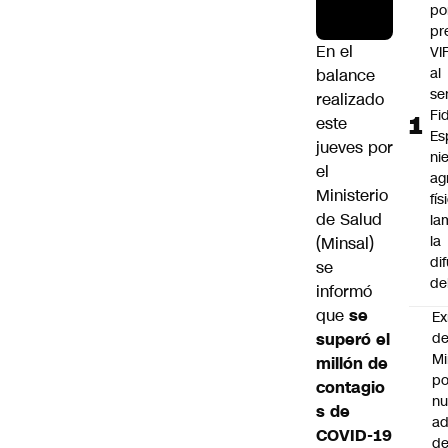
po
pr
En el
VI
al
balance
se
realizado
Fi
este
Es
jueves por
ni
el
ag
Ministerio
fís
de Salud
la
la
(Minsal)
di
se
de
informó
que
se
Ex
superó el
d
Mi
millón de
po
contagio
n
s de
ad
COVID-19
d