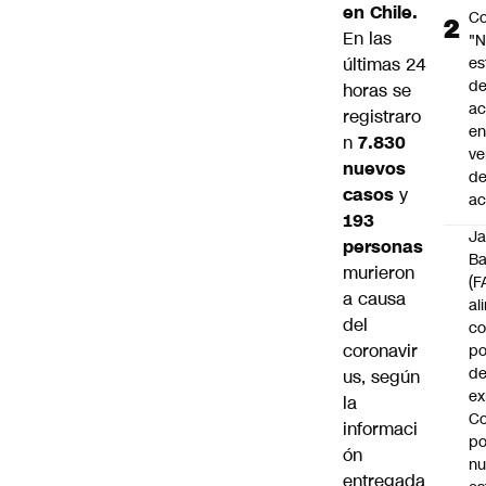
en Chile.
Co
En las
"
últimas 24
es
d
horas se
ac
registraro
en
n
7.830
ve
nuevos
d
casos
y
ac
193
J
personas
B
murieron
(F
a causa
al
del
c
coronavir
po
de
us, según
ex
la
Co
informaci
po
ón
n
entregada