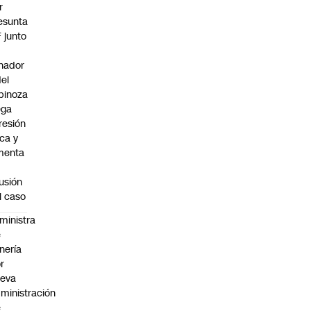
r
esunta
F junto
nador
del
pinoza
ega
resión
ica y
menta
fusión
l caso
ministra
e
nería
r
ueva
ministración
e