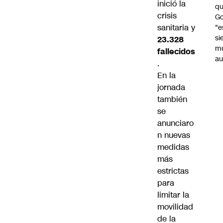
inició la
qu
crisis
Go
sanitaria y
"e
si
23.328
m
fallecidos
au
.
En la
jornada
también
se
anunciaro
n nuevas
medidas
más
estrictas
para
limitar la
movilidad
de la