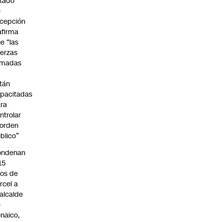
tado
e
cepción
afirma
e “las
erzas
rmadas
o
tán
pacitadas
ra
ntrolar
 orden
blico”
ondenan
15
os de
rcel a
alcalde
e
naico,