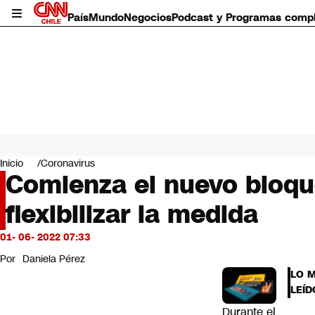
País
Mundo
Negocios
Podcast y Programas comp
País
Mundo
Inicio
Coronavirus
Negocios
Comienza el nuevo bloqu
Deportes
flexibilizar la medida
Programas completos
Cultura
Servicios
01- 06- 2022 07:33
Bits
Por
Daniela Pérez
CNN Data
LO 
CNN tiempo
LEÍD
Futuro 360
Durante el
Opinión