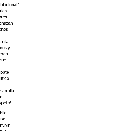
blacional":
rias
bres
chazan
chos
e
mila
ores y
aman
que
l
ebate
lítico
sarrolle
on
speto"
hile
ebe
nvivir