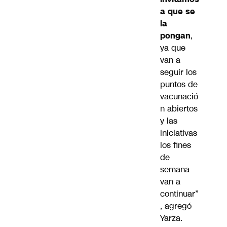
a que se
la
pongan
,
ya que
van a
seguir los
puntos de
vacunació
n abiertos
y las
iniciativas
los fines
de
semana
van a
continuar”
, agregó
Yarza.