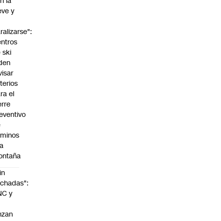
n la
eve y
o
ralizarse":
ntros
 ski
den
visar
iterios
ra el
erre
eventivo
e
aminos
la
ontaña
in
chadas":
NC y
nzan