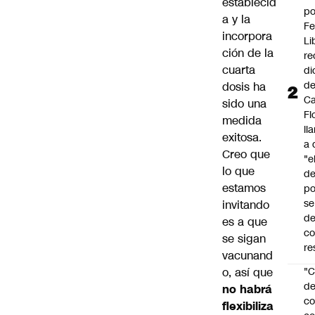
establecid
po
a y la
Fe
incorpora
Li
ción de la
re
cuarta
di
d
dosis ha
Ca
sido una
Fl
medida
ll
exitosa.
a 
Creo que
"e
lo que
d
estamos
po
se
invitando
de
es a que
c
se sigan
re
vacunand
o, así que
"C
d
no habrá
co
flexibiliza