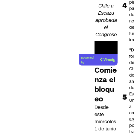
pl
Chile a
pa
Escazú
de
aprobada
ne
el
d
fu
Congreso
ir
"
fo
powered
de
by
Comie
Ch
de
nza el
a
bloqu
d
Es
eo
Un
a
Desde
e
este
ar
miércoles
po
1 de junio
tr