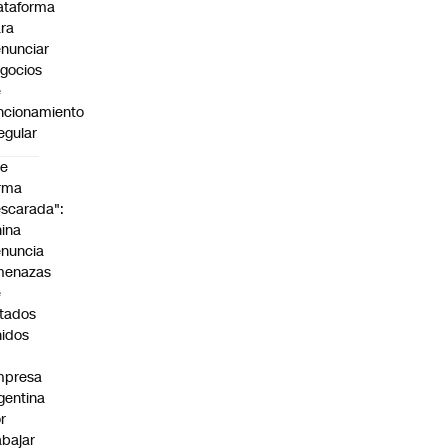
ataforma
ra
nunciar
gocios
e
ncionamiento
regular
De
rma
scarada":
ina
nuncia
menazas
e
tados
idos
mpresa
gentina
r
abajar