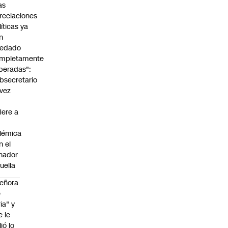
as
reciaciones
líticas ya
n
edado
mpletamente
peradas":
bsecretario
vez
fiere a
lémica
n el
nador
uella
eñora
e
ria" y
e le
lió lo