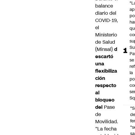
"L
balance
ap
diario del
po
COVID-19,
ha
el
qu
Ministerio
co
su
de Salud
Su
(Minsal)
d
Pa
escartó
se
una
re
flexibiliza
la
ción
po
respecto
co
se
al
Sq
bloqueo
del
Pase
"S
de
d
fe
Movilidad.
"s
“La fecha
sa