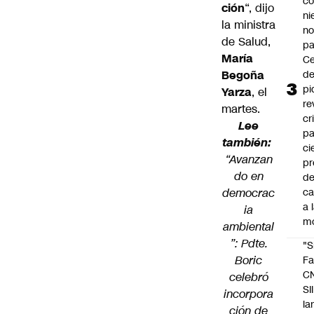
co
ción
“, dijo
ni
la ministra
n
de Salud,
pa
María
Ce
Begoña
de
pi
Yarza
, el
re
martes.
cr
Lee
pa
también:
ci
“Avanzan
pr
do en
d
democrac
c
a 
ia
m
ambiental
”: Pdte.
"S
Boric
Fa
C
celebró
SII
incorpora
la
ción de