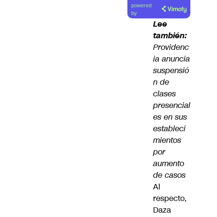
powered
artículo
by
Lee
también:
Providenc
ia anuncia
suspensió
n de
clases
presencial
es en sus
estableci
mientos
por
aumento
de casos
Al
respecto,
Daza