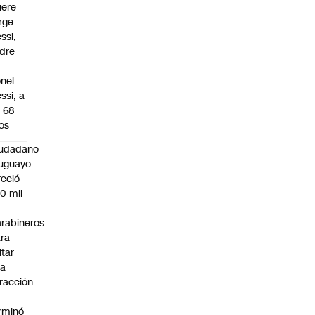
ere
rge
ssi,
dre
onel
ssi, a
s 68
os
iudadano
uguayo
reció
0 mil
rabineros
ra
itar
na
fracción
rminó