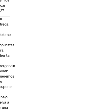
emios
car
027
I
trega
bierno
0
opuestas
ra
frentar
ergencia
boral:
Queremos
ue
cuperar
abajo
elva a
r una