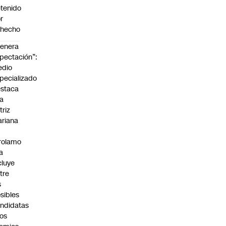
tenido
r
ohecho
enera
pectación”:
edio
pecializado
staca
la
triz
riana
rolamo
la
cluye
tre
s
sibles
ndidatas
los