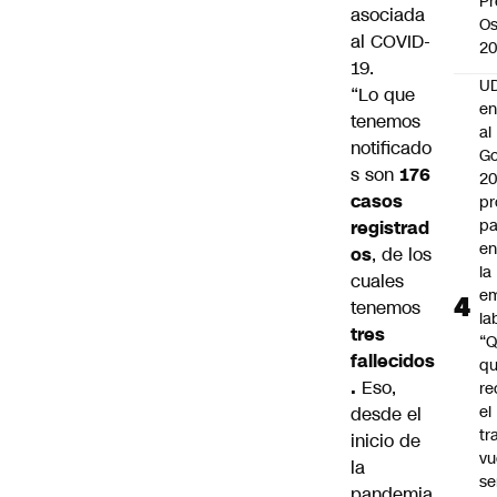
Pr
asociada
Os
al COVID-
2
19.
UD
“Lo que
en
tenemos
al
notificado
Go
s son
176
2
casos
pr
pa
registrad
en
os
, de los
la
cuales
em
tenemos
la
tres
“
fallecidos
q
.
Eso,
re
el
desde el
tr
inicio de
vu
la
se
pandemia