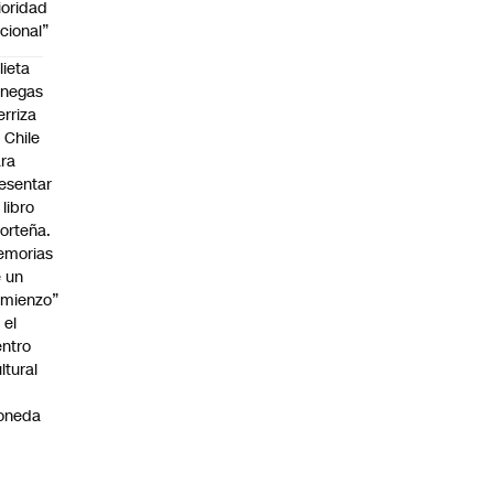
ioridad
cional”
lieta
enegas
erriza
 Chile
ra
esentar
 libro
orteña.
emorias
 un
mienzo”
 el
ntro
ltural
a
oneda