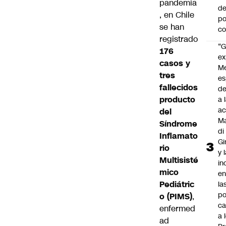
pandemia
de
, en Chile
po
se han
c
registrado
“G
176
ex
casos y
M
tres
es
fallecidos
de
producto
a 
ac
del
Ma
Síndrome
di
Inflamato
Gi
rio
y 
Multisisté
in
mico
en
Pediátric
la
po
o (PIMS)
,
ca
enfermed
a 
ad