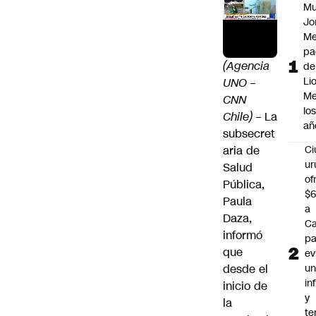
Mu
Jo
Me
pa
(Agencia
de
Li
UNO –
Me
CNN
lo
Chile) –
La
añ
subsecret
aria de
C
ur
Salud
of
Pública,
$6
Paula
a
Daza,
Ca
informó
pa
que
ev
desde el
u
in
inicio de
y
la
te