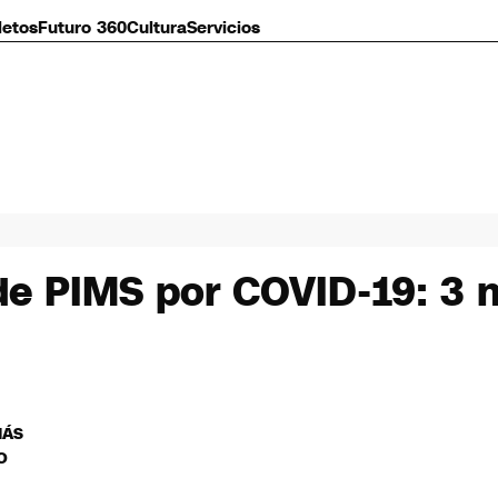
letos
Futuro 360
Cultura
Servicios
 de PIMS por COVID-19: 3 n
MÁS
O