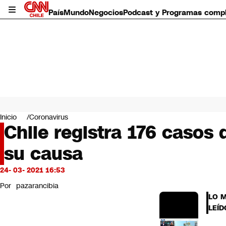
País
Mundo
Negocios
Podcast y Programas comp
País
Mundo
Inicio
Coronavirus
Negocios
Chile registra 176 casos
Deportes
su causa
Programas completos
Cultura
Servicios
24- 03- 2021 16:53
Bits
Por
pazarancibia
CNN Data
LO 
CNN tiempo
LEÍD
Futuro 360
Opinión