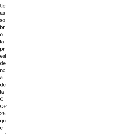
tic
as
so
br
e
la
pr
esi
de
nci
a
de
la
C
OP
25
qu
e