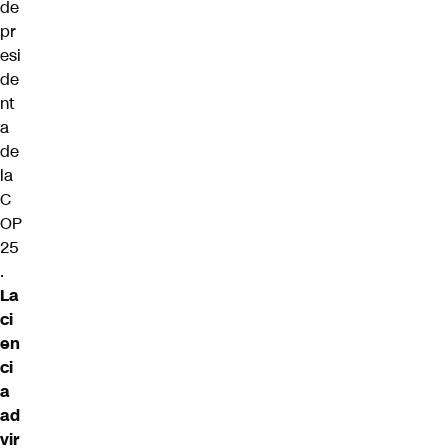
de
pr
esi
de
nt
a
de
la
C
OP
25
.
La
ci
en
ci
a
ad
vir