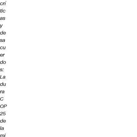
crí
tic
as
y
de
sa
cu
er
do
s:
La
du
ra
C
OP
25
de
la
mi