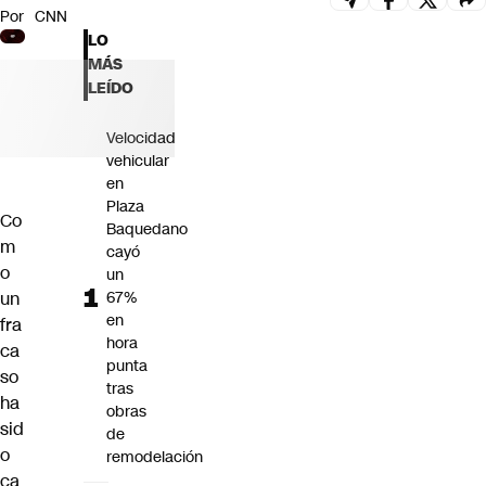
Por
CNN
Futuro 360
LO
Opinión
MÁS
LEÍDO
Velocidad
vehicular
en
Plaza
Co
Baquedano
m
cayó
o
un
un
67%
en
fra
hora
ca
punta
so
tras
ha
obras
sid
de
o
remodelación
ca