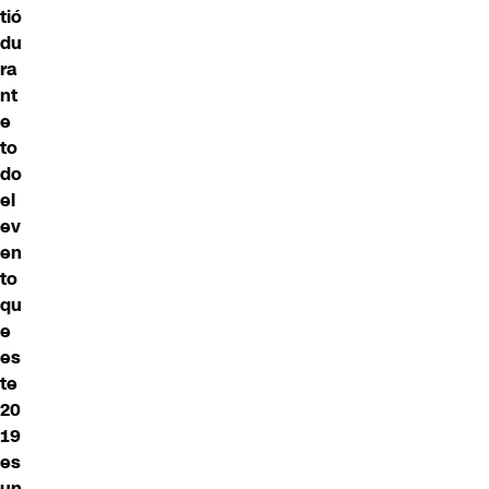
tió
du
ra
nt
e
to
do
el
ev
en
to
qu
e
es
te
20
19
es
un