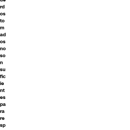
rd
os
to
m
ad
os
no
so
n
su
fic
ie
nt
es
pa
ra
re
sp