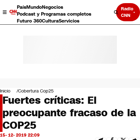
País
Mundo
Negocios
Radio
Podcast y Programas completos
CNN
Futuro 360
Cultura
Servicios
País
Mundo
Negocios
Inicio
Cobertura Cop25
Fuertes críticas: El
Deportes
Programas completos
preocupante fracaso de la
Cultura
Servicios
COP25
Bits
CNN Data
15- 12- 2019 22:09
CNN tiempo