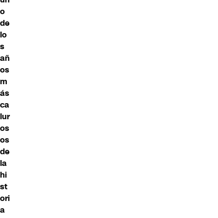
o
de
lo
s
añ
os
m
ás
ca
lur
os
os
de
la
hi
st
ori
a