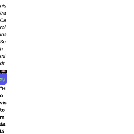
nis
tra
Ca
rol
ina
Sc
h
mi
dt
“
H
e
vis
to
m
ás
lá