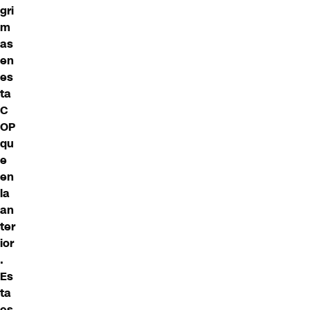
gri
m
as
en
es
ta
C
OP
qu
e
en
la
an
ter
ior
.
Es
ta
es