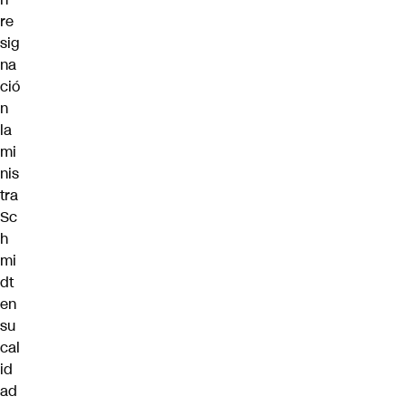
re
sig
na
ció
n
la
mi
nis
tra
Sc
h
mi
dt
en
su
cal
id
ad