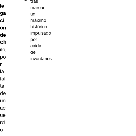
tras
le
marcar
ga
un
ci
máximo
histórico
ón
impulsado
de
por
Ch
caída
ile,
de
po
inventarios
r
la
fal
ta
de
un
ac
ue
rd
o