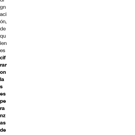
gn
aci
ón,
de
qu
ien
es
cif
rar
on
la
s
es
pe
ra
nz
as
de