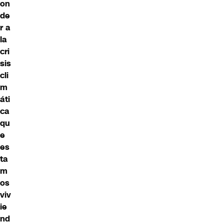
on
de
r a
la
cri
sis
cli
m
áti
ca
qu
e
es
ta
m
os
viv
ie
nd