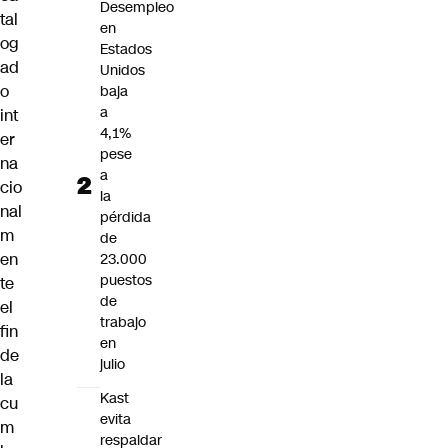
Desempleo
tal
en
og
Estados
ad
Unidos
o
baja
a
int
4,1%
er
pese
na
a
cio
la
nal
pérdida
m
de
en
23.000
puestos
te
de
el
trabajo
fin
en
de
julio
la
Kast
cu
evita
m
respaldar