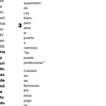
br
suspensión
e
de
m
Ley
ed
Karin,
pero
ioa
abre
m
la
bi
puerta
en
a
tal.
cambios:
Ha
“Se
y
puede
perfeccionar”
crí
tic
Colusión
as
de
de
las
sd
farmacias:
IPS
e
inicia
to
pago
do
de