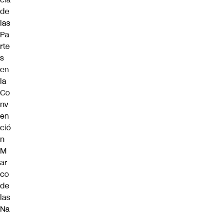
de
las
Pa
rte
s
en
la
Co
nv
en
ció
n
M
ar
co
de
las
Na