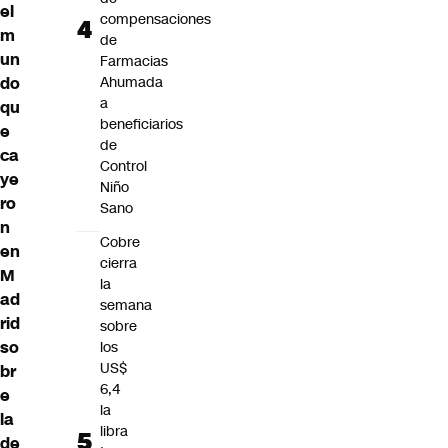
el
compensaciones
m
de
un
Farmacias
do
Ahumada
a
qu
beneficiarios
e
de
ca
Control
ye
Niño
ro
Sano
n
Cobre
en
cierra
M
la
ad
semana
rid
sobre
so
los
US$
br
6,4
e
la
la
libra
de