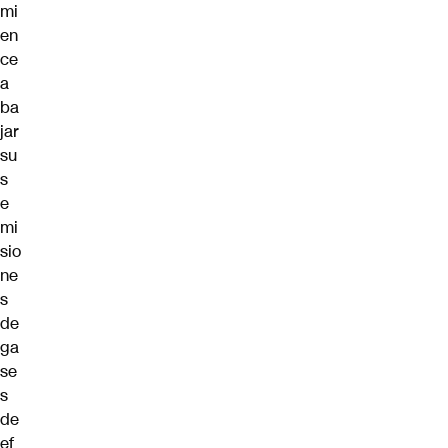
mi
en
ce
a
ba
jar
su
s
e
mi
sio
ne
s
de
ga
se
s
de
ef