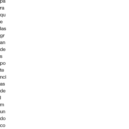
pa
ra
qu
e
las
gr
an
de
s
po
te
nci
as
de
l
m
un
do
co