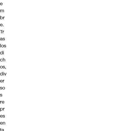
e
m
br
e.
Tr
as
los
di
ch
os,
div
er
so
s
re
pr
es
en
ta