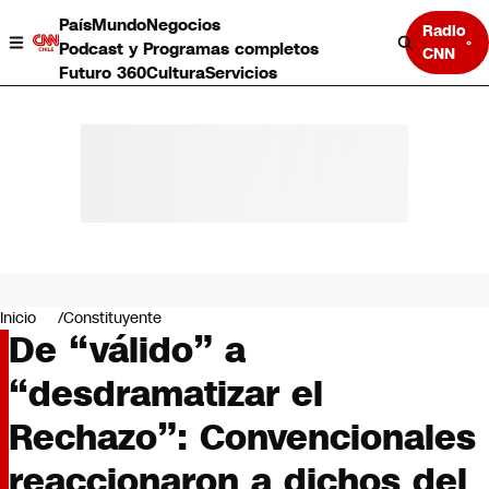
País
Mundo
Negocios
Radio
Podcast y Programas completos
CNN
Futuro 360
Cultura
Servicios
País
Mundo
Negocios
Inicio
Constituyente
De “válido” a
Deportes
Programas completos
“desdramatizar el
Cultura
Servicios
Rechazo”: Convencionales
Bits
CNN Data
reaccionaron a dichos del
CNN tiempo