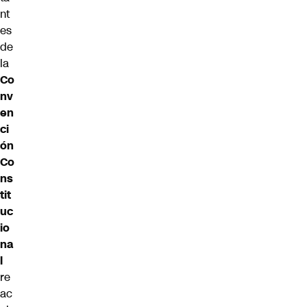
nt
es
de
la
Co
nv
en
ci
ón
Co
ns
tit
uc
io
na
l
re
ac