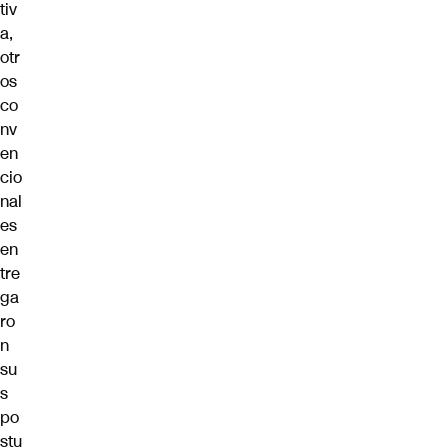
tiv
a,
otr
os
co
nv
en
cio
nal
es
en
tre
ga
ro
n
su
s
po
stu