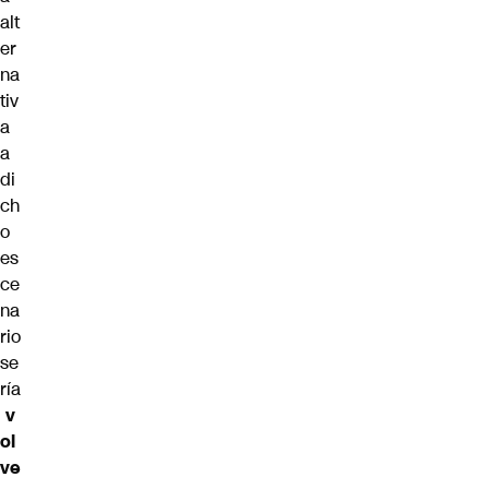
alt
er
na
tiv
a
a
di
ch
o
es
ce
na
rio
se
ría
v
ol
ve