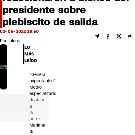
Futuro 360
presidente sobre
Opinión
plebiscito de salida
02- 05- 2022 19:50
Por
cluco
LO
MÁS
LEÍDO
“Genera
expectación”:
Medio
especializado
destaca
a
la
actriz
Mariana
di