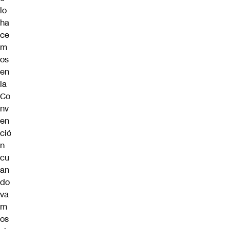
lo
ha
ce
m
os
en
la
Co
nv
en
ció
n
cu
an
do
va
m
os