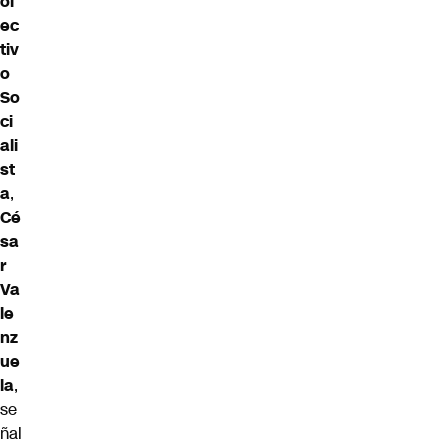
ol
ec
tiv
o
So
ci
ali
st
a
,
Cé
sa
r
Va
le
nz
ue
la
,
se
ñal