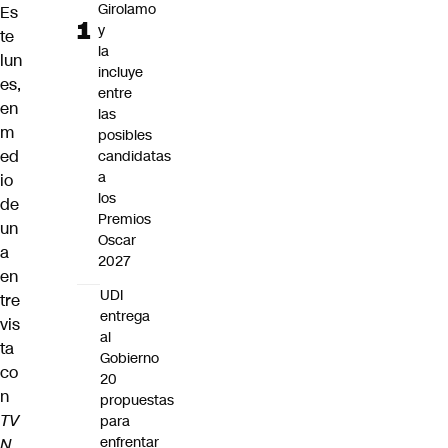
Girolamo
Es
y
te
la
lun
incluye
es,
entre
en
las
m
posibles
ed
candidatas
a
io
los
de
Premios
un
Oscar
a
2027
en
UDI
tre
entrega
vis
al
ta
Gobierno
co
20
n
propuestas
TV
para
enfrentar
N
,