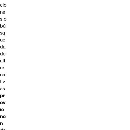
cio
ne
s o
bú
sq
ue
da
de
alt
er
na
tiv
as
pr
ov
ie
ne
n