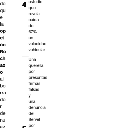
estudio
de
que
qu
revela
e
caída
la
de
op
67%
ci
en
velocidad
ón
vehicular
Re
ch
Una
az
querella
por
o
presuntas
al
firmas
bo
falsas
rra
y
do
una
r
denuncia
de
del
Servel
nu
por
ev