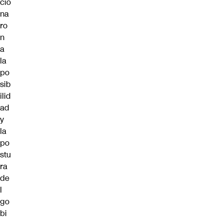
cio
na
ro
n
a
la
po
sib
ilid
ad
y
la
po
stu
ra
de
l
go
bi