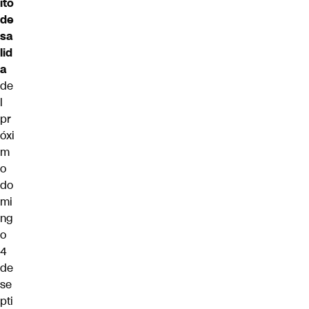
ito
de
sa
lid
a
de
l
pr
óxi
m
o
do
mi
ng
o
4
de
se
pti