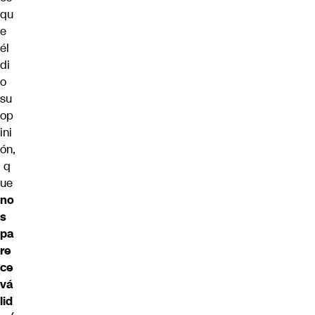
qu
e
él
di
o
su
op
ini
ón,
q
ue
no
s
pa
re
ce
vá
lid