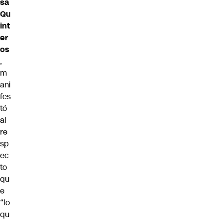
sa
Qu
int
er
os
,
m
ani
fes
tó
al
re
sp
ec
to
qu
e
“lo
qu