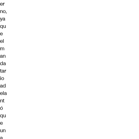
er
no,
ya
qu
e
el
m
an
da
tar
io
ad
ela
nt
ó
qu
e
un
a