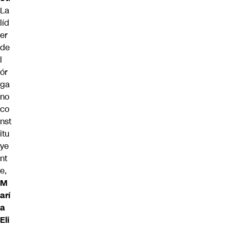
La
líd
er
de
l
ór
ga
no
co
nst
itu
ye
nt
e,
M
arí
a
Eli