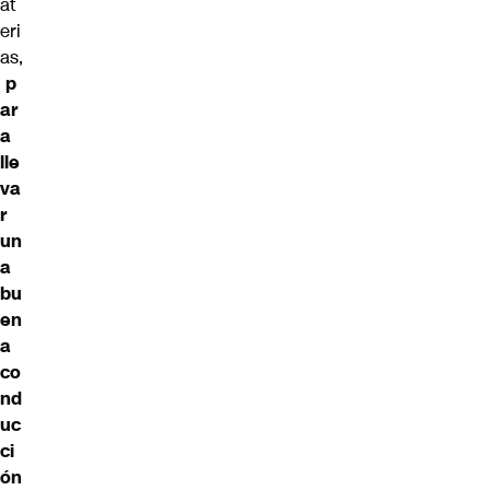
at
eri
as,
p
ar
a
lle
va
r
un
a
bu
en
a
co
nd
uc
ci
ón