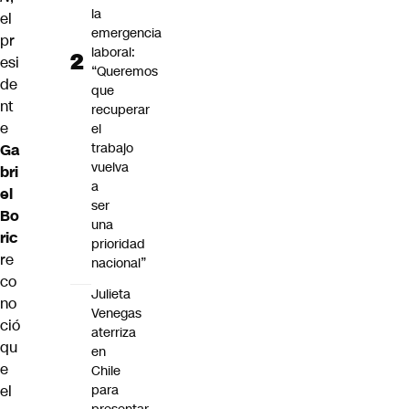
la
el
emergencia
pr
laboral:
esi
“Queremos
de
que
nt
recuperar
e
el
trabajo
Ga
vuelva
bri
a
el
ser
Bo
una
ric
prioridad
re
nacional”
co
Julieta
no
Venegas
ció
aterriza
qu
en
e
Chile
el
para