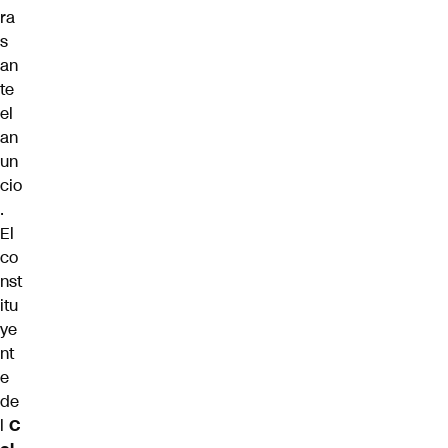
ra
s
an
te
el
an
un
cio
.
El
co
nst
itu
ye
nt
e
de
l
C