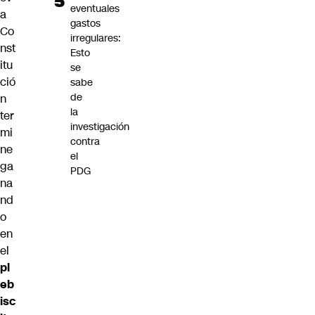
eventuales
a
gastos
Co
irregulares:
nst
Esto
itu
se
ció
sabe
de
n
la
ter
investigación
mi
contra
ne
el
ga
PDG
na
nd
o
en
el
pl
eb
isc