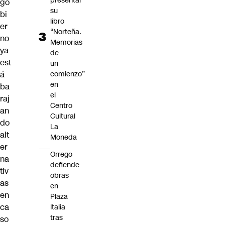
presentar
go
su
bi
libro
er
“Norteña.
no
Memorias
ya
de
est
un
á
comienzo”
en
ba
el
raj
Centro
an
Cultural
do
La
alt
Moneda
er
Orrego
na
defiende
tiv
obras
as
en
en
Plaza
ca
Italia
tras
so