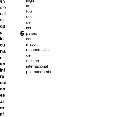
llega
en
al
cio
top
nal
ten
es
de
qu
los
e
países
in
con
mayor
cu
recuperación
rra
del
n
turismo
en
internacional
inf
postpandemia
ra
cci
on
es
al
re
gl