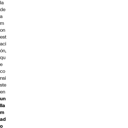
la
de
a
m
on
est
aci
ón,
qu
e
co
nsi
ste
en
un
lla
m
ad
o