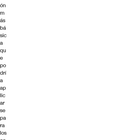
ón
m
ás
bá
sic
a
qu
e
po
drí
a
ap
lic
ar
se
pa
ra
los