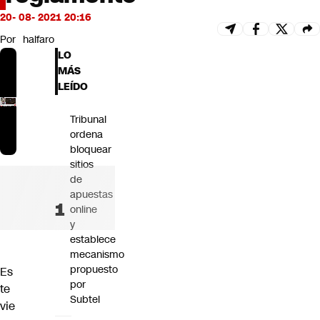
Futuro 360
20- 08- 2021 20:16
Opinión
Por
halfaro
LO
MÁS
LEÍDO
Tribunal
ordena
bloquear
sitios
de
apuestas
online
y
establece
mecanismo
propuesto
Es
por
te
Subtel
vie