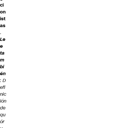
ci
on
ist
as
.
Le
e
ta
m
bi
én
:
D
efi
nic
ión
de
qu
ór