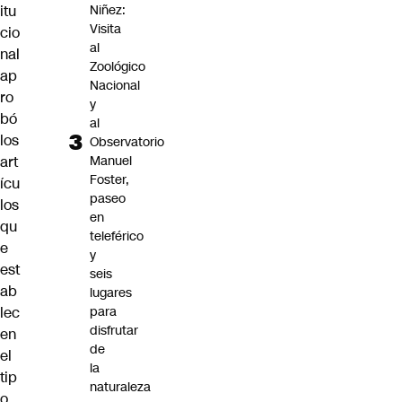
itu
Niñez:
Visita
cio
al
nal
Zoológico
ap
Nacional
ro
y
bó
al
los
Observatorio
art
Manuel
Foster,
ícu
paseo
los
en
qu
teleférico
e
y
est
seis
ab
lugares
lec
para
disfrutar
en
de
el
la
tip
naturaleza
o