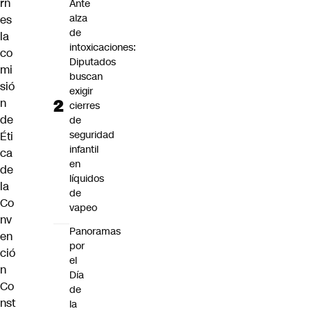
rn
Ante
alza
es
de
la
intoxicaciones:
co
Diputados
mi
buscan
sió
exigir
n
cierres
de
de
seguridad
Éti
infantil
ca
en
de
líquidos
la
de
Co
vapeo
nv
Panoramas
en
por
ció
el
n
Día
Co
de
nst
la