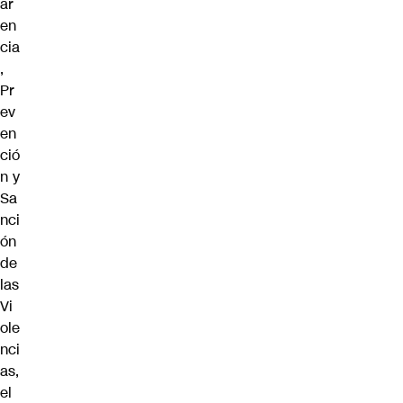
ar
en
cia
,
Pr
ev
en
ció
n y
Sa
nci
ón
de
las
Vi
ole
nci
as,
el