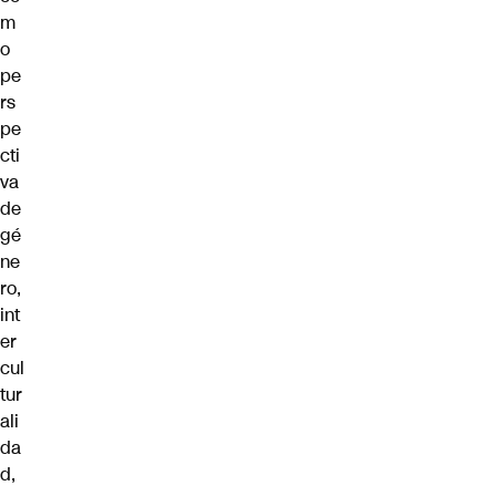
m
o
pe
rs
pe
cti
va
de
gé
ne
ro,
int
er
cul
tur
ali
da
d,