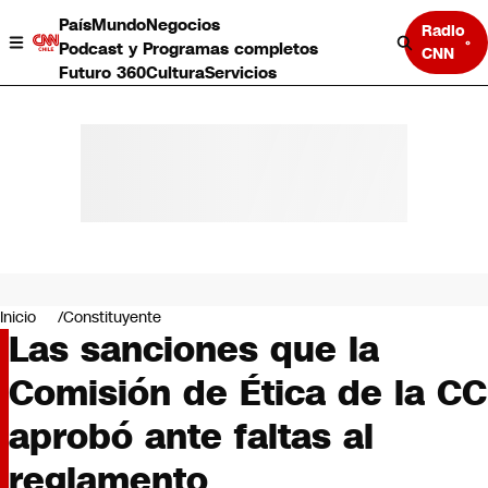
País
Mundo
Negocios
Radio
Podcast y Programas completos
CNN
Futuro 360
Cultura
Servicios
País
Mundo
Negocios
Inicio
Constituyente
Las sanciones que la
Deportes
Programas completos
Comisión de Ética de la CC
Cultura
Servicios
aprobó ante faltas al
Bits
CNN Data
reglamento
CNN tiempo