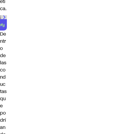
éti
ca.
De
ntr
o
de
las
co
nd
uc
tas
qu
e
po
drí
an