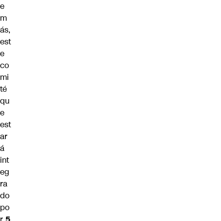
e
m
ás,
est
e
co
mi
té
qu
e
est
ar
á
int
eg
ra
do
po
r
5