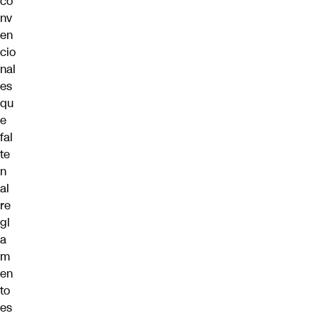
co
nv
en
cio
nal
es
qu
e
fal
te
n
al
re
gl
a
m
en
to
es