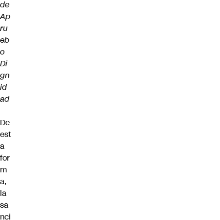
de
Ap
ru
eb
o
Di
gn
id
ad
De
est
a
for
m
a,
la
sa
nci