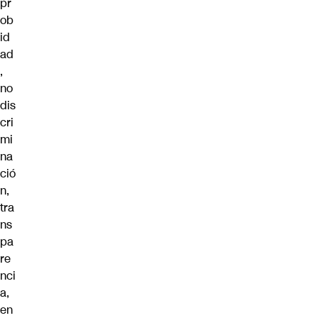
pr
ob
id
ad
,
no
dis
cri
mi
na
ció
n,
tra
ns
pa
re
nci
a,
en