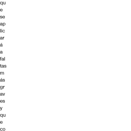
qu
e
se
ap
lic
ar
á
a
fal
tas
m
ás
gr
av
es
y
qu
e
co