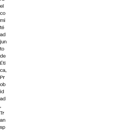
el
co
mi
té
ad
jun
to
de
Éti
ca,
Pr
ob
id
ad
,
Tr
an
sp