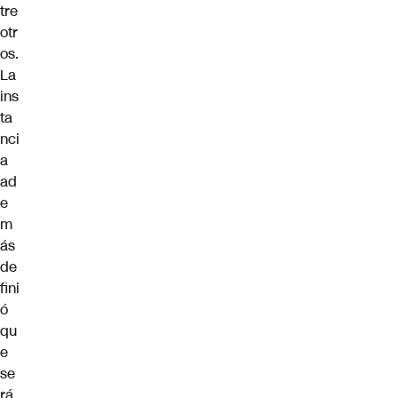
tre
otr
os.
La
ins
ta
nci
a
ad
e
m
ás
de
fini
ó
qu
e
se
rá