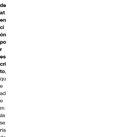
de
at
en
ci
ón
po
r
es
cri
to
,
qu
e
ad
e
m
ás
se
ría