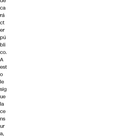
de
ca
rá
ct
er
pú
bli
co.
A
est
o
le
sig
ue
la
ce
ns
ur
a,