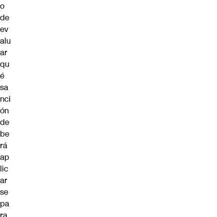
o
de
ev
alu
ar
qu
é
sa
nci
ón
de
be
rá
ap
lic
ar
se
pa
ra