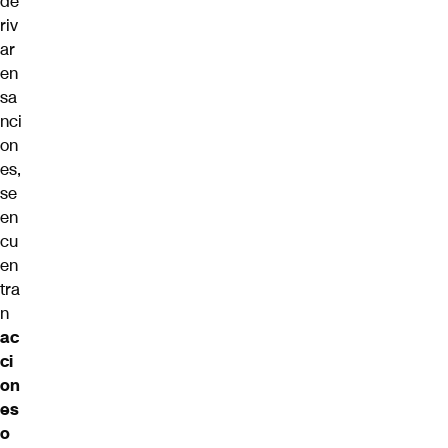
de
riv
ar
en
sa
nci
on
es,
se
en
cu
en
tra
n
ac
ci
on
es
o