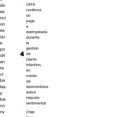
UEFA
de
confirma
sa
un
nci
pago
on
a
es
exempleada
qu
durante
e
la
gestión
po
de
drí
Gianni
an
Infantino,
re
en
ci
medio
bir
de
las
desmentidos
sobre
y
relación
los
sentimental
co
nv
Chile