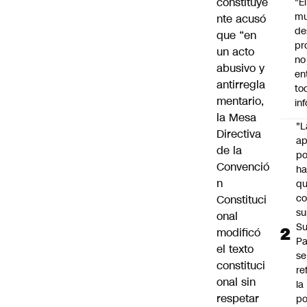
constituye
"É
m
nte acusó
de
que “en
pr
un acto
no
abusivo y
en
antirregla
to
mentario,
in
la Mesa
"L
Directiva
ap
de la
po
Convenció
h
n
q
c
Constituci
su
onal
Su
modificó
P
el texto
se
constituci
re
onal sin
la
respetar
po