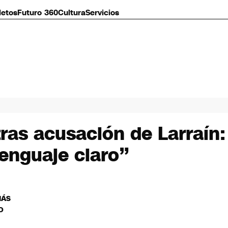
letos
Futuro 360
Cultura
Servicios
ras acusación de Larraín:
lenguaje claro”
MÁS
O