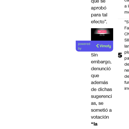
c
que se
a 
aprobó
m
para tal
efecto”.
"S
Fa
C
SII
Lea el
powered
la
artículo
by
pl
Sin
pa
embargo,
de
denunció
ne
que
d
además
fu
ir
de dichas
sugerenci
as, se
sometió a
votación
“la