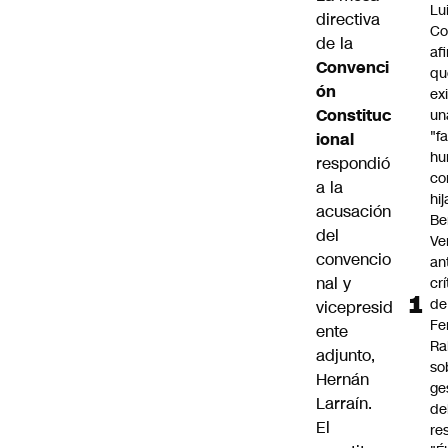
Lu
directiva
Co
de la
af
Convenci
qu
ón
ex
Constituc
un
"f
ional
hu
respondió
co
a la
hi
acusación
Be
del
Ve
convencio
an
nal y
cr
de
vicepresid
Fe
ente
Ra
adjunto,
so
Hernán
ge
Larraín.
de
El
re