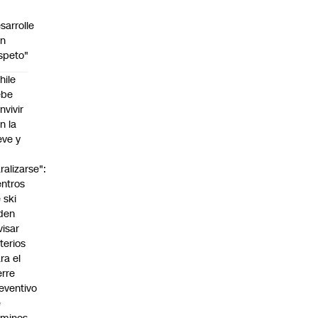
sarrolle
on
speto"
hile
ebe
nvivir
n la
eve y
o
ralizarse":
ntros
 ski
den
visar
iterios
ra el
erre
eventivo
e