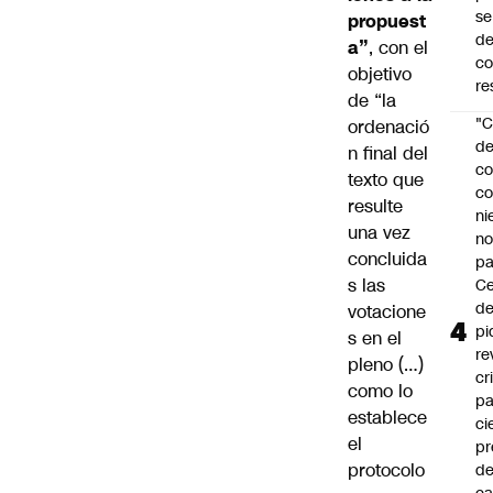
se
propuest
de
a”
, con el
c
objetivo
re
de “la
"C
ordenació
d
n final del
co
texto que
co
resulte
ni
una vez
n
concluida
pa
s las
Ce
de
votacione
pi
s en el
re
pleno (…)
cr
como lo
pa
establece
ci
el
pr
protocolo
d