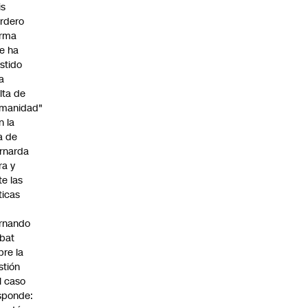
is
rdero
irma
e ha
istido
a
alta de
manidad"
n la
ja de
rnarda
ra y
te las
íticas
rnando
bat
bre la
stión
l caso
sponde: