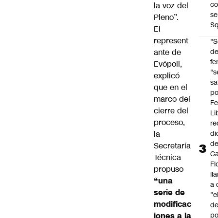
co
la voz del
se
Pleno”.
Sq
El
represent
"S
ante de
d
fe
Evópoli,
"s
explicó
sa
que en el
po
marco del
Fe
cierre del
Li
proceso,
re
la
di
d
Secretaría
Ca
Técnica
Fl
propuso
ll
“una
a 
serie de
"e
modificac
d
iones a la
po