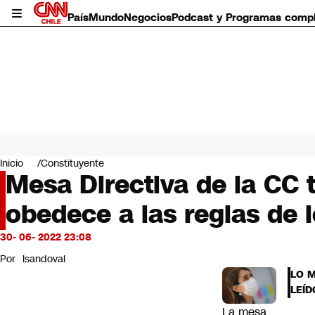
País
Mundo
Negocios
Podcast y Programas comp
País
Mundo
Inicio
Constituyente
Negocios
Mesa Directiva de la CC t
Deportes
obedece a las reglas de 
Programas completos
Cultura
Servicios
30- 06- 2022 23:08
Bits
Por
lsandoval
CNN Data
LO 
CNN tiempo
LEÍD
Futuro 360
La mesa
Opinión