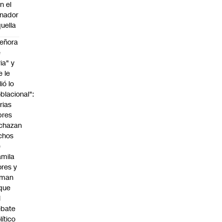
n el
nador
uella
eñora
e
ria" y
e le
lió lo
blacional":
rias
bres
chazan
chos
e
mila
ores y
aman
que
l
ebate
lítico