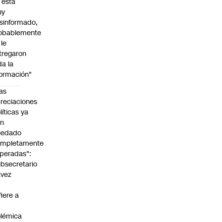
l está
uy
sinformado,
obablemente
 le
tregaron
da la
formación"
as
reciaciones
líticas ya
an
uedado
ompletamente
peradas":
bsecretario
avez
fiere a
lémica