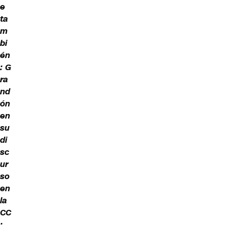
e
ta
m
bi
én
:
G
ra
nd
ón
en
su
di
sc
ur
so
en
la
CC
: