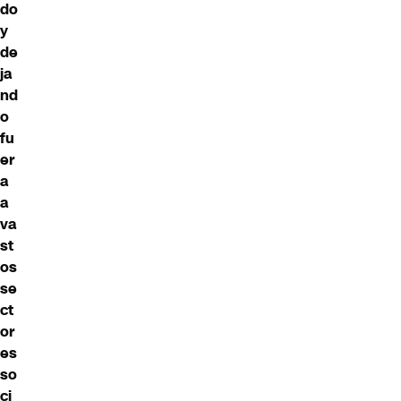
do
y
de
ja
nd
o
fu
er
a
a
va
st
os
se
ct
or
es
so
ci