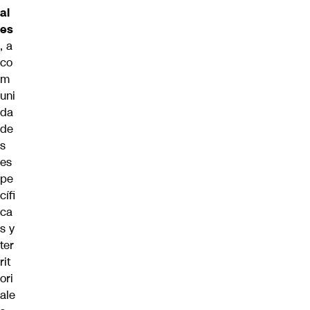
al
es
, a
co
m
uni
da
de
s
es
pe
cífi
ca
s y
ter
rit
ori
ale