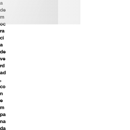
a
de
m
oc
ra
ci
a
de
ve
rd
ad
,
co
n
e
m
pa
na
da