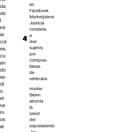
en
da
Facebook
de
Marketplace:
l
Justicia
mi
condena
ér
a
col
dos
sujetos
es,
por
cu
compras
an
falsas
do
de
se
vehículos
di
Hunter
o
Biden
el
aborda
va
la
m
salud
os
del
expresidente
al