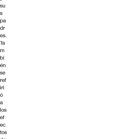
su
s
pa
dr
es.
Ta
m
bi
én
se
ref
iri
ó
a
los
ef
ec
tos