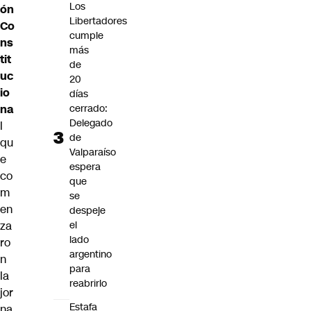
Los
ón
Libertadores
Co
cumple
ns
más
tit
de
uc
20
io
días
cerrado:
na
Delegado
l
de
qu
Valparaíso
e
espera
co
que
m
se
en
despeje
el
za
lado
ro
argentino
n
para
la
reabrirlo
jor
Estafa
na