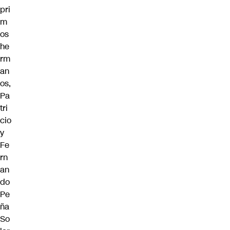
pri
m
os
he
rm
an
os,
Pa
tri
cio
y
Fe
rn
an
do
Pe
ña
So