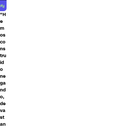
“H
e
m
os
co
ns
tru
id
o
ne
ga
nd
o,
de
va
st
an