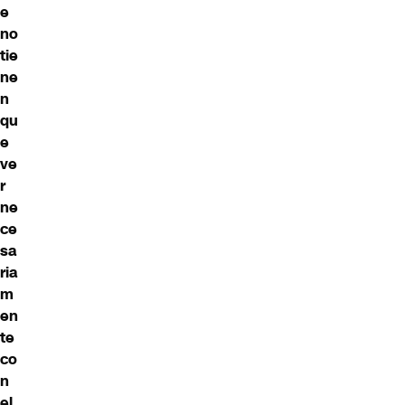
e
no
tie
ne
n
qu
e
ve
r
ne
ce
sa
ria
m
en
te
co
n
el