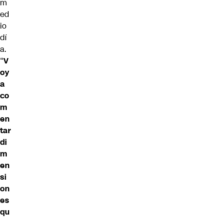
m
ed
io
dí
a.
“
V
oy
a
co
m
en
tar
di
m
en
si
on
es
qu