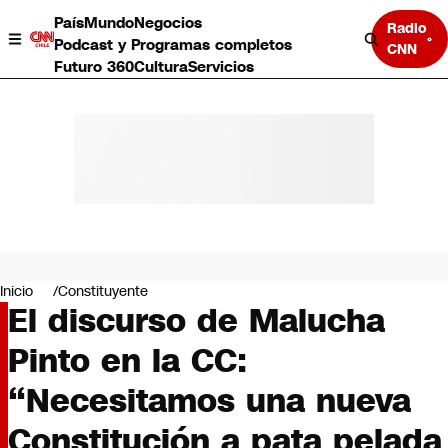
País
Mundo
Negocios
Radio
Podcast y Programas completos
CNN
Futuro 360
Cultura
Servicios
País
Mundo
Negocios
Inicio
Constituyente
El discurso de Malucha
Deportes
Programas completos
Pinto en la CC:
Cultura
Servicios
“Necesitamos una nueva
Bits
CNN Data
Constitución a pata pelada
CNN tiempo