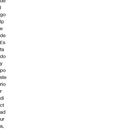
de
l
go
lp
e
de
Es
ta
do
y
po
ste
rio
r
di
ct
ad
ur
a,