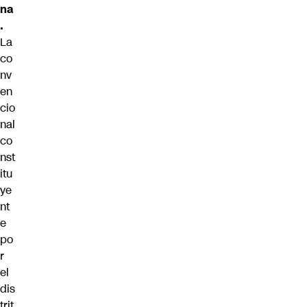
na
.
La
co
nv
en
cio
nal
co
nst
itu
ye
nt
e
po
r
el
dis
trit