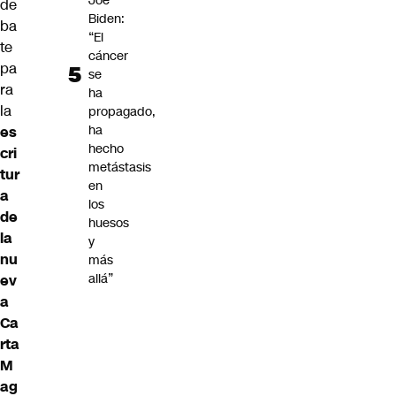
Joe
de
Biden:
ba
“El
te
cáncer
pa
se
ra
ha
la
propagado,
ha
es
hecho
cri
metástasis
tur
en
a
los
de
huesos
la
y
nu
más
allá”
ev
a
Ca
rta
M
ag