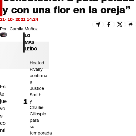
Futuro 360
y con una flor en la oreja”
Opinión
21- 10- 2021 14:24
Por
Camila Muñoz
LO
MÁS
LEÍDO
Heated
Rivalry
confirma
a
Es
Justice
te
Smith
jue
y
Charlie
ve
Gillespie
s
para
co
su
nti
temporada