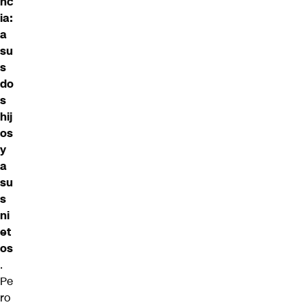
nc
ia:
a
su
s
do
s
hij
os
y
a
su
s
ni
et
os
.
Pe
ro