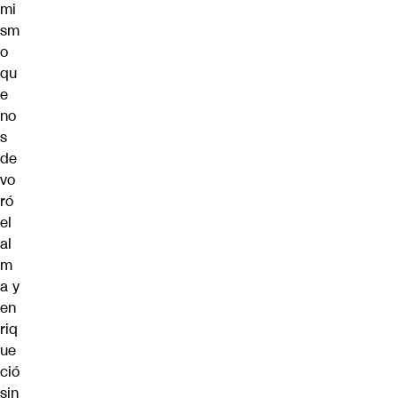
mi
sm
o
qu
e
no
s
de
vo
ró
el
al
m
a y
en
riq
ue
ció
sin