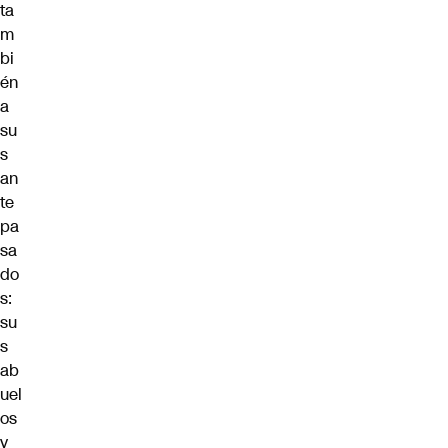
ta
m
bi
én
a
su
s
an
te
pa
sa
do
s:
su
s
ab
uel
os
y