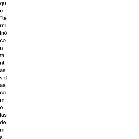
qu
e
“te
rm
inó
co
n
ta
nt
as
vid
as,
co
m
o
las
de
mi
s