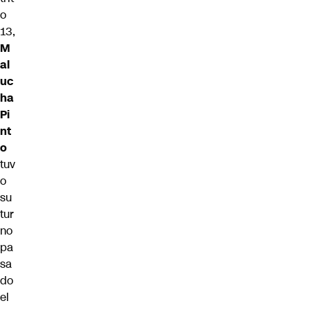
o
13,
M
al
uc
ha
Pi
nt
o
tuv
o
su
tur
no
pa
sa
do
el