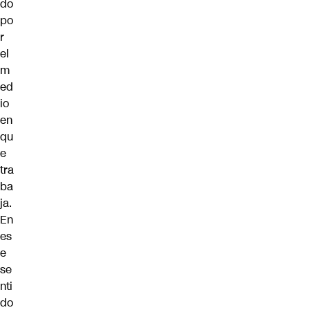
do
po
r
el
m
ed
io
en
qu
e
tra
ba
ja.
En
es
e
se
nti
do