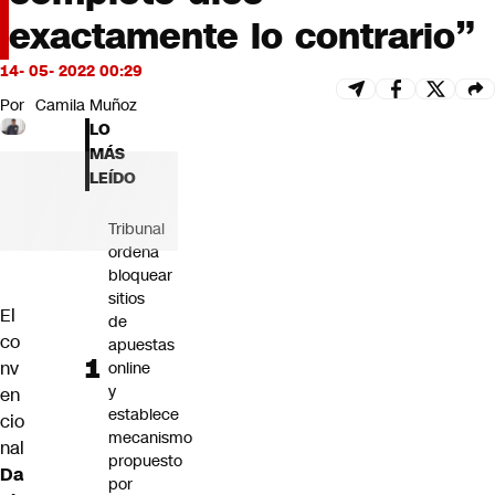
Futuro 360
exactamente lo contrario”
Opinión
14- 05- 2022 00:29
Por
Camila Muñoz
LO
MÁS
LEÍDO
Tribunal
ordena
bloquear
sitios
El
de
co
apuestas
nv
online
y
en
establece
cio
mecanismo
nal
propuesto
Da
por