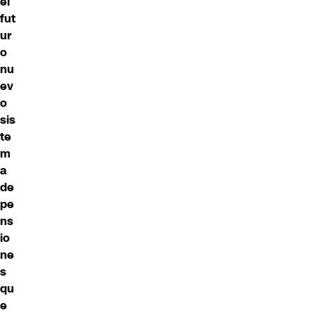
el
fut
ur
o
nu
ev
o
sis
te
m
a
de
pe
ns
io
ne
s
qu
e