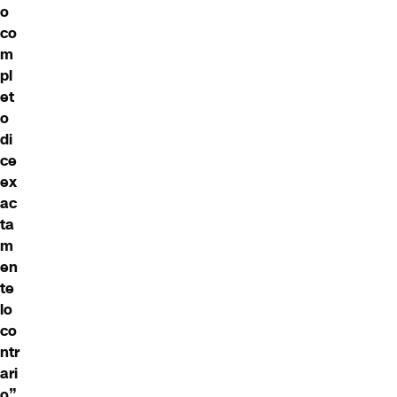
o
co
m
pl
et
o
di
ce
ex
ac
ta
m
en
te
lo
co
ntr
ari
o”