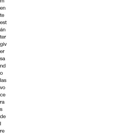
m
en
te
est
án
ter
giv
er
sa
nd
o
las
vo
ce
ra
s
de
l
re