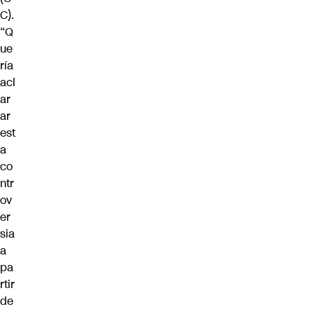
C).
“Q
ue
ría
acl
ar
ar
est
a
co
ntr
ov
er
sia
a
pa
rtir
de