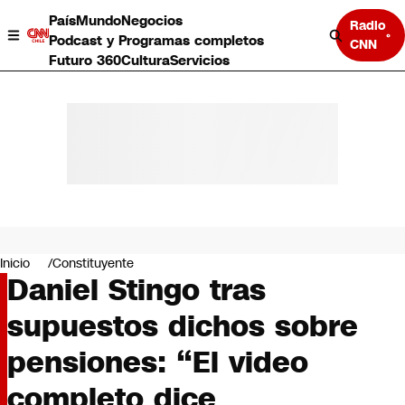
País
Mundo
Negocios
Radio
Podcast y Programas completos
CNN
Futuro 360
Cultura
Servicios
País
Mundo
Negocios
Inicio
Constituyente
Daniel Stingo tras
Deportes
Programas completos
supuestos dichos sobre
Cultura
Servicios
pensiones: “El video
Bits
CNN Data
completo dice
CNN tiempo