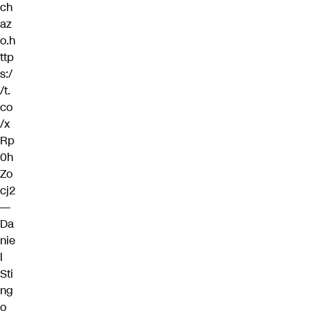
ch
az
o.
h
ttp
s:/
/t.
co
/x
Rp
0h
Zo
cj2
—
Da
nie
l
Sti
ng
o