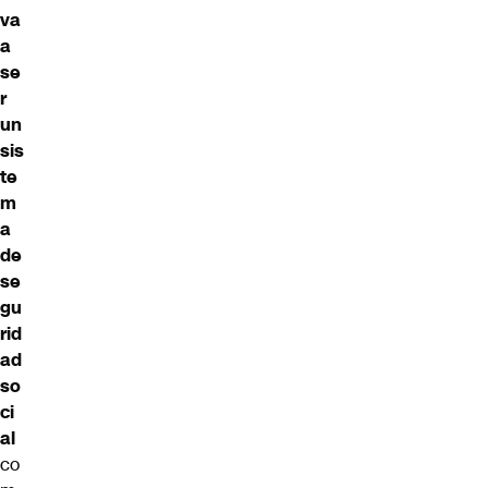
va
a
se
r
un
sis
te
m
a
de
se
gu
rid
ad
so
ci
al
co