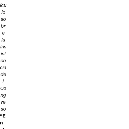
ícu
lo
so
br
e
la
ins
ist
en
cia
de
l
Co
ng
re
so
“E
n