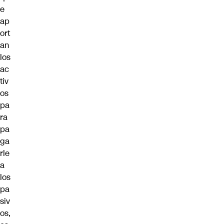
e
ap
ort
an
los
ac
tiv
os
pa
ra
pa
ga
rle
a
los
pa
siv
os,