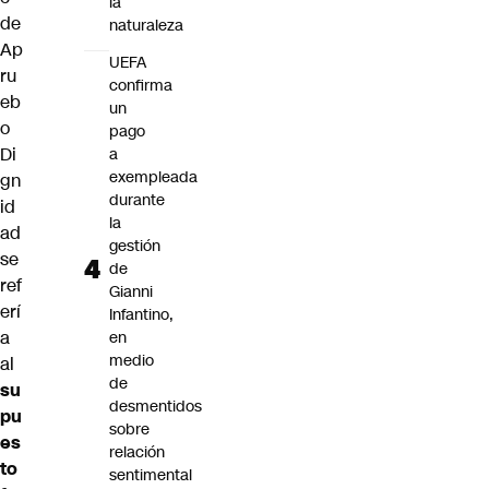
la
de
naturaleza
Ap
UEFA
ru
confirma
eb
un
o
pago
Di
a
exempleada
gn
durante
id
la
ad
gestión
se
de
ref
Gianni
erí
Infantino,
a
en
medio
al
de
su
desmentidos
pu
sobre
es
relación
to
sentimental