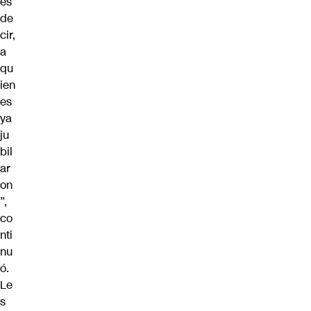
es
de
cir,
a
qu
ien
es
ya
ju
bil
ar
on
”,
co
nti
nu
ó.
Le
s