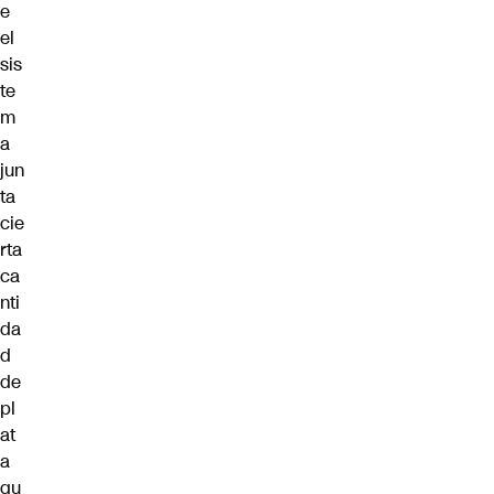
e
el
sis
te
m
a
jun
ta
cie
rta
ca
nti
da
d
de
pl
at
a
qu