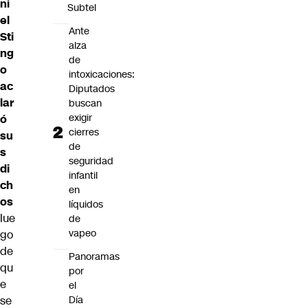
ni
Subtel
el
Ante
Sti
alza
ng
de
o
intoxicaciones:
ac
Diputados
lar
buscan
exigir
ó
cierres
su
de
s
seguridad
di
infantil
ch
en
os
líquidos
lue
de
vapeo
go
de
Panoramas
qu
por
e
el
Día
se