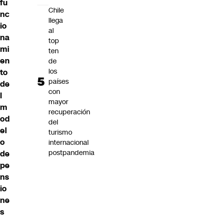
fu
Chile
nc
llega
io
al
na
top
mi
ten
en
de
los
to
países
de
con
l
mayor
m
recuperación
od
del
el
turismo
o
internacional
postpandemia
de
pe
ns
io
ne
s