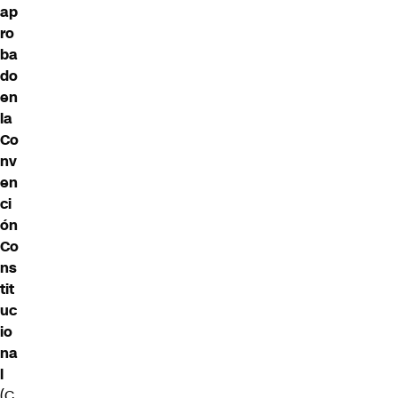
ap
ro
ba
do
en
la
Co
nv
en
ci
ón
Co
ns
tit
uc
io
na
l
(C