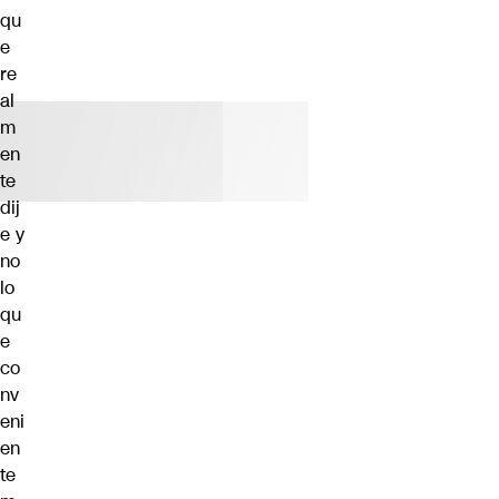
qu
e
re
al
m
en
te
dij
e y
no
lo
qu
e
co
nv
eni
en
te