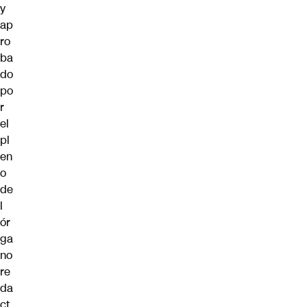
y
ap
ro
ba
do
po
r
el
pl
en
o
de
l
ór
ga
no
re
da
ct