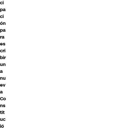
ci
pa
ci
ón
pa
ra
es
cri
bir
un
a
nu
ev
a
Co
ns
tit
uc
ió