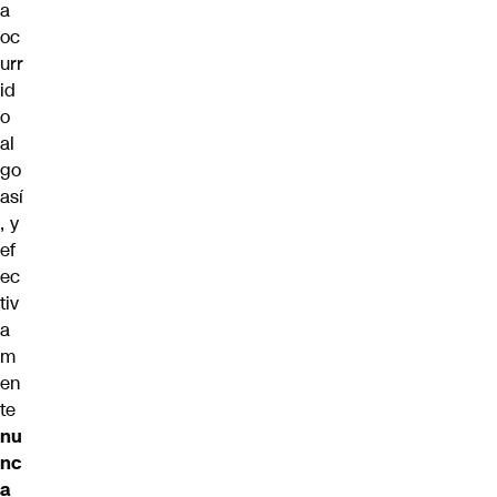
a
oc
urr
id
o
al
go
así
, y
ef
ec
tiv
a
m
en
te
nu
nc
a