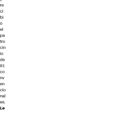
re
ci
bi
ó
el
pa
tro
cin
io
de
81
co
nv
en
cio
nal
es.
Le