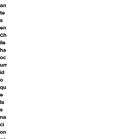
an
te
s
en
Ch
ile
ha
oc
urr
id
o
qu
e
la
s
na
ci
on