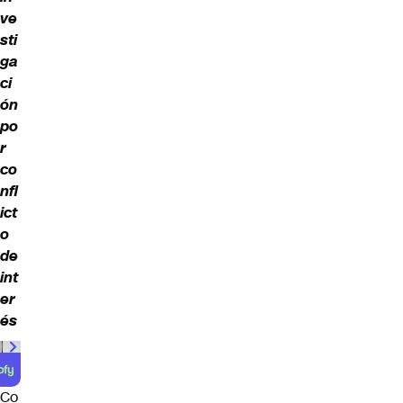
ve
sti
ga
ci
ón
po
r
co
nfl
ict
o
de
int
er
és
Co