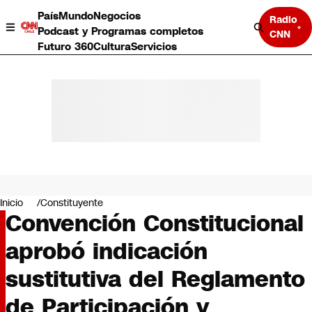
País
Mundo
Negocios
Radio
Podcast y Programas completos
CNN
Futuro 360
Cultura
Servicios
País
Mundo
Negocios
Inicio
Constituyente
Convención Constitucional
Deportes
Programas completos
aprobó indicación
Cultura
Servicios
sustitutiva del Reglamento
Bits
CNN Data
de Participación y
CNN tiempo