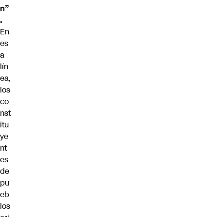
n”
.
En
es
a
lín
ea,
los
co
nst
itu
ye
nt
es
de
pu
eb
los