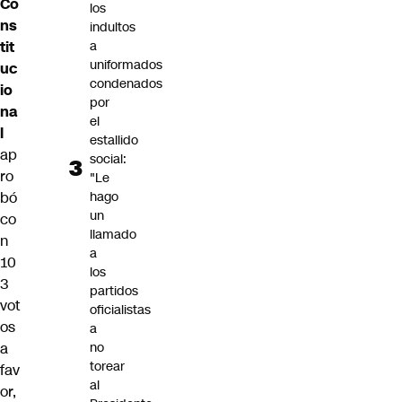
Co
los
ns
indultos
tit
a
uniformados
uc
condenados
io
por
na
el
l
estallido
ap
social:
ro
"Le
bó
hago
un
co
llamado
n
a
10
los
3
partidos
vot
oficialistas
os
a
a
no
torear
fav
al
or,