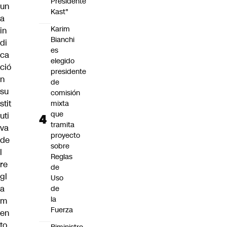
Presidente
un
Kast"
a
Karim
in
Bianchi
di
es
ca
elegido
ció
presidente
n
de
su
comisión
stit
mixta
que
uti
tramita
va
proyecto
de
sobre
l
Reglas
re
de
gl
Uso
a
de
la
m
Fuerza
en
to