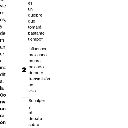
es
vie
un
rn
quiebre
es,
que
y
tomará
de
bastante
tiempo"
m
an
Influencer
er
mexicano
a
muere
baleado
iné
durante
dit
transmisión
a,
en
la
vivo
Co
Schalper
nv
y
en
el
ci
debate
ón
sobre