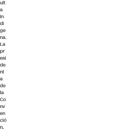
ult
a
In
dí
ge
na.
La
pr
esi
de
nt
a
de
la
Co
nv
en
ció
n,