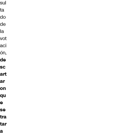
sul
ta
do
de
la
vot
aci
ón,
de
sc
art
ar
on
qu
e
se
tra
tar
a