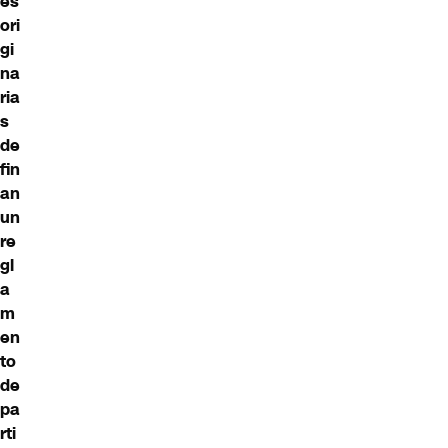
es
ori
gi
na
ria
s
de
fin
an
un
re
gl
a
m
en
to
de
pa
rti