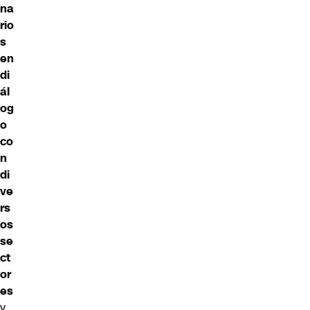
na
rio
s
en
di
ál
og
o
co
n
di
ve
rs
os
se
ct
or
es
y