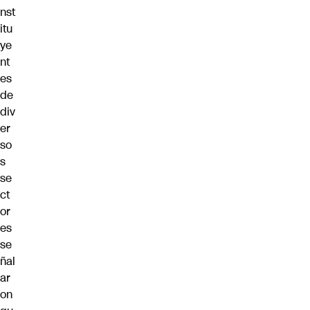
nst
itu
ye
nt
es
de
div
er
so
s
se
ct
or
es
se
ñal
ar
on