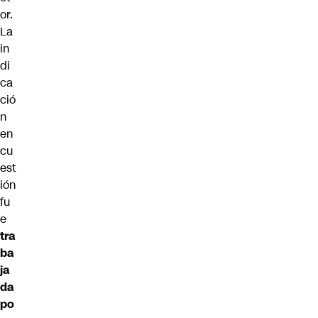
or.
La
in
di
ca
ció
n
en
cu
est
ión
fu
e
tra
ba
ja
da
po