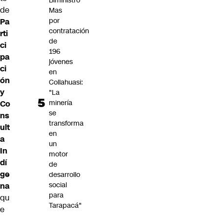
Biministro
de
Mas
por
Pa
contratación
rti
de
ci
196
pa
jóvenes
ci
en
ón
Collahuasi:
y
"La
minería
Co
se
ns
transforma
ult
en
a
un
In
motor
dí
de
ge
desarrollo
social
na
para
qu
Tarapacá"
e