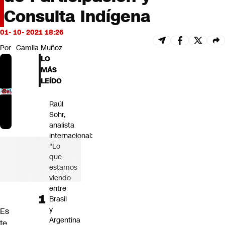
Futuro 360
Consulta Indígena
Opinión
01- 10- 2021 18:26
Por
Camila Muñoz
LO
MÁS
LEÍDO
Raúl
Sohr,
analista
internacional:
"Lo
que
estamos
viendo
entre
Brasil
y
Es
Argentina
te