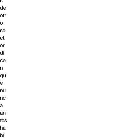
s
de
otr
o
se
ct
or
di
ce
n
qu
e
nu
nc
a
an
tes
ha
bí