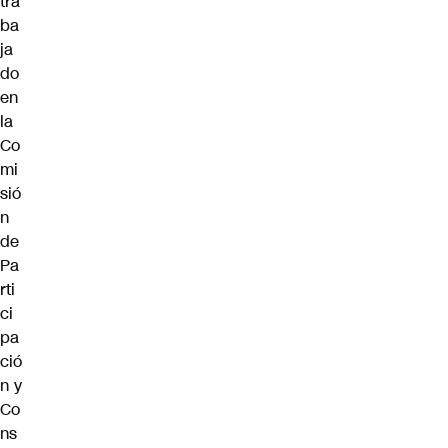
tra
ba
ja
do
en
la
Co
mi
sió
n
de
Pa
rti
ci
pa
ció
n y
Co
ns