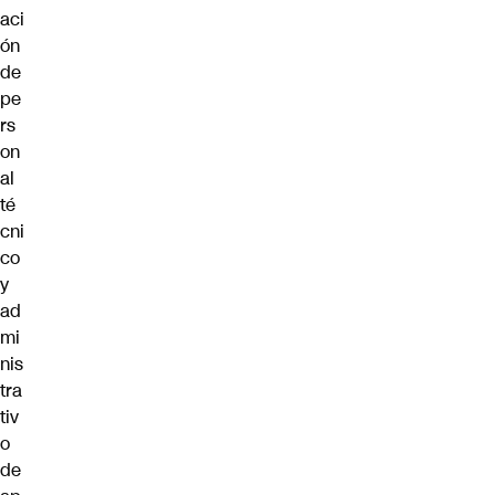
aci
ón
de
pe
rs
on
al
té
cni
co
y
ad
mi
nis
tra
tiv
o
de