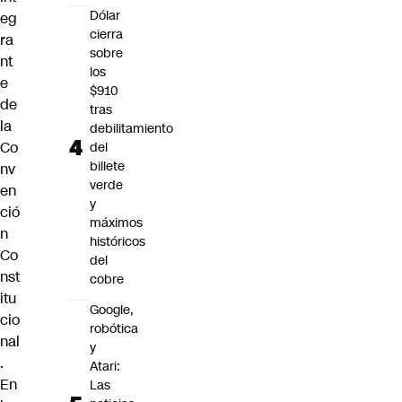
Dólar
eg
cierra
ra
sobre
nt
los
e
$910
de
tras
la
debilitamiento
Co
del
billete
nv
verde
en
y
ció
máximos
n
históricos
Co
del
nst
cobre
itu
Google,
cio
robótica
nal
y
.
Atari:
En
Las