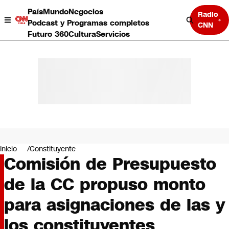
País
Mundo
Negocios
Radio
Podcast y Programas completos
CNN
Futuro 360
Cultura
Servicios
País
Mundo
Negocios
Inicio
Constituyente
Comisión de Presupuesto
Deportes
Programas completos
de la CC propuso monto
Cultura
Servicios
para asignaciones de las y
Bits
CNN Data
los constituyentes
CNN tiempo