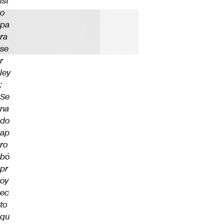
ist
o
pa
ra
se
r
ley
:
Se
na
do
ap
ro
bó
pr
oy
ec
to
qu