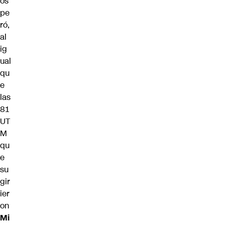
os
pe
ró,
al
ig
ual
qu
e
las
81
UT
M
qu
e
su
gir
ier
on
Mi