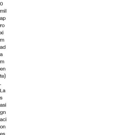
0
mil
ap
ro
xi
m
ad
a
m
en
te)
.
La
s
asi
gn
aci
on
es