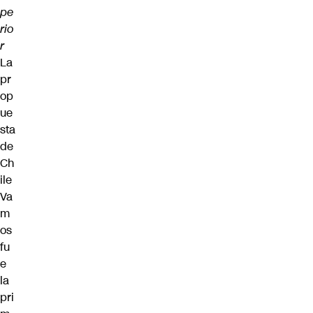
pe
rio
r
La
pr
op
ue
sta
de
Ch
ile
Va
m
os
fu
e
la
pri