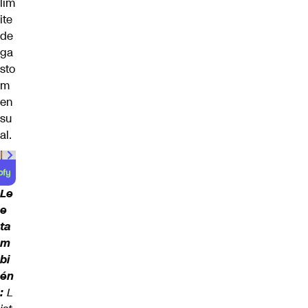
lím
ite
de
ga
sto
m
en
su
al.
00:00
/
00:59
Le
e
ta
m
bi
én
:
L