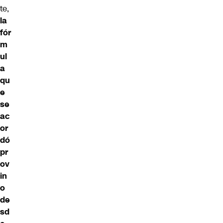
te,
la
fór
m
ul
a
qu
e
se
ac
or
dó
pr
ov
in
o
de
sd