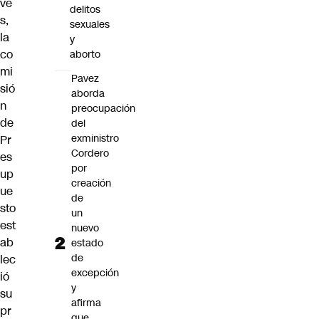
ve
delitos
s,
sexuales
la
y
co
aborto
mi
Pavez
sió
aborda
n
preocupación
de
del
exministro
Pr
Cordero
es
por
up
creación
ue
de
sto
un
est
nuevo
ab
estado
de
lec
excepción
ió
y
su
afirma
pr
que