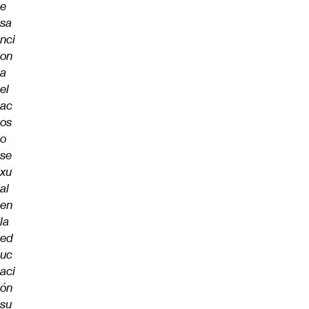
e
sa
nci
on
a
el
ac
os
o
se
xu
al
en
la
ed
uc
aci
ón
su