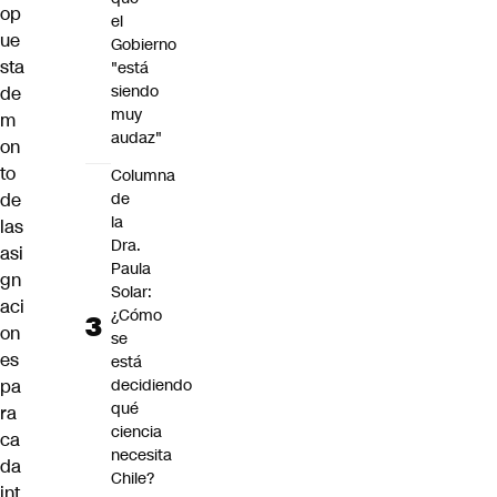
op
el
ue
Gobierno
sta
"está
siendo
de
muy
m
audaz"
on
to
Columna
de
de
la
las
Dra.
asi
Paula
gn
Solar:
aci
¿Cómo
on
se
es
está
pa
decidiendo
qué
ra
ciencia
ca
necesita
da
Chile?
int