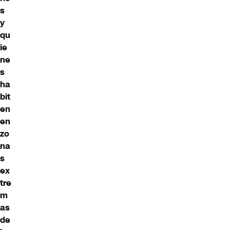
s
y
qu
ie
ne
s
ha
bit
en
en
zo
na
s
ex
tre
m
as
de