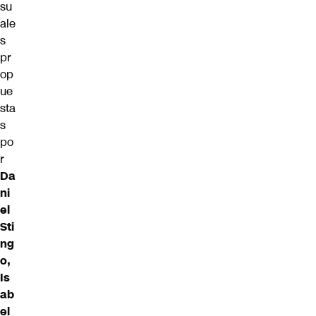
su
ale
s
pr
op
ue
sta
s
po
r
Da
ni
el
Sti
ng
o,
Is
ab
el