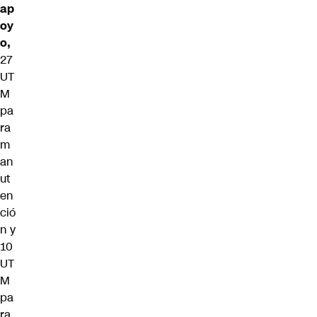
ap
oy
o,
27
UT
M
pa
ra
m
an
ut
en
ció
n y
10
UT
M
pa
ra