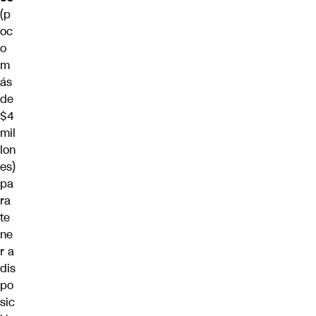
(p
oc
o
m
ás
de
$4
mil
lon
es)
pa
ra
te
ne
r a
dis
po
sic