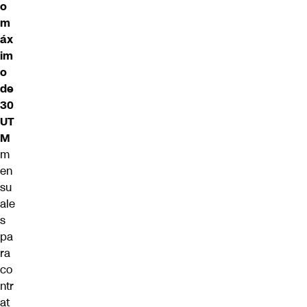
o
m
áx
im
o
de
30
UT
M
m
en
su
ale
s
pa
ra
co
ntr
at