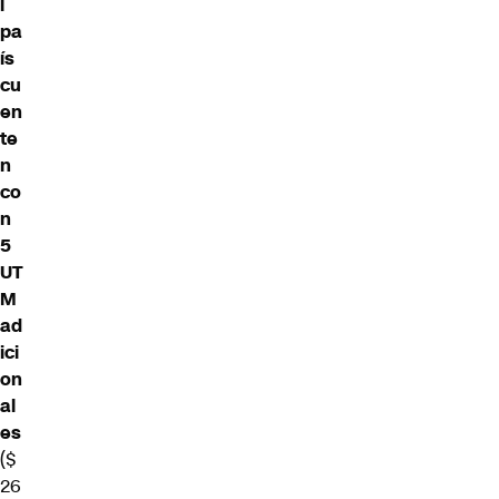
l
pa
ís
cu
en
te
n
co
n
5
UT
M
ad
ici
on
al
es
($
26