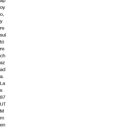
ap
oy
o,
y
re
sul
tó
re
ch
az
ad
a.
La
s
87
UT
M
m
en