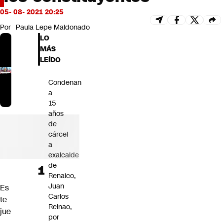
Futuro 360
05- 08- 2021 20:25
Opinión
Por
Paula Lepe Maldonado
LO
MÁS
LEÍDO
Condenan
a
15
años
de
cárcel
a
exalcalde
de
Renaico,
Juan
Es
Carlos
te
Reinao,
jue
por