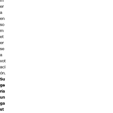
m
er
a
en
so
m
et
er
se
a
vot
aci
ón.
Su
ge
ría
un
ga
st