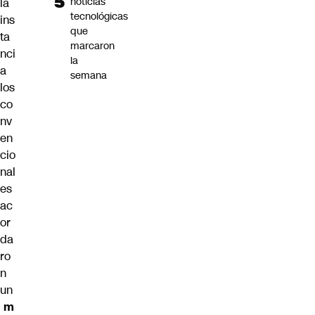
noticias
la
tecnológicas
ins
que
ta
marcaron
nci
la
a
semana
los
co
nv
en
cio
nal
es
ac
or
da
ro
n
un
m