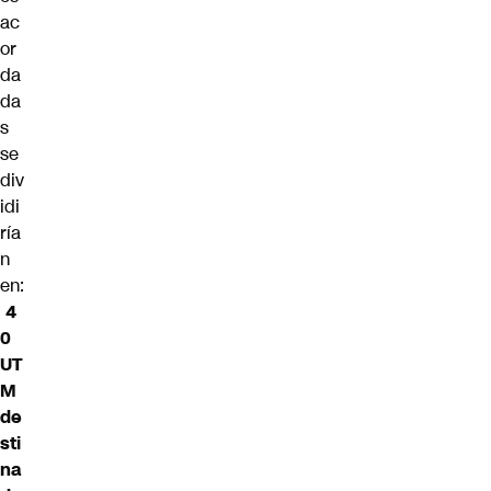
ac
or
da
da
s
se
div
idi
ría
n
en:
4
0
UT
M
de
sti
na