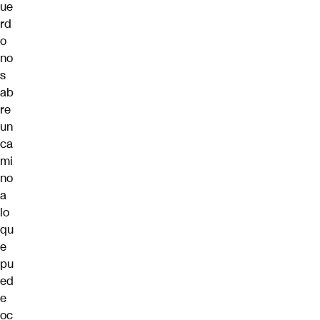
ue
rd
o
no
s
ab
re
un
ca
mi
no
a
lo
qu
e
pu
ed
e
oc