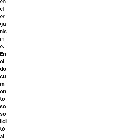
en
el
or
ga
nis
m
o.
En
el
do
cu
m
en
to
se
so
lici
tó
al