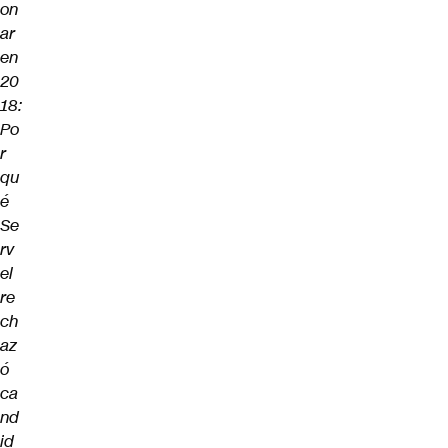
on
ar
en
20
18:
Po
r
qu
é
Se
rv
el
re
ch
az
ó
ca
nd
id