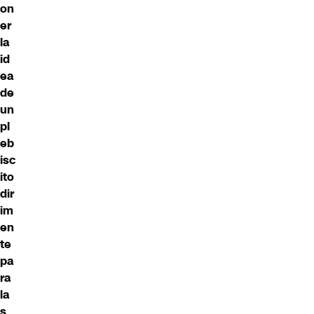
on
er
la
id
ea
de
un
pl
eb
isc
ito
dir
im
en
te
pa
ra
la
s