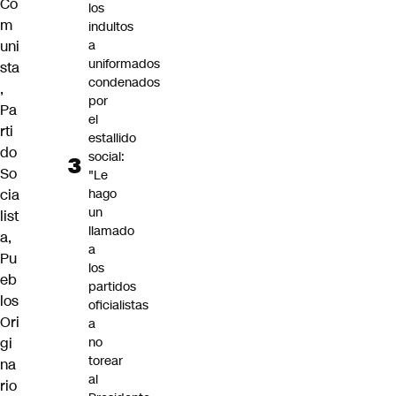
Co
los
m
indultos
uni
a
uniformados
sta
condenados
,
por
Pa
el
rti
estallido
do
social:
So
"Le
cia
hago
un
list
llamado
a,
a
Pu
los
eb
partidos
los
oficialistas
Ori
a
gi
no
torear
na
al
rio