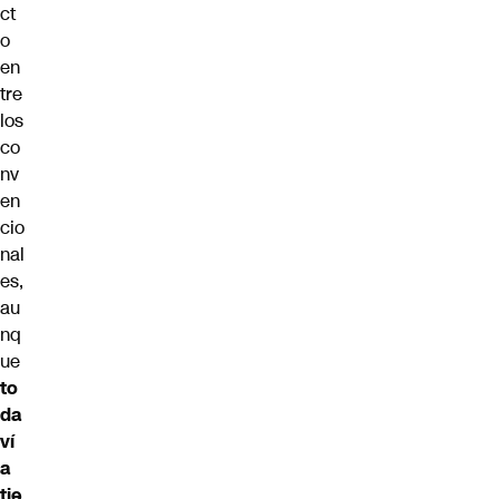
ct
o
en
tre
los
co
nv
en
cio
nal
es,
au
nq
ue
to
da
ví
a
tie