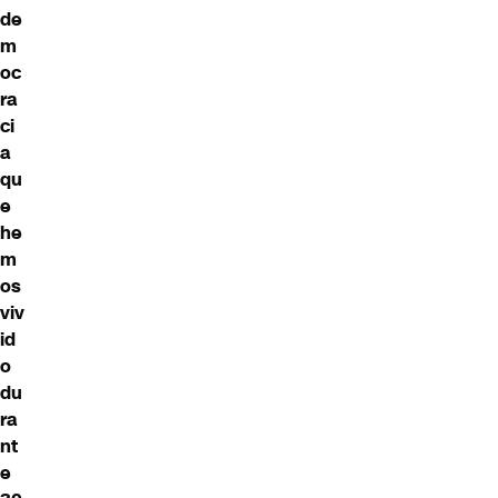
de
m
oc
ra
ci
a
qu
e
he
m
os
viv
id
o
du
ra
nt
e