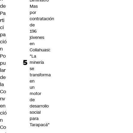
Biministro
de
Mas
por
Pa
contratación
rti
de
ci
196
pa
jóvenes
ció
en
n
Collahuasi:
Po
"La
minería
pu
se
lar
transforma
de
en
la
un
Co
motor
nv
de
en
desarrollo
social
ció
para
n
Tarapacá"
Co