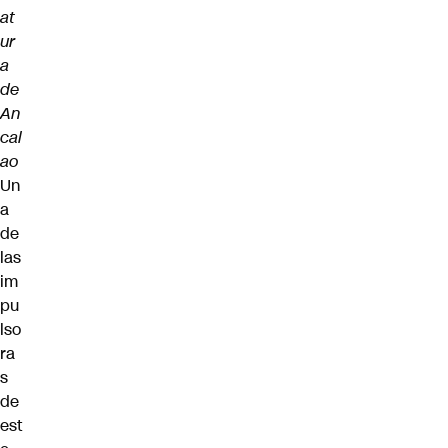
at
ur
a
de
An
cal
ao
Un
a
de
las
im
pu
lso
ra
s
de
est