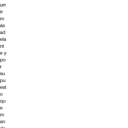
urr
ir
m
ás
ad
ela
nt
e y
po
r
su
pu
est
o
qu
e
m
an