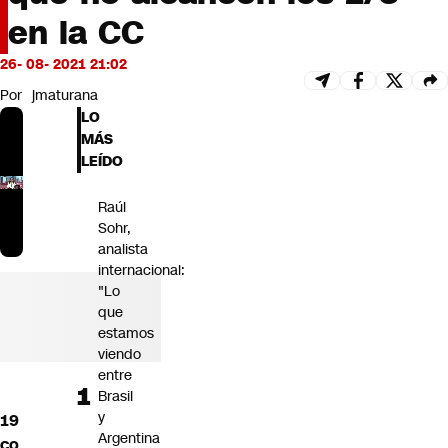
Futuro 360
en la CC
Opinión
26- 08- 2021 21:02
Por
jmaturana
LO
MÁS
LEÍDO
Raúl
Sohr,
analista
internacional:
"Lo
que
estamos
viendo
entre
Brasil
y
19
Argentina
co