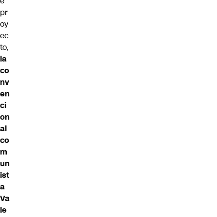
e
pr
oy
ec
to,
la
co
nv
en
ci
on
al
co
m
un
ist
a
Va
le