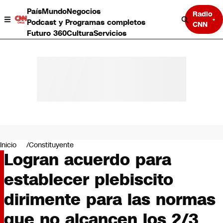
País
Mundo
Negocios
Radio
Podcast y Programas completos
CNN
Futuro 360
Cultura
Servicios
País
Mundo
Negocios
Inicio
Constituyente
Logran acuerdo para
Deportes
Programas completos
establecer plebiscito
Cultura
Servicios
dirimente para las normas
Bits
CNN Data
que no alcancen los 2/3
CNN tiempo