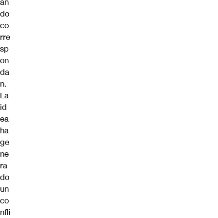
an
do
co
rre
sp
on
da
n.
La
id
ea
ha
ge
ne
ra
do
un
co
nfli