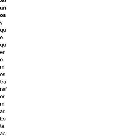
30
añ
os
y
qu
e
qu
er
e
m
os
tra
nsf
or
m
ar.
Es
te
ac