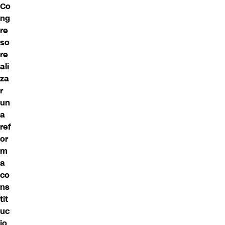
Co
ng
re
so
re
ali
za
r
un
a
ref
or
m
a
co
ns
tit
uc
io