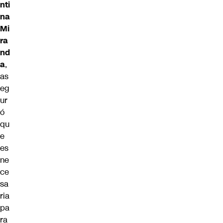
nti
na
Mi
ra
nd
a
,
as
eg
ur
ó
qu
e
es
ne
ce
sa
ria
pa
ra