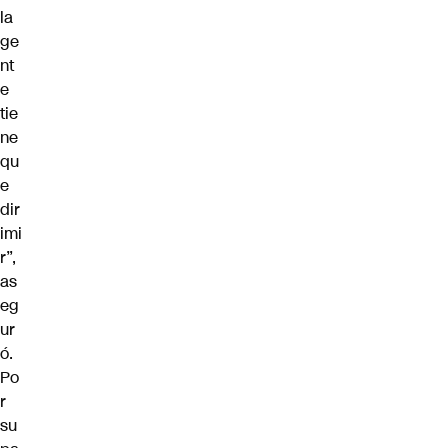
la
ge
nt
e
tie
ne
qu
e
dir
imi
r”,
as
eg
ur
ó.
Po
r
su