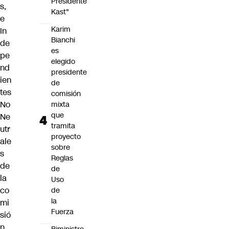
Presidente
s,
Kast"
e
Karim
In
Bianchi
de
es
pe
elegido
nd
presidente
ien
de
tes
comisión
No
mixta
que
Ne
tramita
utr
proyecto
ale
sobre
s
Reglas
de
de
la
Uso
co
de
la
mi
Fuerza
sió
n