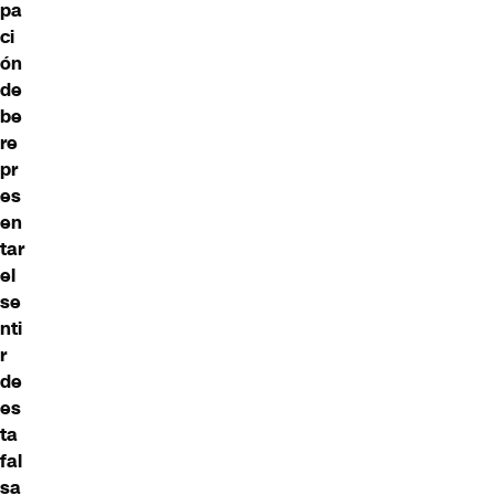
pa
ci
ón
de
be
re
pr
es
en
tar
el
se
nti
r
de
es
ta
fal
sa