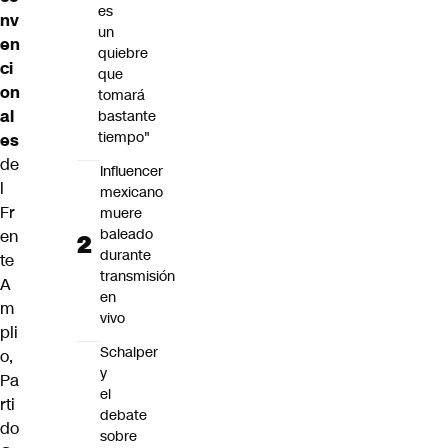
es
nv
un
en
quiebre
ci
que
on
tomará
al
bastante
tiempo"
es
de
Influencer
l
mexicano
Fr
muere
baleado
en
durante
te
transmisión
A
en
m
vivo
pli
Schalper
o,
y
Pa
el
rti
debate
do
sobre