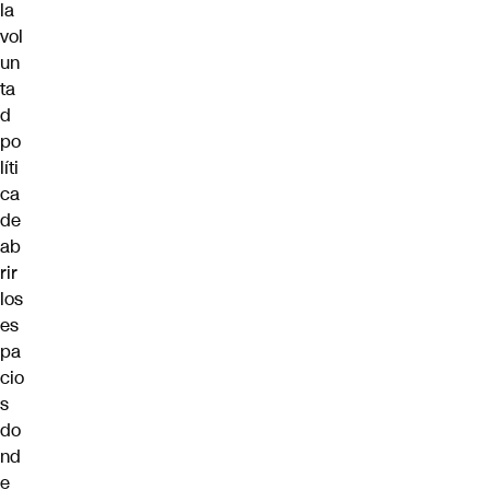
la
vol
un
ta
d
po
líti
ca
de
ab
rir
los
es
pa
cio
s
do
nd
e