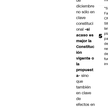
de
m
diciembre
"S
no sólo en
Fa
clave
C
constituci
SII
la
onal
–si
pl
acaso es
pa
mejor la
de
Constituc
ne
ión
d
vigente o
fu
la
ir
propuest
a-
sino
que
también
en clave
de
efectos en