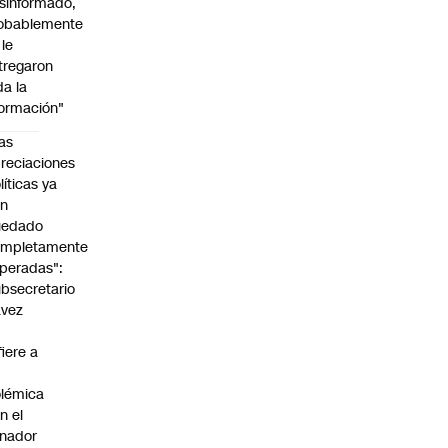
sinformado,
obablemente
 le
tregaron
da la
formación"
as
reciaciones
líticas ya
an
uedado
ompletamente
peradas":
bsecretario
avez
fiere a
lémica
n el
nador