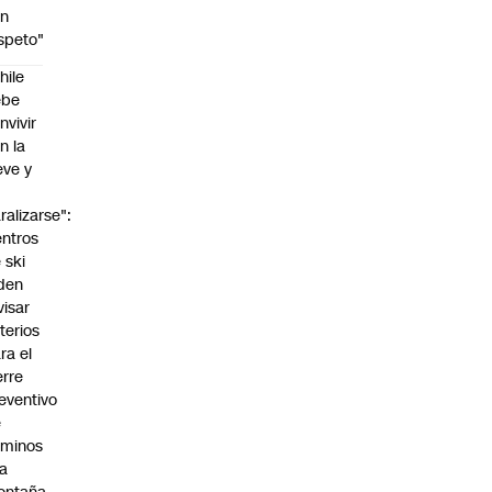
on
speto"
hile
ebe
nvivir
n la
eve y
o
ralizarse":
ntros
 ski
den
visar
iterios
ra el
erre
eventivo
e
aminos
la