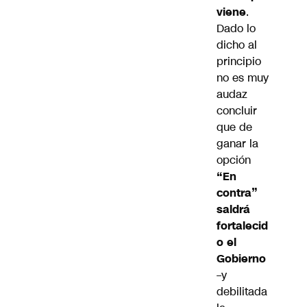
viene
.
Dado lo
dicho al
principio
no es muy
audaz
concluir
que de
ganar la
opción
“En
contra”
saldrá
fortalecid
o el
Gobierno
–y
debilitada