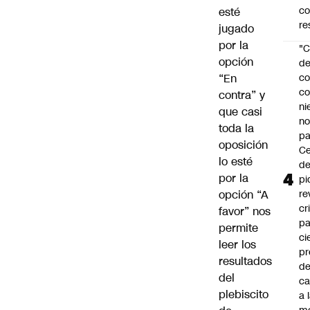
c
esté
re
jugado
por la
"C
opción
d
“En
co
co
contra” y
ni
que casi
n
toda la
pa
oposición
Ce
lo esté
de
por la
pi
opción “A
re
cr
favor” nos
pa
permite
ci
leer los
pr
resultados
d
del
c
plebiscito
a 