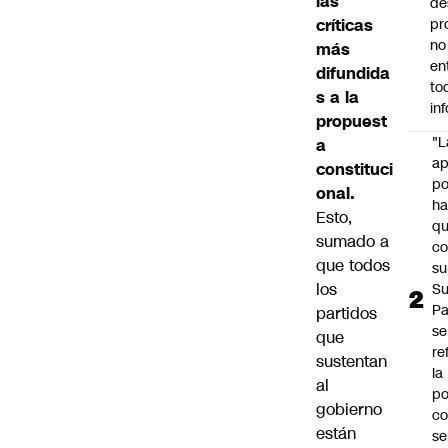
las
de
críticas
pr
no
más
en
difundida
to
s a la
in
propuest
"L
a
ap
constituci
po
onal.
h
Esto,
q
sumado a
c
que todos
su
los
Su
P
partidos
se
que
re
sustentan
la
al
po
gobierno
co
están
se