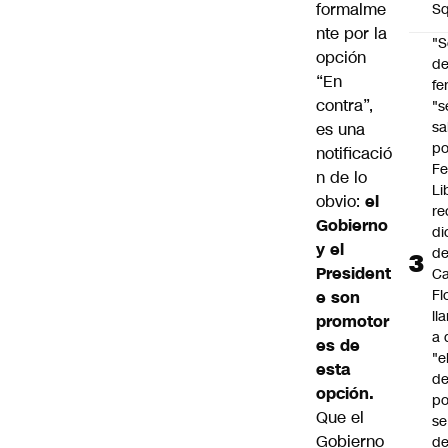
formalme
Sq
nte por la
"S
opción
d
“En
fe
contra”,
"s
sa
es una
po
notificació
Fe
n de lo
Li
obvio:
el
re
Gobierno
di
y el
d
President
Ca
Fl
e son
ll
promotor
a 
es de
"e
esta
d
opción.
po
Que el
se
Gobierno
de