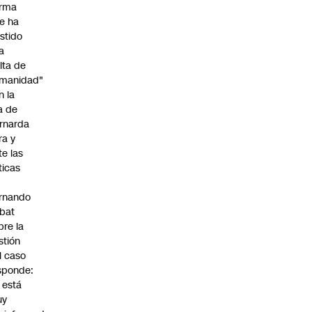
irma
e ha
istido
a
alta de
manidad"
n la
ja de
rnarda
ra y
te las
íticas
rnando
bat
bre la
stión
l caso
sponde:
l está
uy