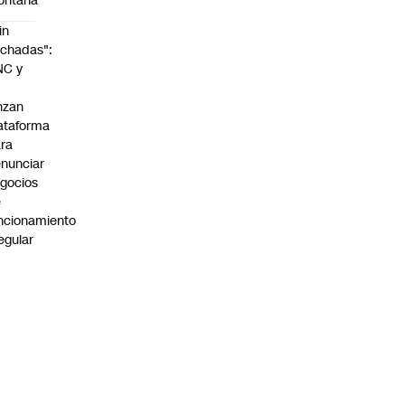
ontaña
in
chadas":
NC y
nzan
ataforma
ra
nunciar
gocios
e
ncionamiento
regular