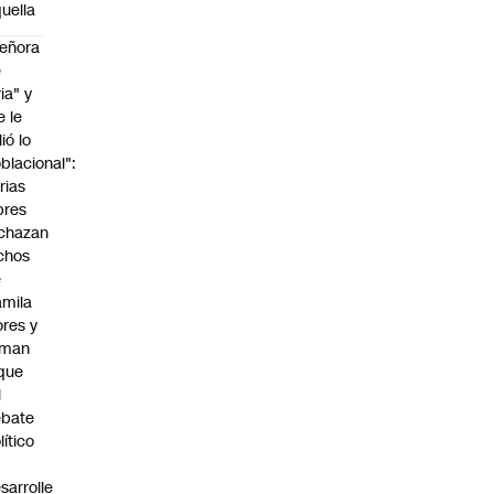
uella
eñora
e
ria" y
e le
lió lo
blacional":
rias
bres
chazan
chos
e
mila
ores y
aman
que
l
ebate
lítico
sarrolle