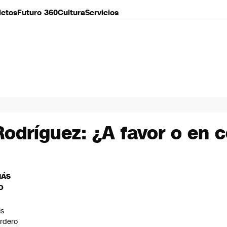
letos
Futuro 360
Cultura
Servicios
dríguez: ¿A favor o en c
MÁS
O
is
rdero