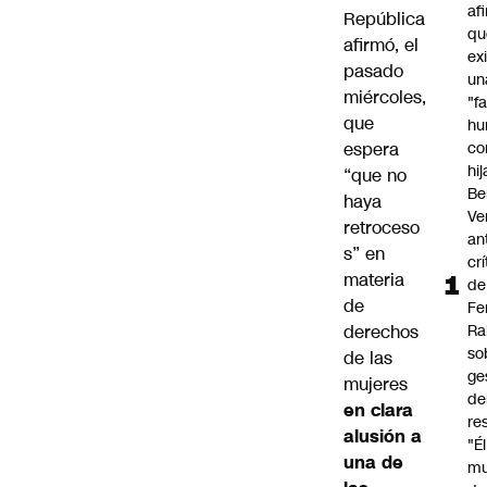
af
República
qu
afirmó, el
ex
pasado
un
miércoles,
"f
que
hu
espera
co
hi
“que no
Be
haya
Ve
retroceso
an
s” en
cr
materia
de
de
Fe
derechos
Ra
so
de las
ge
mujeres
de
en clara
re
alusión a
"É
una de
m