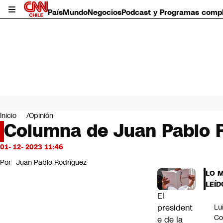
País
Mundo
Negocios
Podcast y Programas comp
País
Mundo
Inicio
Opinión
Negocios
Columna de Juan Pablo Ro
Deportes
Programas completos
01- 12- 2023 11:46
Cultura
Por
Juan Pablo Rodríguez
Servicios
LO 
Bits
LEÍD
CNN Data
El
CNN tiempo
president
Lu
Futuro 360
Co
e de la
Opinión