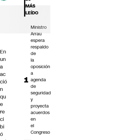
Futuro 360
MÁS
Opinión
LEÍDO
Ministro
Arrau
espera
respaldo
En
de
un
la
a
oposición
a
ac
agenda
ció
de
n
seguridad
qu
y
e
proyecta
re
acuerdos
ci
en
el
bi
Congreso
ó