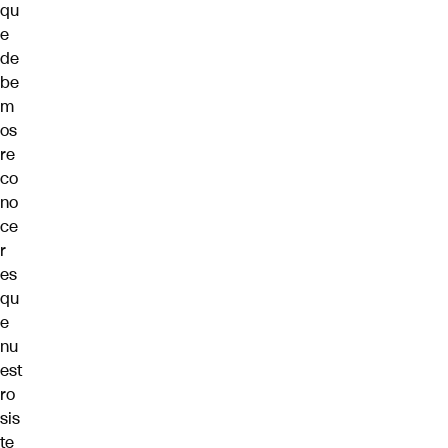
qu
e
de
be
m
os
re
co
no
ce
r
es
qu
e
nu
est
ro
sis
te