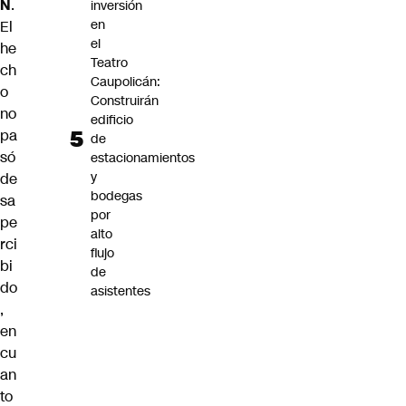
N
.
inversión
en
El
el
he
Teatro
ch
Caupolicán:
o
Construirán
no
edificio
pa
de
só
estacionamientos
y
de
bodegas
sa
por
pe
alto
rci
flujo
bi
de
do
asistentes
,
en
cu
an
to