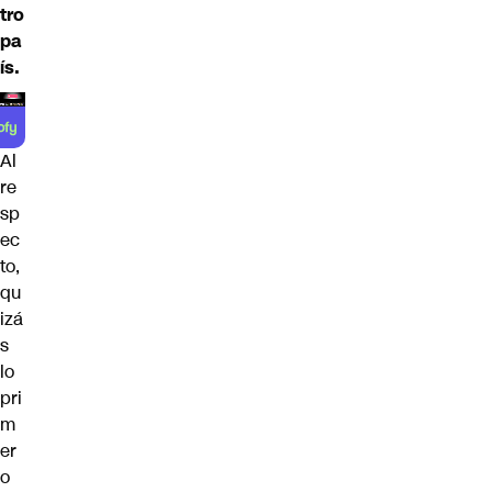
tro
pa
ís.
Al
re
sp
ec
to,
qu
izá
s
lo
pri
m
er
o