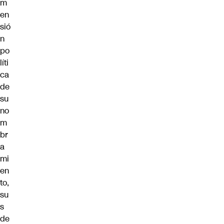
m
en
sió
n
po
líti
ca
de
su
no
m
br
a
mi
en
to,
su
s
de