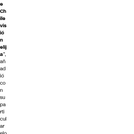
e
Ch
ile
vis
ió
n
elij
a
”,
añ
ad
ió
co
n
su
pa
rti
cul
ar
elo