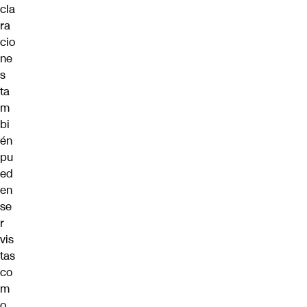
cla
ra
cio
ne
s
ta
m
bi
én
pu
ed
en
se
r
vis
tas
co
m
o