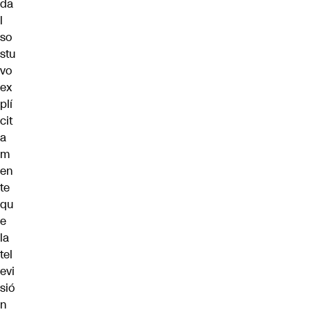
da
l
so
stu
vo
ex
plí
cit
a
m
en
te
qu
e
la
tel
evi
sió
n