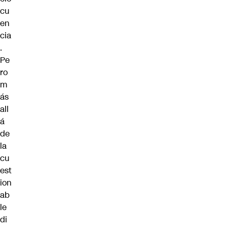
cu
en
cia
.
Pe
ro
m
ás
all
á
de
la
cu
est
ion
ab
le
di