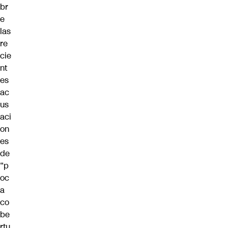
br
e
las
re
cie
nt
es
ac
us
aci
on
es
de
“p
oc
a
co
be
rtu