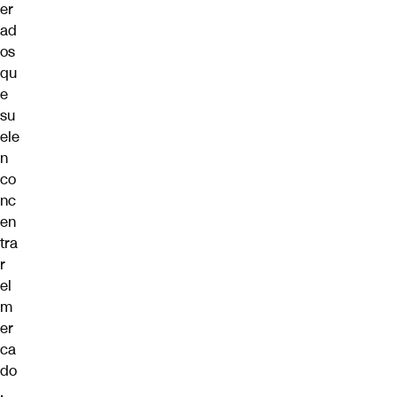
er
ad
os
qu
e
su
ele
n
co
nc
en
tra
r
el
m
er
ca
do
.