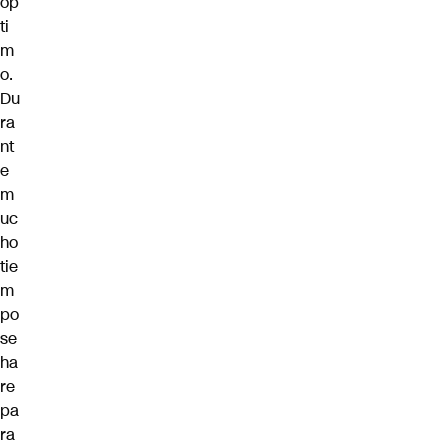
óp
ti
m
o.
Du
ra
nt
e
m
uc
ho
tie
m
po
se
ha
re
pa
ra