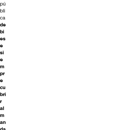
pú
bli
ca
de
bi
es
e
si
e
m
pr
e
cu
bri
r
al
m
an
da