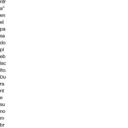
ntr
a”
en
el
pa
sa
do
pl
eb
isc
ito.
Du
ra
nt
e
su
no
m
br