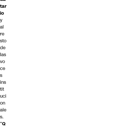
tar
io
y
al
re
sto
de
las
vo
ce
s
ins
tit
uci
on
ale
s.
“
Q