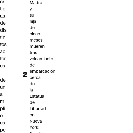
crí
Madre
tic
y
su
as
hija
de
de
dis
cinco
tin
meses
tos
mueren
ac
tras
tor
volcamiento
de
es
embarcación
—
cerca
de
de
un
la
a
Estatua
m
de
pli
Libertad
en
o
Nueva
es
York:
pe