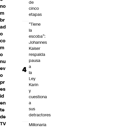
de
no
cinco
m
etapas
br
“Tiene
ad
la
o
escoba”:
co
Johannes
m
Kaiser
o
respalda
pausa
nu
a
ev
la
o
Ley
pr
Karin
es
y
id
cuestiona
en
a
sus
te
detractores
de
TV
Millonaria