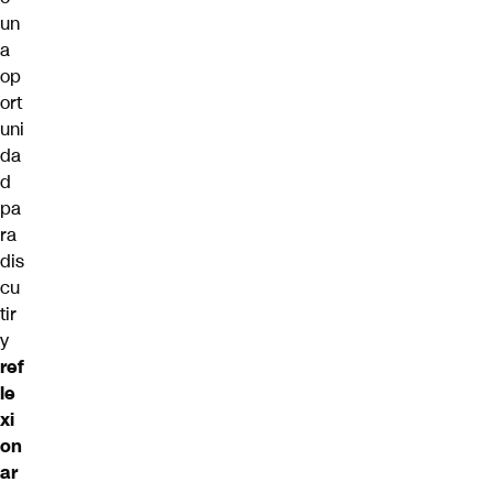
un
a
op
ort
uni
da
d
pa
ra
dis
cu
tir
y
ref
le
xi
on
ar