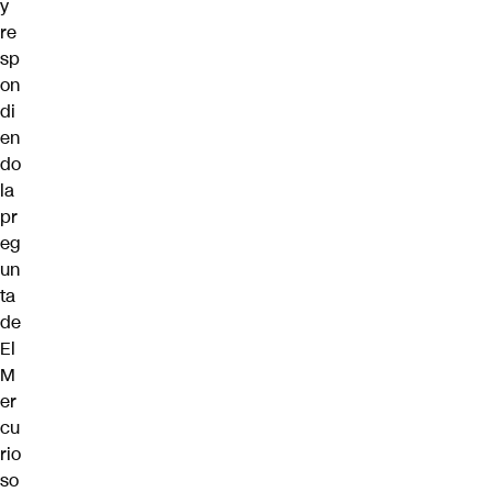
y
re
sp
on
di
en
do
la
pr
eg
un
ta
de
El
M
er
cu
rio
so