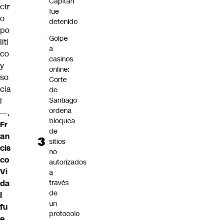
Capitán
ctr
fue
o
detenido
po
Golpe
líti
a
co
casinos
y
online:
so
Corte
cia
de
Santiago
l
ordena
—,
bloquea
Fr
de
an
sitios
cis
no
co
autorizados
Vi
a
través
da
de
l
un
fu
protocolo
e