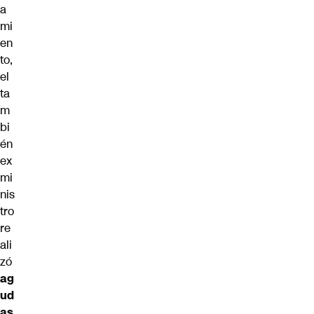
a
mi
en
to,
el
ta
m
bi
én
ex
mi
nis
tro
re
ali
zó
ag
ud
as