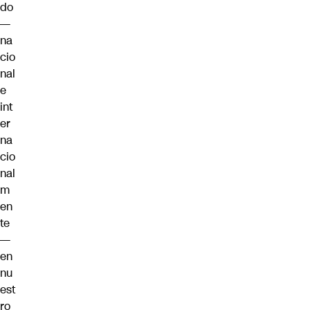
do
—
na
cio
nal
e
int
er
na
cio
nal
m
en
te
—
en
nu
est
ro