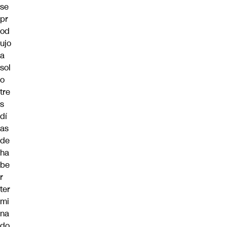
se
pr
od
ujo
a
sol
o
tre
s
dí
as
de
ha
be
r
ter
mi
na
do