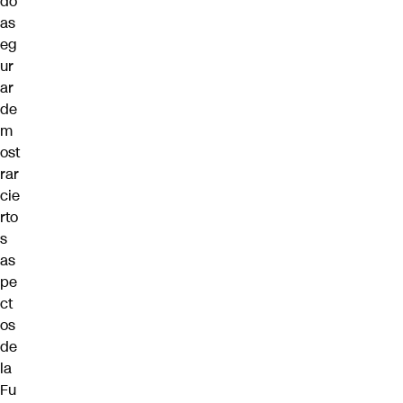
do
as
eg
ur
ar
de
m
ost
rar
cie
rto
s
as
pe
ct
os
de
la
Fu