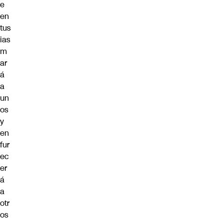
e
en
tus
ias
m
ar
á
a
un
os
y
en
fur
ec
er
á
a
otr
os