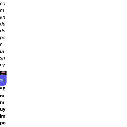
co
m
an
da
da
po
r
Di
sn
ey
“E
ra
m
uy
im
po