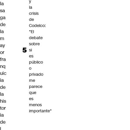
y
la
la
sa
crisis
ga
de
de
Codelco:
la
"El
debate
m
sobre
ay
si
or
es
fra
público
nq
o
uic
privado
ia
me
parece
de
que
la
es
his
menos
tor
importante"
ia
de
l