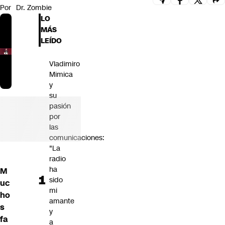
Por
Dr. Zombie
Futuro 360
LO
Opinión
MÁS
LEÍDO
Vladimiro
Mimica
y
su
pasión
por
las
comunicaciones:
"La
radio
ha
M
sido
uc
mi
ho
amante
s
y
fa
a