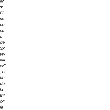
ar
s:
El
as
ce
ns
o
de
Sk
yw
alk
er”
, el
fin
de
la
tril
og
ía