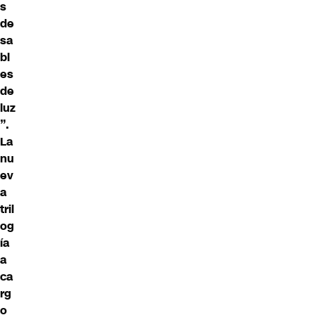
s
de
sa
bl
es
de
luz
”.
La
nu
ev
a
tril
og
ía
a
ca
rg
o