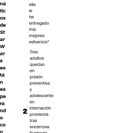
ná
ella
tic
le
he
os
entregado
de
mis
St
mejores
ar
esfuerzos"
W
Tres
ar
adultos
s
quedan
es
en
tá
prisión
n
preventiva
es
y
adolescente
pe
en
ra
internación
nd
provisoria
o
tras
co
encerrona
n