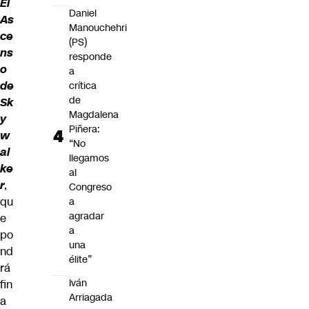
El
Daniel
As
Manouchehri
ce
(PS)
ns
responde
o
a
de
crítica
de
Sk
Magdalena
y
Piñera:
w
“No
al
llegamos
ke
al
r
,
Congreso
qu
a
agradar
e
a
po
una
nd
élite”
rá
Iván
fin
Arriagada
a