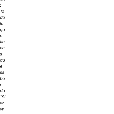
:
To
do
lo
qu
e
tie
ne
s
qu
e
sa
be
r
de
“St
ar
W