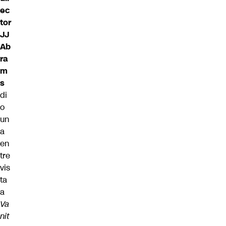
ec
tor
JJ
Ab
ra
m
s
di
o
un
a
en
tre
vis
ta
a
Va
nit