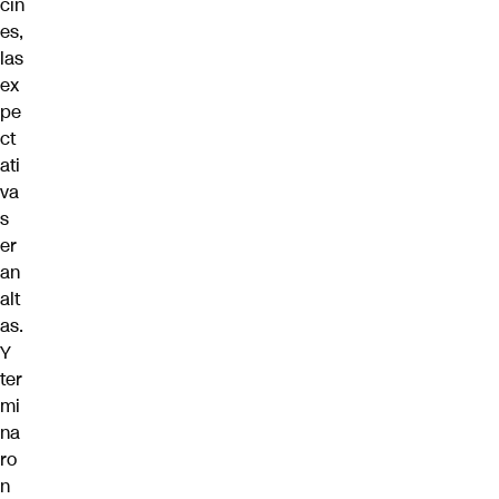
cin
es,
las
ex
pe
ct
ati
va
s
er
an
alt
as.
Y
ter
mi
na
ro
n