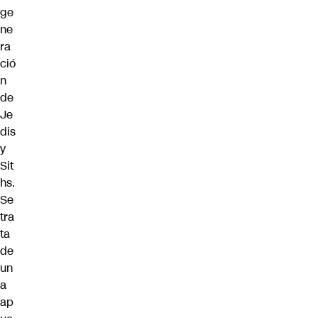
ge
ne
ra
ció
n
de
Je
dis
y
Sit
hs.
Se
tra
ta
de
un
a
ap