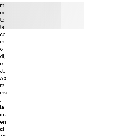
m
en
te,
tal
co
m
o
dij
o
JJ
Ab
ra
ms
,
la
int
en
ci