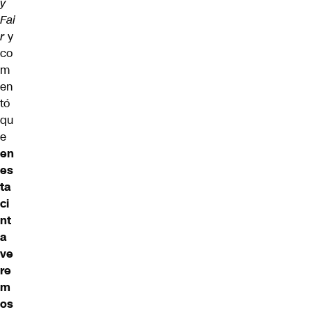
y
Fai
r
y
co
m
en
tó
qu
e
en
es
ta
ci
nt
a
ve
re
m
os