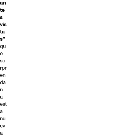
an
te
s
vis
ta
s”
,
qu
e
so
rpr
en
da
n
a
est
a
nu
ev
a