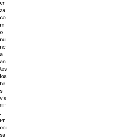
er
za
co
m
o
nu
nc
a
an
tes
los
ha
s
vis
to”
.
Pr
eci
sa