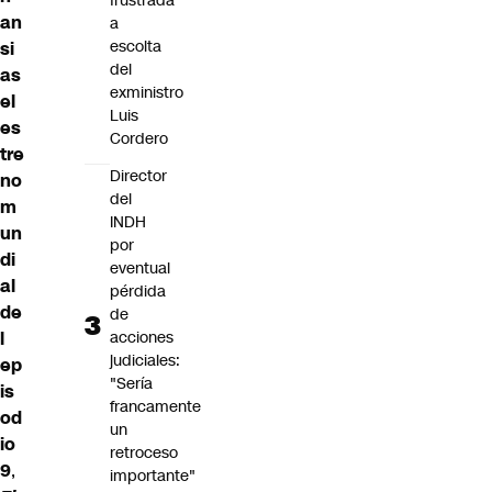
frustrada
an
a
escolta
si
del
as
exministro
el
Luis
es
Cordero
tre
Director
no
del
m
INDH
un
por
di
eventual
al
pérdida
de
de
l
acciones
judiciales:
ep
"Sería
is
francamente
od
un
io
retroceso
9
,
importante"