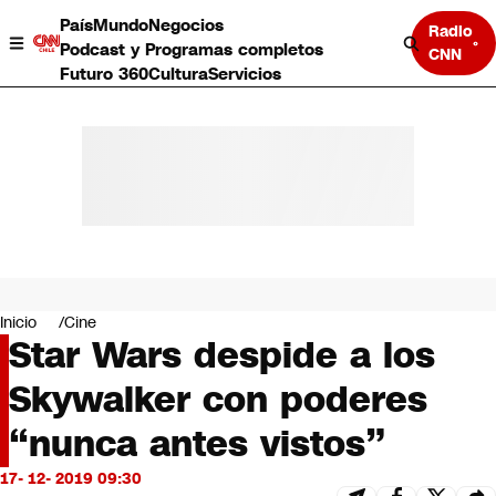
País
Mundo
Negocios
Radio
Podcast y Programas completos
CNN
Futuro 360
Cultura
Servicios
País
Mundo
Negocios
Inicio
Cine
Star Wars despide a los
Deportes
Programas completos
Skywalker con poderes
Cultura
Servicios
“nunca antes vistos”
Bits
CNN Data
17- 12- 2019 09:30
CNN tiempo