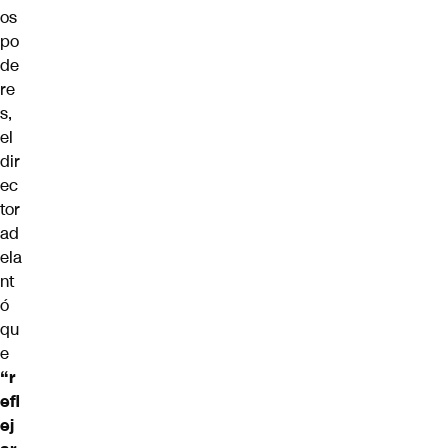
os
po
de
re
s,
el
dir
ec
tor
ad
ela
nt
ó
qu
e
“r
efl
ej