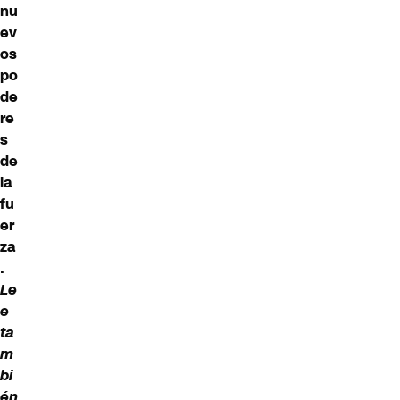
nu
ev
os
po
de
re
s
de
la
fu
er
za
.
Le
e
ta
m
bi
én