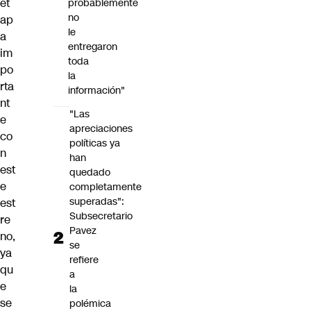
et
probablemente
no
ap
le
a
entregaron
im
toda
po
la
rta
información"
nt
"Las
e
apreciaciones
co
políticas ya
n
han
est
quedado
e
completamente
superadas":
est
Subsecretario
re
Pavez
no,
se
ya
refiere
qu
a
e
la
se
polémica