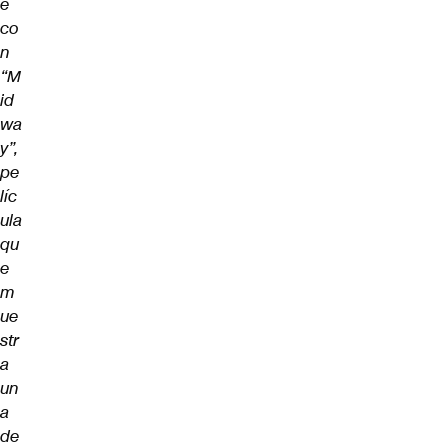
e
co
n
“M
id
wa
y”,
pe
líc
ula
qu
e
m
ue
str
a
un
a
de