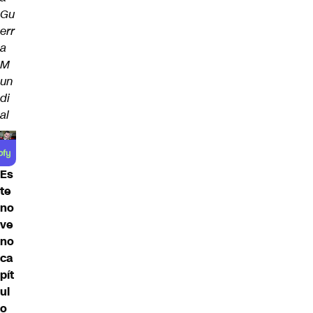
Gu
err
a
M
un
di
al
Es
te
no
ve
no
ca
pít
ul
o