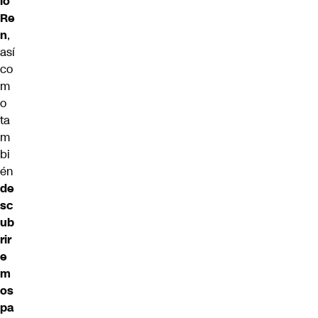
lo
Re
n
,
así
co
m
o
ta
m
bi
én
de
sc
ub
rir
e
m
os
pa