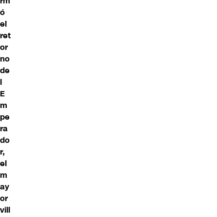
rm
ó
el
ret
or
no
de
l
E
m
pe
ra
do
r,
el
m
ay
or
vill