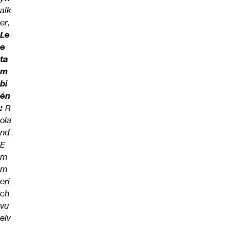
alk
er
,
Le
e
ta
m
bi
én
:
R
ola
nd
E
m
m
eri
ch
vu
elv