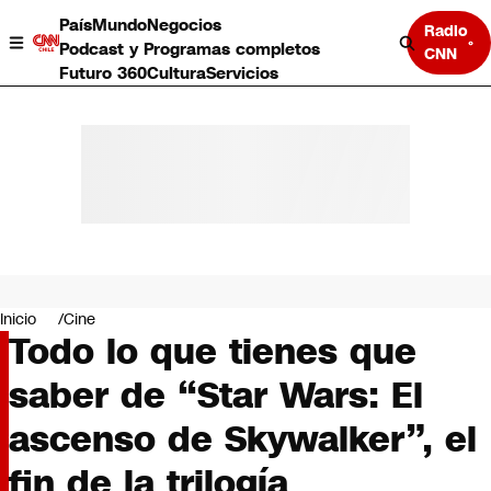
País
Mundo
Negocios
Radio
Podcast y Programas completos
CNN
Futuro 360
Cultura
Servicios
País
Mundo
Negocios
Inicio
Cine
Todo lo que tienes que
Deportes
Programas completos
saber de “Star Wars: El
Cultura
Servicios
ascenso de Skywalker”, el
Bits
CNN Data
fin de la trilogía
CNN tiempo