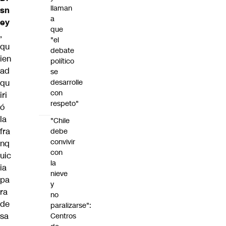
llaman
sn
a
ey
que
,
"el
qu
debate
ien
político
ad
se
qu
desarrolle
con
iri
respeto"
ó
la
"Chile
fra
debe
convivir
nq
con
uic
la
ia
nieve
pa
y
ra
no
de
paralizarse":
sa
Centros