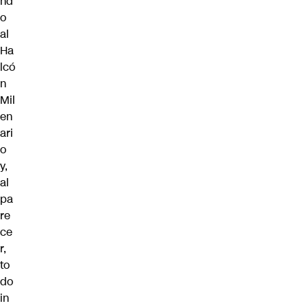
nd
o
al
Ha
lcó
n
Mil
en
ari
o
y,
al
pa
re
ce
r,
to
do
in