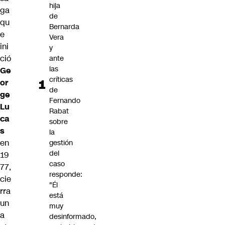
hija
ga
de
qu
Bernarda
e
Vera
ini
y
ció
ante
las
Ge
críticas
or
de
ge
Fernando
Lu
Rabat
ca
sobre
s
la
en
gestión
del
19
caso
77,
responde:
cie
"Él
rra
está
un
muy
a
desinformado,