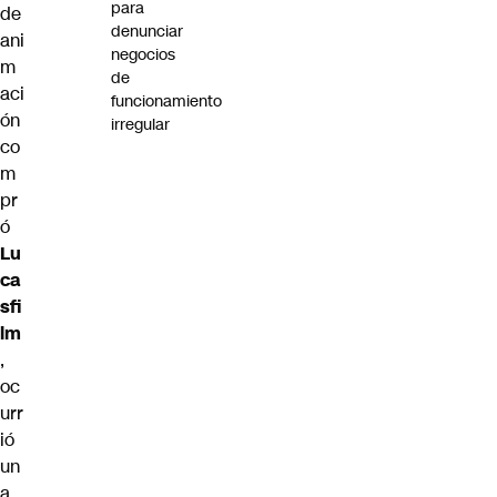
para
de
denunciar
ani
negocios
m
de
aci
funcionamiento
ón
irregular
co
m
pr
ó
Lu
ca
sfi
lm
,
oc
urr
ió
un
a