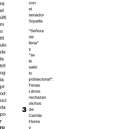
con
rá
el
el
senador
últi
Squella
m
o
"Señora
de
tít
feria"
ulo
y
de
"se
la
le
tril
salió
og
lo
ía
poblacional":
Ferias
pr
Libres
od
rechazan
uci
dichos
da
de
po
Camila
r
Flores
Di
y