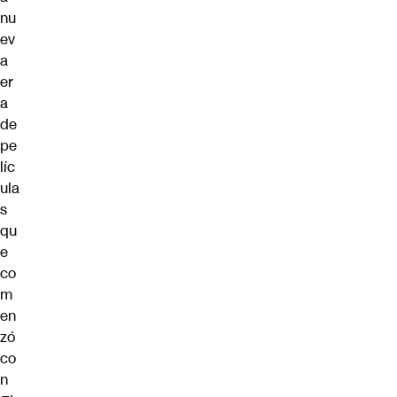
nu
ev
a
er
a
de
pe
líc
ula
s
qu
e
co
m
en
zó
co
n