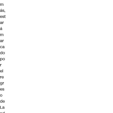
m
ás,
est
ar
á
m
ar
ca
do
po
r
el
re
gr
es
o
de
La