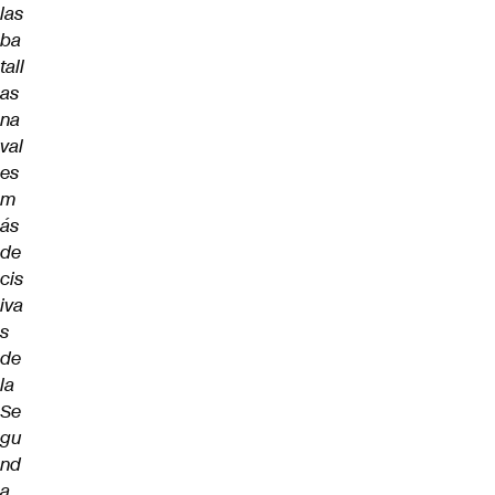
las
ba
tall
as
na
val
es
m
ás
de
cis
iva
s
de
la
Se
gu
nd
a