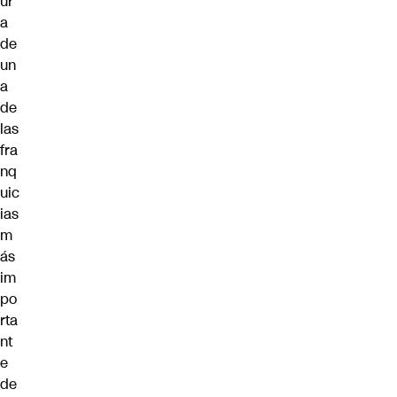
ur
a
de
un
a
de
las
fra
nq
uic
ias
m
ás
im
po
rta
nt
e
de