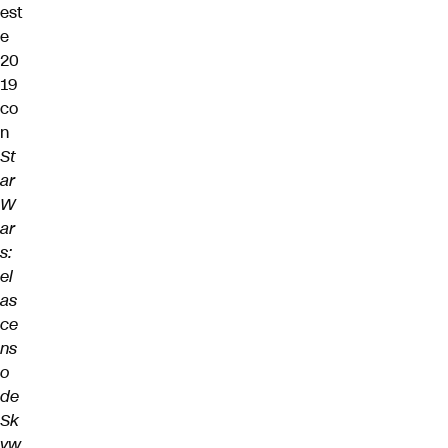
est
e
20
19
co
n
St
ar
W
ar
s:
el
as
ce
ns
o
de
Sk
yw