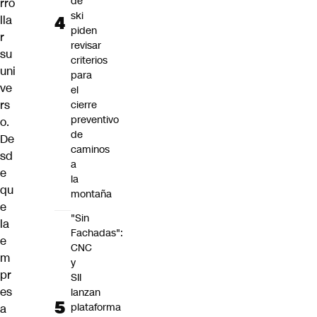
de
rro
ski
lla
piden
r
revisar
su
criterios
uni
para
ve
el
rs
cierre
preventivo
o.
de
De
caminos
sd
a
e
la
qu
montaña
e
"Sin
la
Fachadas":
e
CNC
m
y
pr
SII
es
lanzan
plataforma
a