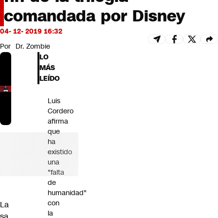
Futuro 360
comandada por Disney
Opinión
04- 12- 2019 16:32
Por
Dr. Zombie
LO
MÁS
LEÍDO
Luis
Cordero
afirma
que
ha
existido
una
"falta
de
humanidad"
con
La
la
sa