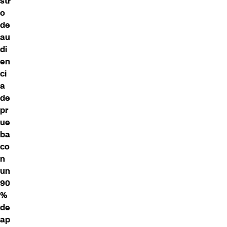
str
o
de
au
di
en
ci
a
de
pr
ue
ba
co
n
un
90
%
de
ap