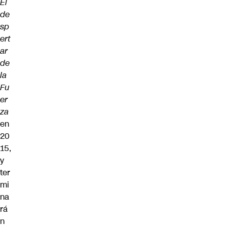
El
de
sp
ert
ar
de
la
Fu
er
za
en
20
15,
y
ter
mi
na
rá
n