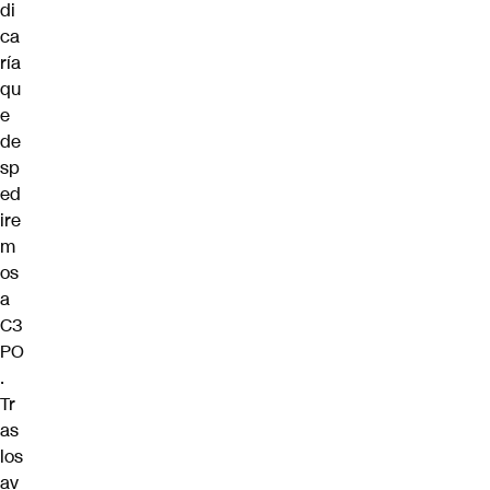
di
ca
ría
qu
e
de
sp
ed
ire
m
os
a
C3
PO
.
Tr
as
los
av