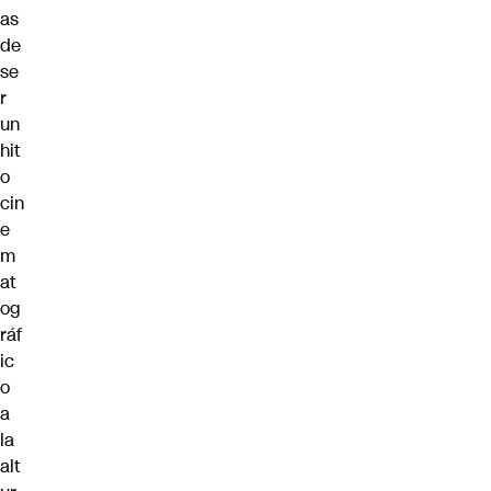
as
de
se
r
un
hit
o
cin
e
m
at
og
ráf
ic
o
a
la
alt