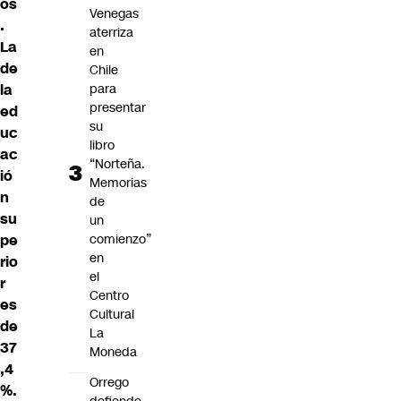
os
Venegas
.
aterriza
La
en
de
Chile
la
para
presentar
ed
su
uc
libro
ac
“Norteña.
ió
Memorias
n
de
su
un
pe
comienzo”
en
rio
el
r
Centro
es
Cultural
de
La
37
Moneda
,4
Orrego
%.