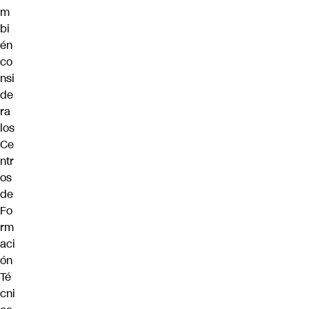
m
bi
én
co
nsi
de
ra
los
Ce
ntr
os
de
Fo
rm
aci
ón
Té
cni