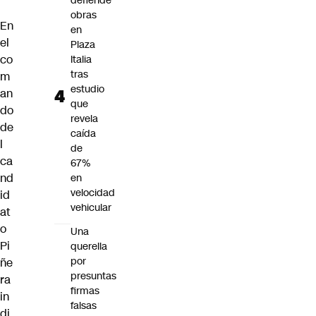
defiende
obras
En
en
el
Plaza
co
Italia
tras
m
estudio
an
que
do
revela
de
caída
l
de
ca
67%
nd
en
velocidad
id
vehicular
at
o
Una
Pi
querella
por
ñe
presuntas
ra
firmas
in
falsas
di