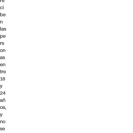
re
ci
be
n
las
pe
rs
on
as
en
tre
18
y
24
añ
os,
y
no
se