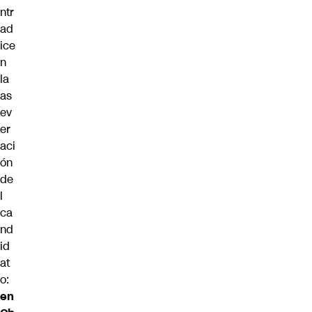
ntr
ad
ice
n
la
as
ev
er
aci
ón
de
l
ca
nd
id
at
o:
en