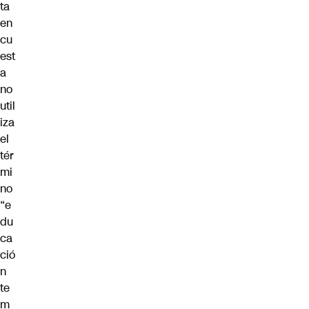
ta
en
cu
est
a
no
util
iza
el
tér
mi
no
“e
du
ca
ció
n
te
m