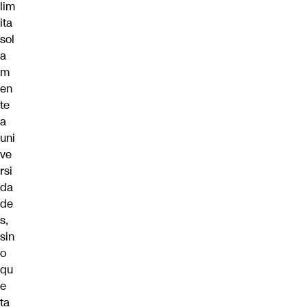
lim
ita
sol
a
m
en
te
a
uni
ve
rsi
da
de
s,
sin
o
qu
e
ta