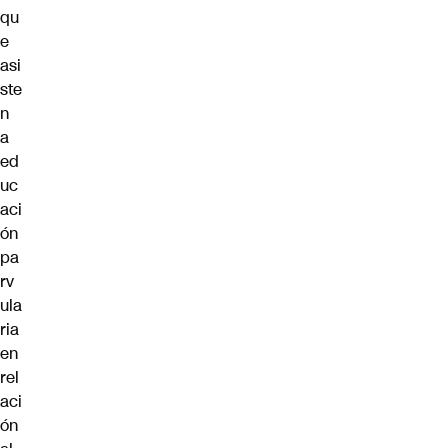
qu
e
asi
ste
n
a
ed
uc
aci
ón
pa
rv
ula
ria
en
rel
aci
ón