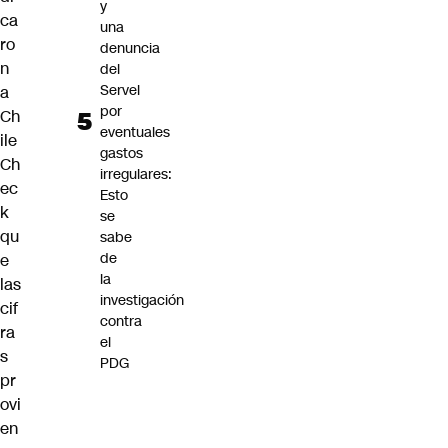
y
ca
una
ro
denuncia
n
del
Servel
a
por
Ch
eventuales
ile
gastos
Ch
irregulares:
ec
Esto
k
se
qu
sabe
de
e
la
las
investigación
cif
contra
ra
el
s
PDG
pr
ovi
en