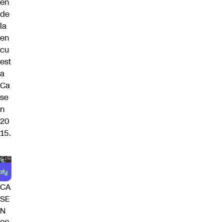
en
de
la
en
cu
est
a
Ca
se
n
20
15.
CA
SE
N