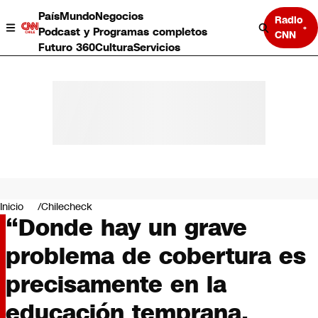
País
Mundo
Negocios
Radio
Podcast y Programas completos
CNN
Futuro 360
Cultura
Servicios
País
Mundo
Negocios
Inicio
Chilecheck
“Donde hay un grave
Deportes
Programas completos
problema de cobertura es
Cultura
Servicios
precisamente en la
Bits
CNN Data
educación temprana.
CNN tiempo