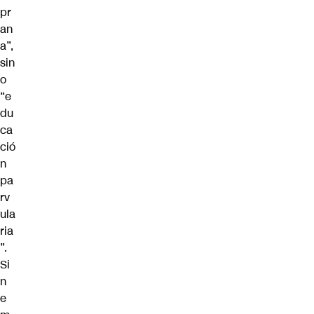
pr
an
a”,
sin
o
“e
du
ca
ció
n
pa
rv
ula
ria
”.
Si
n
e