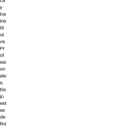
ca
y
los
Ins
tit
ut
os
Pr
of
esi
on
ale
s.
Ba
jo
est
as
de
fini