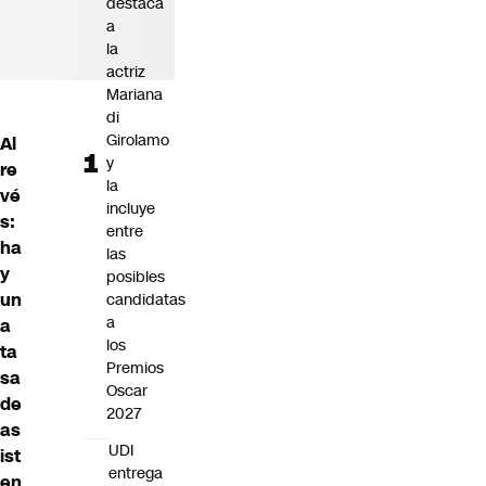
destaca
a
la
actriz
Mariana
di
Girolamo
Al
y
re
la
vé
incluye
s:
entre
ha
las
y
posibles
un
candidatas
a
a
los
ta
Premios
sa
Oscar
de
2027
as
UDI
ist
entrega
en