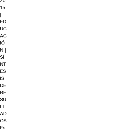
20
15
|
ED
UC
AC
IÓ
N |
SÍ
NT
ES
IS
DE
RE
SU
LT
AD
OS
Es