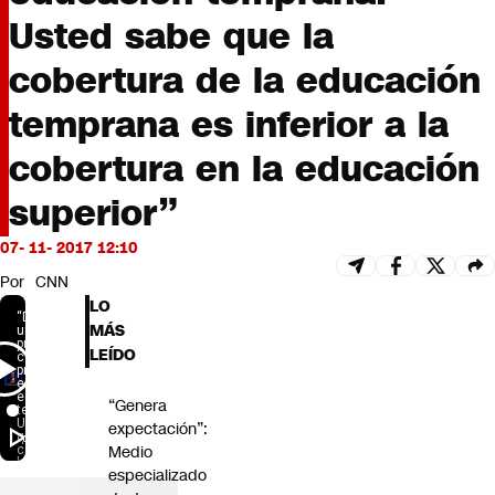
Futuro 360
Usted sabe que la
Opinión
cobertura de la educación
temprana es inferior a la
cobertura en la educación
superior”
07- 11- 2017 12:10
Por
CNN
LO
MÁS
LEÍDO
“Genera
expectación”:
Medio
especializado