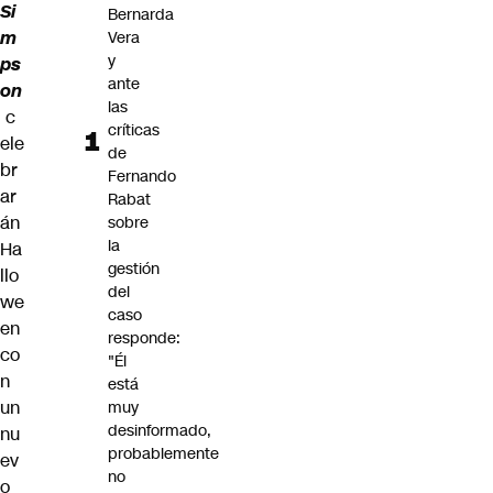
Si
Bernarda
m
Vera
y
ps
ante
on
las
c
críticas
ele
de
br
Fernando
ar
Rabat
án
sobre
la
Ha
gestión
llo
del
we
caso
en
responde:
co
"Él
n
está
un
muy
desinformado,
nu
probablemente
ev
no
o