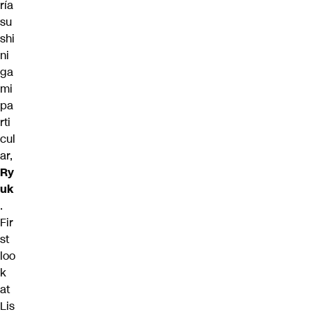
ría
su
shi
ni
ga
mi
pa
rti
cul
ar,
Ry
uk
.
Fir
st
loo
k
at
Lis