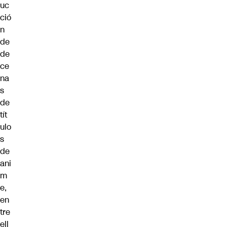
uc
ció
n
de
de
ce
na
s
de
tít
ulo
s
de
ani
m
e,
en
tre
ell