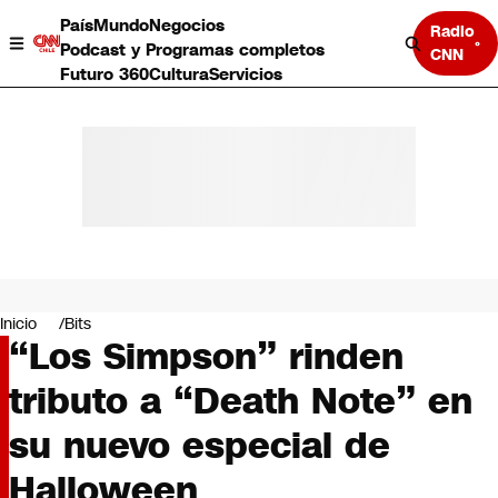
País
Mundo
Negocios
Radio
Podcast y Programas completos
CNN
Futuro 360
Cultura
Servicios
País
Mundo
Negocios
Inicio
Bits
“Los Simpson” rinden
Deportes
Programas completos
tributo a “Death Note” en
Cultura
Servicios
su nuevo especial de
Bits
CNN Data
Halloween
CNN tiempo