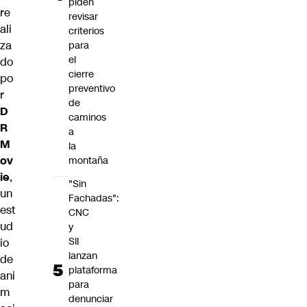
piden
re
revisar
ali
criterios
za
para
el
do
cierre
po
preventivo
r
de
D
caminos
R
a
M
la
ov
montaña
ie
,
"Sin
un
Fachadas":
est
CNC
ud
y
SII
io
lanzan
de
plataforma
ani
para
m
denunciar