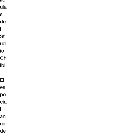
ula
s
de
l
St
ud
io
Gh
ibli
.
El
es
pe
cia
l
an
ual
de