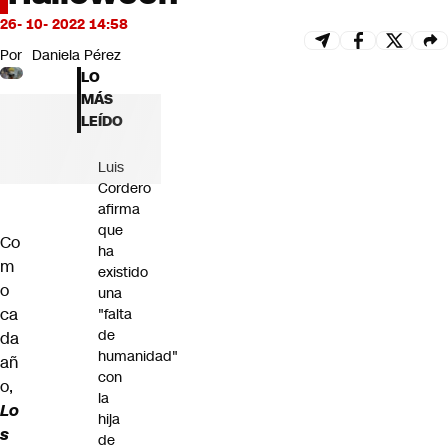
Futuro 360
26- 10- 2022 14:58
Opinión
Por
Daniela Pérez
LO
MÁS
LEÍDO
Luis
Cordero
afirma
que
Co
ha
m
existido
o
una
ca
"falta
de
da
humanidad"
añ
con
o,
la
Lo
hija
s
de