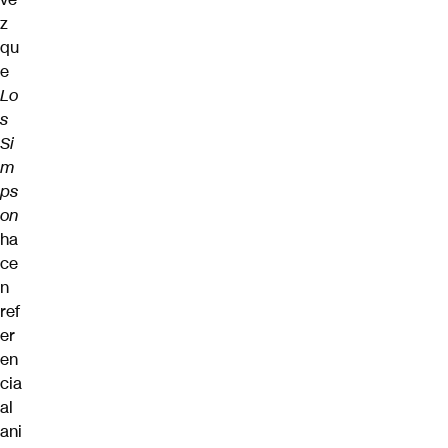
z
qu
e
Lo
s
Si
m
ps
on
ha
ce
n
ref
er
en
cia
al
ani