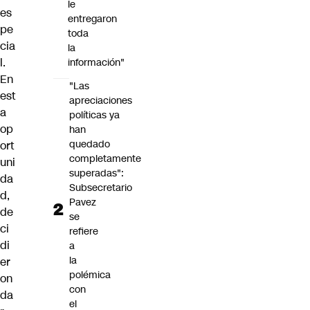
le
es
entregaron
pe
toda
cia
la
l.
información"
En
"Las
est
apreciaciones
a
políticas ya
op
han
quedado
ort
completamente
uni
superadas":
da
Subsecretario
d,
Pavez
de
se
ci
refiere
di
a
la
er
polémica
on
con
da
el