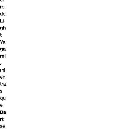
rol
de
Li
gh
t
Ya
ga
mi
,
mi
en
tra
s
qu
e
Ba
rt
se