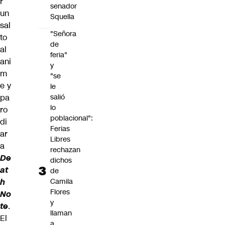
r
senador
un
Squella
sal
"Señora
to
de
al
feria"
ani
y
m
"se
e y
le
salió
pa
lo
ro
poblacional":
di
Ferias
ar
Libres
a
rechazan
De
dichos
at
de
Camila
h
Flores
No
y
te
.
llaman
El
a