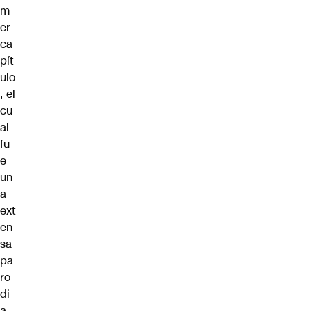
m
er
ca
pít
ulo
, el
cu
al
fu
e
un
a
ext
en
sa
pa
ro
di
a