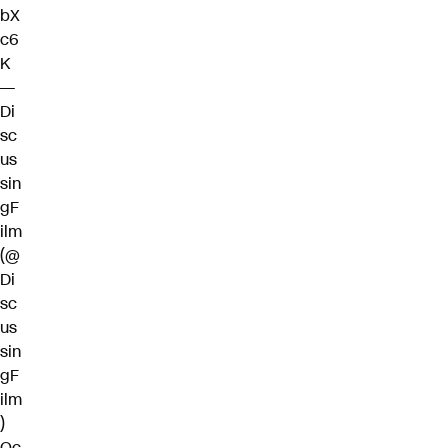
bX
c6
K
—
Di
sc
us
sin
gF
ilm
(@
Di
sc
us
sin
gF
ilm
)
Oc