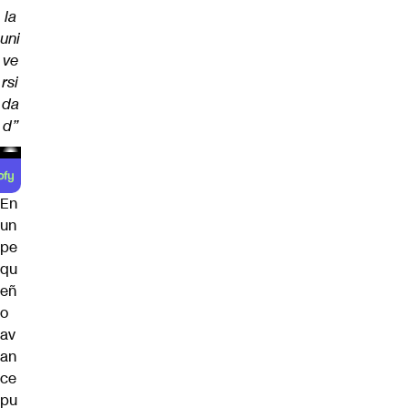
la
uni
ve
rsi
da
d”
En
un
pe
qu
eñ
o
av
an
ce
pu