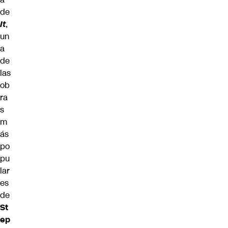
de
It
,
un
a
de
las
ob
ra
s
m
ás
po
pu
lar
es
de
St
ep