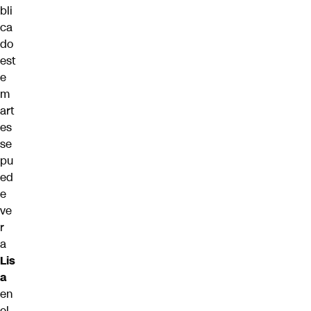
bli
ca
do
est
e
m
art
es
se
pu
ed
e
ve
r
a
Lis
a
en
el