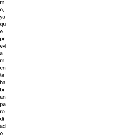
m
e,
ya
qu
e
pr
evi
a
m
en
te
ha
bí
an
pa
ro
di
ad
o