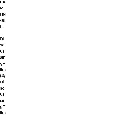
0A
M
HN
G9
L
—
Di
sc
us
sin
gF
ilm
(@
Di
sc
us
sin
gF
ilm