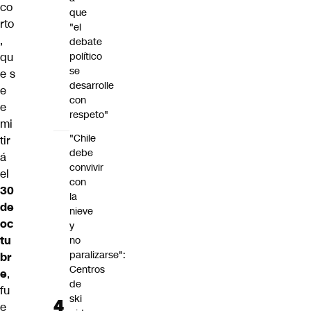
co
que
rto
"el
,
debate
político
qu
se
e s
desarrolle
e
con
e
respeto"
mi
"Chile
tir
debe
á
convivir
el
con
30
la
de
nieve
oc
y
tu
no
paralizarse":
br
Centros
e
,
de
fu
ski
e