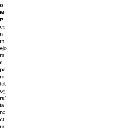
0
M
P
co
n
m
ejo
ra
s
pa
ra
fot
og
raf
ía
no
ct
ur