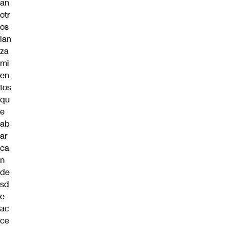
an
otr
os
lan
za
mi
en
tos
qu
e
ab
ar
ca
n
de
sd
e
ac
ce