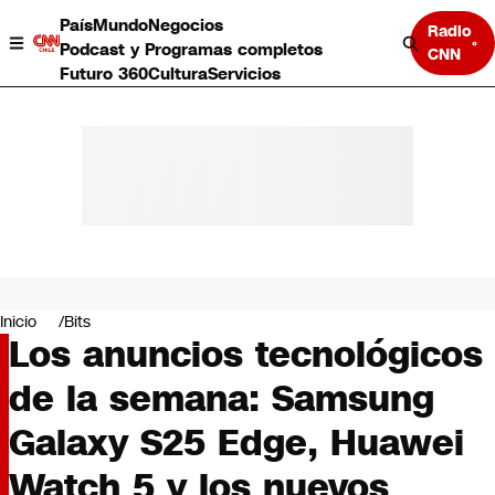
País
Mundo
Negocios
Radio
Podcast y Programas completos
CNN
Futuro 360
Cultura
Servicios
País
Mundo
Negocios
Inicio
Bits
Los anuncios tecnológicos
Deportes
Programas completos
de la semana: Samsung
Cultura
Servicios
Galaxy S25 Edge, Huawei
Bits
CNN Data
Watch 5 y los nuevos
CNN tiempo