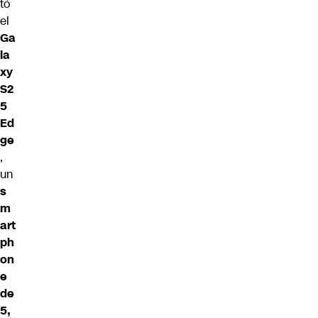
tó
el
Ga
la
xy
S2
5
Ed
ge
,
un
s
m
art
ph
on
e
de
5,