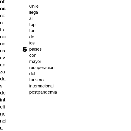
nt
Chile
es
llega
co
al
n
top
fu
ten
nci
de
los
on
países
es
con
av
mayor
an
recuperación
za
del
da
turismo
s
internacional
postpandemia
de
int
eli
ge
nci
a