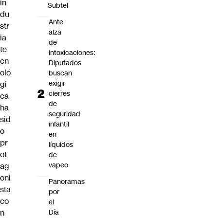
in
Subtel
du
Ante
str
alza
ia
de
te
intoxicaciones:
cn
Diputados
oló
buscan
exigir
gi
cierres
ca
de
ha
seguridad
sid
infantil
o
en
pr
líquidos
ot
de
vapeo
ag
oni
Panoramas
sta
por
co
el
Día
n