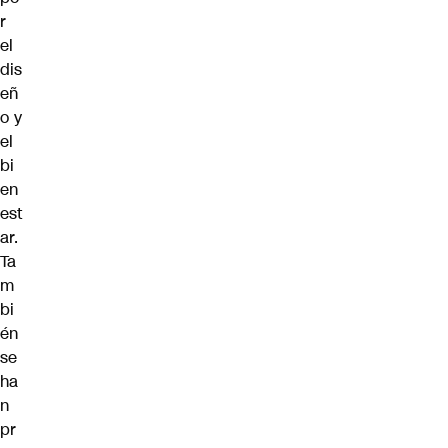
r
el
dis
eñ
o y
el
bi
en
est
ar.
Ta
m
bi
én
se
ha
n
pr