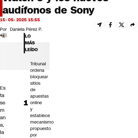
Futuro 360
audífonos de Sony
Opinión
15- 05- 2025 15:55
Por
Daniela Pérez P.
LO
MÁS
LEÍDO
Tribunal
ordena
bloquear
sitios
Es
de
ta
apuestas
se
online
y
m
establece
an
mecanismo
a,
propuesto
la
por