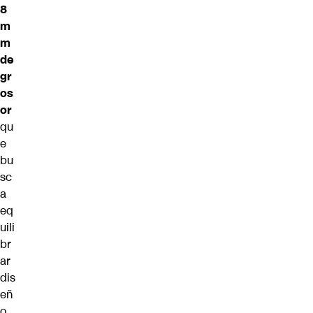
8
m
m
de
gr
os
or
qu
e
bu
sc
a
eq
uili
br
ar
dis
eñ
o