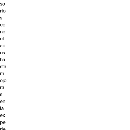
so
rio
s
co
ne
ct
ad
os
ha
sta
m
ejo
ra
s
en
la
ex
pe
rie