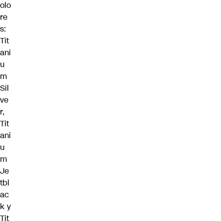
olo
re
s:
Tit
ani
u
m
Sil
ve
r,
Tit
ani
u
m
Je
tbl
ac
k y
Tit