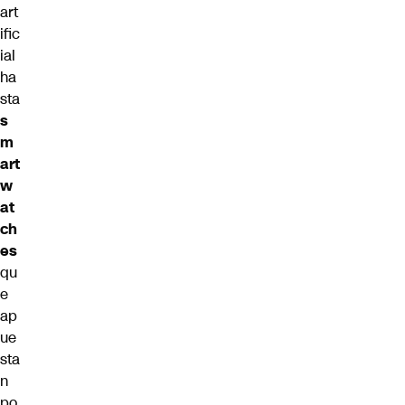
art
ific
ial
ha
sta
s
m
art
w
at
ch
es
qu
e
ap
ue
sta
n
po