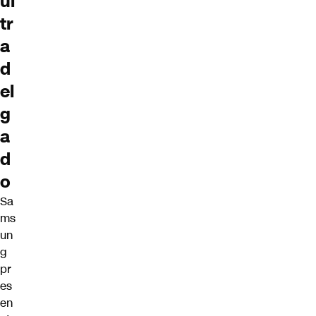
ul
tr
a
d
el
g
a
d
o
Sa
ms
un
g
pr
es
en