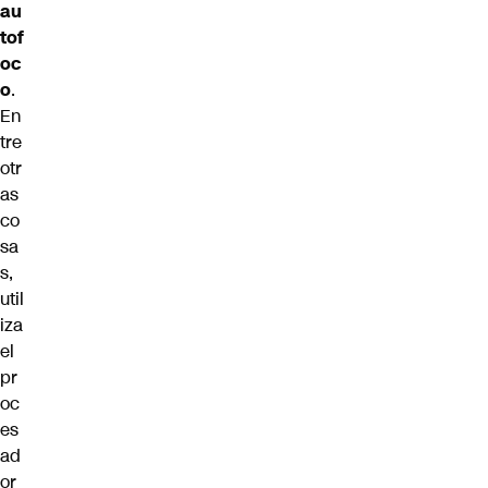
au
tof
oc
o
.
En
tre
otr
as
co
sa
s,
util
iza
el
pr
oc
es
ad
or