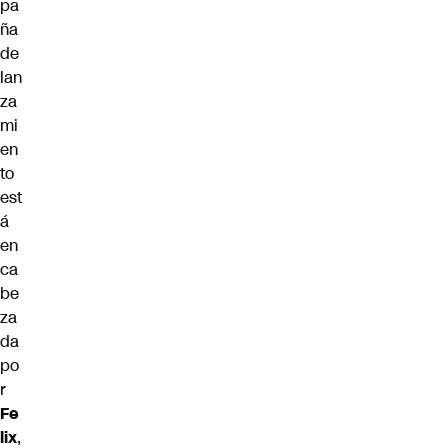
pa
ña
de
lan
za
mi
en
to
est
á
en
ca
be
za
da
po
r
Fe
lix
,