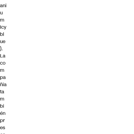
ani
u
m
Icy
bl
ue
).
La
co
m
pa
ñía
ta
m
bi
én
pr
es