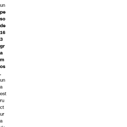
un
pe
so
de
16
3
gr
a
m
os
,
un
a
est
ru
ct
ur
a