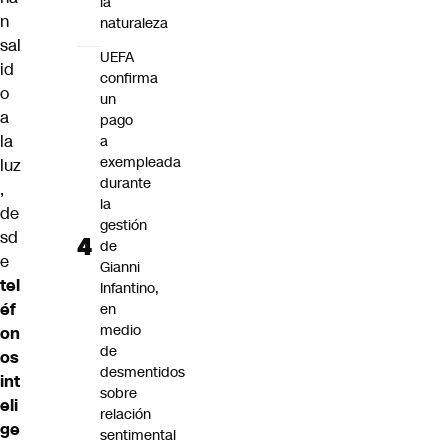
la
n
naturaleza
sal
UEFA
id
confirma
o
un
a
pago
la
a
exempleada
luz
durante
,
la
de
gestión
sd
de
e
Gianni
tel
Infantino,
éf
en
medio
on
de
os
desmentidos
int
sobre
eli
relación
ge
sentimental