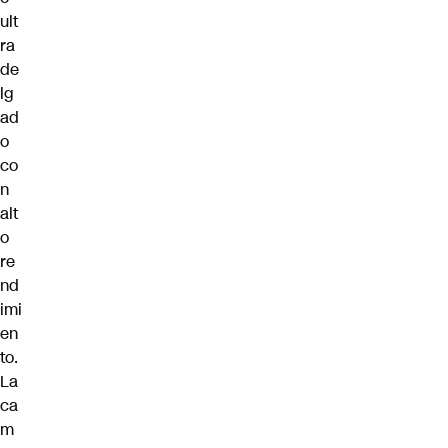
ult
ra
de
lg
ad
o
co
n
alt
o
re
nd
imi
en
to.
La
ca
m