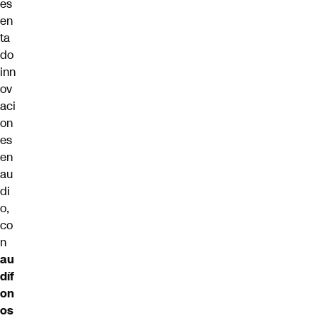
es
en
ta
do
inn
ov
aci
on
es
en
au
di
o,
co
n
au
díf
on
os