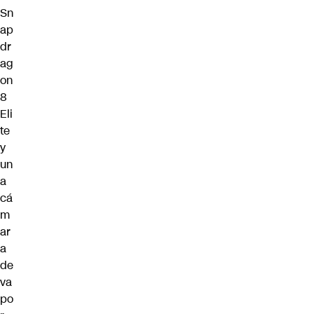
Sn
ap
dr
ag
on
8
Eli
te
y
un
a
cá
m
ar
a
de
va
po