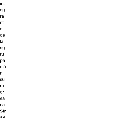
int
eg
ra
nt
e
de
la
ag
ru
pa
ció
n
su
rc
or
ea
na
Str
ay