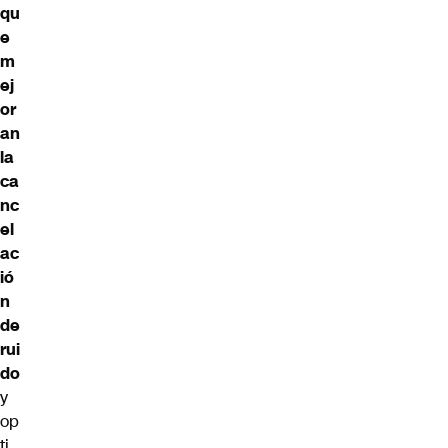
qu
e
m
ej
or
an
la
ca
nc
el
ac
ió
n
de
rui
do
y
op
ti