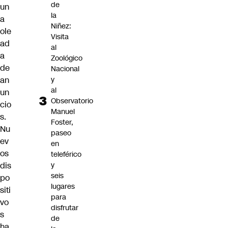
de
un
la
a
Niñez:
ole
Visita
ad
al
a
Zoológico
de
Nacional
y
an
al
un
Observatorio
cio
Manuel
s.
Foster,
Nu
paseo
ev
en
os
teleférico
y
dis
seis
po
lugares
siti
para
vo
disfrutar
s
de
ha