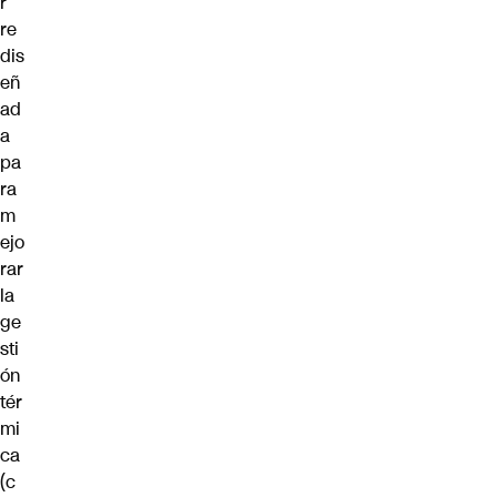
r
re
dis
eñ
ad
a
pa
ra
m
ejo
rar
la
ge
sti
ón
tér
mi
ca
(c