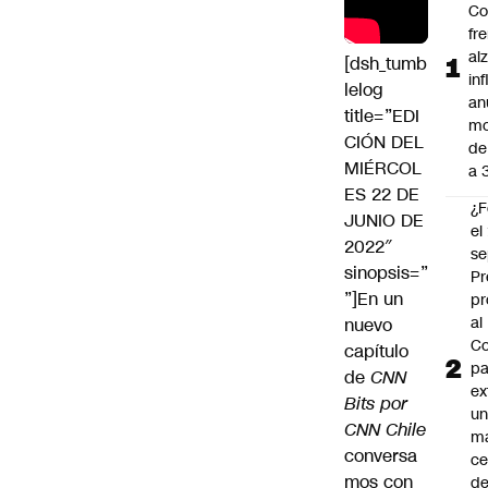
Co
fr
al
[dsh_tumb
in
lelog
an
title=”EDI
mo
CIÓN DEL
de
MIÉRCOL
a 
ES 22 DE
¿F
JUNIO DE
el
2022″
se
sinopsis=”
Pr
”]En un
pr
al
nuevo
Co
capítulo
pa
de
CNN
ex
Bits
por
un
CNN Chile
má
conversa
ce
mos con
d