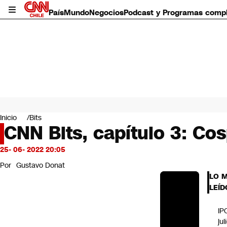
País
Mundo
Negocios
Podcast y Programas comp
País
Mundo
Inicio
Bits
Negocios
CNN Bits, capítulo 3: Co
Deportes
Programas completos
25- 06- 2022 20:05
Cultura
Por
Gustavo Donat
Servicios
LO 
Bits
LEÍD
CNN Data
CNN tiempo
IP
Futuro 360
jul
Opinión