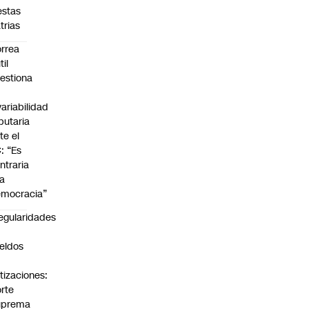
estas
trias
rrea
til
estiona
variabilidad
ibutaria
te el
: “Es
ntraria
la
mocracia”
regularidades
n
eldos
tizaciones:
rte
uprema