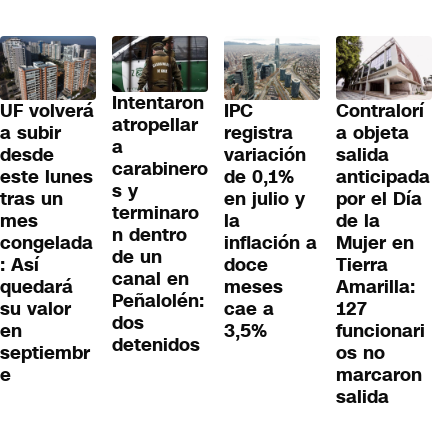
Intentaron
UF volverá
IPC
Contralorí
atropellar
a subir
registra
a objeta
a
desde
variación
salida
carabinero
este lunes
de 0,1%
anticipada
s y
tras un
en julio y
por el Día
terminaro
mes
la
de la
n dentro
congelada
inflación a
Mujer en
de un
: Así
doce
Tierra
canal en
quedará
meses
Amarilla:
Peñalolén:
su valor
cae a
127
dos
en
3,5%
funcionari
detenidos
septiembr
os no
e
marcaron
salida