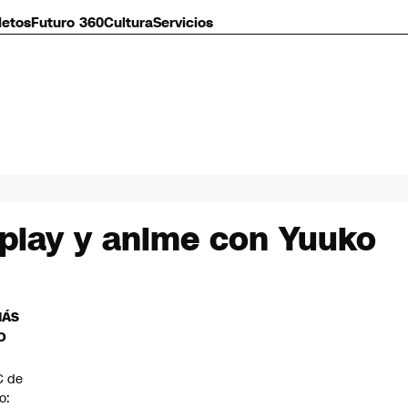
letos
Futuro 360
Cultura
Servicios
splay y anime con Yuuko
MÁS
O
C de
io: