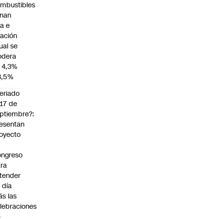
mbustibles
enan
za e
flación
ual se
dera
 4,3%
3,5%
eriado
 17 de
ptiembre?:
esentan
oyecto
ngreso
ra
tender
 día
s las
lebraciones
e