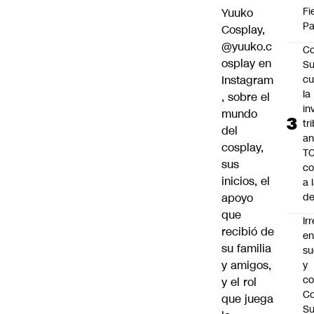
Fi
Yuuko
Pa
Cosplay,
@yuuko.c
Co
osplay
en
Su
Instagram
cu
la
, sobre el
in
mundo
tr
del
an
cosplay,
TC
sus
co
inicios, el
a 
apoyo
de
que
Ir
recibió de
e
su familia
su
y amigos,
y
co
y el rol
Co
que juega
S