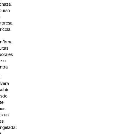
chaza
curso
e
mpresa
rícola
nfirma
ltas
borales
 su
ntra
F
lverá
subir
esde
te
nes
as un
es
ngelada:
í