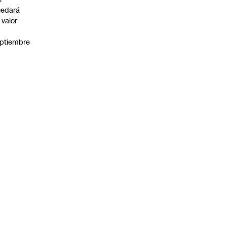
uedará
 valor
n
ptiembre