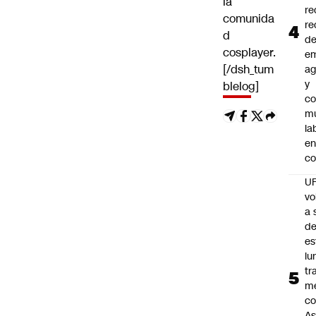
la
re
comunida
re
d
d
cosplayer.
e
[/dsh_tum
ag
y
blelog]
co
mu
la
en
co
U
vo
a 
d
es
lu
tr
m
co
As