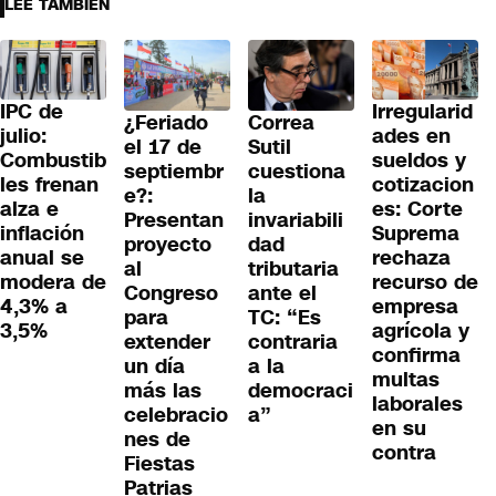
LEE TAMBIÉN
IPC de
Irregularid
¿Feriado
Correa
julio:
ades en
el 17 de
Sutil
Combustib
sueldos y
septiembr
cuestiona
les frenan
cotizacion
e?:
la
alza e
es: Corte
Presentan
invariabili
inflación
Suprema
proyecto
dad
anual se
rechaza
al
tributaria
modera de
recurso de
Congreso
ante el
4,3% a
empresa
para
TC: “Es
3,5%
agrícola y
extender
contraria
confirma
un día
a la
multas
más las
democraci
laborales
celebracio
a”
en su
nes de
contra
Fiestas
Patrias