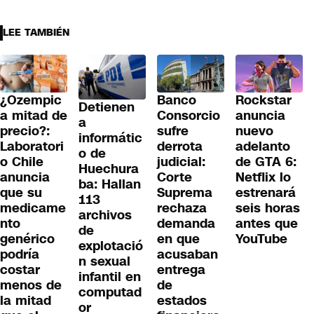
LEE TAMBIÉN
¿Ozempic
Banco
Rockstar
Detienen
a mitad de
Consorcio
anuncia
a
precio?:
sufre
nuevo
informátic
Laboratori
derrota
adelanto
o de
o Chile
judicial:
de GTA 6:
Huechura
anuncia
Corte
Netflix lo
ba: Hallan
que su
Suprema
estrenará
113
medicame
rechaza
seis horas
archivos
nto
demanda
antes que
de
genérico
en que
YouTube
explotació
podría
acusaban
n sexual
costar
entrega
infantil en
menos de
de
computad
la mitad
estados
or