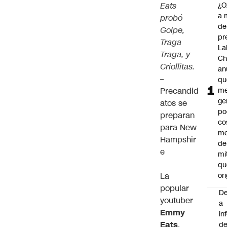
Eats
¿O
a 
probó
de
Golpe,
pr
Traga
La
Traga, y
Ch
Criollitas.
an
–
qu
Precandid
me
ge
atos se
po
preparan
co
para New
m
Hampshir
de
e
mi
qu
La
ori
popular
De
youtuber
a
Emmy
in
Eats
,
d