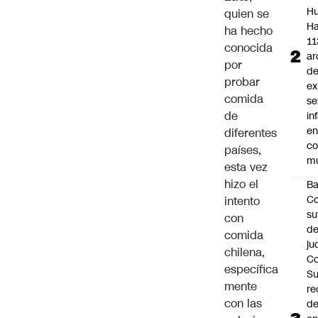
Hu
quien se
Ha
ha hecho
11
conocida
ar
por
d
probar
ex
comida
se
de
in
e
diferentes
c
países,
mu
esta vez
hizo el
B
Co
intento
su
con
de
comida
ju
chilena,
Co
específica
S
mente
re
con las
d