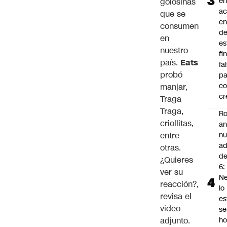
en
golosinas
a
que se
en
consumen
d
en
es
nuestro
fi
país.
Eats
fa
probó
pa
co
manjar,
cr
Traga
Traga,
Ro
criollitas,
an
entre
n
ad
otras.
d
¿Quieres
6:
ver su
Ne
reacción?,
lo
revisa el
es
video
se
adjunto.
ho