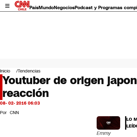
País
Mundo
Negocios
Podcast y Programas comp
País
Mundo
Inicio
Tendencias
Negocios
Youtuber de origen japon
Deportes
reacción
Programas completos
Cultura
Servicios
08- 02- 2016 06:03
Bits
Por
CNN
CNN Data
LO 
CNN tiempo
LEÍD
Futuro 360
Emmy
Opinión