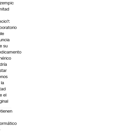
zempic
mitad
ecio?:
boratorio
ile
uncia
e su
dicamento
nérico
dría
star
enos
 la
tad
e el
ginal
tienen
formático
e