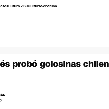
letos
Futuro 360
Cultura
Servicios
és probó golosinas chilen
MÁS
O