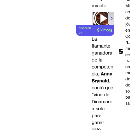
miento.
Ma
co
de
jó
powered
e
by
Co
La
"L
flamante
mi
ganadora
se
de la
tr
competen
en
m
cia,
Anna
d
Brynald
,
de
contó que
so
“vine de
pa
Dinamarc
Ta
a sólo
para
ganar
este