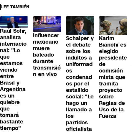
LEE TAMBIÉN
Raúl Sohr,
Influencer
analista
Schalper y
Karim
mexicano
internacio
el debate
Bianchi es
muere
nal: "Lo
sobre los
elegido
baleado
que
indultos a
presidente
durante
estamos
uniformad
de
transmisió
viendo
os
comisión
n en vivo
entre
condenad
mixta que
Brasil y
os por el
tramita
Argentina
estallido
proyecto
es un
social: "Le
sobre
quiebre
hago un
Reglas de
que
llamado a
Uso de la
tomará
los
Fuerza
bastante
partidos
tiempo"
oficialista