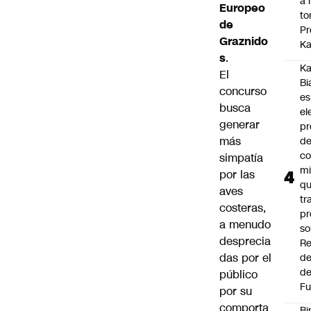
a 
Europeo
to
de
Pr
Graznido
Ka
s
.
Ka
El
Bi
concurso
es
busca
el
generar
pr
más
d
co
simpatía
mi
por las
q
aves
tr
costeras,
pr
a menudo
so
desprecia
Re
das por el
de
de
público
Fu
por su
comporta
Bi