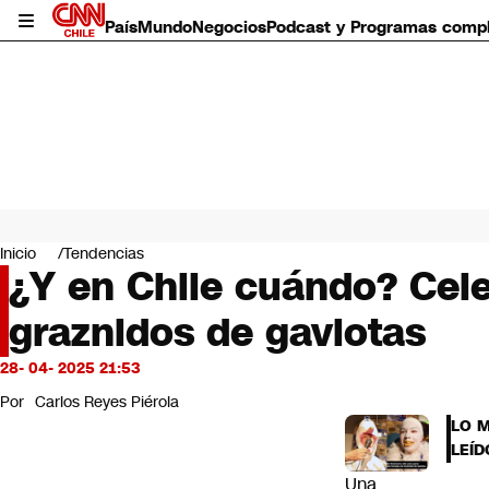
País
Mundo
Negocios
Podcast y Programas comp
País
Mundo
Inicio
Tendencias
Negocios
¿Y en Chile cuándo? Cel
Deportes
graznidos de gaviotas
Programas completos
Cultura
Servicios
28- 04- 2025 21:53
Bits
Por
Carlos Reyes Piérola
CNN Data
LO 
CNN tiempo
LEÍD
Futuro 360
Una
Opinión