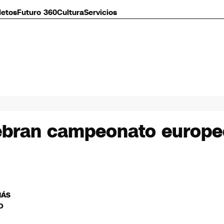
letos
Futuro 360
Cultura
Servicios
ebran campeonato europe
MÁS
O