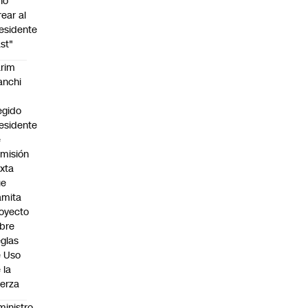
no
rear al
esidente
st"
rim
anchi
egido
esidente
e
misión
xta
ue
amita
oyecto
bre
glas
 Uso
 la
erza
ministro