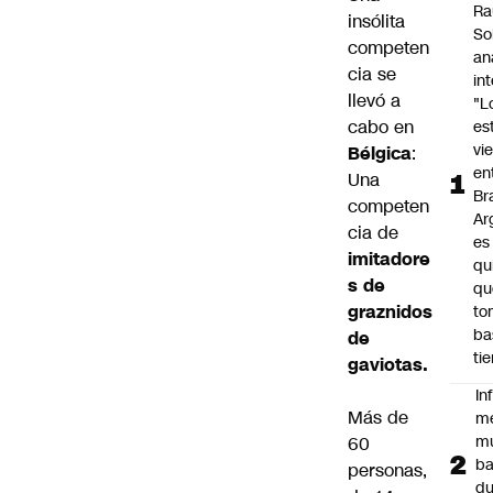
Ra
insólita
So
competen
an
cia se
in
llevó a
"L
cabo en
es
vi
Bélgica
:
en
Una
Bra
competen
Ar
cia de
es
imitadore
qu
s de
qu
graznidos
to
ba
de
ti
gaviotas.
In
Más de
m
m
60
ba
personas,
du