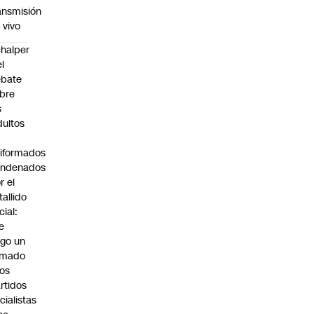
ansmisión
 vivo
halper
el
ebate
bre
s
dultos
iformados
ondenados
r el
tallido
cial:
e
go un
amado
los
rtidos
icialistas