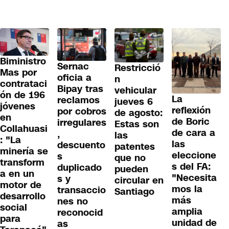
Biministro
Sernac
Restricció
Mas por
oficia a
n
contrataci
Bipay tras
vehicular
ón de 196
La
reclamos
jueves 6
jóvenes
reflexión
por cobros
de agosto:
en
de Boric
irregulares
Estas son
Collahuasi
de cara a
,
las
: "La
las
descuento
patentes
minería se
eleccione
s
que no
transform
s del FA:
duplicado
pueden
a en un
"Necesita
s y
circular en
motor de
mos la
transaccio
Santiago
desarrollo
más
nes no
social
amplia
reconocid
para
unidad de
as