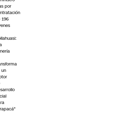
s por
ntratación
 196
venes
n
llahuasi:
a
nería
ansforma
 un
otor
e
sarrollo
cial
ra
rapacá"