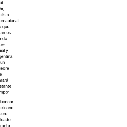
úl
hr,
alista
ternacional:
o que
tamos
endo
tre
sil y
gentina
 un
iebre
e
mará
stante
empo"
fluencer
exicano
uere
leado
rante