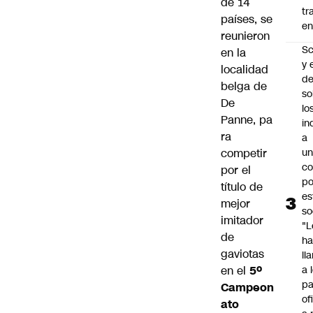
de 14
tr
países, se
en
reunieron
Sc
en la
y 
localidad
d
belga de
so
De
lo
Panne, pa
in
ra
a
competir
un
c
por el
po
título de
es
mejor
so
imitador
"L
de
ha
gaviotas
ll
en el
5º
a 
pa
Campeon
of
ato