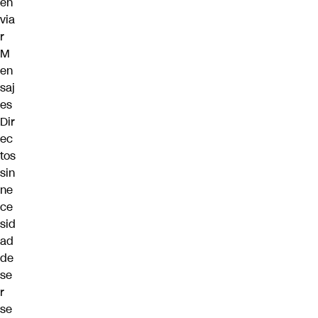
en
via
r
M
en
saj
es
Dir
ec
tos
sin
ne
ce
sid
ad
de
se
r
se