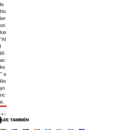
le
hic
ier
on
los
“Al
l
Bl
ac
ks
” a
Be
yo
nc
é
.
LEE TAMBIÉN