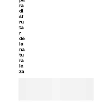
ra
di
sf
ru
ta
r
de
la
na
tu
ra
le
za