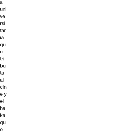
a
uni
ve
rsi
tar
ia
qu
e
tri
bu
ta
al
cin
e
y
el
ha
ka
qu
e