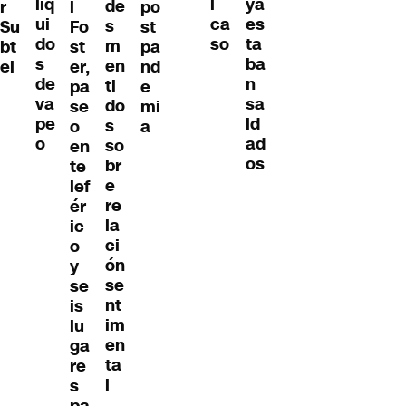
líq
ya
l
de
r
l
po
ui
es
ca
s
Su
Fo
st
do
ta
so
m
bt
st
pa
s
ba
en
el
er,
nd
de
n
ti
pa
e
va
sa
do
se
mi
pe
ld
s
o
a
o
ad
so
en
os
br
te
e
lef
re
ér
la
ic
ci
o
ón
y
se
se
nt
is
im
lu
en
ga
ta
re
l
s
pa