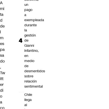
A
un
mi
pago
ta
a
d
exempleada
durante
de
la
l
gestión
m
de
es
Gianni
pa
Infantino,
sa
en
do
medio
de
,
desmentidos
Tw
sobre
itt
relación
er
sentimental
di
Chile
o
llega
a
al
co