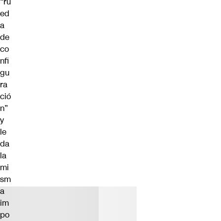
“ru
ed
a
de
co
nfi
gu
ra
ció
n”
y
le
da
la
mi
sm
a
im
po