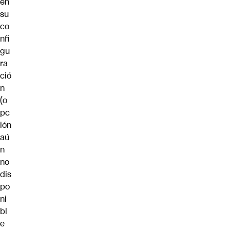
en
su
co
nfi
gu
ra
ció
n
(o
pc
ión
aú
n
no
dis
po
ni
bl
e