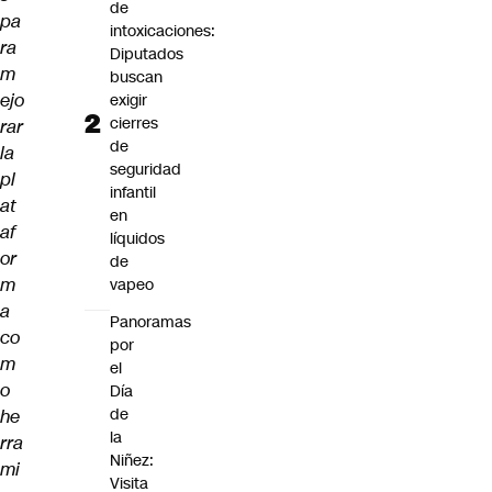
de
pa
intoxicaciones:
ra
Diputados
m
buscan
ejo
exigir
cierres
rar
de
la
seguridad
pl
infantil
at
en
af
líquidos
or
de
m
vapeo
a
Panoramas
co
por
m
el
o
Día
de
he
la
rra
Niñez:
mi
Visita