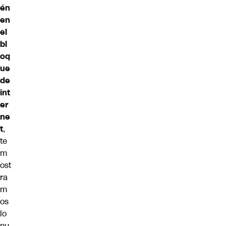
én
en
el
bl
oq
ue
de
int
er
ne
t
,
te
m
ost
ra
m
os
lo
nu