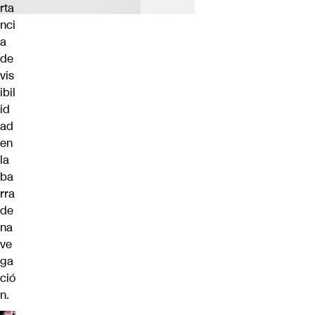
rta
nci
a
de
vis
ibil
id
ad
en
la
ba
rra
de
na
ve
ga
ció
n.