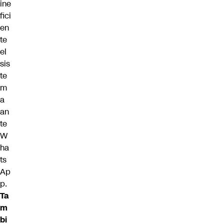
ine
fici
en
te
el
sis
te
m
a
an
te
W
ha
ts
Ap
p.
Ta
m
bi