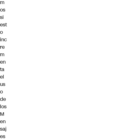
m
os
si
est
o
inc
re
m
en
ta
el
us
o
de
los
M
en
saj
es