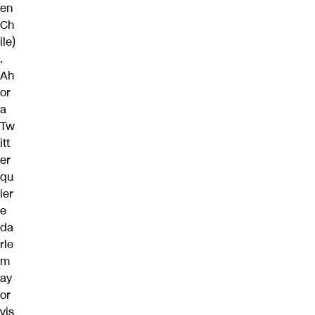
en
Ch
ile)
.
Ah
or
a
Tw
itt
er
qu
ier
e
da
rle
m
ay
or
vis