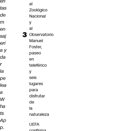
en
al
tas
Zoológico
de
Nacional
m
y
al
en
Observatorio
saj
Manuel
erí
Foster,
a y
paseo
da
en
r
teleférico
la
y
seis
pe
lugares
lea
para
a
disfrutar
W
de
ha
la
ts
naturaleza
Ap
UEFA
p.
confirma