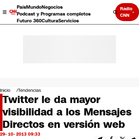
País
Mundo
Negocios
Radio
Podcast y Programas completos
CNN
Futuro 360
Cultura
Servicios
País
Mundo
Negocios
Inicio
Tendencias
Twitter le da mayor
Deportes
Programas completos
visibilidad a los Mensajes
Cultura
Servicios
Directos en versión web
Bits
CNN Data
29- 10- 2013 09:33
CNN tiempo