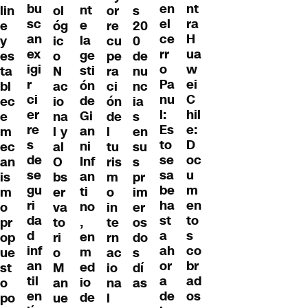
bu
nt
en
nt
lin
ol
or
s
sc
ra
el
e
e
óg
re
20
an
H
ce
la
y
ic
cu
0
ex
ua
rr
ge
es
o
pe
de
igi
w
o
sti
ta
N
ra
nu
r
ei
Pa
ón
bl
ac
ci
nc
ci
C
nu
de
ec
io
ón
ia
er
hil
l:
Gi
e
na
de
s
re
e:
Es
an
m
l y
l
en
s
D
to
ni
ec
al
tu
su
de
oc
se
Inf
an
O
ris
s
se
u
sa
an
is
bs
m
pr
gu
m
be
ti
m
er
o
im
ri
en
ha
no
o
va
in
er
da
to
st
,
pr
to
te
os
d
s
a
en
op
ri
rn
do
inf
co
ah
m
ue
o
ac
s
an
br
or
ed
st
M
io
dí
til
ad
a
io
o
an
na
as
en
os
de
de
po
ue
l