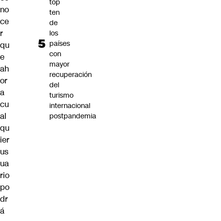
top
no
ten
ce
de
r
los
países
qu
con
e
mayor
ah
recuperación
or
del
a
turismo
cu
internacional
al
postpandemia
qu
ier
us
ua
rio
po
dr
á