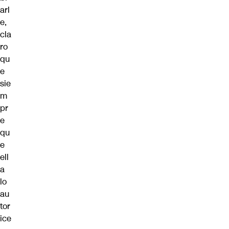
arl
e,
cla
ro
qu
e
sie
m
pr
e
qu
e
ell
a
lo
au
tor
ice