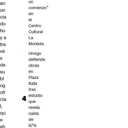
un
an
comienzo”
un
en
cia
el
do
Centro
ho
Cultural
y a
La
Moneda
tra
vé
Orrego
s
defiende
de
obras
su
en
Plaza
bl
Italia
og
tras
ofi
estudio
cia
que
l
,
revela
qu
caída
e
de
67%
ah