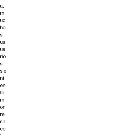
a,
m
uc
ho
s
us
ua
rio
s
sie
nt
en
te
m
or
re
sp
ec