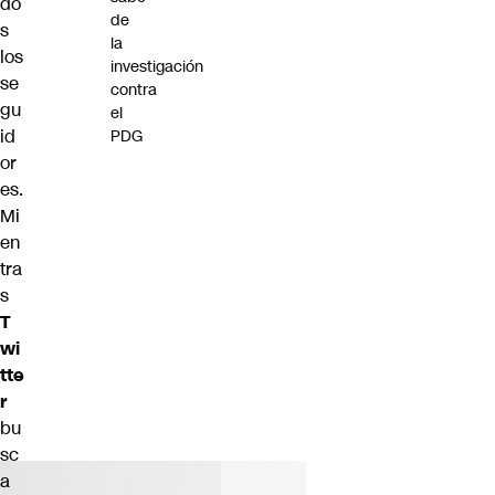
do
de
s
la
los
investigación
se
contra
gu
el
id
PDG
or
es.
Mi
en
tra
s
T
wi
tte
r
bu
sc
a