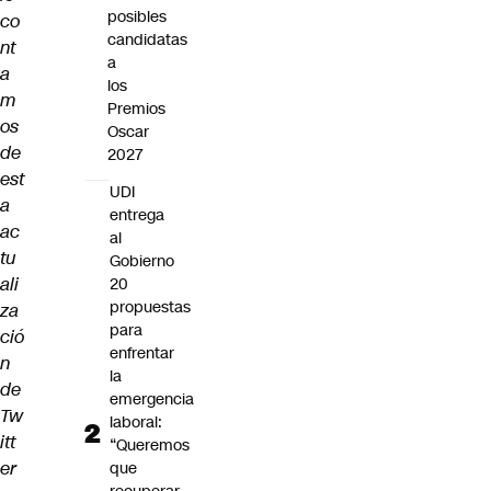
posibles
co
candidatas
nt
a
a
los
m
Premios
os
Oscar
de
2027
est
UDI
a
entrega
ac
al
tu
Gobierno
ali
20
propuestas
za
para
ció
enfrentar
n
la
de
emergencia
Tw
laboral:
itt
“Queremos
er
que