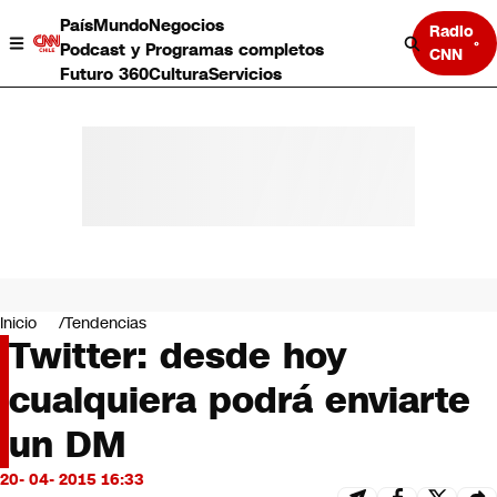
País
Mundo
Negocios
Radio
Podcast y Programas completos
CNN
Futuro 360
Cultura
Servicios
País
Mundo
Negocios
Inicio
Tendencias
Twitter: desde hoy
Deportes
Programas completos
cualquiera podrá enviarte
Cultura
Servicios
un DM
Bits
CNN Data
20- 04- 2015 16:33
CNN tiempo