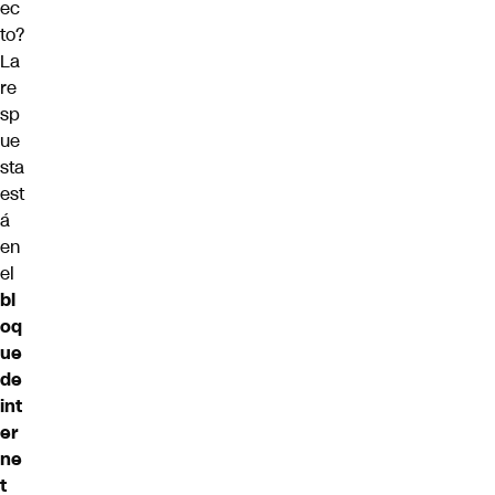
ec
to?
La
re
sp
ue
sta
est
á
en
el
bl
oq
ue
de
int
er
ne
t