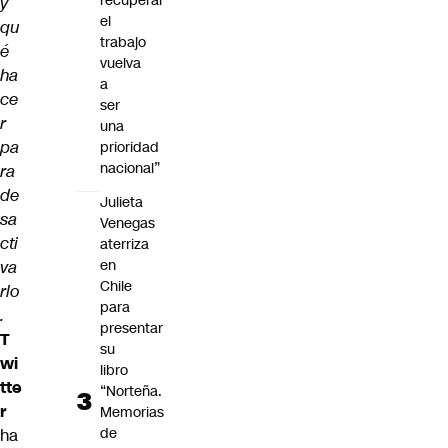
recuperar
y
el
qu
trabajo
é
vuelva
ha
a
ce
ser
r
una
pa
prioridad
nacional”
ra
de
Julieta
sa
Venegas
cti
aterriza
en
va
Chile
rlo
para
.
presentar
T
su
wi
libro
tte
“Norteña.
r
Memorias
de
ha