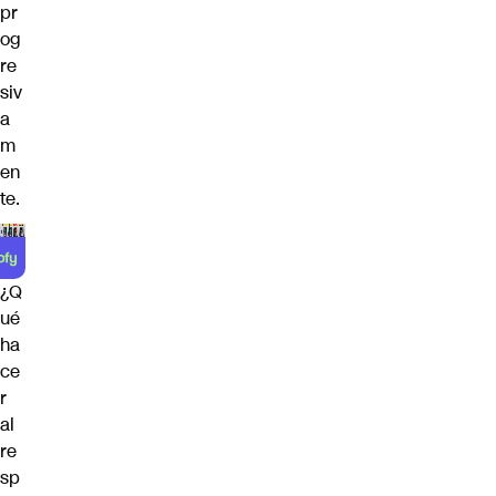
pr
og
re
siv
a
m
en
te.
¿Q
ué
ha
ce
r
al
re
sp