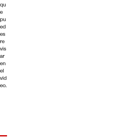
qu
e
pu
ed
es
re
vis
ar
en
el
vid
eo.