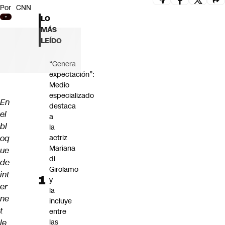
Por
CNN
Futuro 360
LO
Opinión
MÁS
LEÍDO
“Genera
expectación”:
Medio
especializado
En
destaca
el
a
bl
la
oq
actriz
Mariana
ue
di
de
Girolamo
int
y
er
la
ne
incluye
t
entre
le
las