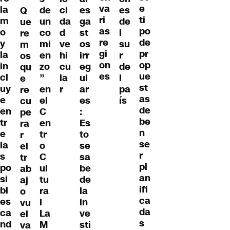
va
e
la
de
ci
es
es
Q
ri
ti
m
un
da
ga
de
ue
as
po
o
co
d
st
l
re
re
de
y
mi
ve
os
su
m
gi
pr
la
en
hi
irr
r
os
on
op
in
zo
cu
eg
de
qu
es
ue
cl
”
la
ul
l
e
st
uy
en
r
ar
pa
re
as
e
el
es
ís
cu
de
en
C
:
pe
be
tr
en
Es
ra
n
e
tr
to
r
se
la
o
se
el
r
s
C
sa
tr
pl
po
ul
be
ab
an
si
tu
de
aj
ifi
bl
ra
la
o
ca
es
l
in
vu
da
ca
La
ve
el
s
nd
M
sti
va