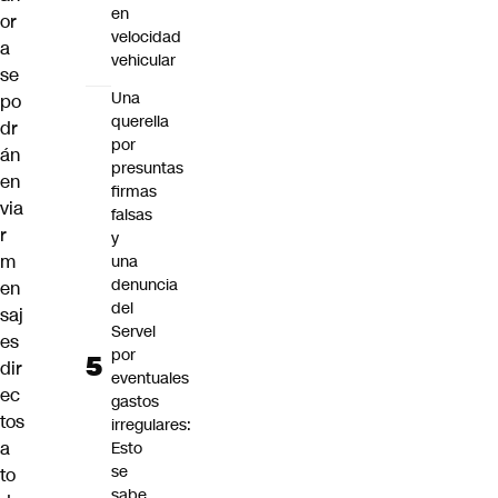
en
or
velocidad
a
vehicular
se
Una
po
querella
dr
por
án
presuntas
en
firmas
via
falsas
r
y
m
una
denuncia
en
del
saj
Servel
es
por
dir
eventuales
ec
gastos
tos
irregulares:
a
Esto
se
to
sabe