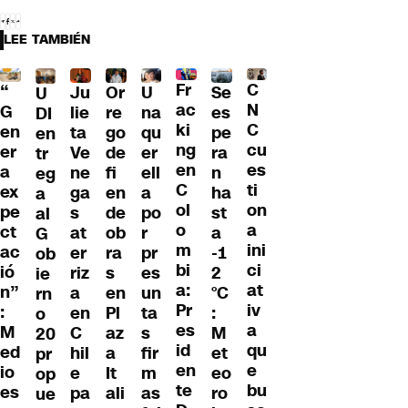
LEE TAMBIÉN
Fr
C
“
Ju
Or
U
Se
U
ac
N
G
lie
re
na
es
DI
ki
C
en
ta
go
qu
pe
en
ng
cu
er
Ve
de
er
ra
tr
en
es
a
ne
fi
ell
n
eg
C
ti
ex
ga
en
a
ha
a
ol
on
pe
s
de
po
st
al
o
a
ct
at
ob
r
a
G
m
ini
ac
er
ra
pr
-1
ob
bi
ci
ió
riz
s
es
2
ie
a:
at
n”
a
en
un
°C
rn
Pr
iv
:
en
Pl
ta
:
o
es
a
M
C
az
s
M
20
id
qu
ed
hil
a
fir
et
pr
en
e
io
e
It
m
eo
op
te
bu
es
pa
ali
as
ro
ue